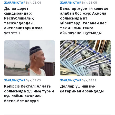
ЖАҢАЛЫҚТАР
Бүгін, 18:06
ЖАҢАЛЫҚТАР
Бүгін, 18:05
Далаға дәрет
Балалар жүретін көшеде
сындырғандар:
алабай бос жүр: Ақмола
Республикалық
облысында иті
тасжолдардағы
үйректерді таланған иесі
антисанитария жаға
тек 43 мың теңге
ұстатты
айыппұлмен құтылды
ЖАҢАЛЫҚТАР
Бүгін, 18:03
ЖАҢАЛЫҚТАР
Бүгін, 16:29
Көпірсіз Көктaл: Алматы
Доллар үшінші күн
облысында 2,5 мың тұрғын
қатарынан арзандады
күн сайын ажалмен
бетпе-бет келуде