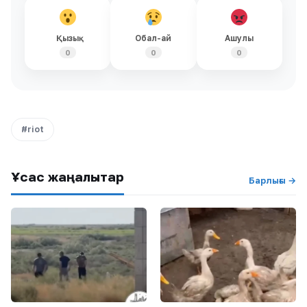
Қызық
Обал-ай
Ашулы
0
0
0
#riot
Ұқсас жаңалықтар
Барлығы →