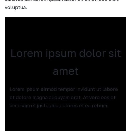
voluptua.
Lorem ipsum dolor sit
amet
Lorem ipsum eirmod tempor invidunt ut labore
et dolore magna aliquyam erat, At vero eos et
accusam et justo duo dolores et ea rebum.