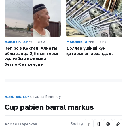
ЖАҢАЛЫҚТАР
Бүгін, 18:03
ЖАҢАЛЫҚТАР
Бүгін, 16:29
Көпірсіз Көктaл: Алматы
Доллар үшінші күн
облысында 2,5 мың тұрғын
қатарынан арзандады
күн сайын ажалмен
бетпе-бет келуде
4 тамыз
·
5 мин оқу
ЖАҢАЛЫҚТАР
Cup pabien barral markus
Алмас Жарасхан
Бөлісу:
@