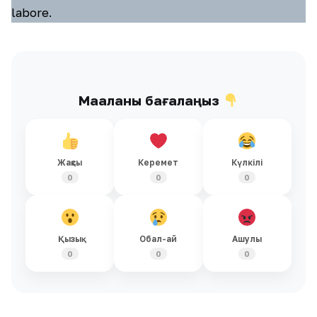
labore.
Мақаланы бағалаңыз
Жақсы
Керемет
Күлкілі
0
0
0
Қызық
Обал-ай
Ашулы
0
0
0