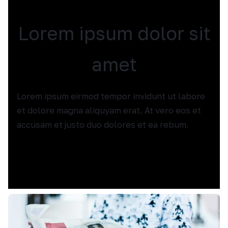
Lorem ipsum dolor sit
amet
Lorem ipsum eirmod tempor invidunt ut labore
et dolore magna aliquyam erat, At vero eos et
accusam et justo duo dolores et ea rebum.