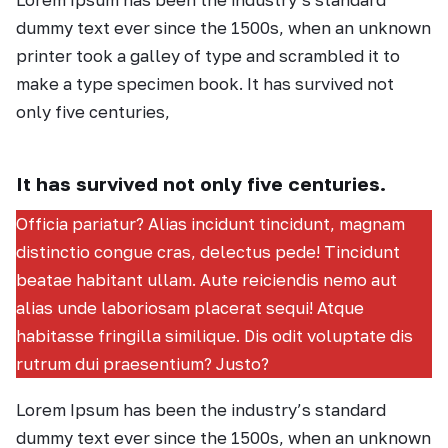
dummy text ever since the 1500s, when an unknown
printer took a galley of type and scrambled it to
make a type specimen book. It has survived not
only five centuries,
It has survived not only five centuries.
Officia pariatur? Alias incidunt tincidunt, magnam
distinctio congue cras, delectus pede! Tincidunt
beatae habitant ullam. Aute reiciendis nemo aut
alias unde laboriosam placerat sequi! Atque
habitasse fringilla similique. Dis odit voluptate dis
rutrum dui praesentium? Justo?
Lorem Ipsum has been the industry’s standard
dummy text ever since the 1500s, when an unknown