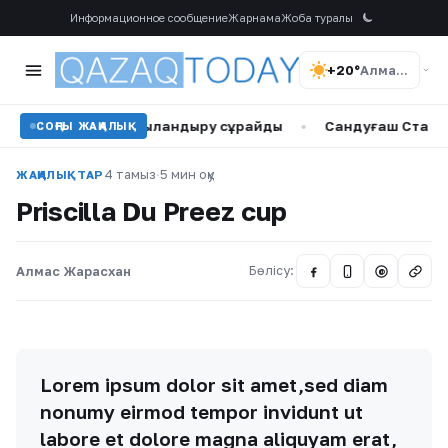
Информационное сообщение
Жарнама
Жоба туралы
+20°
Алматы
інен қаржыландыру сұрайды
•
Сандуғаш Стамғазиева сах
СОҢҒЫ ЖАҢАЛЫҚ
4 тамыз
·
5 мин оқу
ЖАҢАЛЫҚТАР
Priscilla Du Preez cup
Алмас Жарасхан
Бөлісу:
@
Lorem ipsum dolor sit amet,sed diam
nonumy eirmod tempor invidunt ut
labore et dolore magna aliquyam erat,