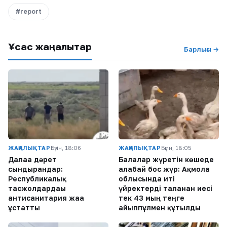
#report
Ұқсас жаңалықтар
Барлығы →
ЖАҢАЛЫҚТАР
Бүгін, 18:06
ЖАҢАЛЫҚТАР
Бүгін, 18:05
Далаға дәрет
Балалар жүретін көшеде
сындырғандар:
алабай бос жүр: Ақмола
Республикалық
облысында иті
тасжолдардағы
үйректерді таланған иесі
антисанитария жаға
тек 43 мың теңге
ұстатты
айыппұлмен құтылды