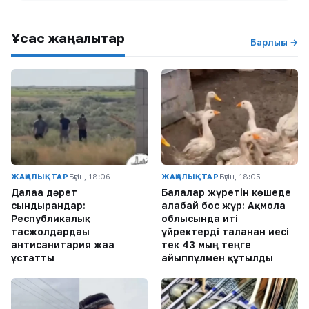
Ұқсас жаңалықтар
Барлығы →
ЖАҢАЛЫҚТАР
Бүгін, 18:06
ЖАҢАЛЫҚТАР
Бүгін, 18:05
Далаға дәрет
Балалар жүретін көшеде
сындырғандар:
алабай бос жүр: Ақмола
Республикалық
облысында иті
тасжолдардағы
үйректерді таланған иесі
антисанитария жаға
тек 43 мың теңге
ұстатты
айыппұлмен құтылды