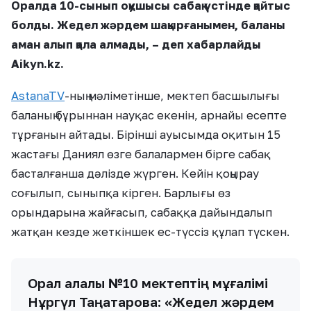
Оралда 10-сынып оқушысы сабақ үстінде қайтыс
болды. Жедел жәрдем шақырғанымен, баланы
аман алып қала алмады, – деп хабарлайды
Aikyn.kz.
AstanaTV
-ның мәліметінше, мектеп басшылығы
баланың бұрыннан науқас екенін, арнайы есепте
тұрғанын айтады. Бірінші ауысымда оқитын 15
жастағы Даниял өзге балалармен бірге сабақ
басталғанша дәлізде жүрген. Кейін қоңырау
соғылып, сыныпқа кірген. Барлығы өз
орындарына жайғасып, сабаққа дайындалып
жатқан кезде жеткіншек ес-түссіз құлап түскен.
Орал қалалық №10 мектептің мұғалімі
Нұргүл Таңатарова: «Жедел жәрдем