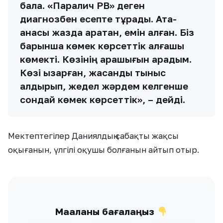
бала. «Паралич РВ» деген
диагнозбен есепте тұрады. Ата-
анасы жазда қаратқан, емін алған. Біз
барынша көмек көрсеттік алғашқы
көмекті. Көзінің қарашығын қарадым.
Көзі қызарған, жасанды тыныс
алдырып, жедел жәрдем келгенше
сондай көмек көрсеттік», – дейді.
Мектептегілер Даниялдың сабақты жақсы
оқығанын, үлгілі оқушы болғанын айтып отыр.
Мақаланы бағалаңыз