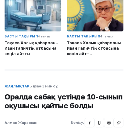
БАСТЫ ТАҚЫРЫП
4 тамыз
БАСТЫ ТАҚЫРЫП
4 тамыз
Тоқаев Халық қаһарманы
Тоқаев Халық қаһарманы
Иван Гапичтің отбасына
Иван Гапичтің отбасына
көңіл айтты
көңіл айтты
5 қазан
·
1 мин оқу
ЖАҢАЛЫҚТАР
Оралда сабақ үстінде 10-сынып
оқушысы қайтыс болды
Алмас Жарасхан
Бөлісу:
@