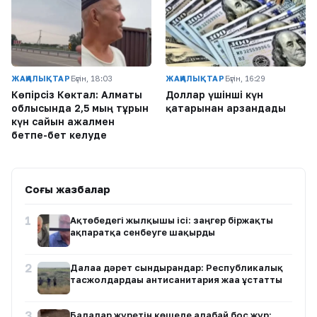
ЖАҢАЛЫҚТАР
Бүгін, 18:03
ЖАҢАЛЫҚТАР
Бүгін, 16:29
Көпірсіз Көктaл: Алматы
Доллар үшінші күн
облысында 2,5 мың тұрғын
қатарынан арзандады
күн сайын ажалмен
бетпе-бет келуде
Соңғы жазбалар
1
Ақтөбедегі жылқышы ісі: заңгер біржақты
ақпаратқа сенбеуге шақырды
2
Далаға дәрет сындырғандар: Республикалық
тасжолдардағы антисанитария жаға ұстатты
3
Балалар жүретін көшеде алабай бос жүр: