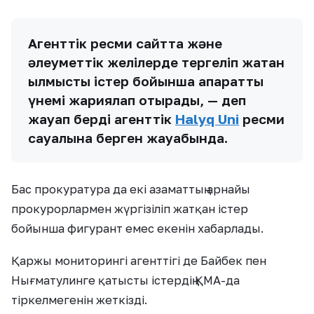
Агенттік ресми сайтта және
әлеуметтік желілерде тергеліп жатқан
қылмыстық істер бойынша ақпаратты
үнемі жариялап отырады, — деп
жауап берді агенттік
Halyq Uni
ресми
сауалына берген жауабында.
Бас прокуратура да екі азаматтың арнайы
прокурорлармен жүргізіліп жатқан істер
бойынша фигурант емес екенін хабарлады.
Қаржы мониторингі агенттігі де Байбек пен
Нығматулинге қатысты істердің ҚМА-да
тіркелмегенін жеткізді.