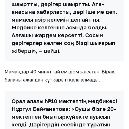
шақырттық, дәрігер шақырттық. Ата-
анасына хабарластық, дәрі іше ме деп,
мамасы қазір келемін деп айтты.
Медбике келгенше қасында болдық.
Алғашқы жәрдем көрсетті. Сосын
дәрігерлер келген соң бізді шығарып
жіберді», – дейді.
Мамандар 40 минуттай ем-дом жасаған. Бірақ
баланы ажалдан құтқарып қала алмады.
Орал қалалық №10 мектептің медбикесі
Нұргүл Байғанатова: «Оқушы бізге 20-
мектептен биыл қыркүйекте ауысып
келді. Дәрігердің есебінде тұратын