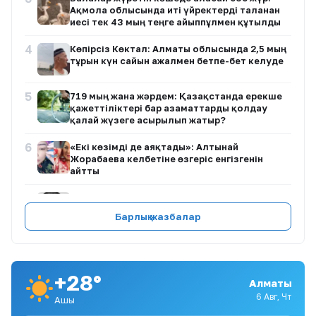
Ақмола облысында иті үйректерді таланған
иесі тек 43 мың теңге айыппұлмен құтылды
4
Көпірсіз Көктaл: Алматы облысында 2,5 мың
тұрғын күн сайын ажалмен бетпе-бет келуде
5
719 мың жанға жәрдем: Қазақстанда ерекше
қажеттіліктері бар азаматтарды қолдау
қалай жүзеге асырылып жатыр?
6
«Екі көзімді де аяқтады»: Алтынай
Жорабаева келбетіне өзгеріс енгізгенін
айтты
7
Қазақ футболы қара жамылды
Барлық жазбалар
8
Доллар үшінші күн қатарынан арзандады
+28°
Алматы
9
Оралдықтар «Халық Қаһарманы» Иван
6 Авг, Чт
Ашық
Гапичті ақтық сапарға шығарып салды