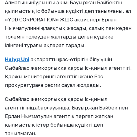
Алматының бұрынғы әкімі Бауыржан Байбектің
қылмыстық іс бойынша күдікті деп танылғаны, ал
«YDD CORPORATION» ЖШС акционері Ерлан
Нығматулиннің алаяқтық жасады, салық пен кеден
төлемін төлеуден жалтарды деген күдікке
ілінгені туралы ақпарат тарады.
Halyq Uni
ақпараттың рас-өтірігін білу үшін
Сыбайлас жемқорлыққа қарсы іс-қимыл агенттігі,
Қаржы мониторингі агенттігі және Бас
прокуратураға ресми сауал жолдады.
Сыбайлас жемқорлыққа қарсы іс-қимыл
агенттігінің хабарлауынша, Бауыржан Байбек пен
Ерлан Нығматулин агенттік тергеп жатқан
қылмыстық істер бойынша күдікті деп
танылмаған.