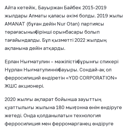
Айта кетейік, Бауыржан Байбек 2015-2019
жылдары Алматы қаласы әкімі болды. 2019 жылы
AMANAT (бұған дейін Nur Otan) партиясы
төрағасының бірінші орынбасары болып
тағайындалды. Бұл қызметті 2022 жылдың
ақпанына дейін атқарды.
Ерлан Нығматулин – мәжілістің бұрынғы спикері
Нұрлан Нығматулиннің бауыры. Сондай-ақ ол
ферросилиций өндіретін «YDD CORPORATION»
ЖШС акционері.
2020 жылғы ақпарат бойынша зауыттың
қуаттылығы жылына 180 мың тонна өнім өндіруге
жетеді. Онда қолданылатын технология
ферросилиция мен ферромарганец өндіруге