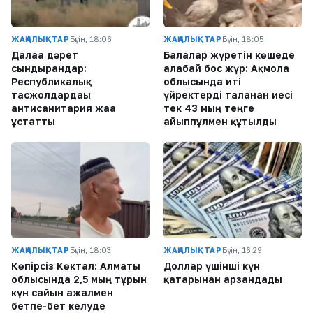
ЖАҢАЛЫҚТАР
Бүгін, 18:06
ЖАҢАЛЫҚТАР
Бүгін, 18:05
Далаға дәрет
Балалар жүретін көшеде
сындырғандар:
алабай бос жүр: Ақмола
Республикалық
облысында иті
тасжолдардағы
үйректерді таланған иесі
антисанитария жаға
тек 43 мың теңге
ұстатты
айыппұлмен құтылды
ЖАҢАЛЫҚТАР
Бүгін, 18:03
ЖАҢАЛЫҚТАР
Бүгін, 16:29
Көпірсіз Көктaл: Алматы
Доллар үшінші күн
облысында 2,5 мың тұрғын
қатарынан арзандады
күн сайын ажалмен
бетпе-бет келуде