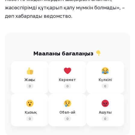
жасөспірімді құтқарып қалу мүмкін болмады», –
деп хабарлады ведомство.
Мақаланы бағалаңыз
Жақсы
Керемет
Күлкілі
0
0
0
Қызық
Обал-ай
Ашулы
0
0
0