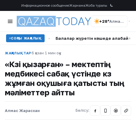
Информационное сообщение
Жарнама
Жоба туралы
+28°
Алматы
а ұстатты
•
Балалар жүретін көшеде алабай бос жүр: Ақмо
СОҢҒЫ ЖАҢАЛЫҚ
6 қазан
·
1 мин оқу
ЖАҢАЛЫҚТАР
«Көзі қызарған» – мектептің
медбикесі сабақ үстінде көз
жұмған оқушыға қатысты тың
мәліметтер айтты
Алмас Жарасхан
Бөлісу:
@