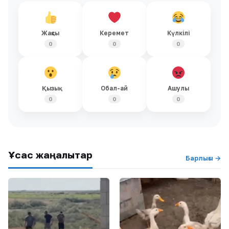
Жақсы
Керемет
Күлкілі
0
0
0
Қызық
Обал-ай
Ашулы
0
0
0
Ұқсас жаңалықтар
Барлығы →