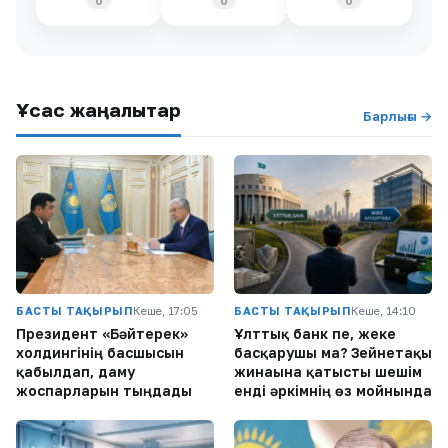
0
0
0
Ұқсас жаңалықтар
Барлығы →
БАСТЫ ТАҚЫРЫП
Кеше, 17:05
БАСТЫ ТАҚЫРЫП
Кеше, 14:10
Президент «Бәйтерек»
Ұлттық банк пе, жеке
холдингінің басшысын
басқарушы ма? Зейнетақы
қабылдап, даму
жинағына қатысты шешім
жоспарларын тыңдады
енді әркімнің өз мойнында