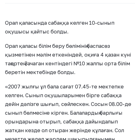
Орал қаласында сабаққа келген 10-сынып
оқушысы қайтыс болды.
Орал қаласы білім беру бөлімінің баспасөз
қызметінен мәлім еткеніндей, оқиға 4 қазан күні
таңертең Зачаган кентіндегі №10 жалпы орта білім
беретін мектебінде болды.
«2007 жылғы ұл бала сағат 07.45-те мектепке
келген. Сынып оқушыларымен бірге сабаққа
дейін дәлізге шығып, сөйлескен. Сосын 08.00-де
сынып бөлмесіне кірген. Балалардың барлығы
орындарына отырып, сабаққа дайындалып
жатқан кезде ол отыран жерінде құлаған. Сол
мезетте жедел жәрдем шақырылғанымен,