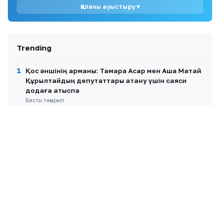
Қаланы ауыстыру ▾
10
«Отан ошақтан басталады»: Алмат Сақатов
қыз тәрбиесі туралы айтты
Trending
1
Қос әншінің арманы: Тамара Асар мен Аша Матай
Құрылтайдың депутаттары атану үшін саяси
додаға қатыспақ
Басты тақырып
2
Валюта мен бетон арасындағы үзілген байланыс:
теңге нығайғанда цемент неге қымбаттайды?
Басты тақырып
3
5 көлікті соғып, қашып кеткен Астана тұрғыны 30
тәулікке қамалды
Жаңалықтар
4
Айгүл Иманбаева сіңлісі Райханның ұзату тойын
жариялады
Шоу-бизнес