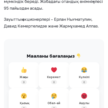
мүмкіндік береді. Жобадағы отандық өнімнің үлесі
95 пайыздан асады.
Зауыттың акционерлері – Ерлан Нығматулин,
Давид Кемертелидзе және Жармұхамед Аппаз.
Мақаланы бағалаңыз
Жақсы
Керемет
Күлкілі
0
0
0
Қызық
Обал-ай
Ашулы