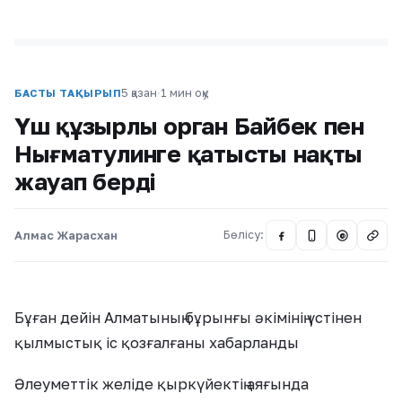
5 қазан
·
1 мин оқу
БАСТЫ ТАҚЫРЫП
Үш құзырлы орган Байбек пен
Нығматулинге қатысты нақты
жауап берді
Алмас Жарасхан
Бөлісу:
@
Бұған дейін Алматының бұрынғы әкімінің үстінен
қылмыстық іс қозғалғаны хабарланды
Әлеуметтік желіде қыркүйектің аяғында