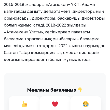
2015-2018 жылдары «Атамекен» ҰКП, Адами
капиталды дамыту департаменті директорының
орынбасары, директоры, басқарушы директоры
болып жұмыс істеді. 2018-2022 жылдары
«Атамекен» Ұлттық кәсіпкерлер палатасы
басқарма төрағасының орынбасары – басқарма
мүшесі қызметін атқарды. 2022 жылғы наурыздан
бастап Talap коммерциялық емес акционерлік
қоғамының президенті болып жұмыс істеді.
Мақаланы бағалаңыз