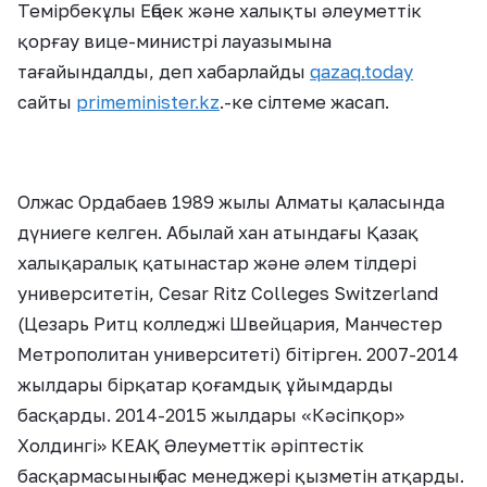
Темірбекұлы Еңбек және халықты әлеуметтік
қорғау вице-министрі лауазымына
тағайындалды, деп хабарлайды
qazaq.today
сайты
primeminister.kz
.-ке сілтеме жасап.
Олжас Ордабаев 1989 жылы Алматы қаласында
дүниеге келген. Абылай хан атындағы Қазақ
халықаралық қатынастар және әлем тілдері
университетін, Cesar Ritz Colleges Switzerland
(Цезарь Ритц колледжі Швейцария, Манчестер
Метрополитан университеті) бітірген. 2007-2014
жылдары бірқатар қоғамдық ұйымдарды
басқарды. 2014-2015 жылдары «Кәсіпқор»
Холдингі» КЕАҚ Әлеуметтік әріптестік
басқармасының бас менеджері қызметін атқарды.