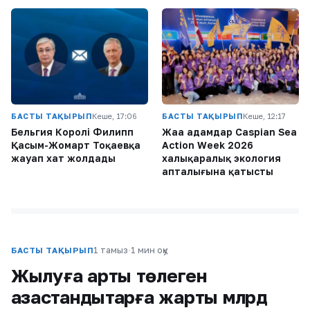
БАСТЫ ТАҚЫРЫП
Кеше, 17:06
БАСТЫ ТАҚЫРЫП
Кеше, 12:17
Бельгия Королі Филипп
Жаңа адамдар Caspian Sea
Қасым-Жомарт Тоқаевқа
Action Week 2026
жауап хат жолдады
халықаралық экология
апталығына қатысты
1 тамыз
·
1 мин оқу
БАСТЫ ТАҚЫРЫП
Жылуға артық төлеген
қазақстандықтарға жарты млрд