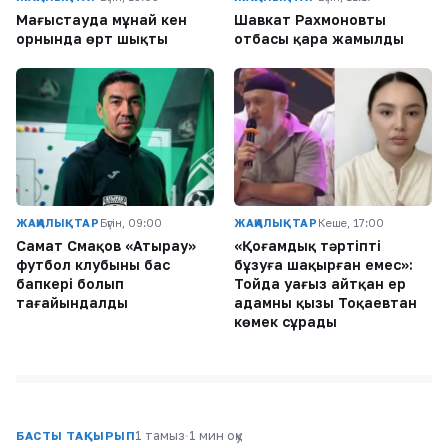
Маңғыстауда мұнай кен
Шавкат Рахмоновтың
орнында өрт шықты
отбасы қара жамылды
ЖАҢАЛЫҚТАР
Бүгін, 09:00
ЖАҢАЛЫҚТАР
Кеше, 17:00
Самат Смақов «Атырау»
«Қоғамдық тәртіпті
футбол клубының бас
бұзуға шақырған емес»:
бапкері болып
Тойда уағыз айтқан ер
тағайындалды
адамның қызы Тоқаевтан
көмек сұрады
1 тамыз
·
1 мин оқу
БАСТЫ ТАҚЫРЫП