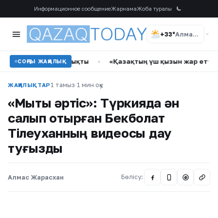
Информационное сообщение
Жарнама
Жоба туралы
+33°
Алматы
нда өрт шықты
•
«Қазақтың үш қызын жар етуді нәсіп етті»
СОҢҒЫ ЖАҢАЛЫҚ
1 тамыз
·
1 мин оқу
ЖАҢАЛЫҚТАР
«Мықты әртіс»: Түркияда ән
салып отырған Бекболат
Тілеуханның видеосы дау
туғызды
Алмас Жарасхан
Бөлісу:
@