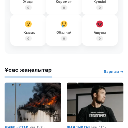
Жақсы
Керемет
Күлкілі
0
0
0
Қызық
Обал-ай
Ашулы
0
0
0
Ұқсас жаңалықтар
Барлығы →
ЖАҢАЛЫҚТАР
Бүгін, 15:05
ЖАҢАЛЫҚТАР
Бүгін, 11:17