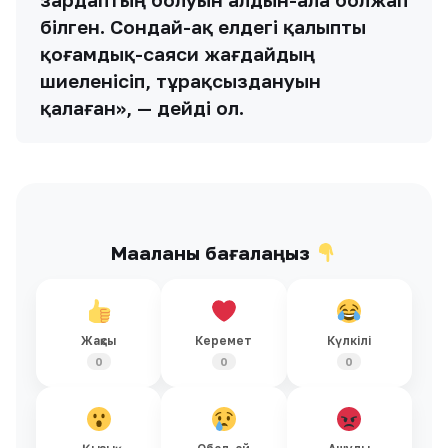
білген. Сондай-ақ елдегі қалыпты
қоғамдық-саяси жағдайдың
шиеленісіп, тұрақсыздануын
қалаған», — дейді ол.
Мақаланы бағалаңыз
Жақсы
Керемет
Күлкілі
0
0
0