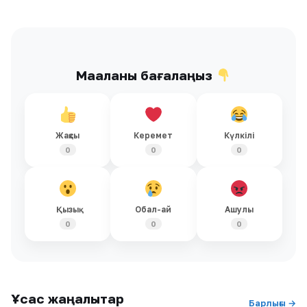
Мақаланы бағалаңыз
Жақсы
Керемет
Күлкілі
0
0
0
Қызық
Обал-ай
Ашулы
0
0
0
Ұқсас жаңалықтар
Барлығы →