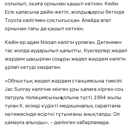
соғылып, оқиға орнынан қашып кеткен. Кейін
Есік қаласына дейін жетіп, жолдың қарсы бетінде
Toyota көлігімен соқтығысқан. Алайда апат
орнынан тағы да қашып кеткен.
Кейін ер адам Nissan көлігін ұрлаған. Дегенмен
тас жолда аударылып қалыпты. Куәгерлер жедел
жәрдем шақырған соң, ұры жедел жәрдем көлігін
ұрлап кетуді көздеген.
«Облыстық жедел жәрдем станциясына тиесілі
Jac Sunray көлігіне мінген ұры қалаға кірген соң
патруль полициясының қолына түсті. 1994 жылы
туған К. есімді күдікті медициналық сараптама
нәтижесінде есірткі тұтынғаны анықталды. Ол
қамауға алынды», – делінген хабарламада.