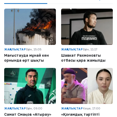
ЖАҢАЛЫҚТАР
Бүгін, 15:05
ЖАҢАЛЫҚТАР
Бүгін, 11:17
Маңғыстауда мұнай кен
Шавкат Рахмоновтың
орнында өрт шықты
отбасы қара жамылды
ЖАҢАЛЫҚТАР
Бүгін, 09:00
ЖАҢАЛЫҚТАР
Кеше, 17:00
Самат Смақов «Атырау»
«Қоғамдық тәртіпті