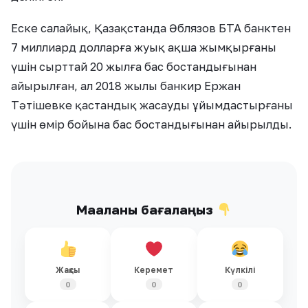
Еске салайық, Қазақстанда Әблязов БТА банктен
7 миллиард долларға жуық ақша жымқырғаны
үшін сырттай 20 жылға бас бостандығынан
айырылған, ал 2018 жылы банкир Ержан
Тәтішевке қастандық жасауды ұйымдастырғаны
үшін өмір бойына бас бостандығынан айырылды.
Мақаланы бағалаңыз
Жақсы
Керемет
Күлкілі
0
0
0