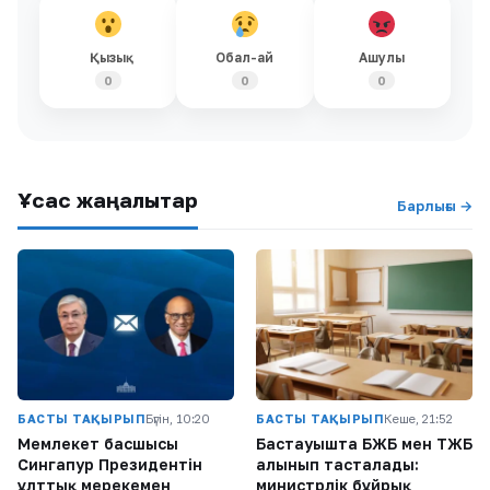
Қызық
Обал-ай
Ашулы
0
0
0
Ұқсас жаңалықтар
Барлығы →
БАСТЫ ТАҚЫРЫП
Бүгін, 10:20
БАСТЫ ТАҚЫРЫП
Кеше, 21:52
Мемлекет басшысы
Бастауышта БЖБ мен ТЖБ
Сингапур Президентін
алынып тасталады:
ұлттық мерекемен
министрлік бұйрық