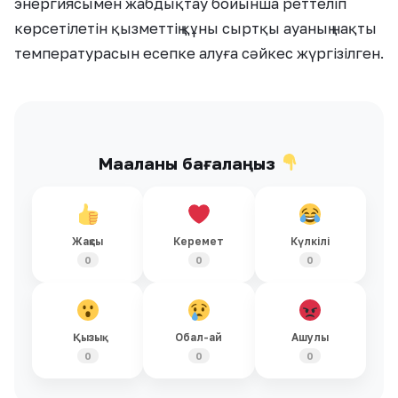
энергиясымен жабдықтау бойынша реттеліп
көрсетілетін қызметтің құны сыртқы ауаның нақты
температурасын есепке алуға сәйкес жүргізілген.
Мақаланы бағалаңыз
Жақсы
Керемет
Күлкілі
0
0
0
Қызық
Обал-ай
Ашулы
0
0
0