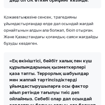
Қожаевтың сөзіне сенсек, трагедияны
ұйымдастырғандар елде дәл осындай жағдай
орнайтынын алдын ала болжап, біоіп отырған.
Және Қазақстандағы қоғамдық-саяси жағдайды
бұзуды көздеген.
«Ең өкініштісі, бейбіт халық пен күш
құрылымдарының қызметкерлері
қаза тапты. Террорлық шабуылдар
мен жаппай тәртіпсіздіктерді
ұйымдастырушыларға осы фактор
айып ретінде тағылуы тиіс деп
ойлаймыз. Себебі олар дәл осындай
зардаптың болуын алдын-ала болжап