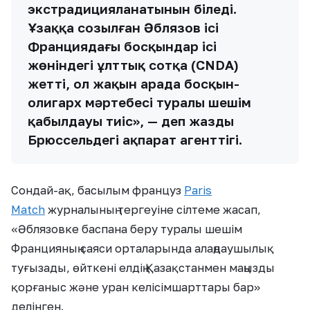
экстрадицияланатынын біледі.
Ұзаққа созылған Әблязов ісі
Франциядағы босқындар ісі
жөніндегі ұлттық сотқа (CNDA)
жетті, ол жақын арада босқын-
олигарх мәртебесі туралы шешім
қабылдауы тиіс», — деп жазды
Брюссельдегі ақпарат агенттігі.
Сондай-ақ, басылым француз
Paris
Match
журналының тергеуіне сілтеме жасап,
«Әблязовке баспана беру туралы шешім
Францияның саяси орталарында алаңдаушылық
туғызады, өйткені елдің Қазақстанмен маңызды
қорғаныс және уран келісімшарттары бар»
делінген.