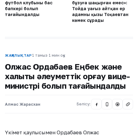
футбол клубының бас
бұзуға шақырған емес»:
бапкері болып
Тойда уағыз айтқан ер
тағайындалды
адамның қызы Тоқаевтан
көмек сұрады
1 тамыз
·
1 мин оқу
ЖАҢАЛЫҚТАР
Олжас Ордабаев Еңбек және
халықты әлеуметтік қорғау вице-
министрі болып тағайындалды
Алмас Жарасхан
Бөлісу:
@
Үкімет қаулысымен Ордабаев Олжас