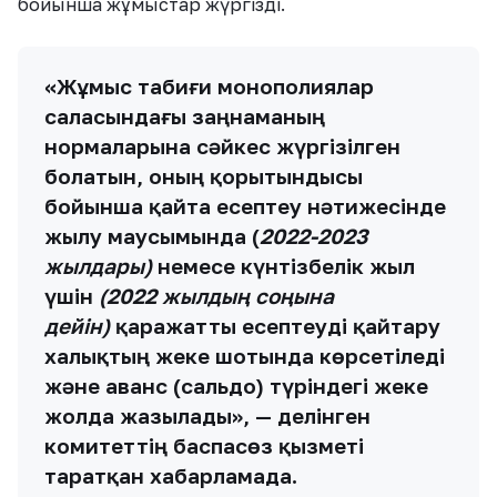
бойынша жұмыстар жүргізді.
«Жұмыс табиғи монополиялар
саласындағы заңнаманың
нормаларына сәйкес жүргізілген
болатын, оның қорытындысы
бойынша қайта есептеу нәтижесінде
жылу маусымында (
2022-2023
жылдары)
немесе күнтізбелік жыл
үшін
(2022 жылдың соңына
дейін)
қаражатты есептеуді қайтару
халықтың жеке шотында көрсетіледі
және аванс (сальдо) түріндегі жеке
жолда жазылады», — делінген
комитеттің баспасөз қызметі
таратқан хабарламада.