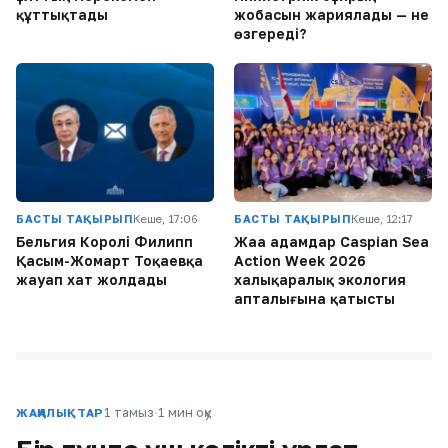
құттықтады
жобасын жариялады — не
өзгереді?
БАСТЫ ТАҚЫРЫП
Кеше, 17:06
БАСТЫ ТАҚЫРЫП
Кеше, 12:17
Бельгия Королі Филипп
Жаңа адамдар Caspian Sea
Қасым-Жомарт Тоқаевқа
Action Week 2026
жауап хат жолдады
халықаралық экология
апталығына қатысты
1 тамыз
·
1 мин оқу
ЖАҢАЛЫҚТАР