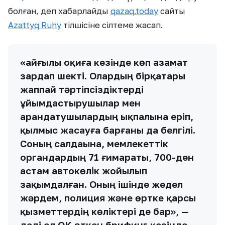
болған, деп хабарлайды
qazaq.today
сайты
Azattyq Ruhy
тілшісіне сілтеме жасап.
«Қайғылы оқиға кезінде көп азамат
зардап шекті. Олардың бірқатары
жаппай тәртіпсіздіктерді
ұйымдастырушылар мен
арандатушылардың ықпалына еріп,
қылмыс жасауға барғаны да белгілі.
Соның салдаына, мемлекеттік
органдардың 71 ғимараты, 700-ден
астам автокөлік жойылып
зақымдалған. Оның ішінде жедел
жәрдем, полиция және өртке қарсы
қызметтердің көліктері де бар», —
деді ол ОКҚ өткен брифинг кезінде.