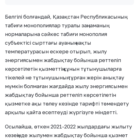
Белгілі болғандай, Қазақстан Республикасының
табиғи монополиялар туралы заңнаманың
нормаларына сәйкес табиғи монополия
субъектісі сырттағы ауаның нақты
температурасын ескере отырып, жылу
энергиясымен жабдықтау бойынша реттеліп
көрсетілетін қызметтің құнын тұтынушыларға
тікелей не тұтынушының тұрған жерін анықтау
мүмкін болмаған жағдайда жылу энергиясымен
жабдықтау бойынша реттеліп көрсетілетін
қызметке ақы төлеу кезінде тарифті төмендету
арқылы қайта есептеуді жүргізуге мiндеттi.
Осылайша, өткен 2021-2022 жылдардағы жылыту
кезеңінде жылумен жабдықтау бойынша қызмет