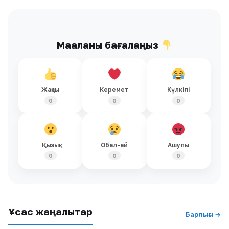
Мақаланы бағалаңыз
Жақсы
Керемет
Күлкілі
0
0
0
Қызық
Обал-ай
Ашулы
0
0
0
Ұқсас жаңалықтар
Барлығы →