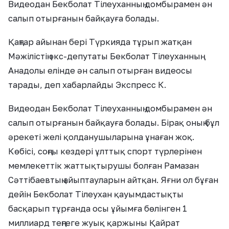
Видеодан Бекболат Тілеуханның домбырамен ән
салып отырғанын байқауға болады.
Қаңтар айынан бері Түркияда тұрып жатқан
Мәжілістің экс-депутаты Бекболат Тілеуханның
Анадолы елінде ән салып отырған видеосы
тарады, деп хабарлайды Экспресс К.
Видеодан Бекболат Тілеуханның домбырамен ән
салып отырғанын байқауға болады. Бірақ оның бұл
әрекеті желі қолданушыларына ұнаған жоқ.
Көбісі, соңғы кездері ұлттық спорт түрлерінен
мемлекеттік жаттықтырушы болған Рамазан
Сәттібаевтың айыптауларын айтқан. Яғни ол бұған
дейін Бекболат Тілеухан қауымдастықты
басқарып тұрғанда осы ұйымға бөлінген 1
миллиард теңгеге жуық қаржыны Қайрат