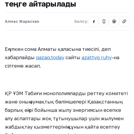
теңге қайтарылады
Алмас Жарасхан
Бөлісу:
@
Ең үлкен сома Алматы қаласына тиесілі, деп
хабарлайды
qazaq.today
сайты
azattyq ruhy
-на
сілтеме жасап.
ҚР ҰЭМ Табиғи монополияларды реттеу комитеті
және оның аумақтық бөлімшелері Қазақстанның
барлық өңірі бойынша жылу энергиясын есепке
алу аспаптары жоқ тұтынушылар үшін жылумен
жабдықтау қызметтерінің құнын қайта есептеу