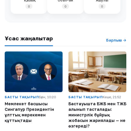
Қызық
Обал-ай
Ашулы
0
0
0
Ұқсас жаңалықтар
Барлығы →
БАСТЫ ТАҚЫРЫП
Бүгін, 10:20
БАСТЫ ТАҚЫРЫП
Кеше, 21:52
Мемлекет басшысы
Бастауышта БЖБ мен ТЖБ
Сингапур Президентін
алынып тасталады:
ұлттық мерекемен
министрлік бұйрық
құттықтады
жобасын жариялады — не
өзгереді?