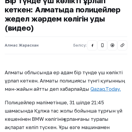
Бір түнде үш көлікті ұрлап
кеткен: Алматыда полицейлер
жедел жәрдем көлігін қуды
(видео)
Алмас Жарасхан
Бөлісу:
@
Алматы облысында ер адам бір түнде үш көлікті
ұрлап кеткен. Алматы полициясы түнгі қуғынның
мән-жайын айтты деп хабарлайды
Qazaq.Today.
Полицейлер мәліметінше, 31 шілде 21:45
шамасында Құлжа тас жолы бойынша тұрғын үй
кешенінен BMW көлігінің ұрланғаны туралы
ақпарат келіп түскен. Ұры өзге машинамен