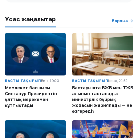
Ұқсас жаңалықтар
Барлығы →
БАСТЫ ТАҚЫРЫП
Бүгін, 10:20
БАСТЫ ТАҚЫРЫП
Кеше, 21:52
Мемлекет басшысы
Бастауышта БЖБ мен ТЖБ
Сингапур Президентін
алынып тасталады:
ұлттық мерекемен
министрлік бұйрық
құттықтады
жобасын жариялады — не
өзгереді?