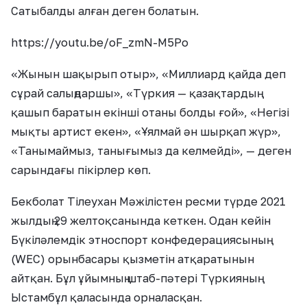
Сатыбалды алған деген болатын.
https://youtu.be/oF_zmN-M5Po
«Жынын шақырып отыр», «Миллиард қайда деп
сұрай салыңдаршы», «Түркия — қазақтардың
қашып баратын екінші отаны болды ғой», «Негізі
мықты артист екен», «Ұялмай ән шырқап жүр»,
«Танымаймыз, танығымыз да келмейді», — деген
сарындағы пікірлер көп.
Бекболат Тілеухан Мәжілістен ресми түрде 2021
жылдың 29 желтоқсанында кеткен. Одан кейін
Бүкіләлемдік этноспорт конфедерациясының
(WEC) орынбасары қызметін атқаратынын
айтқан. Бұл ұйымның штаб-пәтері Түркияның
Ыстамбұл қаласында орналасқан.