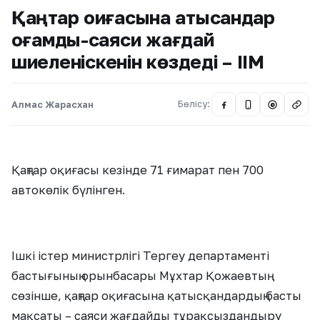
Қаңтар оқиғасына қатысқандар
қоғамдық-саяси жағдай
шиеленіскенін көздеді – ІІМ
Алмас Жарасхан
Бөлісу:
@
Қаңтар оқиғасы кезінде 71 ғимарат пен 700
автокөлік бүлінген.
Ішкі істер министрлігі Тергеу департаменті
бастығының орынбасары Мұхтар Қожаевтың
сөзінше, қаңтар оқиғасына қатысқандардың басты
мақсаты – саяси жағдайды тұрақсыздандыру