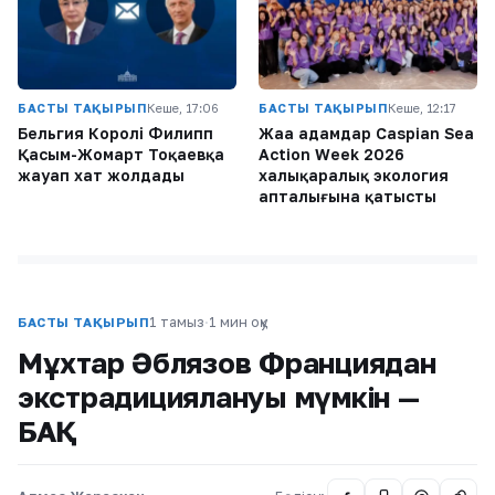
БАСТЫ ТАҚЫРЫП
Кеше, 17:06
БАСТЫ ТАҚЫРЫП
Кеше, 12:17
Бельгия Королі Филипп
Жаңа адамдар Caspian Sea
Қасым-Жомарт Тоқаевқа
Action Week 2026
жауап хат жолдады
халықаралық экология
апталығына қатысты
1 тамыз
·
1 мин оқу
БАСТЫ ТАҚЫРЫП
Мұхтар Әблязов Франциядан
экстрадициялануы мүмкін —
БАҚ