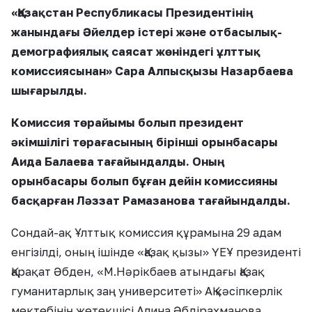
«Қазақстан Республикасы Президентінің
жанындағы Әйелдер істері және отбасылық-
демографиялық саясат жөніндегі ұлттық
комиссиясынан» Сара Алпысқызы Назарбаева
шығарылды.
Комиссия төрайымы болып президент
әкімшілігі төрағасының бірінші орынбасары
Аида Балаева тағайындалды. Оның
орынбасары болып бұған дейін комиссияны
басқарған Ләззат Рамазанова тағайындалды.
Сондай-ақ Ұлттық комиссия құрамына 29 адам
енгізілді, оның ішінде «Қазақ қызы» ҮЕҰ президенті
Қарақат Әбден, «М.Нәрікбаев атындағы Қазақ
гуманитарлық заң университеті» АҚ кәсіпкерлік
мектебінің жетекшісі Алина Әбдірахманова,