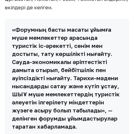
өкілдері де келген.
«Форумның басты мақсаты ұйымға
мүше мемлекеттер арасында
туристік іс-әрекетті, сенім мен
достықты, тату көршілікті нығайту.
Сауда-экономикалық әріптестікті
дамыта отырып, бейбітшілік пен
қауіпсіздікті нығайту. Тарихи-мәдени
нысандарды сақтау және күтіп ұстау,
ШЫҰ мүше мемлекеттердің туристік
әлеуетін ілгерілету міндеттерін
жүзеге асыру болып табылады», —
делінген форумды ұйымдастырулар
таратқан хабарламада.