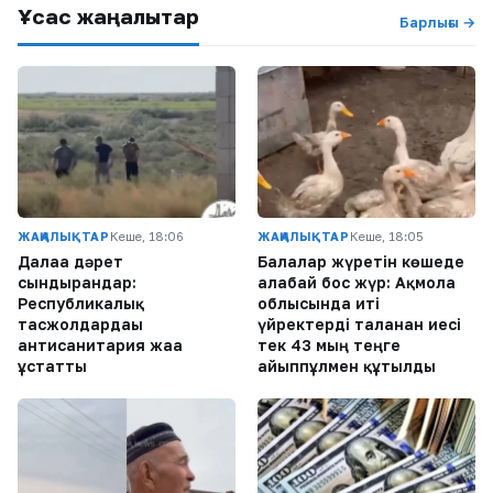
Ұқсас жаңалықтар
Барлығы →
ЖАҢАЛЫҚТАР
Кеше, 18:06
ЖАҢАЛЫҚТАР
Кеше, 18:05
Далаға дәрет
Балалар жүретін көшеде
сындырғандар:
алабай бос жүр: Ақмола
Республикалық
облысында иті
тасжолдардағы
үйректерді таланған иесі
антисанитария жаға
тек 43 мың теңге
ұстатты
айыппұлмен құтылды