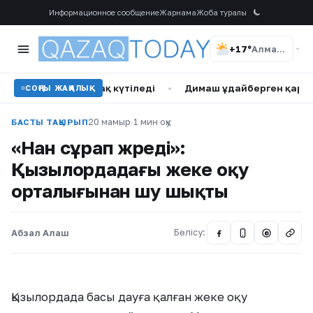
Информационное сообщение
Жарнама
Жоба туралы
+17°
Алматы
н бұршақ күтіледі
•
Димаш Құдайберген қарындасының той
СОҢҒЫ ЖАҢАЛЫҚ
20 мамыр
·
1 мин оқу
БАСТЫ ТАҚЫРЫП
«Нан сұрап жүреді»:
Қызылордадағы жеке оқу
орталығынан шу шықты
Абзал Алаш
Бөлісу:
@
Қызылордада басы дауға қалған жеке оқу