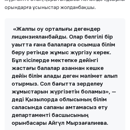
орындарға ұсыныстар жолданбақшы.
«Жалпы оқу орталығы дегендер
лицензияланбайды. Олар белгілі бір
уақытта ғана балаларға қосымша білім
беру ретінде жұмыс жүргізу керек.
Бұл кісілерде мектепке дейінгі
жастағы балалар азаннан кешке
дейін білім алады деген мәлімет алып
отырмыз. Сол бағытта зерделеу
жұмыстарын жүргізетін боламыз», —
деді Қызылорда облысының білім
саласында сапаны қамтамасыз ету
департаменті басшысының
орынбасары Айгүл Мырзағалиева.