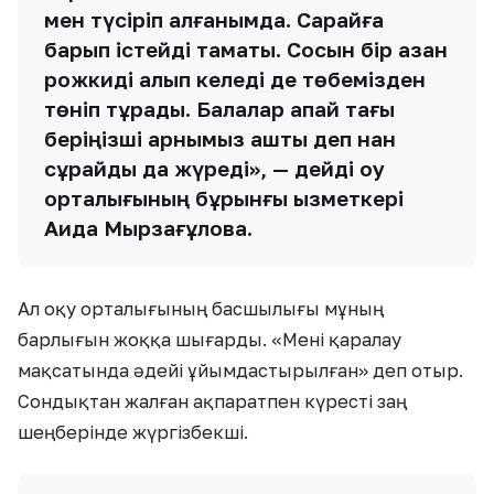
мен түсіріп алғанымда. Сарайға
барып істейді тамақты. Сосын бір қазан
рожкиді алып келеді де төбемізден
төніп тұрады. Балалар апай тағы
беріңізші қарнымыз ашты деп нан
сұрайды да жүреді», — дейді оқу
орталығының бұрынғы қызметкері
Аида Мырзағұлова.
Ал оқу орталығының басшылығы мұның
барлығын жоққа шығарды. «Мені қаралау
мақсатында әдейі ұйымдастырылған» деп отыр.
Сондықтан жалған ақпаратпен күресті заң
шеңберінде жүргізбекші.