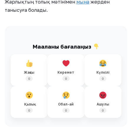
Жарлықтың толық мәтінімен
мына
жерден
танысуға болады.
Мақаланы бағалаңыз
Жақсы
Керемет
Күлкілі
0
0
0
Қызық
Обал-ай
Ашулы
0
0
0