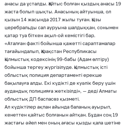
анасы да ұсталды. Қайтыс болған қыздың анасы 19
жаста болып шықты. Анасының айтуынша, ол
қызын 14 жасында 2017 жылы туған. Қызы
церебральды сал ауруына шалдыққан, сонымен
қатар туа біткен ақыл-ой кемістігі бар.
«Аталған факті бойынша қажетті сараптамалар
тағайындалып, Қазақстан Республикасы
Қылмыстық кодексінің 99-бабы (Адам өлтіру)
бойынша тергеу жүргізілуде. Қылмыстық істі
облыстық полиция департаменті ерекше
бақылауға алды. Екі күдікті де куәлік беру үшін
аудандық полицияға жеткізілді», — деді Алматы
облыстық ДП баспасөз қызметі.
Ал күдіктілер ақпан айында баланың ауырып,
кенеттен қайтыс болғанын айтқан. Бұдан соң 19
жастағы әйел мен оның ағасы қызды қала шетіне