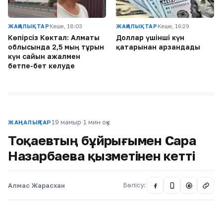
ЖАҢАЛЫҚТАР
Кеше, 18:03
ЖАҢАЛЫҚТАР
Кеше, 16:29
Көпірсіз Көктaл: Алматы
Доллар үшінші күн
облысында 2,5 мың тұрғын
қатарынан арзандады
күн сайын ажалмен
бетпе-бет келуде
19 мамыр
·
1 мин оқу
ЖАҢАЛЫҚТАР
Тоқаевтың бұйрығымен Сара
Назарбаева қызметінен кетті
Алмас Жарасхан
Бөлісу:
@