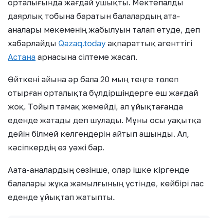
орталығында жағдай ушықты. Мектепалды
даярлық тобына баратын балалардың ата-
аналары мекеменің жабылуын талап етуде, деп
хабарлайды
Qazaq.today
ақпараттық агенттігі
Астана
арнасына сілтеме жасап.
Өйткені айына әр бала 20 мың теңге төлеп
отырған орталықта бүлдіршіндерге еш жағдай
жоқ. Тойып тамақ жемейді, ал ұйықтағанда
еденде жатады деп шулады. Мұны осы уақытқа
дейін білмей келгендерін айтып ашынды. Ал,
кәсіпкердің өз уәжі бар.
Аата-аналардың сөзінше, олар ішке кіргенде
балалары жұқа жамылғының үстінде, кейбірі лас
еденде ұйықтап жатыпты.