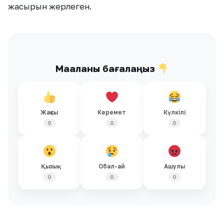
жасырын жерлеген.
Мақаланы бағалаңыз
Жақсы
Керемет
Күлкілі
0
0
0
Қызық
Обал-ай
Ашулы
0
0
0