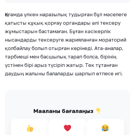
Қоғамда үлкен наразылық тудырған бұл мәселеге
қатысты құқық қорғау органдары әлі тексеру
жұмыстарын бастамаған. Бұған кәсікерлік
нысандарды тексеруге жарияланған мораторий
қолбайлау болып отырған көрінеді. Ата-аналар,
тәрбиеші мен басшылық тарап болса, бірінің
үстінен бірі арыз түсіріп жатыр. Тек тұтанған
даудың жалыны балаларды шарпып өтпесе игі.
Мақаланы бағалаңыз