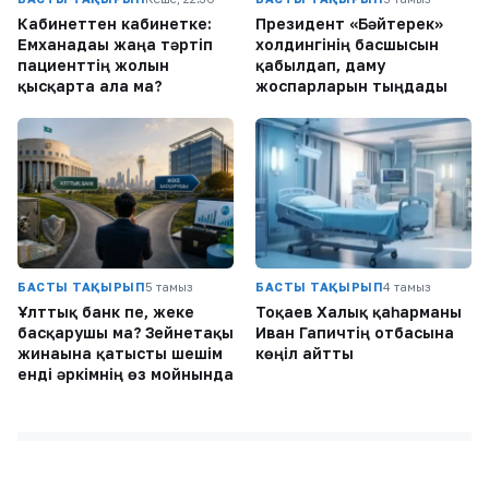
Кабинеттен кабинетке:
Президент «Бәйтерек»
Емханадағы жаңа тәртіп
холдингінің басшысын
пациенттің жолын
қабылдап, даму
қысқарта ала ма?
жоспарларын тыңдады
БАСТЫ ТАҚЫРЫП
5 тамыз
БАСТЫ ТАҚЫРЫП
4 тамыз
Ұлттық банк пе, жеке
Тоқаев Халық қаһарманы
басқарушы ма? Зейнетақы
Иван Гапичтің отбасына
жинағына қатысты шешім
көңіл айтты
енді әркімнің өз мойнында