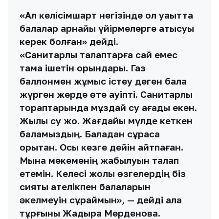
«Ал келісімшарт негізінде ол уақытта
балалар арнайы үйірмелерге қатысуы
керек болған» дейді.
«Санитарлық талаптарға сай емес
тамақ ішетін орындары. Газ
баллонмен жұмыс істеу деген бала
жүрген жерде өте қауіпті. Санитарлық
тораптарында мұздай су ағады екен.
Жылы су жоқ. Жағдайы мүлде кеткен
баламыздың. Баладан сұрасақ
қорқытқан. Осы кезге дейін айтпаған.
Мына мекеменің жабылуын талап
етемін. Келесі жолы өзгелердің біз
сияқты қателікпен балаларын
әкелмеуін сұраймын», — дейді қала
тұрғыны Жадыра Мерденова.