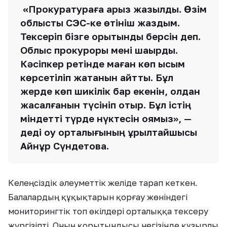
«Прокуратураға арыз жазылды. Өзім
облыстық СЭС-ке өтініш жаздым.
Тексеріп бізге қорытынды берсін деп.
Облыс прокуроры мені шақырды.
Кәсіпкер ретінде маған көп қысым
көрсетіліп жатқанын айтты. Бұл
жерде көп шикілік бар екенін, қолдан
жасалғанын түсініп отыр. Бұл істің
міндетті түрде нүктесін қоямыз», —
деді оқу орталығының құрылтайшысы
Айнұр Сүндетова.
Келеңсіздік әлеуметтік желіде тарап кеткен.
Балалардың құқықтарын қорғау жөніндегі
мониторингтік топ өкілдері орталыққа тексеру
жүргізіпті. Оның қорытындысы негізінде құзырлы