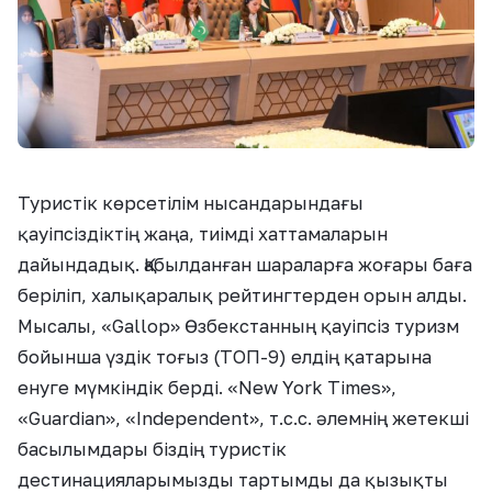
Туристік көрсетілім нысандарындағы
қауіпсіздіктің жаңа, тиімді хаттамаларын
дайындадық. Қабылданған шараларға жоғары баға
беріліп, халықаралық рейтингтерден орын алды.
Мысалы, «Gallop» Өзбекстанның қауіпсіз туризм
бойынша үздік тоғыз (ТОП-9) елдің қатарына
енуге мүмкіндік берді. «New York Times»,
«Guardian», «Independent», т.с.с. әлемнің жетекші
басылымдары біздің туристік
дестинацияларымызды тартымды да қызықты