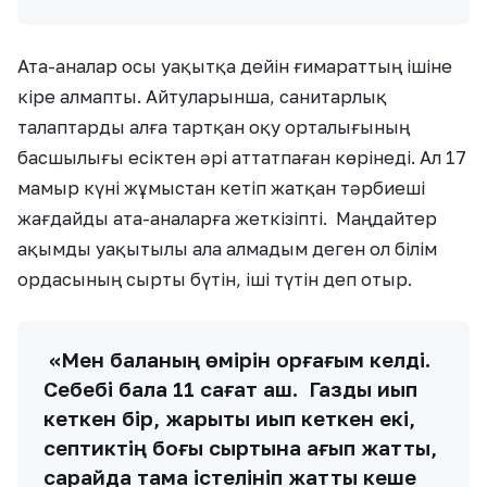
Ата-аналар осы уақытқа дейін ғимараттың ішіне
кіре алмапты. Айтуларынша, санитарлық
талаптарды алға тартқан оқу орталығының
басшылығы есіктен әрі аттатпаған көрінеді. Ал 17
мамыр күні жұмыстан кетіп жатқан тәрбиеші
жағдайды ата-аналарға жеткізіпті. Маңдайтер
ақымды уақытылы ала алмадым деген ол білім
ордасының сырты бүтін, іші түтін деп отыр.
«Мен баланың өмірін қорғағым келді.
Себебі бала 11 сағат аш. Газды қиып
кеткен бір, жарықты қиып кеткен екі,
септиктің боғы сыртына ағып жатты,
сарайда тамақ істелініп жатты кеше