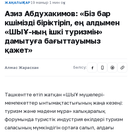
19 мамыр
·
1 мин оқу
ЖАҢАЛЫҚТАР
Азиз Абдухакимов: «Біз бар
күшімізді біріктіріп, ең алдымен
«ШЫҰ-ның ішкі туризмін»
дамытуға бағыттауымыз
қажет»
Алмас Жарасхан
Бөлісу:
@
Ташкентте өтіп жатқан «ШЫҰ мүшелері-
мемлекеттер ынтымақтастығының жаңа кезеңі:
туризм және мәдени мұра» халықаралық
форумында туристік индустрия өкілдері туризм
саласының мүмкіндігін ортаға салып, алдағы