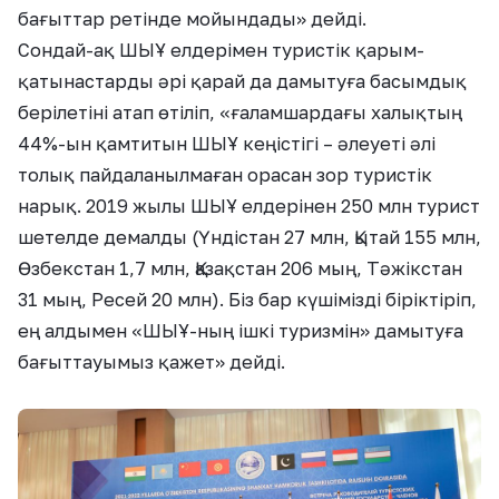
бағыттар ретінде мойындады» дейді.
Сондай-ақ ШЫҰ елдерімен туристік қарым-
қатынастарды әрі қарай да дамытуға басымдық
берілетіні атап өтіліп, «ғаламшардағы халықтың
44%-ын қамтитын ШЫҰ кеңістігі – әлеуеті әлі
толық пайдаланылмаған орасан зор туристік
нарық. 2019 жылы ШЫҰ елдерінен 250 млн турист
шетелде демалды (Үндістан 27 млн, Қытай 155 млн,
Өзбекстан 1,7 млн, Қазақстан 206 мың, Тәжікстан
31 мың, Ресей 20 млн). Біз бар күшімізді біріктіріп,
ең алдымен «ШЫҰ-ның ішкі туризмін» дамытуға
бағыттауымыз қажет» дейді.