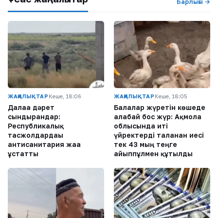
Барлығы →
ЖАҢАЛЫҚТАР
Кеше, 18:06
ЖАҢАЛЫҚТАР
Кеше, 18:05
Далаға дәрет
Балалар жүретін көшеде
сындырғандар:
алабай бос жүр: Ақмола
Республикалық
облысында иті
тасжолдардағы
үйректерді таланған иесі
антисанитария жаға
тек 43 мың теңге
ұстатты
айыппұлмен құтылды