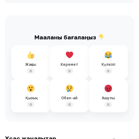
Мақаланы бағалаңыз
Жақсы
Керемет
Күлкілі
0
0
0
Қызық
Обал-ай
Ашулы
0
0
0
Ұқсас жаңалықтар