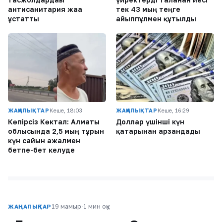
антисанитария жаға
тек 43 мың теңге
ұстатты
айыппұлмен құтылды
ЖАҢАЛЫҚТАР
Кеше, 18:03
ЖАҢАЛЫҚТАР
Кеше, 16:29
Көпірсіз Көктaл: Алматы
Доллар үшінші күн
облысында 2,5 мың тұрғын
қатарынан арзандады
күн сайын ажалмен
бетпе-бет келуде
19 мамыр
·
1 мин оқу
ЖАҢАЛЫҚТАР