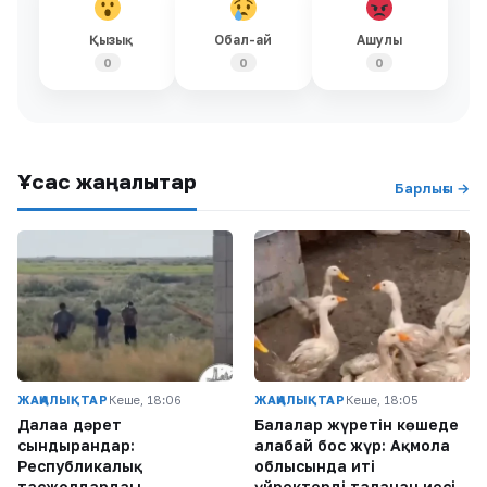
Қызық
Обал-ай
Ашулы
0
0
0
Ұқсас жаңалықтар
Барлығы →
ЖАҢАЛЫҚТАР
Кеше, 18:06
ЖАҢАЛЫҚТАР
Кеше, 18:05
Далаға дәрет
Балалар жүретін көшеде
сындырғандар:
алабай бос жүр: Ақмола
Республикалық
облысында иті
тасжолдардағы
үйректерді таланған иесі