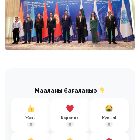
Мақаланы бағалаңыз
Жақсы
Керемет
Күлкілі
0
0
0