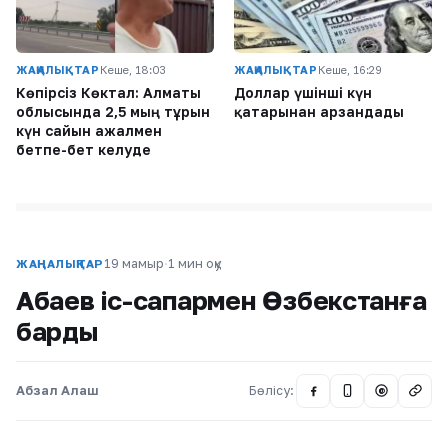
ЖАҢАЛЫҚТАР
Кеше, 18:03
ЖАҢАЛЫҚТАР
Кеше, 16:29
Көпірсіз Көктaл: Алматы
Доллар үшінші күн
облысында 2,5 мың тұрғын
қатарынан арзандады
күн сайын ажалмен
бетпе-бет келуде
19 мамыр
·
1 мин оқу
ЖАҢАЛЫҚТАР
Абаев іс-сапармен Өзбекстанға
барды
Абзал Алаш
Бөлісу:
@