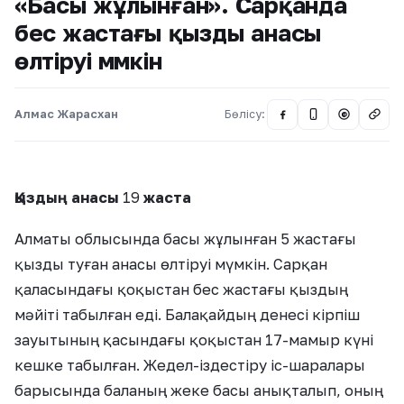
«Басы жұлынған». Сарқанда
бес жастағы қызды анасы
өлтіруі мүмкін
Алмас Жарасхан
Бөлісу:
@
Қыздың анасы
19
жаста
Алматы облысында басы жұлынған 5 жастағы
қызды туған анасы өлтіруі мүмкін. Сарқан
қаласындағы қоқыстан бес жастағы қыздың
мәйіті табылған еді. Балақайдың денесі кірпіш
зауытының қасындағы қоқыстан 17-мамыр күні
кешке табылған. Жедел-іздестіру іс-шаралары
барысында баланың жеке басы анықталып, оның