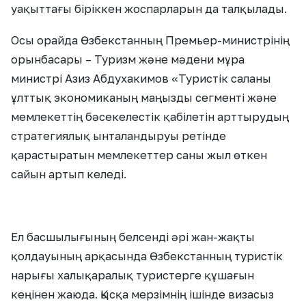
уақыттағы біріккен жоспарларын да талқылады.
Осы орайда Өзбекстанның Премьер-министрінің
орынбасары – Туризм және мәдени мұра
министрі Азиз Абдухакимов «Туристік саланы
ұлттық экономиканың маңызды сегменті және
мемлекеттің бәсекелестік қабілетін арттырудың
стратегиялық ынталандыруы ретінде
қарастыратын мемлекеттер саны жыл өткен
сайын артып келеді.
Ел басшылығының белсенді әрі жан-жақты
қолдауының арқасында Өзбекстанның туристік
нарығы халықаралық туристерге құшағын
кеңінен жаюда. Қысқа мерзімнің ішінде визасыз