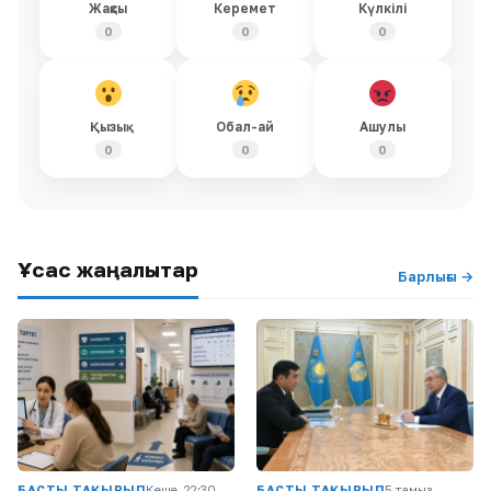
Жақсы
Керемет
Күлкілі
0
0
0
Қызық
Обал-ай
Ашулы
0
0
0
Ұқсас жаңалықтар
Барлығы →
БАСТЫ ТАҚЫРЫП
Кеше, 22:30
БАСТЫ ТАҚЫРЫП
5 тамыз