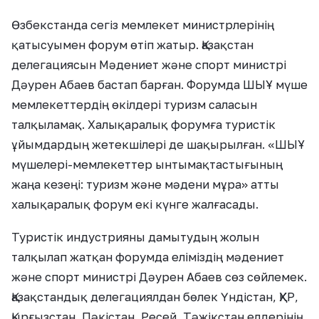
Өзбекстанда сегіз мемлекет министрлерінің
қатысуымен форум өтіп жатыр. Қазақстан
делегациясын Мәдениет және спорт министрі
Дәурен Абаев бастап барған. Форумда ШЫҰ мүше
мемлекеттердің өкілдері туризм саласын
талқыламақ. Халықаралық форумға туристік
ұйымдардың жетекшілері де шақырылған. «ШЫҰ
мүшелері-мемлекеттер ынтымақтастығының
жаңа кезеңі: туризм және мәдени мұра» атты
халықаралық форум екі күнге жалғасады.
Туристік индустрияны дамытудың жолын
талқылап жатқан форумда еліміздің мәдениет
және спорт министрі Дәурен Абаев сөз сөйлемек.
Қазақстандық делегациялдан бөлек Үндістан, ҚХР,
Қырғызстан, Пәкістан, Ресей, Тәжікстан елдерінің