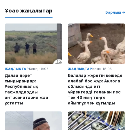
Ұқсас жаңалықтар
Барлығы →
ЖАҢАЛЫҚТАР
Кеше, 18:06
ЖАҢАЛЫҚТАР
Кеше, 18:05
Далаға дәрет
Балалар жүретін көшеде
сындырғандар:
алабай бос жүр: Ақмола
Республикалық
облысында иті
тасжолдардағы
үйректерді таланған иесі
антисанитария жаға
тек 43 мың теңге
ұстатты
айыппұлмен құтылды