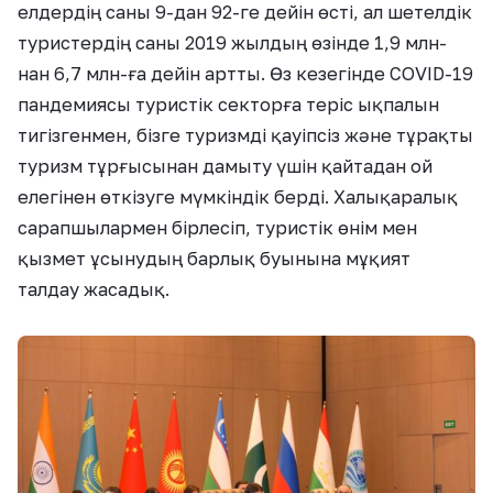
елдердің саны 9-дан 92-ге дейін өсті, ал шетелдік
туристердің саны 2019 жылдың өзінде 1,9 млн-
нан 6,7 млн-ға дейін артты. Өз кезегінде СOVID-19
пандемиясы туристік секторға теріс ықпалын
тигізгенмен, бізге туризмді қауіпсіз және тұрақты
туризм тұрғысынан дамыту үшін қайтадан ой
елегінен өткізуге мүмкіндік берді. Халықаралық
сарапшылармен бірлесіп, туристік өнім мен
қызмет ұсынудың барлық буынына мұқият
талдау жасадық.