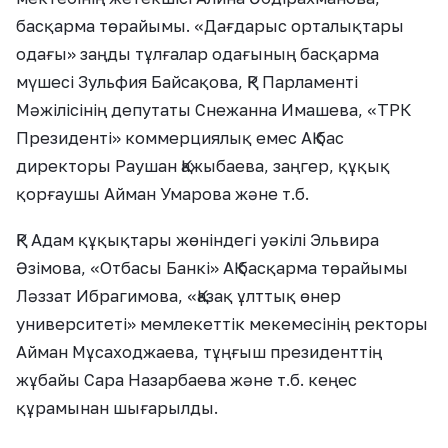
басқарма төрайымы. «Дағдарыс орталықтары
одағы» заңды тұлғалар одағының басқарма
мүшесі Зульфия Байсақова, ҚР Парламенті
Мәжілісінің депутаты Снежанна Имашева, «ТРК
Президенті» коммерциялық емес АҚ бас
директоры Раушан Қажыбаева, заңгер, құқық
қорғаушы Айман Умарова және т.б.
ҚР Адам құқықтары жөніндегі уәкілі Эльвира
Әзімова, «Отбасы Банкі» АҚ басқарма төрайымы
Ләззат Ибрагимова, «Қазақ ұлттық өнер
университеті» мемлекеттік мекемесінің ректоры
Айман Мұсаходжаева, тұңғыш президенттің
жұбайы Сара Назарбаева және т.б. кеңес
құрамынан шығарылды.