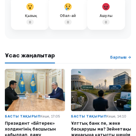
Қызық
Обал-ай
Ашулы
0
0
0
Ұқсас жаңалықтар
Барлығы →
БАСТЫ ТАҚЫРЫП
Кеше, 17:05
БАСТЫ ТАҚЫРЫП
Кеше, 14:10
Президент «Бәйтерек»
Ұлттық банк пе, жеке
холдингінің басшысын
басқарушы ма? Зейнетақы
қабылдап, даму
жинағына қатысты шешім