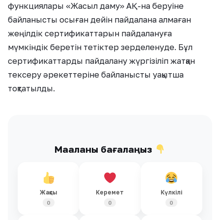
функциялары «Жасыл даму» АҚ-на беруіне
байланысты осыған дейін пайдалана алмаған
жеңілдік сертификаттарын пайдалануға
мүмкіндік беретін тетіктер зерделенуде. Бұл
сертификаттарды пайдалану жүргізіліп жатқан
тексеру әрекеттеріне байланысты уақытша
тоқтатылды.
Мақаланы бағалаңыз
Жақсы
Керемет
Күлкілі
0
0
0