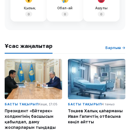
Қызық
Обал-ай
Ашулы
0
0
0
Ұқсас жаңалықтар
Барлығы →
БАСТЫ ТАҚЫРЫП
Кеше, 17:05
БАСТЫ ТАҚЫРЫП
4 тамыз
Президент «Бәйтерек»
Тоқаев Халық қаһарманы
холдингінің басшысын
Иван Гапичтің отбасына
қабылдап, даму
көңіл айтты
жоспарларын тыңдады