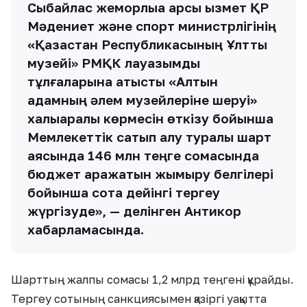
Cыбайлас жемқорлыққа қарсы қызмет ҚР
Мәдениет және спорт министрлігінің
«Қазақстан Республикасының Ұлттық
музейі» РМҚК лауазымды
тұлғаларына қатысты «Алтын
адамның әлем музейлеріне шеруі»
халықаралық көрмесін өткізу бойынша
Мемлекеттік сатып алу туралы шарт
аясында 146 млн теңге сомасында
бюджет қаражатын жымқыру белгілері
бойынша сотқа дейінгі тергеу
жүргізуде», — делінген Антикор
хабарламасында.
Шарттың жалпы сомасы 1,2 млрд теңгені құрайды.
Тергеу сотының санкциясымен қазіргі уақытта