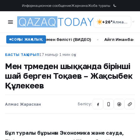
Информационное сообщение
Жарнама
Жоба туралы
+26°
Алматы
 жаңалығымен бөлісті (ВИДЕО)
•
Айгүл Иманбаева бір әкед
СОҢҒЫ ЖАҢАЛЫҚ
17 мамыр
·
1 мин оқу
БАСТЫ ТАҚЫРЫП
Мен түрмеден шыққанда бірінші
шай берген Тоқаев – Жақсыбек
Құлекеев
Алмас Жарасхан
Бөлісу:
@
Бұл туралы бұрынғы Экономика және сауда,