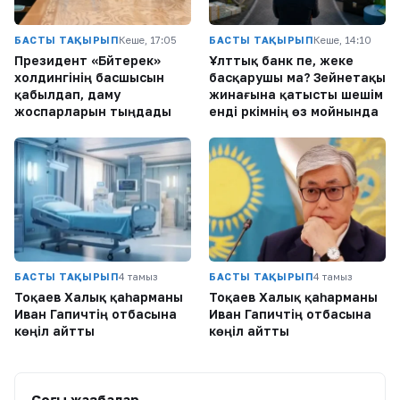
БАСТЫ ТАҚЫРЫП
Кеше, 17:05
БАСТЫ ТАҚЫРЫП
Кеше, 14:10
Президент «Бәйтерек»
Ұлттық банк пе, жеке
холдингінің басшысын
басқарушы ма? Зейнетақы
қабылдап, даму
жинағына қатысты шешім
жоспарларын тыңдады
енді әркімнің өз мойнында
БАСТЫ ТАҚЫРЫП
4 тамыз
БАСТЫ ТАҚЫРЫП
4 тамыз
Тоқаев Халық қаһарманы
Тоқаев Халық қаһарманы
Иван Гапичтің отбасына
Иван Гапичтің отбасына
көңіл айтты
көңіл айтты
Соңғы жазбалар