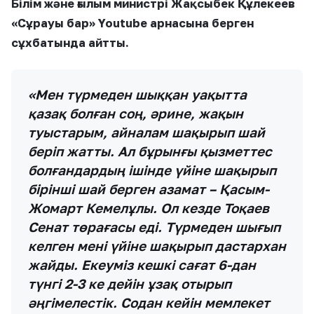
Білім және ғылым министрі Жақсыбек Құлекеев
«Сұрауы бар» Youtube арнасына берген
сұхбатында айтты.
«Мен түрмеден шыққан уақытта
қазақ болған соң, әрине, жақын
туыстарым, айналам шақырып шай
беріп жатты. Ал бұрынғы қызметтес
болғандардың ішінде үйіне шақырып
бірінші шай берген азамат – Қасым-
Жомарт Кемелұлы. Ол кезде Тоқаев
Сенат төрағасы еді. Түрмеден шығып
келген мені үйіне шақырып дастархан
жайды. Екеуміз кешкі сағат 6-дан
түнгі 2-3 ке дейін ұзақ отырып
әңгімелестік. Содан кейін мемлекет