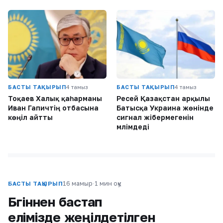
БАСТЫ ТАҚЫРЫП
4 тамыз
БАСТЫ ТАҚЫРЫП
4 тамыз
Тоқаев Халық қаһарманы
Ресей Қазақстан арқылы
Иван Гапичтің отбасына
Батысқа Украина жөнінде
көңіл айтты
сигнал жібермегенін
мәлімдеді
16 мамыр
·
1 мин оқу
БАСТЫ ТАҚЫРЫП
Бүгіннен бастап
елімізде жеңілдетілген