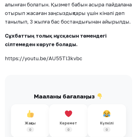
алынған болатын. Қызмет бабын асыра пайдалана
отырып жасаған заңсыздықтары үшін кінәлі деп
танылып, 3 жылға бас бостандығынан айырылды.
Сұхбаттың толық нұсқасын төмендегі
сілтемеден көруге болады.
https://youtu.be/AU55Tl3kvbc
Мақаланы бағалаңыз
Жақсы
Керемет
Күлкілі
0
0
0