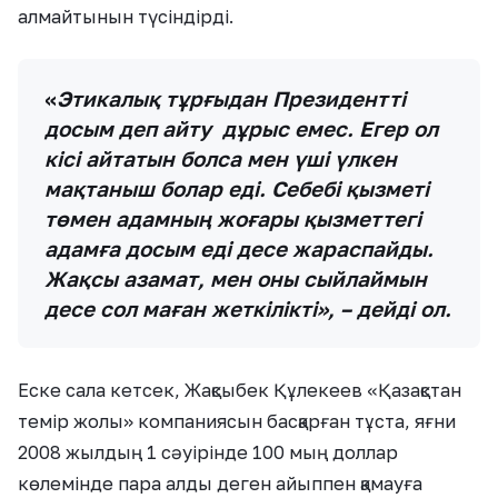
алмайтынын түсіндірді.
«
Этикалық тұрғыдан Президентті
досым деп айту дұрыс емес. Егер ол
кісі айтатын болса мен үші үлкен
мақтаныш болар еді. Себебі қызметі
төмен адамның жоғары қызметтегі
адамға досым еді десе жараспайды.
Жақсы азамат, мен оны сыйлаймын
десе сол маған жеткілікті», – дейді ол.
Еске сала кетсек, Жақсыбек Құлекеев «Қазақстан
темір жолы» компаниясын басқарған тұста, яғни
2008 жылдың 1 сәуірінде 100 мың доллар
көлемінде пара алды деген айыппен қамауға