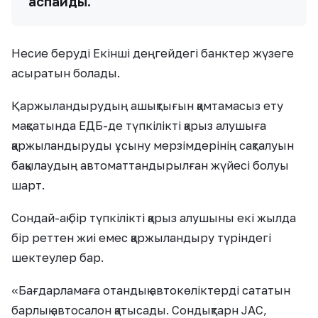
аспайды.
Несие беруді Екінші деңгейдегі банктер жүзеге
асыратын болады.
Қаржыландырудың ашықтығын қамтамасыз ету
мақсатында ЕДБ-де түпкілікті қарыз алушыға
қаржыландыруды ұсыну мерзімдерінің сақталуын
бақылаудың автоматтандырылған жүйесі болуы
шарт.
Сондай-ақ бір түпкілікті қарыз алушыны екі жылда
бір реттен жиі емес қаржыландыру түріндегі
шектеулер бар.
«Бағдарламаға отандық автокөліктерді сататын
барлық автосалон қатысады. Сондықтарн JAC,