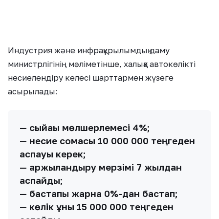
Индустрия және инфрақұрылымдық даму
министрлігінің мәліметінше, халыққа автокөлікті
несиелендіру келесі шарттармен жүзеге
асырылады:
— сыйақы мөлшерлемесі 4%;
— несие сомасы 10 000 000 теңгеден
аспауы керек;
— қаржыландыру мерзімі 7 жылдан
аспайды;
— бастапқы жарна 0%-дан бастап;
— көлік құны 15 000 000 теңгеден