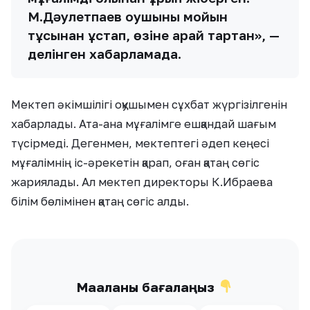
М.Дәулетпаев оқушыны мойын
тұсынан ұстап, өзіне қарай тартқан», —
делінген хабарламада.
Мектеп әкімшілігі оқушымен сұхбат жүргізілгенін
хабарлады. Ата-ана мұғалімге ешқандай шағым
түсірмеді. Дегенмен, мектептегі әдеп кеңесі
мұғалімнің іс-әрекетін қарап, оған қатаң сөгіс
жариялады. Ал мектеп директоры К.Ибраева
білім бөлімінен қатаң сөгіс алды.
Мақаланы бағалаңыз