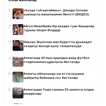
1
«Күзде той жасаймыз»: Динара Сәтжан
қуанышты жаңалығымен бөлісті (ВИДЕО)
2
Айгүл Иманбаева бір әкеден туған бауырлар
туралы пікірін білдірді
3
Мақпал Жүнісова мен Бүркіттің дүкендегі
кездесуі желіде қызу талқылануда
4
Алматыда 45 мың орындық жаңа футбол
стадионының құрылысы басталды
5
Алматы облысында үш иттің оқушыға
шабуылы бойынша сот басталды
6
Алматыдан Үндістанның 35 азаматы елден
шығарылды
7
Мөлдір Әуелбекованың экс-күйеуінің жұрт