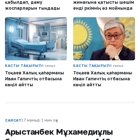
қабылдап, даму
жинағына қатысты шешім
жоспарларын тыңдады
енді әркімнің өз мойнында
БАСТЫ ТАҚЫРЫП
4 тамыз
БАСТЫ ТАҚЫРЫП
4 тамыз
Тоқаев Халық қаһарманы
Тоқаев Халық қаһарманы
Иван Гапичтің отбасына
Иван Гапичтің отбасына
көңіл айтты
көңіл айтты
17 мамыр
·
1 мин оқу
САЯСАТ
Арыстанбек Мұхамедиұлы