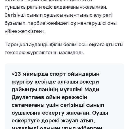
тұншықтыратын әдіс қолданғаны» жазылған.
Сегізінші сынып оқушысының «тыныс алу реті
бұзылып, тәрбие жөніндегі оқу меңгерушісі оны
үйіне жеткізген».
Тереңкөл аудандық білім бөлімі осы оқиғаға қатысты
тексеріс жүргізілгенін мәлімдеді.
«13 мамырда спорт ойындарын
жүргізу кезінде алғашқы әскери
дайындық пәнінің мұғалімі Мәди
Дәулетпаев ойын ережесін
сақтамағаны үшін сегізінші сынып
оқушысына ескерту жасаған. Оқушы
ескертуге дөрекі жауап қатып,
мұғалімді қолынан ұрып жіберген.