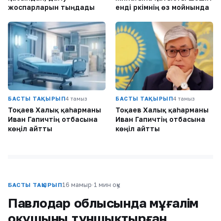
жоспарларын тыңдады
енді әркімнің өз мойнында
БАСТЫ ТАҚЫРЫП
4 тамыз
БАСТЫ ТАҚЫРЫП
4 тамыз
Тоқаев Халық қаһарманы
Тоқаев Халық қаһарманы
Иван Гапичтің отбасына
Иван Гапичтің отбасына
көңіл айтты
көңіл айтты
16 мамыр
·
1 мин оқу
БАСТЫ ТАҚЫРЫП
Павлодар облысында мұғалім
оқушыны тұншықтырған