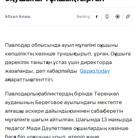
Абзал Алаш
Бөлісу:
@
Павлодар облысында ауыл мұғалімі оқушыны
көпшіліктің көзінше тұншықтырып, ұрған. Оқушыға
дөрекілік танытқан ұстаз үшін директорда
жазаланды, деп хабарлайды
Qazaq.today
ақпараттық агенттігі.
Павлодарлық пабликтердің бірінде Тереңкөл
ауданының Береговое ауылындағы мектепте
алғашқы әскери дайындық пәнінен сабақ беретін
мұғалімге шағым айтылған. Шағымда 13 мамырда
педагог Мәди Дәулетпаев оқушылардың көзінше
басқа бір «оқушыны ұрып, итеріп және