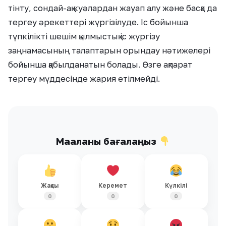
тінту, сондай-ақ куәлардан жауап алу және басқа да
тергеу әрекеттері жүргізілуде. Іс бойынша
түпкілікті шешім қылмыстық іс жүргізу
заңнамасының талаптарын орындау нәтижелері
бойынша қабылданатын болады. Өзге ақпарат
тергеу мүддесінде жария етілмейді.
Мақаланы бағалаңыз
Жақсы
Керемет
Күлкілі
0
0
0