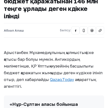
бюджет қаражатынан 146 млн
теңге ұрлады деген күдікке
ілінді
Абзал Алаш
Бөлісу:
@
Арыстанбек Мұхамедиұлының қылмыстық іске
қатысы бар болуы мүмкін. Антикордың
мәліметінше, ҚР Ұлттық музейінің басшылығы
бюджет қаражатын жымқырды деген күдікке ілініп
отыр, деп хабарлайды
Qazaq.Today
ақпараттық
агенттігі.
«Нұр-Cұлтан қаласы бойынша