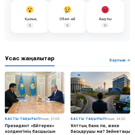
Қызық
Обал-ай
Ашулы
0
0
0
Ұқсас жаңалықтар
Барлығы →
БАСТЫ ТАҚЫРЫП
Кеше, 17:05
БАСТЫ ТАҚЫРЫП
Кеше, 14:10
Президент «Бәйтерек»
Ұлттық банк пе, жеке
холдингінің басшысын
басқарушы ма? Зейнетақы