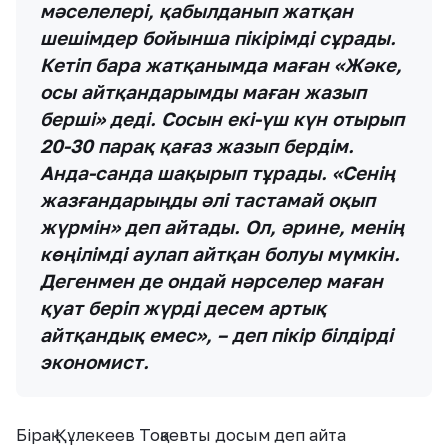
мәселелері, қабылданып жатқан
шешімдер бойынша пікірімді сұрады.
Кетіп бара жатқанымда маған «Жәке,
осы айтқандарымды маған жазып
берші» деді. Сосын екі-үш күн отырып
20-30 парақ қағаз жазып бердім.
Анда-санда шақырып тұрады. «Сенің
жазғандарыңды әлі тастамай оқып
жүрмін» деп айтады. Ол, әрине, менің
көңілімді аулап айтқан болуы мүмкін.
Дегенмен де ондай нәрселер маған
қуат беріп жүрді десем артық
айтқандық емес», – деп пікір білдірді
экономист.
Бірақ Құлекеев Тоқаевты досым деп айта