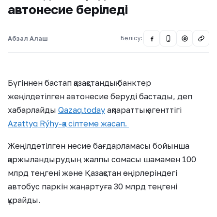
автонесие беріледі
Абзал Алаш
Бөлісу:
@
Бүгіннен бастап қазақстандық банктер
жеңілдетілген автонесие беруді бастады, деп
хабарлайды
Qazaq.today
ақпараттық агенттігі
Azattyq Rýhy-қа сілтеме жасап.
Жеңілдетілген несие бағдарламасы бойынша
қаржыландырудың жалпы сомасы шамамен 100
млрд теңгені және Қазақстан өңірлеріндегі
автобус паркін жаңартуға 30 млрд теңгені
құрайды.