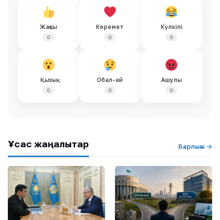
Жақсы
Керемет
Күлкілі
0
0
0
Қызық
Обал-ай
Ашулы
0
0
0
Ұқсас жаңалықтар
Барлығы →