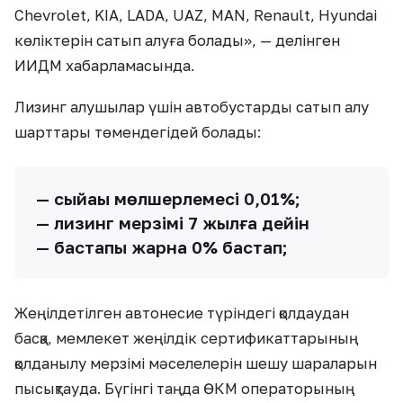
Chevrolet, KIA, LADA, UAZ, MAN, Renault, Hyundai
көліктерін сатып алуға болады», — делінген
ИИДМ хабарламасында.
Лизинг алушылар үшін автобустарды сатып алу
шарттары төмендегідей болады:
— сыйақы мөлшерлемесі 0,01%;
— лизинг мерзімі 7 жылға дейін
— бастапқы жарна 0% бастап;
Жеңілдетілген автонесие түріндегі қолдаудан
басқа, мемлекет жеңілдік сертификаттарының
қолданылу мерзімі мәселелерін шешу шараларын
пысықтауда. Бүгінгі таңда ӨКМ операторының