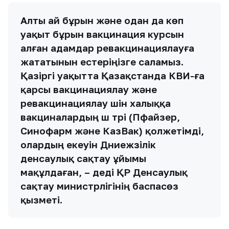
Алты ай бұрын және одан да көп
уақыт бұрын вакцинация курсын
алған адамдар ревакцинациялауға
жататынын естеріңізге саламыз.
Қазіргі уақытта Қазақстанда КВИ-ға
қарсы вакцинациялау және
ревакцинациялау үшін халыққа
вакциналардың үш түрі (Пфайзер,
Синофарм және КазВак) қолжетімді,
олардың екеуін Дүниежүзілік
денсаулық сақтау ұйымы
мақұлдаған, – деді ҚР Денсаулық
сақтау министрлігінің баспасөз
қызметі.