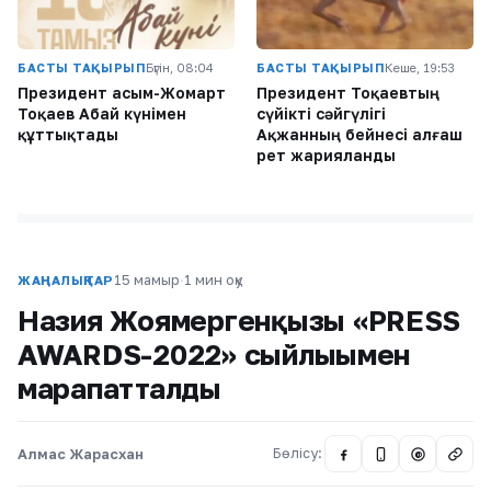
БАСТЫ ТАҚЫРЫП
Бүгін, 08:04
БАСТЫ ТАҚЫРЫП
Кеше, 19:53
Президент Қасым-Жомарт
Президент Тоқаевтың
Тоқаев Абай күнімен
сүйікті сәйгүлігі
құттықтады
Ақжанның бейнесі алғаш
рет жарияланды
15 мамыр
·
1 мин оқу
ЖАҢАЛЫҚТАР
Назия Жоямергенқызы «PRESS
AWARDS-2022» сыйлығымен
марапатталды
Алмас Жарасхан
Бөлісу:
@