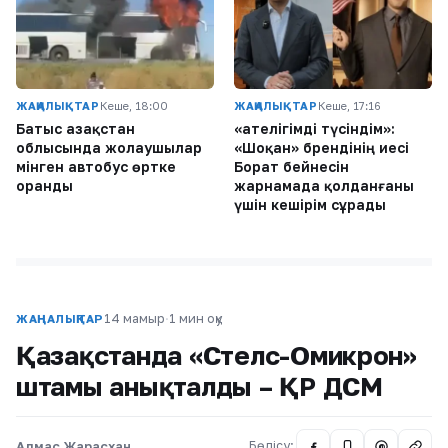
ЖАҢАЛЫҚТАР
Кеше, 18:00
ЖАҢАЛЫҚТАР
Кеше, 17:16
Батыс Қазақстан
«Қателігімді түсіндім»:
облысында жолаушылар
«Шоқан» брендінің иесі
мінген автобус өртке
Борат бейнесін
оранды
жарнамада қолданғаны
үшін кешірім сұрады
14 мамыр
·
1 мин оқу
ЖАҢАЛЫҚТАР
Қазақстанда «Стелс-Омикрон»
штамы анықталды – ҚР ДСМ
Алмас Жарасхан
Бөлісу:
@