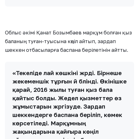
Облыс әкімі Қанат Бозымбаев марқұм болған қыз
баланың туған-туысына көңіл айтып, зардап
шеккен отбасыларға баспана берілетінін айтты.
«Текеліде лай көшкіні жүрді. Бірнеше
жекеменшік тұрғын үй бүлінді. Өкінішке
қарай, 2016 жылы туған қыз бала
қайтыс болды. Жедел қызметтер өз
жұмыстарын жүргізуде. Зардап
шеккендерге баспана беріліп, көмек
көрсетіледі. Марқұмның
жақындарына қайғыра көңіл