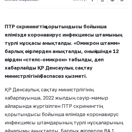
ПТР скринингтің қорытындысы бойынша
елімізде коронавирус инфекциясы штамының
түрлі нұсқасы анықталды. «Омикрон штамм»
барлық өңірлерден анықталды, оның ішінде 12
өңірден «стелс-омикрон» табылды, деп
хабарлайды ҚР Денсаулық сақтау
министрлігінің баспасөз қызметі.
ҚР Денсаулық сақтау министрлігінің
хабарлауынша, 2022 жылдың сәуір-мамыр
айларында жүргізілген ПТР скринингтің
қорытындысы бойынша елімізде коронавирус
инфекциясы штамдарының түрлі нұсқаларының
айналымы анықталды. Барлық өңірлерде BA.1