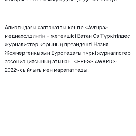
Алматыдағы салтанатты кеште «Avrupa»
медиахолдингінің жетекшісі Ватан Өз Түркітілдес
журналистер қорының президенті Назия
Жоямергенқызын Еуропадағы түркі журналистер
ассоциациясының атынан «PRESS AWARDS-
2022» сыйлығымен марапаттады.