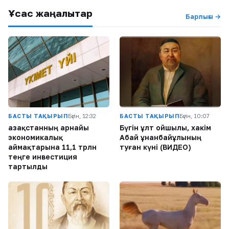
Ұқсас жаңалықтар
Барлығы →
БАСТЫ ТАҚЫРЫП
Бүгін, 12:32
БАСТЫ ТАҚЫРЫП
Бүгін, 10:07
Қазақстанның арнайы
Бүгін ұлт ойшылы, хакім
экономикалық
Абай Құнанбайұлының
аймақтарына 11,1 трлн
туған күні (ВИДЕО)
теңге инвестиция
тартылды