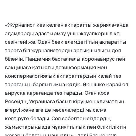
«Журналист кез келген ақпаратты жариялағанда
адамдарды адастырмау үшін жауапкершілікті
сезінгені жөн. Одан бөлек әлемдегі тың ақпаратты
тарата біл журналистердің артықшылығы деп
білемін. Пандемия басталғалы коронавирус пен
вакцинаға қатысты дезинформация мен
конспериалогиялық ақпараттардың қалай тез
тарағанын барлығымыз көрдік. Өкінішке қарай ол
вирусқа қарағанда тез тарады. Оған қоса
Ресейдің Украинаға басып кіруі мен климаттың
өзгеруі және өзге де мәселелерді мысалға
келтіруге болады. Сол себептен сіздердің
жұмыстарыңызда мұқияттылық пен біліктіліктің
жоғары болғаны маңызды»,-деді Бас консул.