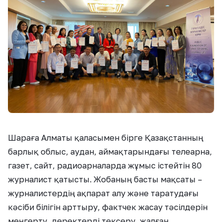
Шараға Алматы қаласымен бірге Қазақстанның
барлық облыс, аудан, аймақтарындағы телеарна,
газет, сайт, радиоарналарда жұмыс істейтін 80
журналист қатысты. Жобаның басты мақсаты –
журналистердің ақпарат алу және таратудағы
кәсіби білігін арттыру, фактчек жасау тәсілдерін
меңгерту, деректерді тексеру, жалған