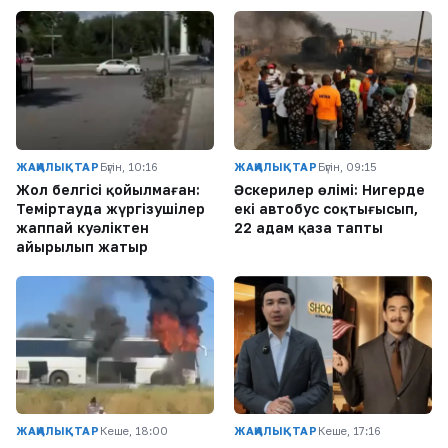
ЖАҢАЛЫҚТАР
Бүгін, 10:16
ЖАҢАЛЫҚТАР
Бүгін, 09:15
Жол белгісі қойылмаған:
Әскерилер өлімі: Нигерде
Теміртауда жүргізушілер
екі автобус соқтығысып,
жаппай куәліктен
22 адам қаза тапты
айырылып жатыр
ЖАҢАЛЫҚТАР
Кеше, 18:00
ЖАҢАЛЫҚТАР
Кеше, 17:16