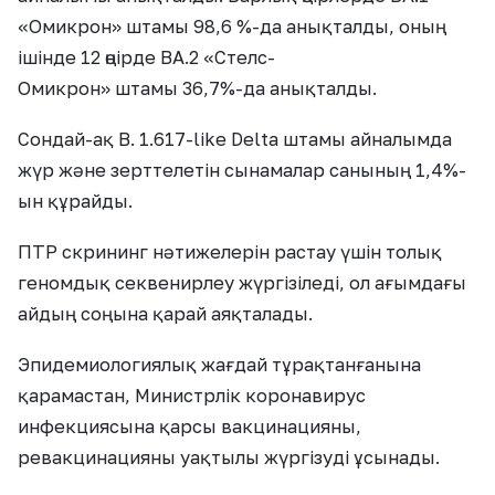
«Омикрон» штамы 98,6 %-да анықталды, оның
ішінде 12 өңірде BA.2 «Стелс-
Омикрон» штамы 36,7%-да анықталды.
Сондай-ақ B. 1.617-like Delta штамы айналымда
жүр және зерттелетін сынамалар санының 1,4%-
ын құрайды.
ПТР скрининг нәтижелерін растау үшін толық
геномдық секвенирлеу жүргізіледі, ол ағымдағы
айдың соңына қарай аяқталады.
Эпидемиологиялық жағдай тұрақтанғанына
қарамастан, Министрлік коронавирус
инфекциясына қарсы вакцинацияны,
ревакцинацияны уақтылы жүргізуді ұсынады.