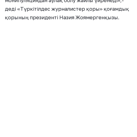
монипуляциядан аулақ болу жайлы үйренеді»,-
деді «Түркітілдес журналистер қоры» қоғамдық
қорының президенті Назия Жоямергенқызы.