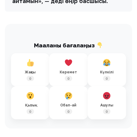
айтамын», — деді өңір басшысы.
Мақаланы бағалаңыз
Жақсы
Керемет
Күлкілі
0
0
0
Қызық
Обал-ай
Ашулы
0
0
0