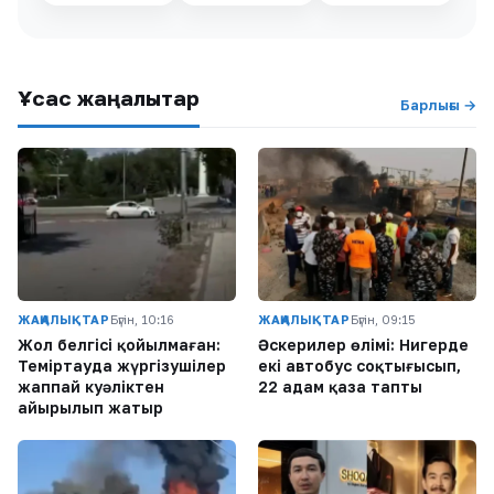
Ұқсас жаңалықтар
Барлығы →
ЖАҢАЛЫҚТАР
Бүгін, 10:16
ЖАҢАЛЫҚТАР
Бүгін, 09:15
Жол белгісі қойылмаған:
Әскерилер өлімі: Нигерде
Теміртауда жүргізушілер
екі автобус соқтығысып,
жаппай куәліктен
22 адам қаза тапты
айырылып жатыр