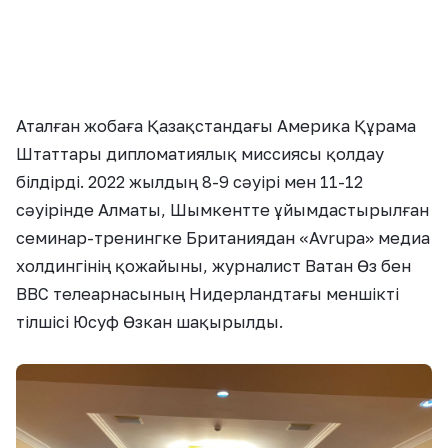
Аталған жобаға Қазақстандағы Америка Құрама
Штаттары дипломатиялық миссиясы қолдау
білдірді. 2022 жылдың 8-9 сәуірі мен 11-12
сәуірінде Алматы, Шымкентте ұйымдастырылған
семинар-тренингке Британиядан «Avrupa» медиа
холдингінің қожайыны, журналист Ватан Өз бен
ВВС телеарнасының Нидерландтағы меншікті
тілшісі Юсуф Өзкан шақырылды.