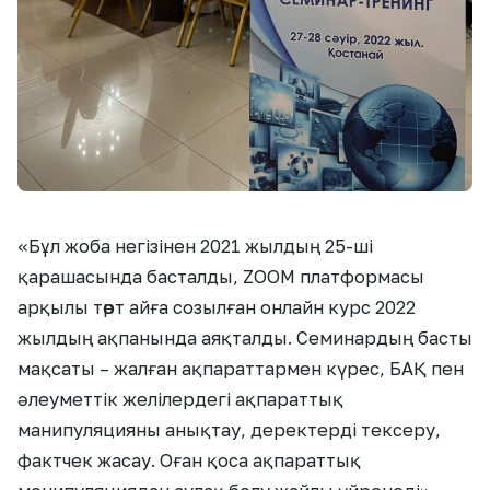
«Бұл жоба негізінен 2021 жылдың 25-ші
қарашасында басталды, ZOOM платформасы
арқылы төрт айға созылған онлайн курс 2022
жылдың ақпанында аяқталды. Семинардың басты
мақсаты – жалған ақпараттармен күрес, БАҚ пен
әлеуметтік желілердегі ақпараттық
манипуляцияны анықтау, деректерді тексеру,
фактчек жасау. Оған қоса ақпараттық