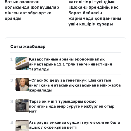
Батыс Қазақстан
«Қателігімді түсіндім»:
облысында жолаушылар
«Шоқан» брендінің иесі
мінген автобус өртке
Борат бейнесін
оранды
жарнамада қолданғаны
үшін кешірім сұрады
Соңғы жазбалар
1
Қазақстанның арнайы экономикалық
аймақтарына 11,1 трлн теңге инвестиция
тартылды
2
«Спасибо деду за генетику»: Шавкаттың
әйелі қайын атасының қазасынан кейін жазба
жариялады
3
Тараз әкімдігі тұрғындарды қоқыс
полигонында өмір сүруге мәжбүрлеп отыр
ма?
4
Атырауда емханаға сүндеттеуге әкелген бала
ашық люкке құлап кетті