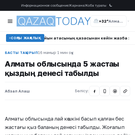
Информационное сообщение
Жарнама
Жоба туралы
+32°
Алматы
әйелі қайын атасының қазасынан кейін жазба жариялады
•
СОҢҒЫ ЖАҢАЛЫҚ
16 мамыр
·
1 мин оқу
БАСТЫ ТАҚЫРЫП
Алматы облысында 5 жастағы
қыздың денесі табылды
Абзал Алаш
Бөлісу:
@
Алматы облысында лай көшкіні басып қалған бес
жастағы қыз баланың денесі табылды. Жоғалып