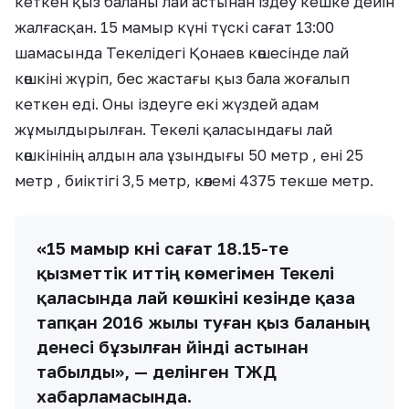
кеткен қыз баланы лай астынан іздеу кешке дейін
жалғасқан. 15 мамыр күні түскі сағат 13:00
шамасында Текелідегі Қонаев көшесінде лай
көшкіні жүріп, бес жастағы қыз бала жоғалып
кеткен еді. Оны іздеуге екі жүздей адам
жұмылдырылған. Текелі қаласындағы лай
көшкінінің алдын ала ұзындығы 50 метр , ені 25
метр , биіктігі 3,5 метр, көлемі 4375 текше метр.
«15 мамыр күні сағат 18.15-те
қызметтік иттің көмегімен Текелі
қаласында лай көшкіні кезінде қаза
тапқан 2016 жылы туған қыз баланың
денесі бұзылған үйінді астынан
табылды», — делінген ТЖД
хабарламасында.