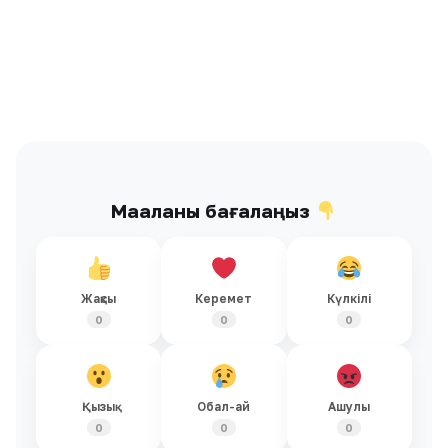
Мақаланы бағалаңыз
Жақсы
Керемет
Күлкілі
0
0
0
Қызық
Обал-ай
Ашулы
0
0
0