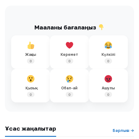
Мақаланы бағалаңыз
Жақсы
Керемет
Күлкілі
0
0
0
Қызық
Обал-ай
Ашулы
0
0
0
Ұқсас жаңалықтар
Барлығы →