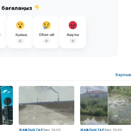
ы бағалаңыз
і
Қызық
Обал-ай
Ашулы
0
0
0
Барлығ
ЖАҢАЛЫҚТАР
Бүгін, 16:00
ЖАҢАЛЫҚТАР
Бүгін, 15:00