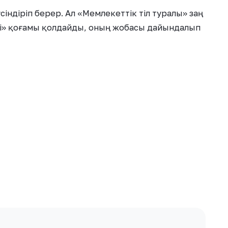
үсіндіріп берер. Ал «Мемлекеттік тіл туралы» заң
ілі» қоғамы қолдайды, оның жобасы дайындалып