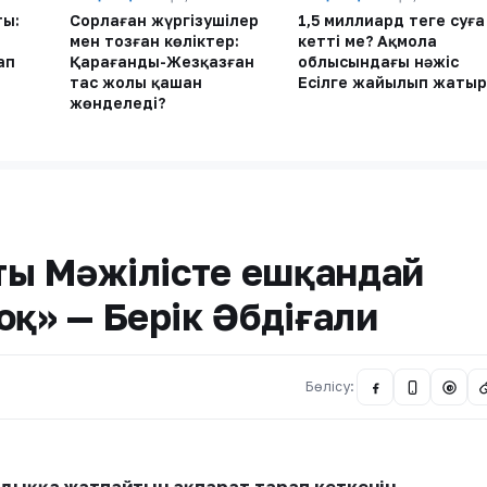
ты:
Сорлаған жүргізушілер
1,5 миллиард теңге суға
мен тозған көліктер:
кетті ме? Ақмола
ап
Қарағанды-Жезқазған
облысындағы нәжіс
тас жолы қашан
Есілге жайылып жатыр
жөнделеді?
сты Мәжілісте ешқандай
оқ» — Берік Әбдіғали
Бөлісу:
@