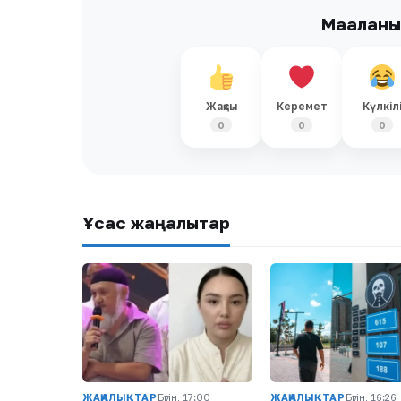
Мақалан
Жақсы
Керемет
Күлкіл
0
0
0
Ұқсас жаңалықтар
ЖАҢАЛЫҚТАР
Бүгін, 17:00
ЖАҢАЛЫҚТАР
Бүгін, 16:26