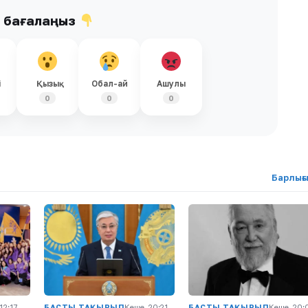
ы бағалаңыз
і
Қызық
Обал-ай
Ашулы
0
0
0
Барлығ
 12:17
БАСТЫ ТАҚЫРЫП
Кеше, 20:21
БАСТЫ ТАҚЫРЫП
Кеше, 20: