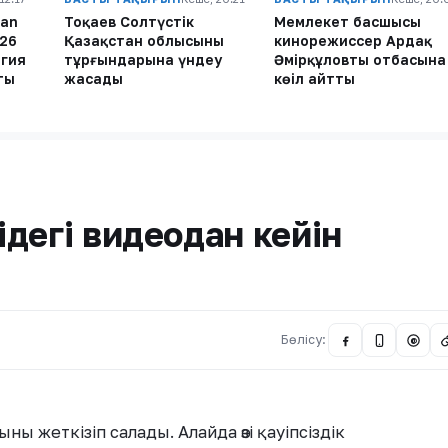
ian
Тоқаев Солтүстік
Мемлекет басшысы
026
Қазақстан облысының
кинорежиссер Ардақ
огия
тұрғындарына үндеу
Әмірқұловтың отбасына
ты
жасады
көңіл айтты
дегі видеодан кейін
Бөлісу:
@
ы жеткізіп салады. Алайда өзі қауіпсіздік