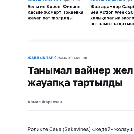
Бельгия Королі Филипп
Жаңа адамдар Casp
Қасым-Жомарт Тоқаевқа
Sea Action Week 2
жауап хат жолдады
халықаралық экол
апталығына қатыс
4 мамыр
·
1 мин оқу
ЖАҢАЛЫҚТАР
Танымал вайнер желі
жауапқа тартылды
Алмас Жарасхан
Роликте Сека (Sekavines) «кедей» жолаушын