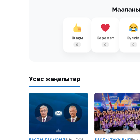
Мақалан
Жақсы
Керемет
Күлкіл
0
0
0
Ұқсас жаңалықтар
БАСТЫ ТАҚЫРЫП
Бүгін, 17:06
БАСТЫ ТАҚЫРЫП
Бүгін,