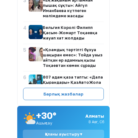
3
«Ең жақыным артымнан
пышақ сұқты»: Айгүл
Иманбаева күтпеген
мәлімдеме жасады
4
Бельгия Королі Филипп
Қасым-Жомарт Тоқаевқа
жауап хат жолдады
5
«Қоғамдық тәртіпті бұзуға
шақырған емес»: Тойда уағыз
айтқан ер адамның қызы
Тоқаевтан көмек сұрады
6
807 адам қаза тапты: «Дала
Қырандары» ҚазАвтоЖолға
талап қойды
Барлық жазбалар
7
Сорлаған жүргізушілер мен
тозған көліктер: Қарағанды-
Жезқазған тас жолы қашан
+30°
жөнделеді?
Алматы
8 Авг, Сб
Ашықтау
8
1,5 миллиард теңге суға
кетті ме? Ақмола
Қаланы ауыстыру ▾
облысындағы нәжіс Есілге