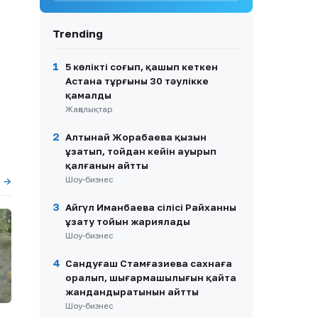
жайылып жатыр
Trending
9
Жаңа адамдар Caspian Sea
Action Week 2026
халықаралық экология
1
5 көлікті соғып, қашып кеткен
апталығына қатысты
Астана тұрғыны 30 тәулікке
қамалды
10
«Ақ періштем, мәңгі
Жаңалықтар
сағынышым»: Әнші Наркенже
Серікбаева әсерлі жазба
2
жариялады
Алтынай Жорабаева қызын
ұзатып, тойдан кейін ауырып
қалғанын айтты
Шоу-бизнес
ы →
3
Айгүл Иманбаева сіңлісі Райханның
ұзату тойын жариялады
Шоу-бизнес
4
Сандуғаш Стамғазиева сахнаға
оралып, шығармашылығын қайта
жандандыратынын айтты
Шоу-бизнес