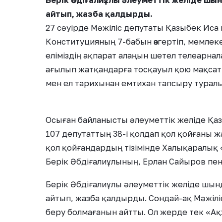
Берік Әбдіғалиұлы әлеуметтік желіде шы
айтып, жазба қалдырды.
27 сәуірде Мәжіліс депутаты Қазыбек Иса 
Конституцияның 7-бабын өзгертіп, мемлеке
еліміздің ақпарат алаңын шетел телеарнала
ағылып жатқандарға тосқауыл қою мақсаты
мен ел тарихынан емтихан тапсыру турал
Осыған байланысты әлеуметтік желіде Қа
107 депутаттың 38-і қолдап қол қойғаны 
қол қойғандардың тізімінде Халықаралық «
Берік Әбдіғалиұлының, Ерлан Сайыров п
Берік Әбдіғалиұлы әлеуметтік желіде шын
айтып, жазба қалдырды. Сондай-ақ Мәжілі
беру болмағанын айтты. Ол жерде тек «А