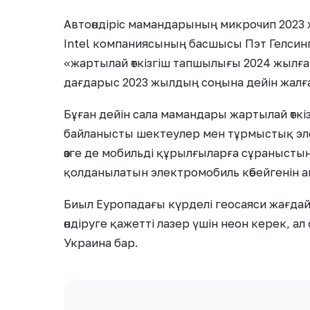
Автоөндіріс мамандарының микрочип 2023
Intel компаниясының басшысы Пэт Гелсин
«жартылай өткізгіш тапшылығы 2024 жылға
дағдарыс 2023 жылдың соңына дейін жалға
Бұған дейін сала мамандары жартылай өтк
байланысты шектеулер мен тұрмыстық эле
өзге де мобильді құрылғыларға сұраныстың
қолданылатын электромобиль көбейгенін а
Биыл Еуропадағы күрделі геосаяси жағдай д
өндіруге қажетті лазер үшін неон керек, ал
Украина бар.