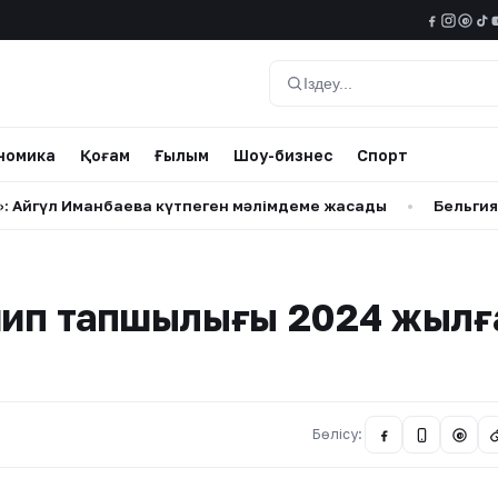
@
Іздеу
номика
Қоғам
Ғылым
Шоу-бизнес
Спорт
л Иманбаева күтпеген мәлімдеме жасады
•
Бельгия Королі
очип тапшылығы 2024 жылғ
Бөлісу:
@