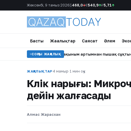
Жексенбі, 9 тамыз 2026
$
468,0
↓
€
540,9
↑
₽
5,71
↑
Басты
Жаңалықтар
Саясат
Әлем
Эко
мға ілінбеді
•
«Ең жақыным артымнан пышақ сұқты»: Айгү
СОҢҒЫ ЖАҢАЛЫҚ
4 мамыр
·
1 мин оқу
ЖАҢАЛЫҚТАР
Көлік нарығы: Микр
дейін жалғасады
Алмас Жарасхан