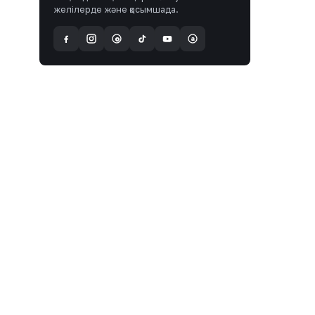
желілерде және қосымшада.
a
@