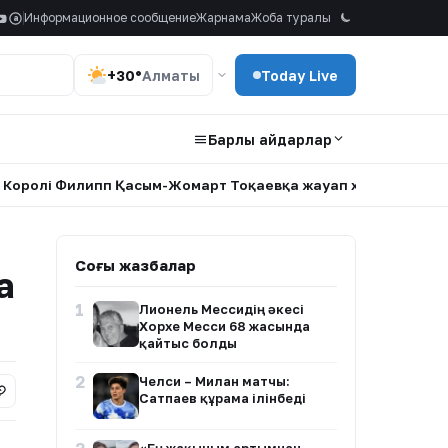
Информационное сообщение
Жарнама
Жоба туралы
a
+30°
Алматы
Today Live
Барлық айдарлар
 Филипп Қасым-Жомарт Тоқаевқа жауап хат жолдады
•
«Қ
Соңғы жазбалар
а
1
Лионель Мессидің әкесі
Хорхе Месси 68 жасында
қайтыс болды
2
Челси – Милан матчы:
Сатпаев құрамға ілінбеді