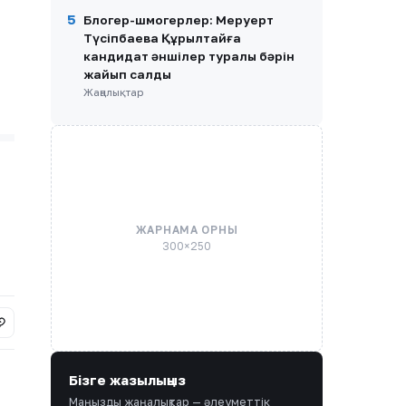
5
Блогер-шмогерлер: Меруерт
Түсіпбаева Құрылтайға
кандидат әншілер туралы бәрін
жайып салды
Жаңалықтар
ЖАРНАМА ОРНЫ
300×250
Бізге жазылыңыз
Маңызды жаңалықтар — әлеуметтік