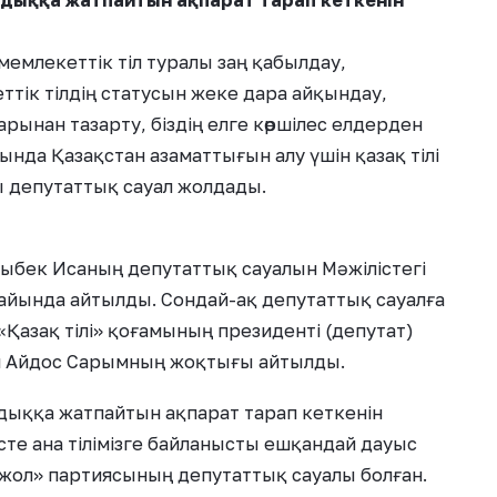
ндыққа жатпайтын ақпарат тарап кеткенін
мемлекеттік тіл туралы заң қабылдау,
ттік тілдің статусын жеке дара айқындау,
рынан тазарту, біздің елге көршілес елдерден
нда Қазақстан азаматтығын алу үшін қазақ тілі
ы депутаттық сауал жолдады.
зыбек Исаның депутаттық сауалын Мәжілістегі
жайында айтылды. Сондай-ақ депутаттық сауалға
Қазақ тілі» қоғамының президенті (депутат)
ен Айдос Сарымның жоқтығы айтылды.
дыққа жатпайтын ақпарат тарап кеткенін
сте ана тілімізге байланысты ешқандай дауыс
қжол» партиясының депутаттық сауалы болған.