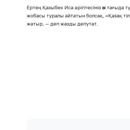
Ертең Қазыбек Иса әріптесіміз өзі тағыда т
жобасы туралы айтатын болсақ, «Қазақ т
жатыр, — деп жазды депутат.