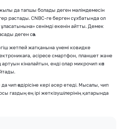
 жылы да тапшы болады деген мәлімдемесін
гер растады. CNBC-ге берген сұхбатында ол
 ұласатынына» сенімді екенін айтты. Демек
сады деген сөз.
ізгіш жетпей жатқанына үнемі ковидке
ктроникаға, әсіресе смартфон, планшет және
 артуын кінәлайтын, енді олар микрочип көп
йтады.
а чип өндірісіне кері әсер етеді. Мысалы, чип
 осы газдың ең ірі жеткізушілерінің қатарында