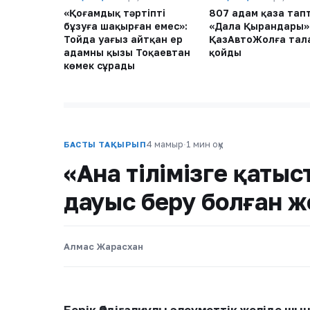
«Қоғамдық тәртіпті
807 адам қаза тап
бұзуға шақырған емес»:
«Дала Қырандары»
Тойда уағыз айтқан ер
ҚазАвтоЖолға тал
адамның қызы Тоқаевтан
қойды
көмек сұрады
4 мамыр
·
1 мин оқу
БАСТЫ ТАҚЫРЫП
«Ана тілімізге қаты
дауыс беру болған ж
Алмас Жарасхан