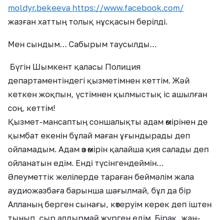
moldyr.bekeeva https://www.facebook.com/
жазған хаттың толық нұсқасын берілді.
Мен сындым… Сабырым таусылды…
Бүгін Шымкент қаласы Полиция
департаментіндегі қызметімнен кеттім. Жәй
кеткен жоқпын, үстімнен қылмыстық іс ашылған
соң, кеттім!
Қызмет-мансаптың соншалықты адам өмірінен де
қымбат екенін бұлай маған ұғындырады деп
ойламадым. Адам өз өмірін қалайша қия салады деп
ойланатын едім. Енді түсінгендеймін…
Әлеуметтік желілерде тараған беймәлім жала
аудиожазбаға барынша шағылмай, бұл да бір
Алланың берген сынағы, көтеруім керек деп іштен
тынып, сыр алдырмай жүрген едім. Бірақ, жан-