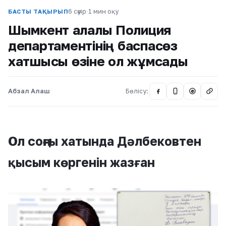
6 сәуір
·
1 мин оқу
БАСТЫ ТАҚЫРЫП
Шымкент қалалық Полиция
департаментінің баспасөз
хатшысы өзіне қол жұмсады
Абзал Алаш
Бөлісу:
@
Ол соңғы хатында Дәлбековтен
қысым көргенін жазған