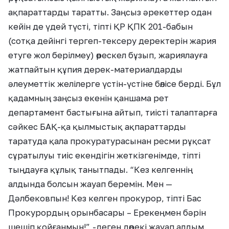
ақпараттарды таратты. Заңсыз әрекеттер одан
кейін де үдей түсті, тіпті ҚР ҚПК 201-бабын
(сотқа дейінгі тергеп-тексеру деректерiн жария
етуге жол берілмеу) өрескел бұзып, жариялауға
жатпайтын құпия дерек-материалдарды
әлеуметтік желілерге үстін-үстіне бөлісе берді. Бұл
қадамның заңсыз екенін қаншама рет
департамент бастығына айтып, тиісті талаптарға
сәйкес БАҚ-қа қылмыстық ақпараттарды
таратуда қала прокуратурасынан ресми рұқсат
сұратылуы тиіс екендігін жеткізгенімде, тіпті
тыңдауға құлық танытпады. “Кез келгеннің
алдында болсын жауап беремін. Мен —
Дәлбековпын! Кез келген прокурор, тіпті Бас
Прокурордың орынбасары – Ерекеңмен бәрін
шешіп қойғанмын!”,-деген дөрекі жауап алдым.