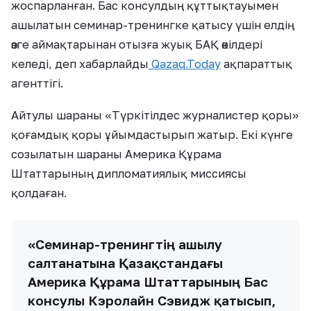
жоспарланған. Бас консулдың құттықтауымен
ашылатын семинар-тренингке қатысу үшін елдің
өзге аймақтарынан отызға жуық БАҚ өкілдері
келеді, деп хабарлайды
Qazaq.Today
ақпараттық
агенттігі.
Айтулы шараны «Түркітілдес журналистер қоры»
қоғамдық қоры ұйымдастырып жатыр. Екі күнге
созылатын шараны Америка Құрама
Штаттарының дипломатиялық миссиясы
қолдаған.
«Семинар-тренингтің ашылу
салтанатына Қазақстандағы
Америка Құрама Штаттарының Бас
консулы Кэролайн Сэвидж қатысып,