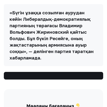
«Бүгін ұзаққа созылған аурудан
кейін Либералдық-демократиялық
партияның төрағасы Владимир
Вольфович Жириновский қайтыс
болды. Бұл бүкіл Ресейге, оның
жақтастарының армиясына ауыр
соққы», — делінген партия таратқан
хабарламада.
Мақаланы бағалаңыз