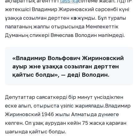
ақпараттық агенттігі
tass-қа
сілтеме жасап. ЛДПР
жетекшісі Владимир Жириновский сәрсенбі күні
ұзаққа созылған дерттен көз жұмды. Бұл туралы
палатаның жалпы отырысында Мемлекеттік
Думаның спикері Вячеслав Володин мәлімдеді.
«Владимир Вольфович Жириновский
ауыр және ұзаққа созылған дерттен
қайтыс болды», — деді Володин.
Депутаттар саясаткерді бір минут үнсіздікпен
еске алып, отырыста үзіліс жариялады.Владимир
Жириновский 1946 жылы Алматыда дүниеге
келген. Ол ұзақ аурудан кейін 75 жасқа қараған
шағында қайтыс болды.