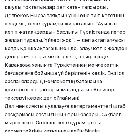
көшуды тоқтатыңдар деп қатаң тапсырды,
Дәлбеков мырза таяқтың ұшы өзіне тиіп кететінін
сезді ме, жеке құрамды жинап алып: “Ауысып
келіп жатқандардың барлығы Түркістанда пәтер
жалдап тұрады. Үйлері жоқ”, — деп ақтап алғысы
келді. Қанша ақтағанымен де, әлеуметтік желіден
департамент қызметкерлері, оның ішінде
Қаракөзова ханымға Түркістаннан мемлекеттік
бағдарлама бойынша үй берілгенін көрдік. Енді ол
баспаналардың мемлекеттің балансына
қайтарылған-қайтарылмағандығын Антикор
тексеруі керек деп ойлаймын!
Дәл мен сияқты қудалауға департаменттегі штаб
басқармасы бастығының орынбасары С.Ақбаев
мырза ілікті. Ол кісіні жеке құрам қатты
құрметтейтінін кеткеннен кейін білдім.