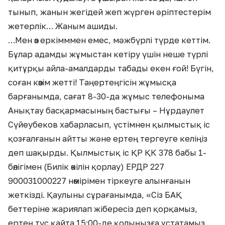
тынып, жанын жегідей жеп жүрген әріптестерім
жетерлік… Жаным ашиды.
…Мен өз еркімммен емес, мәжбүрлі түрде кеттім.
Бұлар адамды жұмыстан кетіру үшін неше түрлі
қитұрқы айла-амалдарды табады екен ғой! Бүгін,
соған көзім жетті! Таңертеңгісін жұмысқа
барғанымда, сағат 8-30-да жұмыс телефоныма
Анықтау басқармасының бастығы – Нұрдаулет
Сүйеубеков хабарласып, үстімнен қылмыстық іс
қозғалғанын айтты және ертең тергеуге келіңіз
деп шақырды. Қылмыстық іс ҚР ҚК 378 бабы 1-
бөлігімен (Билік өкілін қорлау) ЕРДР 227
900031000227 нөмірімен тіркеуге алынғанын
жеткізді. Қаулыны сұрағанымда, «Сіз БАҚ
беттеріне жариялап жібересіз деп қорқамыз,
ертең түс қайта 15:00-де қолыңызға ұстатамыз,