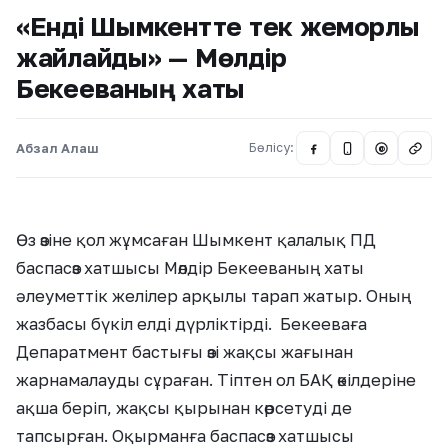
«Енді Шымкентте тек жемқорлық
жайлайды» — Мөлдір
Бекееваның хаты
Абзал Алаш
Бөлісу:
@
Өз өзіне қол жұмсаған Шымкент қалалық ПД
баспасөз хатшысы Мөлдір Бекееваның хаты
әлеуметтік желілер арқылы тарап жатыр. Оның
жазбасы бүкіл елді дүрліктірді. Бекееваға
Депаратмент бастығы өзі жақсы жағынан
жарнамалауды сұраған. Тіптен ол БАҚ өкілдеріне
ақша беріп, жақсы қырынан көрсетуді де
тапсырған. Оқырманға баспасөз хатшысы