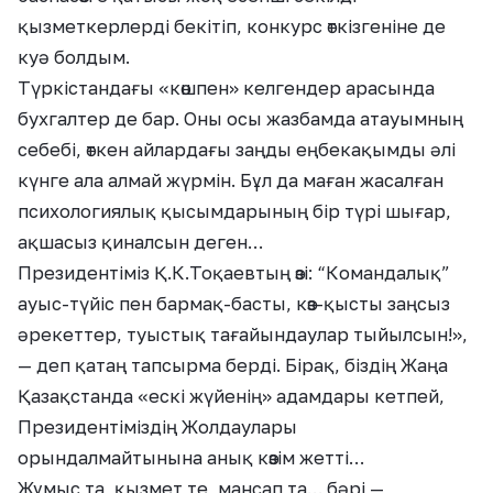
қызметкерлерді бекітіп, конкурс өткізгеніне де
куә болдым.
Түркістандағы «көшпен» келгендер арасында
бухгалтер де бар. Оны осы жазбамда атауымның
себебі, өткен айлардағы заңды еңбекақымды әлі
күнге ала алмай жүрмін. Бұл да маған жасалған
психологиялық қысымдарының бір түрі шығар,
ақшасыз қиналсын деген…
Президентіміз Қ.К.Тоқаевтың өзі: “Командалық”
ауыс-түйіс пен бармақ-басты, көз-қысты заңсыз
әрекеттер, туыстық тағайындаулар тыйылсын!»,
— деп қатаң тапсырма берді. Бірақ, біздің Жаңа
Қазақстанда «ескі жүйенің» адамдары кетпей,
Президентіміздің Жолдаулары
орындалмайтынына анық көзім жетті…
Жұмыс та, қызмет те, мансап та… бәрі —