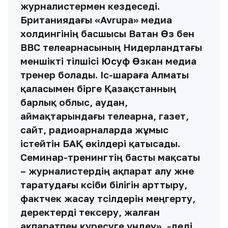
журналистермен кездеседі.
Британиядағы «Avrupa» медиа
холдингінің басшысы Ватан Өз бен
ВВС телеарнасының Нидерландтағы
меншікті тілшісі Юсуф Өзкан медиа
тренер болады. Іс-шараға Алматы
қаласымен бірге Қазақстанның
барлық облыс, аудан,
аймақтарындағы телеарна, газет,
сайт, радиоарналарда жұмыс
істейтін БАҚ өкілдері қатысады.
Семинар-тренингтің басты мақсаты
– журналистердің ақпарат алу және
таратудағы кәсіби білігін арттыру,
фактчек жасау тәсілдерін меңгерту,
деректерді тексеру, жалған
ақпаратпен күресуге үндеу», -деді