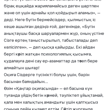
бірақ ешқайда жарияламайсыз деген шартпен
және ол үшін арнайы қол қойдырып аламыз», —
деді. Неге бүгін бермейсіздер, қылмыстық іс
кеше ашылған дедіңіз ғой, дегенімде, «Бүгін
анықтаушы басқа шаруалармен жүр, оның үстіне
Сізге ертең таныстырылып, табысталады деп
келісілген», — деп қысқа қайырды. Екі айдан
бергі көріп жатқан психологиялық қысымға,
қудалауға дені сау ер-азаматтар да төтеп бере
алмайтын шығар!
Оқиға Сіздерге түсінікті болуы үшін, бәрін
басынан баяндайын…
Өзім «Қаңтар оқиғасында» — ел басына күн
туғанда үйдің бетін көрмей, тәуліктеп ұйықтамай,
қала мен халықтың амандығы үшін қалтқысыз
соңына дейін қызмет еттім. Сөйтіп жүргенде,