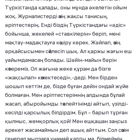
Түркістанда қалады, оны мұнда әкелетін ойым
жоқ. Журналистерді өзің жақсы танисың,
әріптестерің. Енді біздің Түркістандағы «әдіс»
бойынша, жекелей «ставкілерін» беріп, мені
мақтау-мадақтауға көшіру керек. Жәйлап, өзің
әрқайсысымен сөйлесіп шық. Ал қаржы жағын еш
уайымдамасаң болады. Шәйін-майын бәрін
көтереміз. Ол жағына жеке құрам да бізге
«жақсылап» көмектеседі»,-деді. Мен бірден
шошып кеттім де, бізде бұған дейін ондай жүйе
болмаған. Мен әріптестерімнің алдында бұлай
жасап, абыройымды төкпейтінімді айтып, үзілді-
кесілді қарсылық білдірдім. Бұл – барып тұрған
қылмыс, жемқорлық қой! Мен ешқашан заңсыз
әрекет жасамаймын деп ашық айттым. Сол сөзім
генерал мырзаға ұнамай қалды ма, білмеймін,