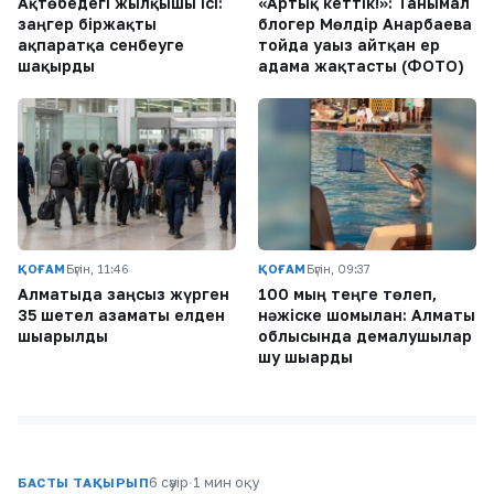
Ақтөбедегі жылқышы ісі:
«Артық кеттік!»: Танымал
заңгер біржақты
блогер Мөлдір Анарбаева
ақпаратқа сенбеуге
тойда уағыз айтқан ер
шақырды
адамға жақтасты (ФОТО)
ҚОҒАМ
Бүгін, 11:46
ҚОҒАМ
Бүгін, 09:37
Алматыда заңсыз жүрген
100 мың теңге төлеп,
35 шетел азаматы елден
нәжіске шомылған: Алматы
шығарылды
облысында демалушылар
шу шығарды
6 сәуір
·
1 мин оқу
БАСТЫ ТАҚЫРЫП