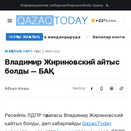
Информационное сообщение
Жарнама
Жоба туралы
+22°
Алматы
лығын қайта жандандыруда
•
Балалар контенті – Қазақст
СОҢҒЫ ЖАҢАЛЫҚ
6 сәуір
·
1 мин оқу
ЖАҢАЛЫҚТАР
Владимир Жириновский қайтыс
болды — БАҚ
Абзал Алаш
Бөлісу:
@
Ресейлік ЛДПР төрағасы Владимир Жириновский
қайтыс болды, деп хабарлайды
Qazaq.Today