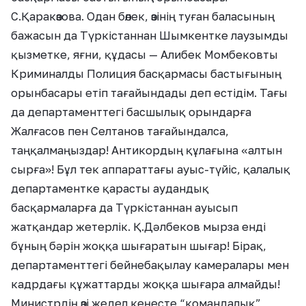
С.Қаракөзова. Одан бөлек, өзінің туған баласының
бажасын да Түркістаннан Шымкентке лаузымды
қызметке, яғни, құдасы — Алибек Момбековты
Криминалды Полиция басқармасы бастығының
орынбасары етіп тағайындады деп естідім. Тағы
да департаменттегі басшылық орындарға
Жалғасов пен Селтанов тағайындалса,
таңқалмаңыздар! Антикордың құлағына «алтын
сырға»! Бұл тек аппараттағы ауыс-түйіс, қалалық
департаментке қарасты аудандық
басқармаларға да Түркістаннан ауысып
жатқандар жетерлік. Қ.Дәлбеков мырза енді
бұның бәрін жоққа шығаратын шығар! Бірақ,
департаменттегі бейнебақылау камералары мен
кадрдағы құжаттарды жоққа шығара алмайды!
Министрдің өзі жедел кеңесте “командалық”