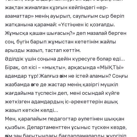
жақтан жиналған құзғын кейпіндегі «ер-
азаматтар» менің ауырып, саулығым сыр беріп
жатқанына қарамай: «Үстіңнен іс қозғалды.
Жұмысқа қашан шығасың?» деп мазалай берген
соң, бүгін барып жұмыстан кететінім жайлы
арызды жазып, тастап кеттім.
Әділдік үшін соңына дейін күресуге болар еді…
Бірақ, ол кісі – «мықты», арқасында «МЫҚТЫ»
адамдар тұр! Жалғыз өзім не істей аламын? Соңғы
жазбамда өзге де жастар менің қазіргі мүшкіл
жағдайыма түспесін деп, мені осындай күйге
жеткізген адамдардың іс-әрекеттерін ашық
жазып кеткім келді…
Мен, қарапайым педагогтар әулетінен шыққан
қызбын. Департаменттен ұсыныс түскен кезде,
өзім заң бағытындағы бағдарламаларды жүргізіп