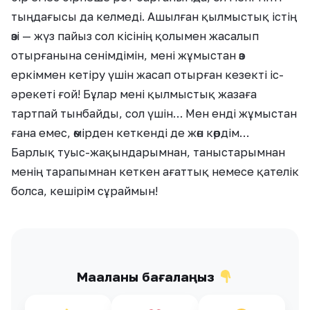
тыңдағысы да келмеді. Ашылған қылмыстық істің
өзі — жүз пайыз сол кісінің қолымен жасалып
отырғанына сенімдімін, мені жұмыстан өз
еркіммен кетіру үшін жасап отырған кезекті іс-
әрекеті ғой! Бұлар мені қылмыстық жазаға
тартпай тынбайды, сол үшін… Мен енді жұмыстан
ғана емес, өмірден кеткенді де жөн көрдім…
Барлық туыс-жақындарымнан, таныстарымнан
менің тарапымнан кеткен ағаттық немесе қателік
болса, кешірім сұраймын!
Мақаланы бағалаңыз