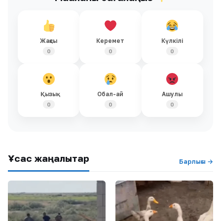
Жақсы
Керемет
Күлкілі
0
0
0
Қызық
Обал-ай
Ашулы
0
0
0
Ұқсас жаңалықтар
Барлығы →