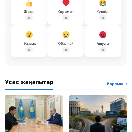
Жақсы
Керемет
Күлкілі
0
0
0
Қызық
Обал-ай
Ашулы
0
0
0
Ұқсас жаңалықтар
Барлығы →