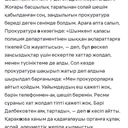
Жоғары басшылық тарапынан солай шешім
қабылданған соң, заңдылығын прокуратура
береді деген сенімде болдым. Араға апта салып,
Прокуратура өз кезегінде: «Шымкент қаласы
полиция департаментінен шыққан ақпараттарға
тікелей Сіз жауаптысыз», — деп, бұл өрескел
заңсыздықтар үшін ескертпе хаттар жолдап,
менен түсініктеме де алды. Сол кезде
прокуратура шақырып жатыр деп алдына
шырылдап барғанымда: «Мен прокурорларға
айтып қойдым. Уайымдаудың еш қажеті жоқ,
бәрін телефонмен-ақ шешіп беремін. Ресми
сұраныс хат жолдап тіпті қажеті жоқ. Бәрі
Дәлбековтен аяқ тартады», — деп өзі кесіп айтты.
Қаракөзова ханым да қадағалаушы органға құлақ
аспай, әлеуметтік желіде қылмыстық