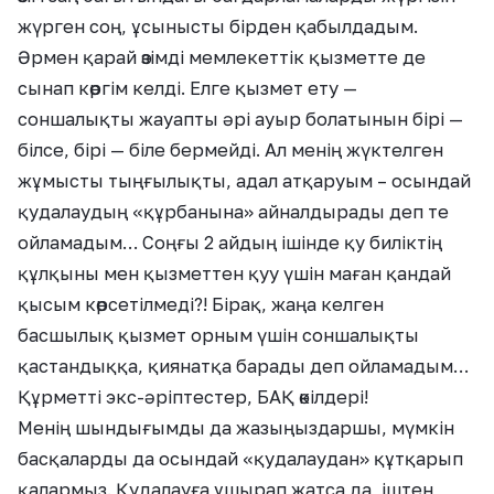
жүрген соң, ұсынысты бірден қабылдадым.
Әрмен қарай өзімді мемлекеттік қызметте де
сынап көргім келді. Елге қызмет ету —
соншалықты жауапты әрі ауыр болатынын бірі —
білсе, бірі — біле бермейді. Ал менің жүктелген
жұмысты тыңғылықты, адал атқаруым – осындай
қудалаудың «құрбанына» айналдырады деп те
ойламадым… Соңғы 2 айдың ішінде қу биліктің
құлқыны мен қызметтен қуу үшін маған қандай
қысым көрсетілмеді?! Бірақ, жаңа келген
басшылық қызмет орным үшін соншалықты
қастандыққа, қиянатқа барады деп ойламадым…
Құрметті экс-әріптестер, БАҚ өкілдері!
Менің шындығымды да жазыңыздаршы, мүмкін
басқаларды да осындай «қудалаудан» құтқарып
қалармыз. Қудалауға ұшырап жатса да, іштен