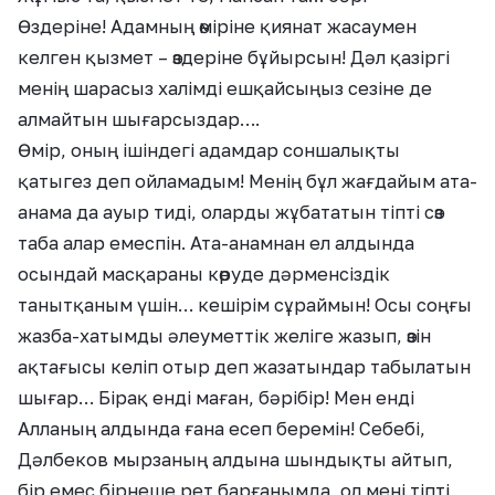
Өздеріне! Адамның өміріне қиянат жасаумен
келген қызмет – өздеріне бұйырсын! Дәл қазіргі
менің шарасыз халімді ешқайсыңыз сезіне де
алмайтын шығарсыздар….
Өмір, оның ішіндегі адамдар соншалықты
қатыгез деп ойламадым! Менің бұл жағдайым ата-
анама да ауыр тиді, оларды жұбататын тіпті сөз
таба алар емеспін. Ата-анамнан ел алдында
осындай масқараны көруде дәрменсіздік
танытқаным үшін… кешірім сұраймын! Осы соңғы
жазба-хатымды әлеуметтік желіге жазып, өзін
ақтағысы келіп отыр деп жазатындар табылатын
шығар… Бірақ енді маған, бәрібір! Мен енді
Алланың алдында ғана есеп беремін! Себебі,
Дәлбеков мырзаның алдына шындықты айтып,
бір емес бірнеше рет барғанымда, ол мені тіпті