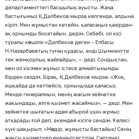
департаменттегі басшылық ауысты. Жаңа
бастығымыз Қ.Дәлбеков мырза келгенде, алдына
кіріп: Мен жұмыстан кетейін, қаласаңыз қазірден-
ақ орнымды босатайын, дедім. Себебі, ол кісі
туралы көпшілік:«Дәлбеков деген – Елбасы
Н.Назарбаевтың туған құдасы, енді Шымкентте
тек жемқорлық жайлайды», — деді. Сондықтан,
мен ол кісімен жұмыс істесе алмайтынымды
бірден сездім. Бірақ, Қ.Дәлбеков мырза: «Жоқ,
ешқайда да кетпейсіз, орныңызда қаласыз.
Менде генералмын, менің жасым зейнетке
жақындады, елге қызмет жасаймыз», — деді. Мен
зейнетке шығатын адам абырой үшін жұмыс
атқарады ғой деп, әкемдей кісіге сендім. Келесі
күні шақырып: «Мөлдір, жұмысты бастайық! Сенің
жақсы қызметкер екеніңді естідім. Салтанат