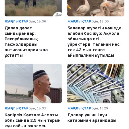
ЖАҢАЛЫҚТАР
Бүгін, 18:06
ЖАҢАЛЫҚТАР
Бүгін, 18:05
Далаға дәрет
Балалар жүретін көшеде
сындырғандар:
алабай бос жүр: Ақмола
Республикалық
облысында иті
тасжолдардағы
үйректерді таланған иесі
антисанитария жаға
тек 43 мың теңге
ұстатты
айыппұлмен құтылды
ЖАҢАЛЫҚТАР
Бүгін, 18:03
ЖАҢАЛЫҚТАР
Бүгін, 16:29
Көпірсіз Көктaл: Алматы
Доллар үшінші күн
облысында 2,5 мың тұрғын
қатарынан арзандады
күн сайын ажалмен