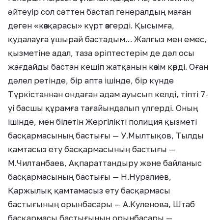
әйтеуір сол сәттен бастап генералдың маған
деген «көзқарасы» күрт өзгерді. Қысымға,
қудалауға ұшырай бастадым… Жалғыз мен емес,
қызметіне адал, таза әріптестерім де дәл осы
жағдайды бастан кешіп жатқанын көзім көрді. Оған
дәлел ретінде, бір апта ішінде, бір күнде
Түркістаннан ондаған адам ауысып келді, тіпті 7-
уі басшы құрамға тағайындалып үлгерді. Оның
ішінде, мен білетін Жергілікті полиция қызметі
басқармасының бастығы — У.Мылтықов, Тылды
қамтасыз ету басқармасының бастығы —
М.Чилтанбаев, Ақпараттандыру және байланыс
басқармасының бастығы — Н.Нуралиев,
Қаржылық қамтамасыз ету басқармасы
бастығының орынбасары — А.Куленова, Штаб
басқармасы бастығының орынбасары —