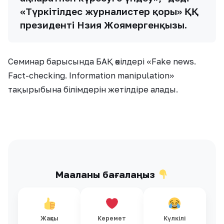
«Түркітілдес журналистер қоры» ҚҚ
президенті Нәзия Жоямергенқызы.
Семинар барысында БАҚ өкілдері «Fake news.
Fact-checking. Information manipulation»
тақырыбына білімдерін жетілдіре алады.
Мақаланы бағалаңыз
Жақсы
Керемет
Күлкілі