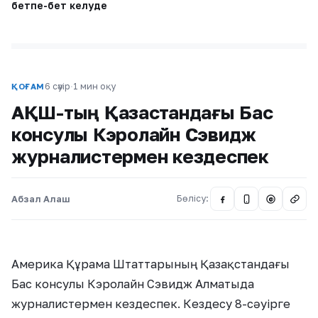
бетпе-бет келуде
6 сәуір
·
1 мин оқу
ҚОҒАМ
АҚШ-тың Қазақстандағы Бас
консулы Кэролайн Сэвидж
журналистермен кездеспек
Абзал Алаш
Бөлісу:
@
Америка Құрама Штаттарының Қазақстандағы
Бас консулы Кэролайн Сэвидж Алматыда
журналистермен кездеспек. Кездесу 8-сәуірге