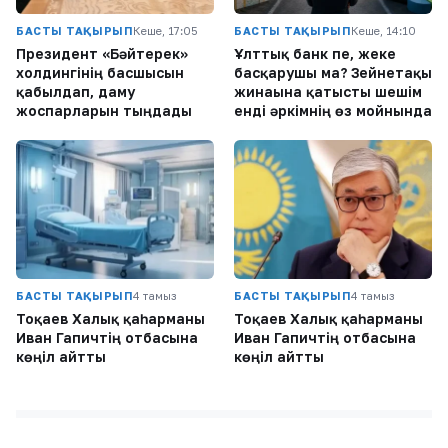
БАСТЫ ТАҚЫРЫП
Кеше, 17:05
БАСТЫ ТАҚЫРЫП
Кеше, 14:10
Президент «Бәйтерек»
Ұлттық банк пе, жеке
холдингінің басшысын
басқарушы ма? Зейнетақы
қабылдап, даму
жинағына қатысты шешім
жоспарларын тыңдады
енді әркімнің өз мойнында
БАСТЫ ТАҚЫРЫП
4 тамыз
БАСТЫ ТАҚЫРЫП
4 тамыз
Тоқаев Халық қаһарманы
Тоқаев Халық қаһарманы
Иван Гапичтің отбасына
Иван Гапичтің отбасына
көңіл айтты
көңіл айтты