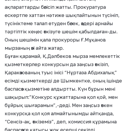
ақпараттарды бөлісіп жатты. Прокуратура
ескертпе хаттан нәтиже шықпайтынын түсініп,
түсініктеме талап етуден бөлек, өздері арнайы
тәртіптік кеңес өткізуге шешім қабылдаған-ды.
Оның шешімін қала прокуроры Ғ.Мұқанов
мырзаның өзі айта жатар.
Бұған қарамай, Қ.Дәлбеков мырза мемлекеттік
қызметкерлер конкурсын да заңсыз өткізіп,
Қаракөзованың туыс інісі “Нұртаза Абдихалық”
есімді қызметкерді де Шымкентке, оның ішінде
баспасөз қызметіне алдыртты. Күн бұрын мені
шақырып:”Конкурс құжаттарына қол қой, мен
бұйрық шығарамын”,-деді. Мен заңсыз өткен
конкурсқа қол қоя алмайтынымды айтқанда,
“Сенсіз-ақ, өткіземіз”, деп, комиссия құрамына
баспасөзге қатысы жоқ есепші секілді