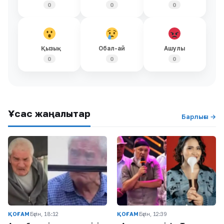
0
0
0
Қызық
Обал-ай
Ашулы
0
0
0
Ұқсас жаңалықтар
Барлығы →
ҚОҒАМ
Бүгін, 18:12
ҚОҒАМ
Бүгін, 12:39