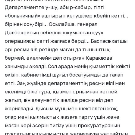
Департаментте у-шу, абыр-сабыр, тіпті
«больничный» аштырып кетушілер көбейіп кетті…
бірінен соң-бірі… Осылайша, генерал
Дәлбековтың себепсіз «жұмыстан қуу»
операциясы сәтті жалғаса берді… Баспасөз хатшы
әрі ресми өкіл ретінде маған да тыныштық
бермей, әкелмейм деп отырған Қаракөзова
ханымды әкелді. Сол арада менің қызметтік көлікті
өткізіп, кабинетімді шұғыл босатуымды да талап
етті. Заң жүзінде департаменттің ресми өкілі мен
екенімді біле тұра, қызмет орнымнан кетпей
жатып, өзін әлеуметтік желіде ресми өкіл деп
жариялады. Қысым мұнымен шектелген жоқ,
олар мені қылмыстық жазаға тарту үшін және
маған кері әсерін тигізу үшін прокуратураның
рұқсатынсыз қылмыстық жариялауға жатпайтын