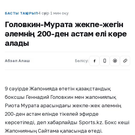
4 сәуір
·
1 мин оқу
БАСТЫ ТАҚЫРЫП
Головкин-Мурата жекпе-жегін
әлемнің 200-ден астам елі көре
алады
Абзал Алаш
Бөлісу:
@
9 сәуірде Жапонияда өтетін қазақстандық
боксшы Геннадий Головкин мен жапониялық
Риота Мурата арасындағы жекпе-жек әлемнің
200-ден астам елінде тікелей эфирде
көрсетіледі, деп хабарлайды Sports.kz. Бокс кеші
Жапонияның Сайтама қаласында өтеді.