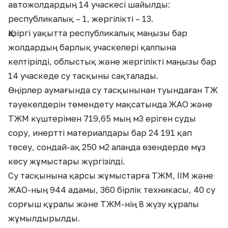
автожолдардың 14 учаскесі шайылды:
республикалық – 1, жергілікті – 13.
Қазіргі уақытта республикалық маңызы бар
жолдардың барлық учаскелері қалпына
келтірілді, облыстық және жергілікті маңызы бар
14 учаскеде су тасқыны сақталады.
Өңірлер аумағында су тасқынынан туындаған ТЖ
тәуекелдерін төмендету мақсатында ЖАО және
ТЖМ күштерімен 719,65 мың м3 еріген суды
сору, инертті материалдары бар 24 191 қап
төсеу, сондай-ақ 250 м2 алаңда өзендерде мұз
кесу жұмыстары жүргізілді.
Су тасқынына қарсы жұмыстарға ТЖМ, ІІМ және
ЖАО-ның 944 адамы, 360 бірлік техникасы, 40 су
сорғыш құралы және ТЖМ-нің 8 жүзу құралы
жұмылдырылды.