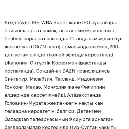
Кездесуде IBF, WBA Super және IBO нұсқалары
бойынша орта салмақтағы әлемчемпионының
белбеуі сарапқа салынады. Отандасымыздың бұл
жекпе-жегі DAZN платформасында әлемнің 200-
ден астам елінде тікелей эфирде көрсетіледі
(Жапония, Оңтүстік Корея мен Қазақстанды
қоспағанда). Сондай-ақ DAZN трансляциясы
Сингапур, Малайзия, Таиланд, Индонезия,
Гонконг, Макао, Моңғолия және Филиппин
елдерінде көрсетілмейді. Ал Қазақстанда
Головкин-Мурата жекпе-жегін нақты қай
телеарна көрсететіні белгісіз. Дегенмен
Qazaqstan телеарнасының 9 сәуірге арналған
бағдарламалар кестесінде Нұр-Сұлтан уақыты