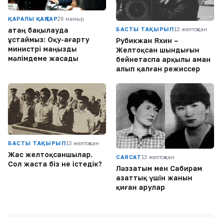
ҚАРАЛЫ ҚАҢТАР
26 мамыр
БАСТЫ ТАҚЫРЫП
13 желтоқсан
Қатаң бақылауда
ұстаймыз: Оқу-ағарту
Рубикжан Яхин –
министрі маңызды
Желтоқсан шындығын
мәлімдеме жасады
бейнетаспа арқылы аман
алып қалған режиссер
БАСТЫ ТАҚЫРЫП
13 желтоқсан
Жас желтоқсаншылар.
САЯСАТ
13 желтоқсан
Сол жаста біз не істедік?
Ләззатым мен Сабирам
азаттық үшін жанын
қиған арулар