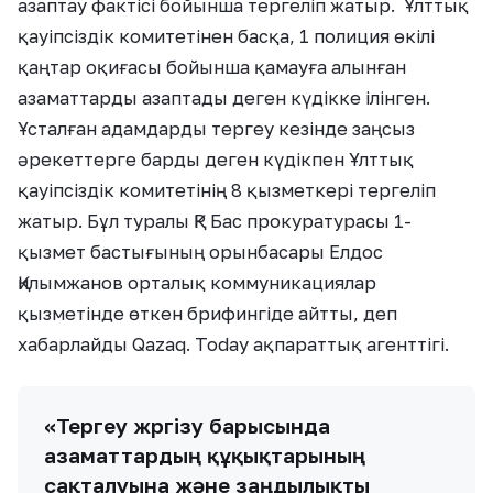
азаптау фактісі бойынша тергеліп жатыр. Ұлттық
қауіпсіздік комитетінен басқа, 1 полиция өкілі
қаңтар оқиғасы бойынша қамауға алынған
азаматтарды азаптады деген күдікке ілінген.
Ұсталған адамдарды тергеу кезінде заңсыз
әрекеттерге барды деген күдікпен Ұлттық
қауіпсіздік комитетінің 8 қызметкері тергеліп
жатыр. Бұл туралы ҚР Бас прокуратурасы 1-
қызмет бастығының орынбасары Елдос
Қилымжанов орталық коммуникациялар
қызметінде өткен брифингіде айтты, деп
хабарлайды Qazaq. Today ақпараттық агенттігі.
«Тергеу жүргізу барысында
азаматтардың құқықтарының
сақталуына және заңдылықты