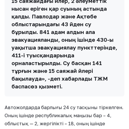
15 саяжайдағы үйлер, 2 әлеуметтік
нысан еріген қар суының астында
қалды. Павлодар және Ақтөбе
облыстарындағы 43 үйден су
бұрылды. 841 адам алдын ала
эвакуацияланды, оның ішінде 430-ы
уақытша эвакуациялау пункттерінде,
411-і туысқандарында
орналастырылды. Су басқан 141
тұрғын және 15 саяжай үйлері
бақылауда», -деп хабарлады ТЖМ
баспасөз қызметі.
Автожолдарда барлығы 24 су тасқыны тіркелген.
Оның ішінде республикалық маңызы бар – 4,
облыстық — 2, жергілікті – 18, оның ішінде