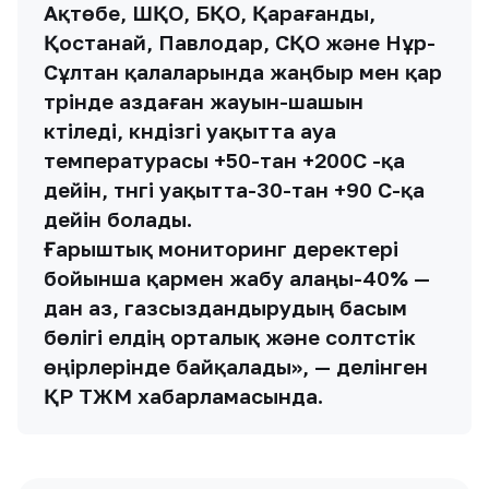
Ақтөбе, ШҚО, БҚО, Қарағанды,
Қостанай, Павлодар, СҚО және Нұр-
Сұлтан қалаларында жаңбыр мен қар
түрінде аздаған жауын-шашын
күтіледі, күндізгі уақытта ауа
температурасы +50-тан +200С -қа
дейін, түнгі уақытта-30-тан +90 С-қа
дейін болады.
Ғарыштық мониторинг деректері
бойынша қармен жабу алаңы-40% —
дан аз, газсыздандырудың басым
бөлігі елдің орталық және солтүстік
өңірлерінде байқалады», — делінген
ҚР ТЖМ хабарламасында.