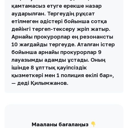
қамтамасыз етуге ерекше назар
аударылған. Тергеудің рұқсат
етілмеген әдістері бойынша сотқа
дейінгі тергеп-тексеру жүріп жатыр.
Арнайы прокурорлар ең резонансты
10 жағдайды тергеуде. Аталған істер
бойынша арнайы прокурорлар 9
лауазымды адамды ұстады. Оның
ішінде 8 ұлттық қауіпсіздік
қызметкері мен 1 полиция өкілі бар»,
— деді Қилымжанов.
Мақаланы бағалаңыз