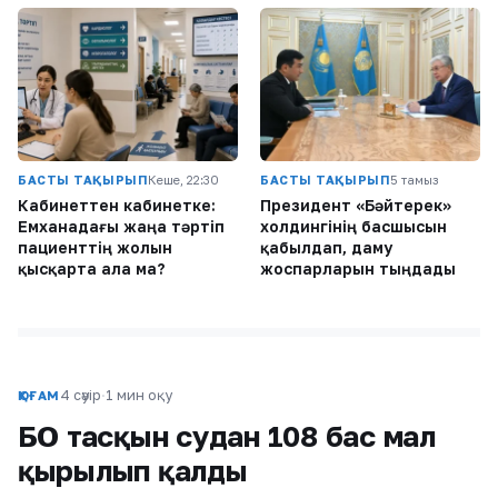
БАСТЫ ТАҚЫРЫП
Кеше, 22:30
БАСТЫ ТАҚЫРЫП
5 тамыз
Кабинеттен кабинетке:
Президент «Бәйтерек»
Емханадағы жаңа тәртіп
холдингінің басшысын
пациенттің жолын
қабылдап, даму
қысқарта ала ма?
жоспарларын тыңдады
4 сәуір
·
1 мин оқу
ҚОҒАМ
БҚО тасқын судан 108 бас мал
қырылып қалды