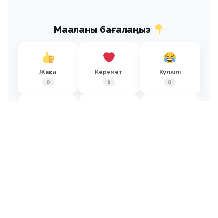
Мақаланы бағалаңыз
Жақсы
Керемет
Күлкілі
0
0
0
Қызық
Обал-ай
Ашулы
0
0
0
Ұқсас жаңалықтар
Барлығы →