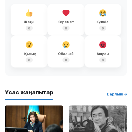
Жақсы
Керемет
Күлкілі
0
0
0
Қызық
Обал-ай
Ашулы
0
0
0
Ұқсас жаңалықтар
Барлығы →