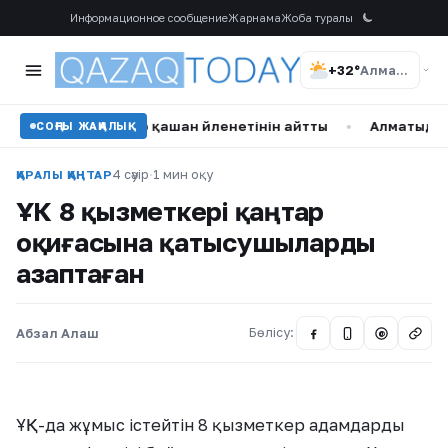
Информационное сообщение
Жарнама
Жоба туралы
+32°
Алматы
Танымал актер қашан үйленетінін айтты
•
Алматыда жүлде 
СОҢҒЫ ЖАҢАЛЫҚ
4 сәуір
·
1 мин оқу
ҚАРАЛЫ ҚАҢТАР
ҰҚК 8 қызметкері қаңтар
оқиғасына қатысушыларды
азаптаған
Абзал Алаш
Бөлісу:
@
ҰҚК-да жұмыс істейтін 8 қызметкер адамдарды