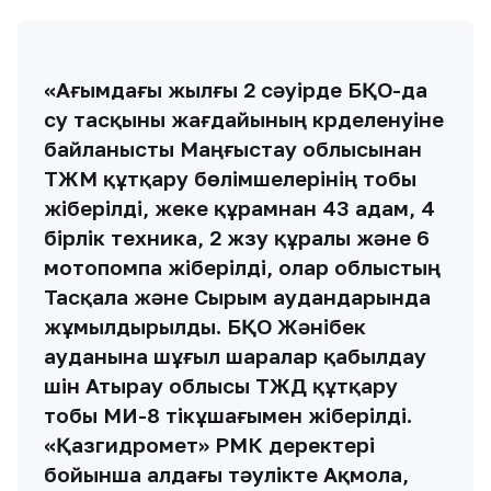
«Ағымдағы жылғы 2 сәуірде БҚО-да
су тасқыны жағдайының күрделенуіне
байланысты Маңғыстау облысынан
ТЖМ құтқару бөлімшелерінің тобы
жіберілді, жеке құрамнан 43 адам, 4
бірлік техника, 2 жүзу құралы және 6
мотопомпа жіберілді, олар облыстың
Тасқала және Сырым аудандарында
жұмылдырылды. БҚО Жәнібек
ауданына шұғыл шаралар қабылдау
үшін Атырау облысы ТЖД құтқару
тобы МИ-8 тікұшағымен жіберілді.
«Қазгидромет» РМК деректері
бойынша алдағы тәулікте Ақмола,