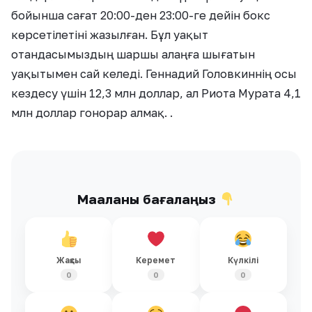
бойынша сағат 20:00-ден 23:00-ге дейін бокс
көрсетілетіні жазылған. Бұл уақыт
отандасымыздың шаршы алаңға шығатын
уақытымен сай келеді. Геннадий Головкиннің осы
кездесу үшін 12,3 млн доллар, ал Риота Мурата 4,1
млн доллар гонорар алмақ. .
Мақаланы бағалаңыз
Жақсы
Керемет
Күлкілі
0
0
0