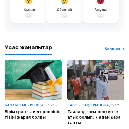
Қызық
Обал-ай
Ашулы
0
0
0
Ұқсас жаңалықтар
Барлығы →
БАСТЫ ТАҚЫРЫП
Бүгін, 15:18
БАСТЫ ТАҚЫРЫП
Бүгін, 12:52
Білім гранты иегерлерінің
Таиландтағы мектепте
тізімі жария болды
атыс болып, 7 адам қаза
тапты