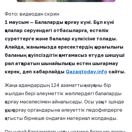
Фото: видеодан скрин
1 маусым — Балаларды қорғау күні. Бұл күні
қалалар серуендегі отбасыларға, естелік
суреттерге және балалар күлкісіне толады.
Алайда, жанымызда ересектердің қырағылығы
баланың қауіпсіздігін қамтамасыз етуде шешуші
рөл атқаратын шынайылықты естен шығармау
керек, деп хабарлайды
Qazaqtoday.info
сайты.
Жаңа адамдардың 124 азаматтық науқаны бір
жылдан бері әлеуметтік желілердегі балаларды
қорғау мәселесімен айналысады. Осы уақыт ішінде
құқық қорғау органдарына әлеуеттік педофилдерге
қатысты бірнеше ондаған материал жолданды.
Осындай бастамалар нақты нәтиже бере ме деген