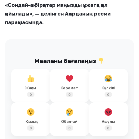
«Сондай-ақ бірқатар маңызды құжатқа қол
қойылады», — делінген Ақорданың ресми
парақшасында.
Мақаланы бағалаңыз
Жақсы
Керемет
Күлкілі
0
0
0
Қызық
Обал-ай
Ашулы
0
0
0