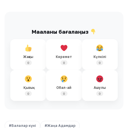
Мақаланы бағалаңыз
Жақсы
Керемет
Күлкілі
0
0
0
Қызық
Обал-ай
Ашулы
0
0
0
#Балалар күні
#Жаңа Адамдар