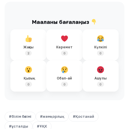
Мақаланы бағалаңыз
Жақсы
Керемет
Күлкілі
2
0
0
Қызық
Обал-ай
Ашулы
0
0
0
#білім бөлімі
#жемқорлық
#Қостанай
#ұсталды
#ҰҚК