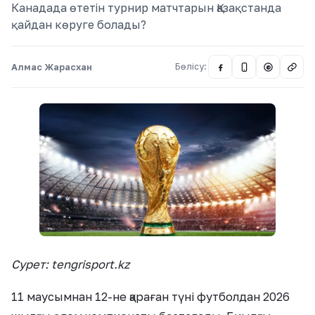
Канадада өтетін турнир матчтарын Қазақстанда
қайдан көруге болады?
Алмас Жарасхан
Бөлісу:
@
Сурет: tengrisport.kz
11 маусымнан 12-не қараған түні футболдан 2026