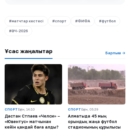
#матчтар кестесі
#спорт
#ФИФА
#футбол
#ӘЧ-2026
Ұқсас жаңалықтар
Барлығы →
СПОРТ
Бүгін, 14:10
СПОРТ
Бүгін, 05:39
Дастан Сәтпаев «Челси» –
Алматыда 45 мың
«Ювентус» матчынан
орындық жаңа футбол
кейін қандай баға алды?
стадионының құрылысы