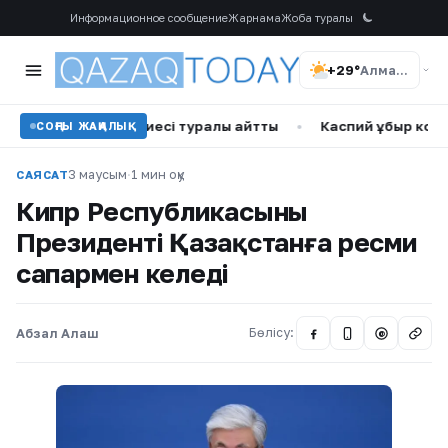
Информационное сообщение
Жарнама
Жоба туралы
+29°
Алматы
 қыз тәрбиесі туралы айтты
•
Каспий құбыр консорциумы ар
СОҢҒЫ ЖАҢАЛЫҚ
3 маусым
·
1 мин оқу
САЯСАТ
Кипр Республикасының
Президенті Қазақстанға ресми
сапармен келеді
Абзал Алаш
Бөлісу:
@