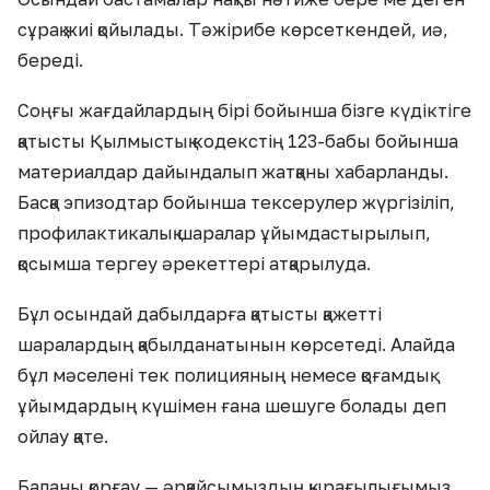
сұрақ жиі қойылады. Тәжірибе көрсеткендей, иә,
береді.
Соңғы жағдайлардың бірі бойынша бізге күдіктіге
қатысты Қылмыстық кодекстің 123-бабы бойынша
материалдар дайындалып жатқаны хабарланды.
Басқа эпизодтар бойынша тексерулер жүргізіліп,
профилактикалық шаралар ұйымдастырылып,
қосымша тергеу әрекеттері атқарылуда.
Бұл осындай дабылдарға қатысты қажетті
шаралардың қабылданатынын көрсетеді. Алайда
бұл мәселені тек полицияның немесе қоғамдық
ұйымдардың күшімен ғана шешуге болады деп
ойлау қате.
Баланы қорғау — әрқайсымыздың қырағылығымыз