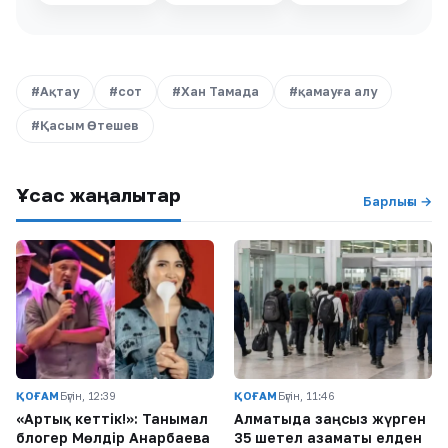
#Ақтау
#сот
#Хан Тамада
#қамауға алу
#Қасым Өтешев
Ұқсас жаңалықтар
Барлығы →
ҚОҒАМ
Бүгін, 12:39
ҚОҒАМ
Бүгін, 11:46
«Артық кеттік!»: Танымал
Алматыда заңсыз жүрген
блогер Мөлдір Анарбаева
35 шетел азаматы елден