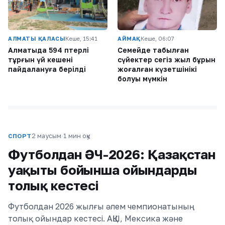
АЛМАТЫ ҚАЛАСЫ
Кеше, 15:41
АЙМАҚ
Кеше, 06:07
Алматыда 594 пәтерлі
Семейде табылған
тұрғын үй кешені
сүйектер сегіз жыл бұрын
пайдалануға берілді
жоғалған күзетшінікі
болуы мүмкін
2 маусым
·
1 мин оқу
СПОРТ
Футболдан ӘЧ-2026: Қазақстан
уақыты бойынша ойындардың
толық кестесі
Футболдан 2026 жылғы әлем чемпионатының
толық ойындар кестесі. АҚШ, Мексика және