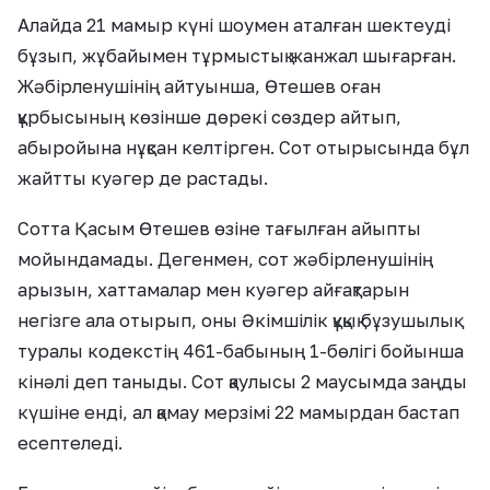
Алайда 21 мамыр күні шоумен аталған шектеуді
бұзып, жұбайымен тұрмыстық жанжал шығарған.
Жәбірленушінің айтуынша, Өтешев оған
құрбысының көзінше дөрекі сөздер айтып,
абыройына нұқсан келтірген. Сот отырысында бұл
жайтты куәгер де растады.
Сотта Қасым Өтешев өзіне тағылған айыпты
мойындамады. Дегенмен, сот жәбірленушінің
арызын, хаттамалар мен куәгер айғақтарын
негізге ала отырып, оны Әкімшілік құқық бұзушылық
туралы кодекстің 461-бабының 1-бөлігі бойынша
кінәлі деп таныды. Сот қаулысы 2 маусымда заңды
күшіне енді, ал қамау мерзімі 22 мамырдан бастап
есептеледі.