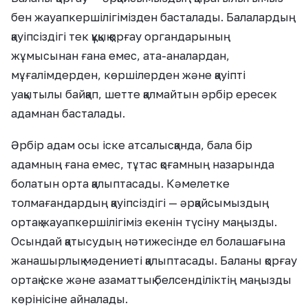
бен жауапкершілігімізден басталады. Балалардың
қауіпсіздігі тек құқық қорғау органдарының
жұмысынан ғана емес, ата-аналардан,
мұғалімдерден, көршілерден және қауіпті
уақытылы байқап, шетте қалмайтын әрбір ересек
адамнан басталады.
Әрбір адам осы іске атсалысқанда, бала бір
адамның ғана емес, тұтас қоғамның назарында
болатын орта қалыптасады. Кәмелетке
толмағандардың қауіпсіздігі — әрқайсымыздың
ортақ жауапкершілігіміз екенін түсіну маңызды.
Осындай қатысудың нәтижесінде ел болашағына
жанашырлық мәдениеті қалыптасады. Баланы қорғау
ортақ іске және азаматтық белсенділіктің маңызды
көрінісіне айналады.