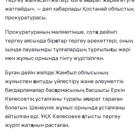
Тергеу жалғасып жатыр. Өзге ақпарат жария етуге
жатпайды», — деп хабарлады Қостанай облыстық
прокуратурасы.
Прокуратураның мәліметінше, сотқа дейінгі
тергеу аясында бірқатар тергеу әрекеттері, оның
ішінде лауазымды тұлғалардың тұрғылықты жері
мен жұмыс орнында тінту жүргізілген.
Бұған дейін желіде Жамбыл облысының
жұмыспен қамтуды үйлестіру және әлеуметтік
бағдарламалар басқармасының басшысы Еркін
Келесовтің ұсталғаны туралы ақпарат тараған
болатын. Шенеунік жұмыс орнында ұсталғаны
айтылған еді. ҰҚК Келесовке қатысты тергеу
жүріп жатқанын растаған.