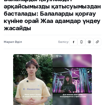
әрқайсымыздың қатысуымыздан
басталады: Балаларды қорғау
күніне орай Жаңа адамдар үндеу
жасайды
Марал Әділ
Бөлісу:
@