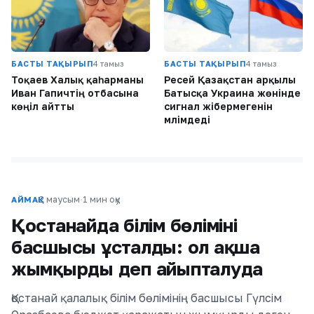
БАСТЫ ТАҚЫРЫП
4 тамыз
БАСТЫ ТАҚЫРЫП
4 тамыз
Тоқаев Халық қаһарманы
Ресей Қазақстан арқылы
Иван Гапичтің отбасына
Батысқа Украина жөнінде
көңіл айтты
сигнал жібермегенін
мәлімдеді
2 маусым
·
1 мин оқу
АЙМАҚ
Қостанайда білім бөлімінің
басшысы ұсталды: ол ақша
жымқырды деп айыпталуда
Қостанай қалалық білім бөлімінің басшысы Гүлсім