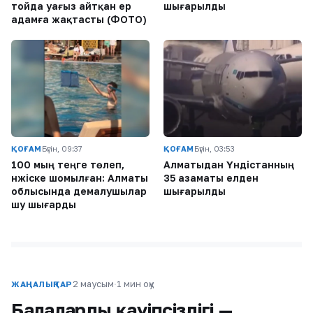
тойда уағыз айтқан ер
шығарылды
адамға жақтасты (ФОТО)
ҚОҒАМ
Бүгін, 09:37
ҚОҒАМ
Бүгін, 03:53
100 мың теңге төлеп,
Алматыдан Үндістанның
нәжіске шомылған: Алматы
35 азаматы елден
облысында демалушылар
шығарылды
шу шығарды
2 маусым
·
1 мин оқу
ЖАҢАЛЫҚТАР
Балалардың қауіпсіздігі —