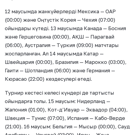
12 маусымда жанкүйерлерді Мексика — ОАР
(00:00) және Оңтүстік Корея — Чехия (07:00)
ойындары күтеді. 13 маусымда Канада — Босния
және Герцеговина (00:00), АҚШ — Парагвай
(06:00), Аустралия — Түркия (09:00) матчтары
жоспарланған. Ал 14 маусымда Катар —
Швейцария (00:00), Бразилия — Марокко (03:00),
Гаити — Шотландия (06:00) және Германия —
Кюрасао (22:00) кездесулері өтеді.
Турнир кестесі келесі күндері де тартысты
ойындарға толы. 15 маусым: Нидерланд —
Жапония (01:00), Кот-д’Ивуар — Эквадор (04:00),
Швеция — Тунис (07:00), Испания — Кабо-Верде
(21:00). 16 маусым: Бельгия — Мысыр (00:00), Сауд