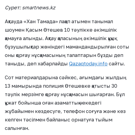
Сурет: smartnews.kz
Ақтауда «Хан Тамада» лақап атымен танымал
шоумен Қасым Өтешев 10 тәулікке әкімшілік
қамауға алынды. Ақтау қаласының әкімшілік құқық
бұзушылықтар жөніндегі мамандандырылған соты
оны қорғау нұсқамасының талаптарын бұзды деп
таныды, деп хабарлайды
Qazaqtoday.info
сайты.
Сот материалдарына сәйкес, ағымдағы жылдың
13 мамырында полиция Өтешевке қатысты 30
тәулік мерзімге қорғау нұсқамасын шығарған. Бұл
құжат бойынша оған азаматтық некедегі
жұбайымен кездесуге, телефон соғуға және кез
келген тәсілмен байланыс орнатуға тыйым
салынған.