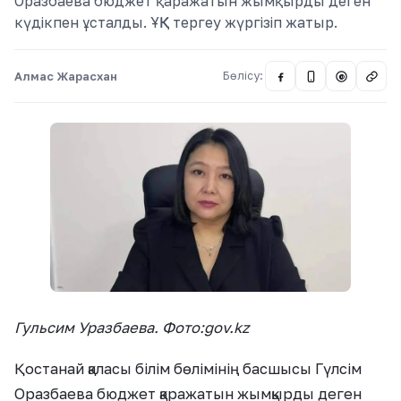
Оразбаева бюджет қаражатын жымқырды деген
күдікпен ұсталды. ҰҚК тергеу жүргізіп жатыр.
Алмас Жарасхан
Бөлісу:
@
Гульсим Уразбаева. Фото:gov.kz
Қостанай қаласы білім бөлімінің басшысы Гүлсім
Оразбаева бюджет қаражатын жымқырды деген