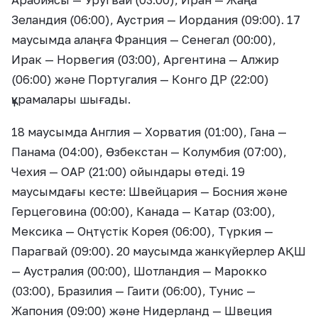
Арабиясы — Уругвай (03:00), Иран — Жаңа
Зеландия (06:00), Аустрия — Иордания (09:00). 17
маусымда алаңға Франция — Сенегал (00:00),
Ирак — Норвегия (03:00), Аргентина — Алжир
(06:00) және Португалия — Конго ДР (22:00)
құрамалары шығады.
18 маусымда Англия — Хорватия (01:00), Гана —
Панама (04:00), Өзбекстан — Колумбия (07:00),
Чехия — ОАР (21:00) ойындары өтеді. 19
маусымдағы кесте: Швейцария — Босния және
Герцеговина (00:00), Канада — Катар (03:00),
Мексика — Оңтүстік Корея (06:00), Түркия —
Парагвай (09:00). 20 маусымда жанкүйерлер АҚШ
— Аустралия (00:00), Шотландия — Марокко
(03:00), Бразилия — Гаити (06:00), Тунис —
Жапония (09:00) және Нидерланд — Швеция