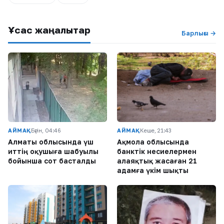
Ұқсас жаңалықтар
Барлығы →
АЙМАҚ
Бүгін, 04:46
АЙМАҚ
Кеше, 21:43
Алматы облысында үш
Ақмола облысында
иттің оқушыға шабуылы
банктік несиелермен
бойынша сот басталды
алаяқтық жасаған 21
адамға үкім шықты