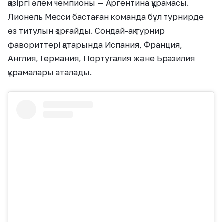
қазіргі әлем чемпионы — Аргентина құрамасы.
Лионель Месси бастаған команда бұл турнирде
өз титулын қорғайды. Сондай-ақ турнир
фавориттері қатарында Испания, Франция,
Англия, Германия, Португалия және Бразилия
құрамалары аталады.