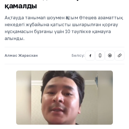
қамалды
Ақтауда танымал шоумен Қасым Өтешев азаматтық
некедегі жұбайына қатысты шығарылған қорғау
нұсқамасын бұзғаны үшін 10 тәулікке қамауға
алынды.
Алмас Жарасхан
Бөлісу:
@