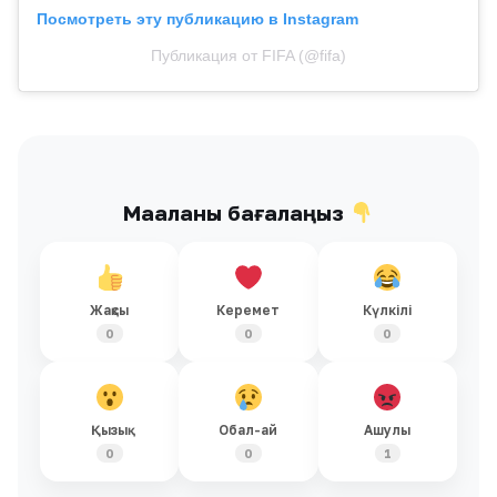
Посмотреть эту публикацию в Instagram
Публикация от FIFA (@fifa)
Мақаланы бағалаңыз
Жақсы
Керемет
Күлкілі
0
0
0
Қызық
Обал-ай
Ашулы
0
0
1