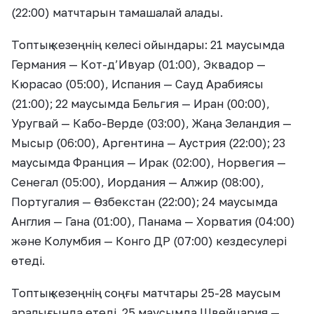
(22:00) матчтарын тамашалай алады.
Топтық кезеңнің келесі ойындары: 21 маусымда
Германия — Кот-д’Ивуар (01:00), Эквадор —
Кюрасао (05:00), Испания — Сауд Арабиясы
(21:00); 22 маусымда Бельгия — Иран (00:00),
Уругвай — Кабо-Верде (03:00), Жаңа Зеландия —
Мысыр (06:00), Аргентина — Аустрия (22:00); 23
маусымда Франция — Ирак (02:00), Норвегия —
Сенегал (05:00), Иордания — Алжир (08:00),
Португалия — Өзбекстан (22:00); 24 маусымда
Англия — Гана (01:00), Панама — Хорватия (04:00)
және Колумбия — Конго ДР (07:00) кездесулері
өтеді.
Топтық кезеңнің соңғы матчтары 25-28 маусым
аралығында өтеді. 25 маусымда Швейцария —