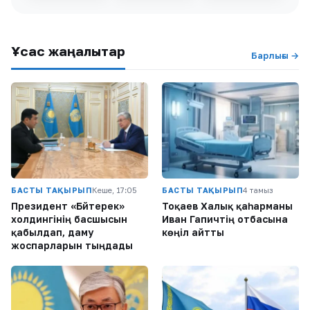
Ұқсас жаңалықтар
Барлығы →
БАСТЫ ТАҚЫРЫП
Кеше, 17:05
БАСТЫ ТАҚЫРЫП
4 тамыз
Президент «Бәйтерек»
Тоқаев Халық қаһарманы
холдингінің басшысын
Иван Гапичтің отбасына
қабылдап, даму
көңіл айтты
жоспарларын тыңдады