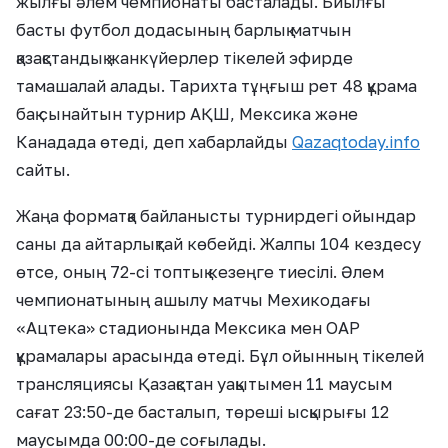
жылғы әлем чемпионаты басталады. Биылғы
басты футбол додасының барлық матчын
қазақстандық жанкүйерлер тікелей эфирде
тамашалай алады. Тарихта тұңғыш рет 48 құрама
бақ сынайтын турнир АҚШ, Мексика және
Канадада өтеді, деп хабарлайды
Qazaqtoday.info
сайты.
Жаңа форматқа байланысты турнирдегі ойындар
саны да айтарлықтай көбейді. Жалпы 104 кездесу
өтсе, оның 72-сі топтық кезеңге тиесілі. Әлем
чемпионатының ашылу матчы Мехикодағы
«Ацтека» стадионында Мексика мен ОАР
құрамалары арасында өтеді. Бұл ойынның тікелей
трансляциясы Қазақстан уақытымен 11 маусым
сағат 23:50-де басталып, төреші ысқырығы 12
маусымда 00:00-де соғылады.