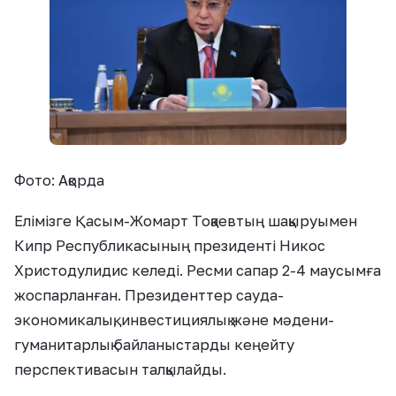
Фото: Ақорда
Елімізге Қасым-Жомарт Тоқаевтың шақыруымен
Кипр Республикасының президенті Никос
Христодулидис келеді. Ресми сапар 2-4 маусымға
жоспарланған. Президенттер сауда-
экономикалық, инвестициялық және мәдени-
гуманитарлық байланыстарды кеңейту
перспективасын талқылайды.