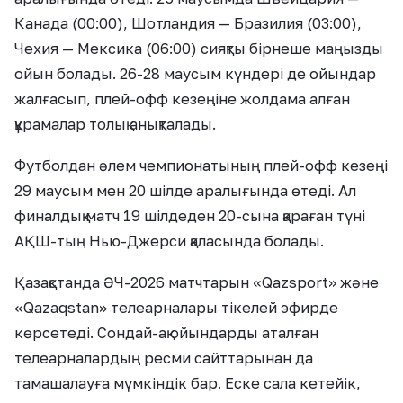
Канада (00:00), Шотландия — Бразилия (03:00),
Чехия — Мексика (06:00) сияқты бірнеше маңызды
ойын болады. 26-28 маусым күндері де ойындар
жалғасып, плей-офф кезеңіне жолдама алған
құрамалар толық анықталады.
Футболдан әлем чемпионатының плей-офф кезеңі
29 маусым мен 20 шілде аралығында өтеді. Ал
финалдық матч 19 шілдеден 20-сына қараған түні
АҚШ-тың Нью-Джерси қаласында болады.
Қазақстанда ӘЧ-2026 матчтарын «Qazsport» және
«Qazaqstan» телеарналары тікелей эфирде
көрсетеді. Сондай-ақ ойындарды аталған
телеарналардың ресми сайттарынан да
тамашалауға мүмкіндік бар. Еске сала кетейік,