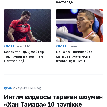
басталды
СПОРТ
Кеше, 11:10
СПОРТ
4 тамыз
Қазақстандық файтер
Санжар Тәшкенбайға
төрт жылға спорттан
қатысты жағымсыз
шеттетілді
жаңалық шықты
2 маусым
·
1 мин оқу
ҚОҒАМ
Интим видеосы тараған шоумен
«Хан Тамада» 10 тәулікке