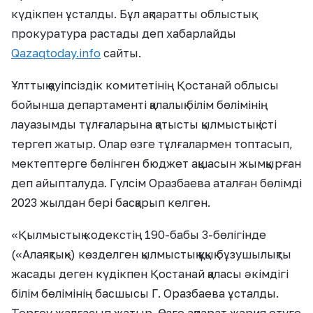
күдікпен ұсталды. Бұл ақпаратты облыстық
прокуратура растады деп хабарлайды
Qazaqtoday.info
сайты.
Ұлттық қауіпсіздік комитетінің Қостанай облысы
бойынша департаменті қалалық білім бөлімінің
лауазымды тұлғаларына қатысты қылмыстық істі
тергеп жатыр. Олар өзге тұлғалармен топтасып,
мектептерге бөлінген бюджет ақшасын жымқырған
деп айыпталуда. Гүлсім Оразбаева аталған бөлімді
2023 жылдан бері басқарып келген.
«Қылмыстық кодекстің 190-бабы 3-бөлігінде
(«Алаяқтық») көзделген қылмыстық құқық бұзушылықты
жасады деген күдікпен Қостанай қаласы әкімдігі
білім бөлімінің басшысы Г. Оразбаева ұсталды.