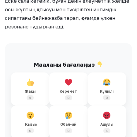
Еске сала кетейік, бұған дейін әлеуметтік желіде
осы жұптың қатысуымен түсірілген интимдік
сипаттағы бейнежазба тарап, қоғамда үлкен
резонанс тудырған еді.
Мақаланы бағалаңыз
Жақсы
Керемет
Күлкілі
1
0
0
Қызық
Обал-ай
Ашулы
0
0
1