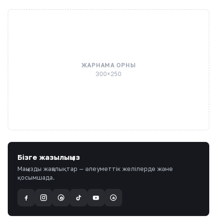
ЖАРНАМА ОРНЫ
300×250
Бізге жазылыңыз
Маңызды жаңалықтар — әлеуметтік желілерде және
қосымшада.
a
@