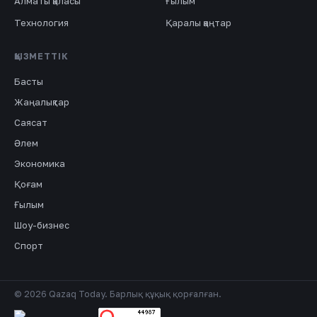
Алматы қаласы
Ғылым
Технология
Қаралы қаңтар
ҚЫЗМЕТТІК
Басты
Жаңалықтар
Саясат
Әлем
Экономика
Қоғам
Ғылым
Шоу-бизнес
Спорт
© 2026 Qazaq Today. Барлық құқық қорғалған.