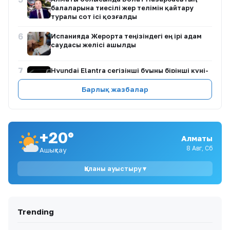
балаларына тиесілі жер телімін қайтару
туралы сот ісі қозғалды
6
Испанияда Жерорта теңізіндегі ең ірі адам
саудасы желісі ашылды
7
Hyundai Elantra сегізінші буыны бірінші күні-
ақ рекорд жасады
Барлық жазбалар
8
Тоқаев Солтүстік Қазақстан облысының
тұрғындарына үндеу жасады
+20°
Алматы
9
Алматыдағы «Байсат» базары 24,8 млрд
теңгеге сатылды
8 Авг, Сб
Ашықтау
Қаланы ауыстыру ▾
10
Мемлекет басшысы кинорежиссер Ардақ
Әмірқұловтың отбасына көңіл айтты
Trending