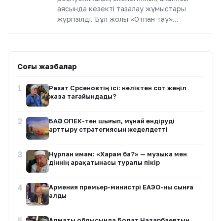
аясында кезекті тазалау жұмыстары
жүргізілді. Бұл жолы «Отпан тау»…
Соңғы жазбалар
1
Рахат Сәрсеновтің ісі: неліктен сот жеңіл
жаза тағайындады?
2
БАӘ ОПЕК-тен шығып, мұнай өндіруді
арттыру стратегиясын жеделдетті
3
Нұрлан имам: «Харам ба?» — музыка мен
діннің арақатынасы туралы пікір
4
Армения премьер-министрі ЕАЭО-ны сынға
алды
5
Алматы облысында Болат Назарбаевтың