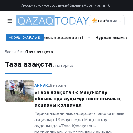
Информационное сообщение
Жарнама
Жоба туралы
+20°
Алматы
ді арттыру стратегиясын жеделдетті
•
Нұрлан имам: «Хара
СОҢҒЫ ЖАҢАЛЫҚ
Басты бет
/
Таза Қазақста
Таза Қазақста
1 материал
АЙМАҚ
18 маусым
«Таза Қазақстан»: Маңғыстау
облысында ауқымды экологиялық
акцияны қолдауда
Тарихи-мәдени нысандардағы экологиялық
акциялар 18 маусымда Маңғыстау
ауданында «Таза Қазақстан»
республикалық экологиялық акциясы