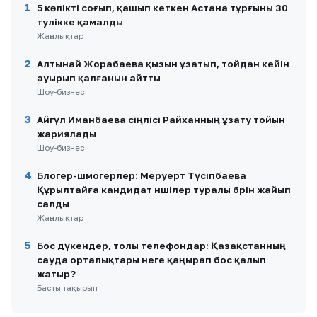
1
5 көлікті соғып, қашып кеткен Астана тұрғыны 30
тәулікке қамалды
Жаңалықтар
2
Алтынай Жорабаева қызын ұзатып, тойдан кейін
ауырып қалғанын айтты
Шоу-бизнес
3
Айгүл Иманбаева сіңлісі Райханның ұзату тойын
жариялады
Шоу-бизнес
4
Блогер-шмогерлер: Меруерт Түсіпбаева
Құрылтайға кандидат әншілер туралы бәрін жайып
салды
Жаңалықтар
5
Бос дүкендер, толы телефондар: Қазақстанның
сауда орталықтары неге қаңырап бос қалып
жатыр?
Басты тақырып