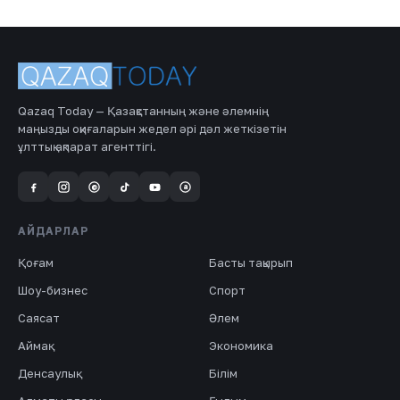
Qazaq Today — Қазақстанның және әлемнің
маңызды оқиғаларын жедел әрі дәл жеткізетін
ұлттық ақпарат агенттігі.
a
@
АЙДАРЛАР
Қоғам
Басты тақырып
Шоу-бизнес
Спорт
Саясат
Әлем
Аймақ
Экономика
Денсаулық
Білім