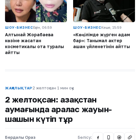
ШОУ-БИЗНЕС
Бүгін, 06:59
ШОУ-БИЗНЕС
Кеше, 15:59
Алтынай Жорабаева
«Көңілімде жүрген адам
көзіне жасатқан
бар»: Танымал актер
косметикалық ота туралы
қашан үйленетінін айтты
айтты
2 желтоқсан
·
1 мин оқу
ЖАҢАЛЫҚТАР
2 желтоқсан: Қазақстан
аумағында аралас жауын-
шашын күтіп тұр
Бердалы Ораз
Бөлісу:
@