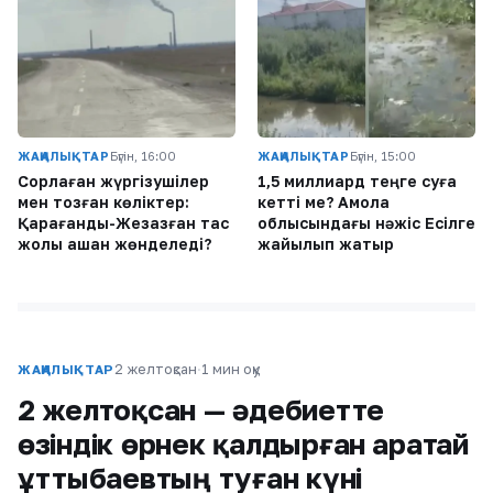
ЖАҢАЛЫҚТАР
Бүгін, 16:00
ЖАҢАЛЫҚТАР
Бүгін, 15:00
Сорлаған жүргізушілер
1,5 миллиард теңге суға
мен тозған көліктер:
кетті ме? Ақмола
Қарағанды-Жезқазған тас
облысындағы нәжіс Есілге
жолы қашан жөнделеді?
жайылып жатыр
2 желтоқсан
·
1 мин оқу
ЖАҢАЛЫҚТАР
2 желтоқсан — әдебиетте
өзіндік өрнек қалдырған Қаратай
Құттыбаевтың туған күні