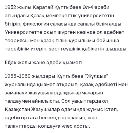
1952 жылы Қаратай Құттыбаев Әл-Фараби
атындағы Қазақ мемлекеттік университетін
бітіріп, филология саласында сапалы білім алды.
Университетте оқып жүрген кезінде ол әдебиет
теориясы мен қазақ тілінің құрылымы бойынша
терең білім игеріп, зерттеушілік қабілетін шыңдады.
Еңбек жолы және әдеби қызметі
1955–1960 жылдары Құттыбаев “Жұлдыз”
журналында қызмет атқарып, қазақ әдебиеті мен
заманауи жазушылардың шығармаларын
талдаумен айналысты. Сол уақыттарда ол
Қазақстан Жазушылар одағында жұмыс істеп,
әдеби ортаға белсенді араласып, жас
таланттарды қолдауға үлес қосты.