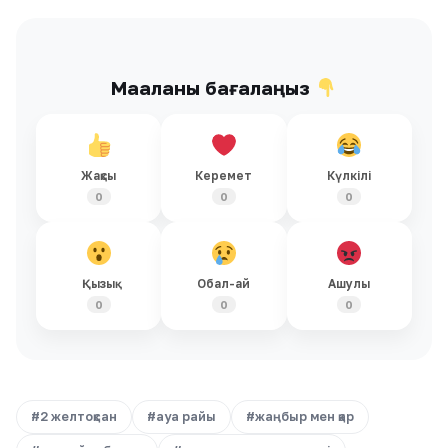
Мақаланы бағалаңыз
Жақсы
Керемет
Күлкілі
0
0
0
Қызық
Обал-ай
Ашулы
0
0
0
#2 желтоқсан
#ауа райы
#жаңбыр мен қар