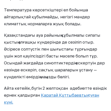
Температура көрсеткіштері ел бойынша
айтарлықтай құбылмайды, негізгі мәндер
климаттық нормаларға жуық болады.
Қазақстандағы ауа райының құбылмалы сипаты
қыстың алғашқы күндерінде де сезіліп отыр.
Әсіресе солтүстік пен шығыстағы тұрғындар
үшін жол қауіпсіздігі басты мәселе болып тұр.
Осындай жағдайда синоптиктердің ескертуін дер
кезінде ескеріп, сақтық шараларын ұстану —
күнделікті өмірдің маңызды бөлігі.
Айта кетейік,бүгін 2 желтоқсан әдебиетте өзіндік
өрнек қалдырған
Қаратай Құттыбаевтың туған
күні.