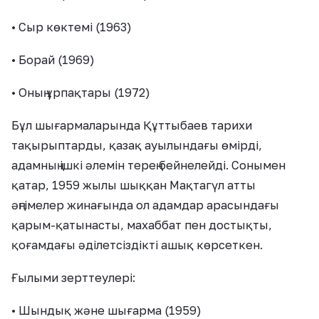
• Сыр көктемі (1963)
• Борай (1969)
• Оның ұрпақтары (1972)
Бұл шығармаларында Құттыбаев тарихи
тақырыптарды, қазақ ауылындағы өмірді,
адамның ішкі әлемін терең бейнелейді. Сонымен
қатар, 1959 жылы шыққан Мақтагүл атты
әңгімелер жинағында ол адамдар арасындағы
қарым-қатынасты, махаббат пен достықты,
қоғамдағы әділетсіздікті ашық көрсеткен.
Ғылыми зерттеулері:
• Шындық және шығарма (1959)