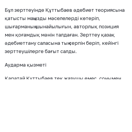
Бұл зерттеуінде Құттыбаев әдебиет теориясына
қатысты маңызды мәселелерді көтеріп,
шығарманың шынайылығын, авторлық позиция
мен қоғамдық мәнін талдаған. Зерттеу қазақ
әдебиеттану саласына тың серпін беріп, кейінгі
зерттеушілерге бағыт салды.
Аударма қызметі
Қаратай Құттыбаев тек жазушы емес, сонымен
қатар аудармашы ретінде де қазақ әдебиетінің
дамуына елеулі үлес қосты. Ол орыс, парсы
тіліндегі шығармаларды қазақ оқырмандарына
жеткізді:
• М.Горькийдің Зыковтар