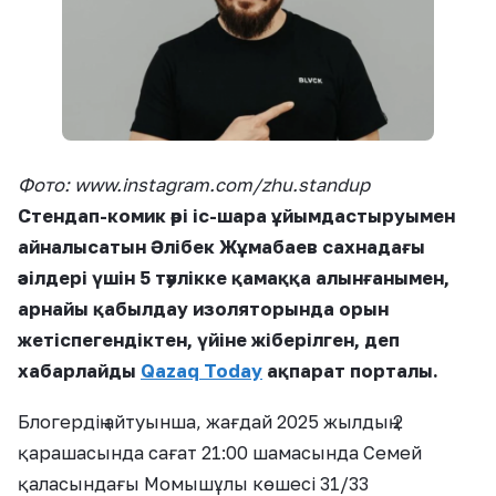
Фото: www.instagram.com/zhu.standup
Стендап-комик әрі іс-шара ұйымдастыруымен
айналысатын Әлібек Жұмабаев сахнадағы
әзілдері үшін 5 тәулікке қамаққа алынғанымен,
арнайы қабылдау изоляторында орын
жетіспегендіктен, үйіне жіберілген, деп
хабарлайды
Qazaq Today
ақпарат порталы.
Блогердің айтуынша, жағдай 2025 жылдың 2
қарашасында сағат 21:00 шамасында Семей
қаласындағы Момышұлы көшесі 31/33