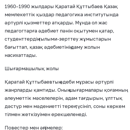
1960–1990 жылдары Қаратай Құттыбаев Қазақ
мемлекеттік қыздар педагогика институтында
әртүрлі қызметтер атқарды. Мұнда ол жас
педагогтарға әдебиет пәнін оқытумен қатар,
студенттердің ғылыми-зерттеу жұмыстарын
бағыттап, қазақ әдебиетінің даму жолын
насихаттады.
Шығармашылық жолы
Қаратай Құттыбаевтың әдеби мұрасы әртүрлі
жанрларды қамтиды. Оның шығармалары қоғамның
әлеуметтік мәселелерін, адам тағдырын, ұлттық
дәстүр мен мәдениетті терең түсініп, соны көркем
тілмен жеткізуімен ерекшеленеді.
Повестер мен әңгімелер: