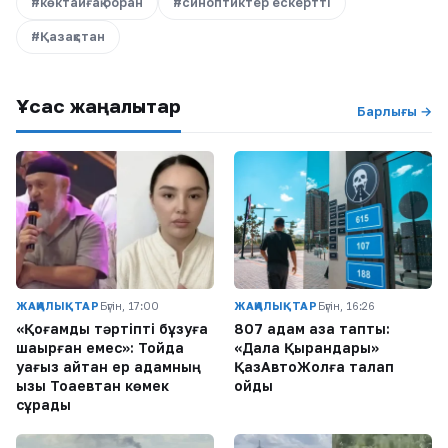
#көктайғақ боран
#синоптиктер ескертті
#Қазақстан
Ұқсас жаңалықтар
Барлығы →
ЖАҢАЛЫҚТАР
Бүгін, 17:00
ЖАҢАЛЫҚТАР
Бүгін, 16:26
«Қоғамдық тәртіпті бұзуға
807 адам қаза тапты:
шақырған емес»: Тойда
«Дала Қырандары»
уағыз айтқан ер адамның
ҚазАвтоЖолға талап
қызы Тоқаевтан көмек
қойды
сұрады