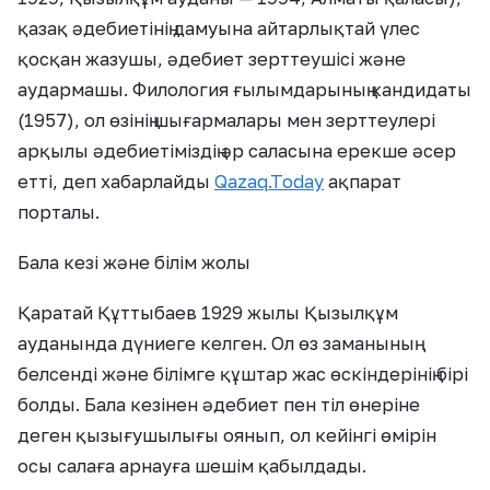
қазақ әдебиетінің дамуына айтарлықтай үлес
қосқан жазушы, әдебиет зерттеушісі және
аудармашы. Филология ғылымдарының кандидаты
(1957), ол өзінің шығармалары мен зерттеулері
арқылы әдебиетіміздің әр саласына ерекше әсер
етті, деп хабарлайды
Qazaq.Today
ақпарат
порталы.
Бала кезі және білім жолы
Қаратай Құттыбаев 1929 жылы Қызылқұм
ауданында дүниеге келген. Ол өз заманының
белсенді және білімге құштар жас өскіндерінің бірі
болды. Бала кезінен әдебиет пен тіл өнеріне
деген қызығушылығы оянып, ол кейінгі өмірін
осы салаға арнауға шешім қабылдады.