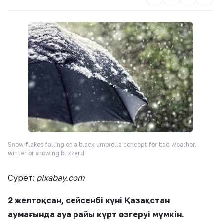
Snow flakes falling on a black umbrella concept for bad weather,
winter or snowing blizzard
Сурет:
pixabay.com
2 желтоқсан, сейсенбі күні Қазақстан
аумағында ауа райы күрт өзгеруі мүмкін.