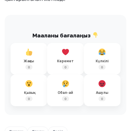
Мақаланы бағалаңыз
Жақсы
Керемет
Күлкілі
0
0
0
Қызық
Обал-ай
Ашулы
0
0
0