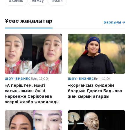
#комик
#қамау
#әзіл
Ұқсас жаңалықтар
Барлығы →
ШОУ-БИЗНЕС
Бүгін, 12:00
ШОУ-БИЗНЕС
Бүгін, 11:04
«Ақ періштем, мәңгі
«Қорғансыз күндерім
сағынышым»: Әнші
болды»: Дариға Бадықова
Наркенже Серікбаева
жан сырын ақтарды
әсерлі жазба жариялады