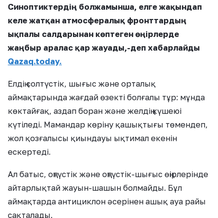
Синоптиктердің болжамынша, елге жақындап
келе жатқан атмосфералық фронттардың
ықпалы салдарынан көптеген өңірлерде
жаңбыр аралас қар жауады,-деп хабарлайды
Qazaq.today.
Елдің солтүстік, шығыс және орталық
аймақтарында жағдай өзекті болғалы тұр: мұнда
көктайғақ, аздап боран және желдің күшеюі
күтіледі. Мамандар көріну қашықтығы төмендеп,
жол қозғалысы қиындауы ықтимал екенін
ескертеді.
Ал батыс, оңтүстік және оңтүстік-шығыс өңірлерінде
айтарлықтай жауын-шашын болмайды. Бұл
аймақтарда антициклон әсерінен ашық ауа райы
сақталады.