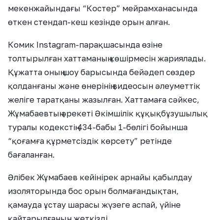
мекенжайындағы “Костер” мейрамханасында
өткен стендап-кеш кезінде орын алған.
Комик Instagram-парақшасында өзіне
толтырылған хаттаманың көшірмесін жариялады.
Құжатта оның шоу барысында бейәдеп сөздер
қолданғаны және өнерінің видеосын әлеуметтік
желіге таратқаны жазылған. Хаттамаға сәйкес,
Жұмабаевтың әрекеті Әкімшілік құқықбұзушылық
туралы кодекстің 434-бабы 1-бөлігі бойынша
“қоғамға құрметсіздік көрсету” ретінде
бағаланған.
Әлібек Жұмабаев кейінірек арнайы қабылдау
изоляторында бос орын болмағандықтан,
қамауда ұстау шарасы жүзеге аспай, үйіне
қайтарылғанын жеткізді.