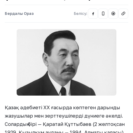
Бердалы Ораз
Бөлісу:
@
Қазақ әдебиеті ХХ ғасырда көптеген дарынды
жазушылар мен зерттеушілерді дүниеге әкелді.
Солардың бірі — Қаратай Құттыбаев (2 желтоқсан
1929, Қызылқұм ауданы — 1994, Алматы қаласы),