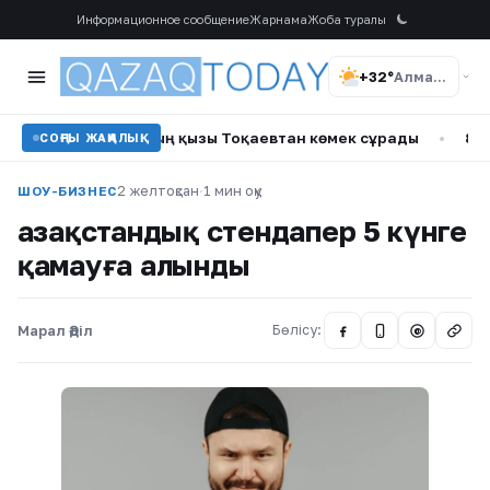
Информационное сообщение
Жарнама
Жоба туралы
+32°
Алматы
н ер адамның қызы Тоқаевтан көмек сұрады
•
807 адам қаз
СОҢҒЫ ЖАҢАЛЫҚ
2 желтоқсан
·
1 мин оқу
ШОУ-БИЗНЕС
Қазақстандық стендапер 5 күнге
қамауға алынды
Марал Әділ
Бөлісу:
@