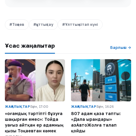
#Тоқаев
#құттықтау
#Ұлттық кітап күні
Ұқсас жаңалықтар
Барлығы →
ЖАҢАЛЫҚТАР
Бүгін, 17:00
ЖАҢАЛЫҚТАР
Бүгін, 16:26
«Қоғамдық тәртіпті бұзуға
807 адам қаза тапты:
шақырған емес»: Тойда
«Дала Қырандары»
уағыз айтқан ер адамның
ҚазАвтоЖолға талап
қызы Тоқаевтан көмек
қойды