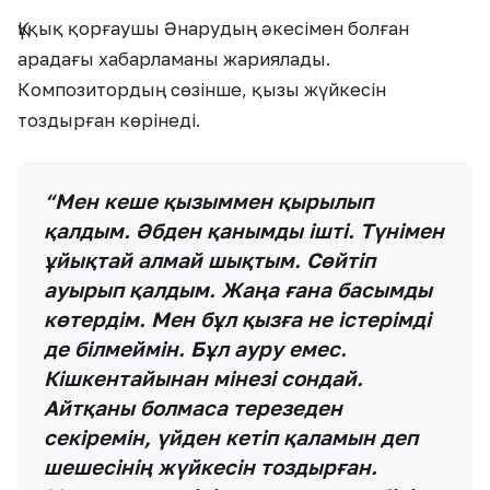
Құқық қорғаушы Әнарудың әкесімен болған
арадағы хабарламаны жариялады.
Композитордың сөзінше, қызы жүйкесін
тоздырған көрінеді.
“Мен кеше қызыммен қырылып
қалдым. Әбден қанымды ішті. Түнімен
ұйықтай алмай шықтым. Сөйтіп
ауырып қалдым. Жаңа ғана басымды
көтердім. Мен бұл қызға не істерімді
де білмеймін. Бұл ауру емес.
Кішкентайынан мінезі сондай.
Айтқаны болмаса терезеден
секіремін, үйден кетіп қаламын деп
шешесінің жүйкесін тоздырған.