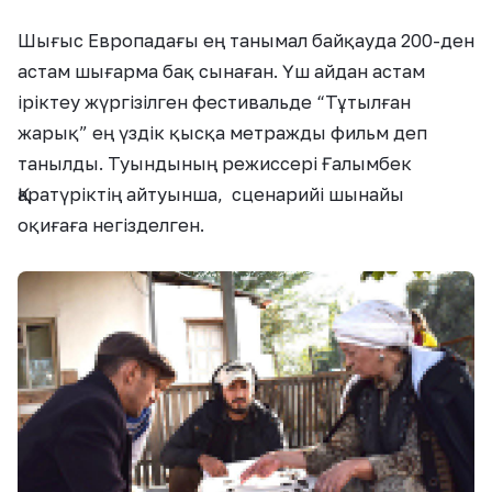
Шығыс Европадағы ең танымал байқауда
200-ден
астам шығарма бақ сына
ған. Ү
ш айдан астам
іріктеу жүргізілген фестивальде “Тұтылған
жарық” ең үздік қысқа метражды фильм деп
таныл
ды. Туындының режиссері
Ғалымбек
Қаратүрік
тің айтуынша,
сценарийі шынайы
оқиғаға негізделген.