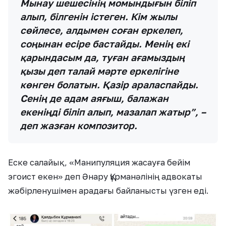
Мынау шешесінің момындығын біліп
алып, білгенін істеген. Кім жылы
сөйлесе, алдымен соған еркелеп,
соңынан есіре бастайды. Менің екі
қарындасым да, туған ағамыздың
қызы деп талай мәрте еркелігіне
көнген болатын. Қазір араласпайды.
Сенің де адам аяғыш, балажан
екеніңді біліп алып, мазалап жатыр”, –
деп жазған композитор. ​​​​​​​
Еске салайық, «Манипуляция жасауға бейім
эгоист екен» деп Әнару Құрманәлінің адвокаты
жәбірленушімен арадағы байланысты үзген еді.