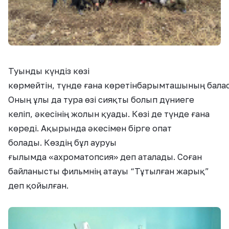
Туынды
күндіз көзі
көрмейтін
,
түнде
ғана
көретін
барымташы
ның
бала
Оның
ұлы да
тура өзі сияқты болып дүниеге
келіп,
әкесінің жолын қуа
ды. К
өзі
де түнде ғана
көреді. Ақырында
әкесімен бірге опат
бол
ады.
Көздің бұл ауруы
ғылымда
«
ахроматопсия
»
деп аталады
.
C
оған
байланысты фильмнің атауы “Тұтылған жарық”
деп
қойылған.