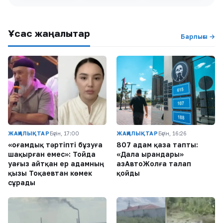
Ұқсас жаңалықтар
Барлығы →
ЖАҢАЛЫҚТАР
Бүгін, 17:00
ЖАҢАЛЫҚТАР
Бүгін, 16:26
«Қоғамдық тәртіпті бұзуға
807 адам қаза тапты:
шақырған емес»: Тойда
«Дала Қырандары»
уағыз айтқан ер адамның
ҚазАвтоЖолға талап
қызы Тоқаевтан көмек
қойды
сұрады