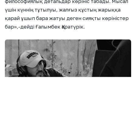
философиялық детальдар көрініс табады. Мысал
үшін күннің тұтылуы, жалғыз құстың жарыққа
қарай ұшып бара жатуы деген сияқты көріністер
бар
»,-де
йді
Ғалымбек Қаратүрік
.