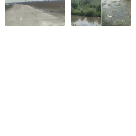
ЖАҢАЛЫҚТАР
Бүгін, 16:00
ЖАҢАЛЫҚТАР
Бүгін, 15:00
Сорлаған жүргізушілер
1,5 миллиард теңге суға
мен тозған көліктер:
кетті ме? Ақмола
Қарағанды-Жезқазған тас
облысындағы нәжіс Есілге
жолы қашан жөнделеді?
жайылып жатыр
Соңғы жазбалар
1
Еуропадағы аномальды ыстық 2 млрд
евролық шығын әкелді
2
АҚШ Сенаты Ресей мен Иранға қарсы жаңа
санкциялар пакетін мақұлдады
3
Ванганың 2026 жылға арналған болжамдары: