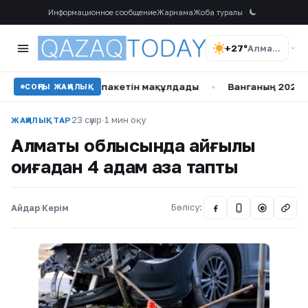
Информационное сообщение
Жарнама
Жоба туралы
+27°
Алматы
циялар пакетін мақұлдады
•
Ванганың 2026 жылға арналға
СОҢҒЫ ЖАҢАЛЫҚ
23 сәуір
·
1 мин оқу
ЖАҢАЛЫҚТАР
Алматы облысында қайғылы
оқиғадан 4 адам қаза тапты
Айдар Керім
Бөлісу:
@