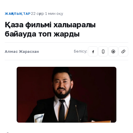
22 сәуір
·
1 мин оқу
ЖАҢАЛЫҚТАР
Қазақ фильмі халықаралық
байқауда топ жарды
Алмас Жарасхан
Бөлісу:
@