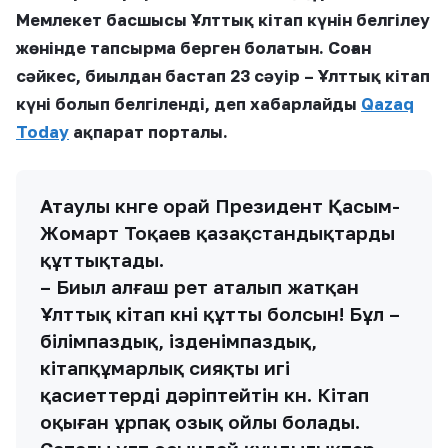
Мемлекет басшысы Ұлттық кітап күнін белгілеу
жөнінде тапсырма берген болатын. Соған
сәйкес, биылдан бастап 23 сәуір – Ұлттық кітап
күні болып белгіленді, деп хабарлайды
Qazaq
Today
ақпарат порталы.
Атаулы күнге орай Президент Қасым-
Жомарт Тоқаев қазақстандықтарды
құттықтады.
– Биыл алғаш рет аталып жатқан
Ұлттық кітап күні құтты болсын! Бұл –
білімпаздық, ізденімпаздық,
кітапқұмарлық сияқты игі
қасиеттерді дәріптейтін күн. Кітап
оқыған ұрпақ озық ойлы болады.