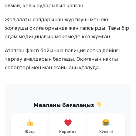
алмай, көлік аударылып қалған.
Жол апаты салдарынан жүргізуші мен екі
жолаушы оқиға орнында жан тапсырды. Тағы бір
адам медициналық мекемеде көз жұмған.
Аталған факті бойынша полиция сотқа дейінгі
тергеу амалдарын бастады. Оқиғаның нақты
себептері мен мән-жайы анықталуда.
Мақаланы бағалаңыз
Жақсы
Керемет
Күлкілі