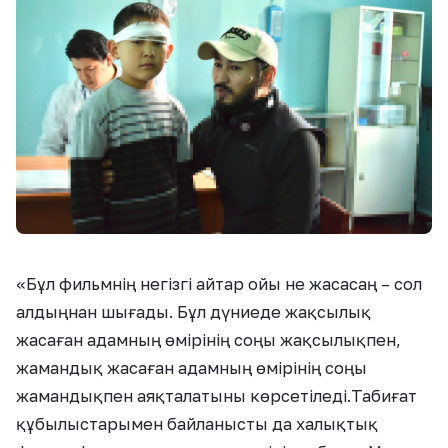
«
Бұл фильмнің
негізгі
айтар ойы
не жасасаң – сол
алдыңнан шығады. Б
ұл дүниеде
жақсылық
жасаған адамның өмірінің соңы жақсылықпен,
жамандық жасаған адамның өмірінің соңы
жамандықпен аяқталатыны көрсетіледі.
Табиғат
құбылыс
тар
ымен байланысты
да
халықтық