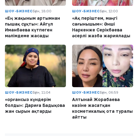
ШОУ-БИЗНЕС
Бүгін, 18:00
ШОУ-БИЗНЕС
Бүгін, 12:00
«Ең жақыным артымнан
«Ақ періштем, мәңгі
пышақ сұқты»: Айгүл
сағынышым»: Әнші
Иманбаева күтпеген
Наркенже Серікбаева
мәлімдеме жасады
әсерлі жазба жариялады
ШОУ-БИЗНЕС
Бүгін, 11:04
ШОУ-БИЗНЕС
Бүгін, 06:59
«Қорғансыз күндерім
Алтынай Жорабаева
болды»: Дариға Бадықова
көзіне жасатқан
жан сырын ақтарды
косметикалық ота туралы
айтты