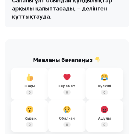
Сапалы ұлт осындай құндылықтар
арқылы қалыптасады, – делінген
құттықтауда.
Мақаланы бағалаңыз
Жақсы
Керемет
Күлкілі
0
0
0
Қызық
Обал-ай
Ашулы
0
0
0