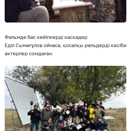
Фильмде бас кейіпкер
ді каскадер
Еділ
С
ы
мағ
ұ
лов
ойнаса
,
қосалқы рөльдерді
кәсіби
актерлер сомда
ған
.