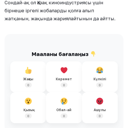
С
ондай-ақ
ол Қ
азақ киноиндустриясы үшін
бірнеше іргелі жобаларды қолға ал
ып
жатқанын,
жақында жариялайтынын да айтты.
Мақаланы бағалаңыз
Жақсы
Керемет
Күлкілі
0
0
0
Қызық
Обал-ай
Ашулы
0
0
0