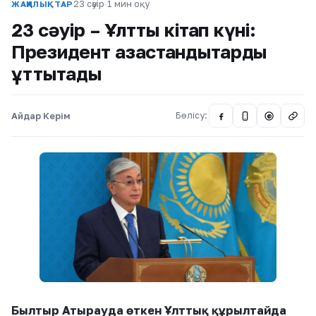
23 сәуір
·
1 мин оқу
ЖАҢАЛЫҚТАР
23 сәуір – Ұлттық кітап күні:
Президент қазақстандықтарды
құттықтады
Айдар Керім
Бөлісу:
@
Былтыр Атырауда өткен Ұлттық құрылтайда