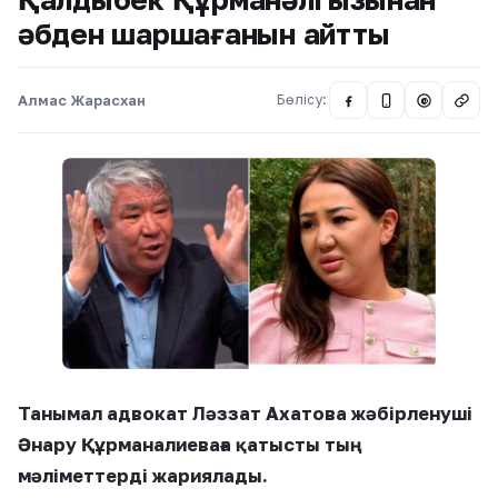
әбден шаршағанын айтты
Алмас Жарасхан
Бөлісу:
@
Танымал адвокат Ләззат Ахатова жәбірленуші
Әнару Құрманалиеваға қатысты тың
мәліметтерді жариялады.