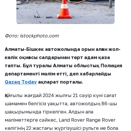
Фото: istockphoto.com
Алматы-Бішкек автожолында орын алған жол-
көлік оқиғасы салдарынан төрт адам қаза
тапты. Бұл туралы Алматы облыстық Полиция
департаменті мәлім етті, деп хабарлайды
Qazaq Today
ақпарат порталы.
Қайғылы жағдай 2024 жылғы 21 сәуір күні сағат
шамамен белгісіз уақытта, автожолдың 86-шы
шақырымында тіркелген. Алдын ала
мәліметтерге сәйкес, Land Rover Range Rover
көлігінің 22 жастағы жүргізушісі рульге ие бола