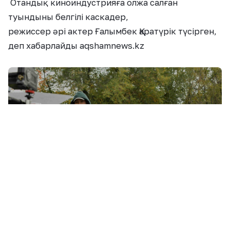
Отандық киноиндустрияға олжа салған
туындыны белгілі
каскадер,
режиссер
әрі
актер
Ғалымбек
Қаратүрік
түсірген,
деп хабарлайды aqshamnews.kz