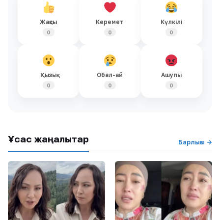
Жақсы
Керемет
Күлкілі
0
0
0
Қызық
Обал-ай
Ашулы
0
0
0
Ұқсас жаңалықтар
Барлығы →