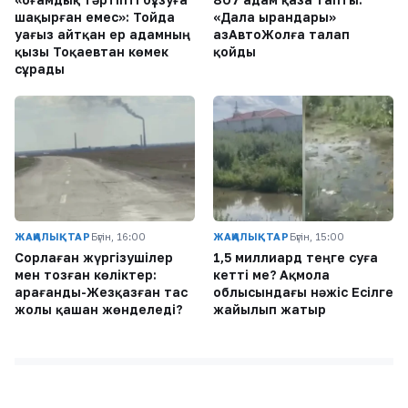
шақырған емес»: Тойда
«Дала Қырандары»
уағыз айтқан ер адамның
ҚазАвтоЖолға талап
қызы Тоқаевтан көмек
қойды
сұрады
ЖАҢАЛЫҚТАР
Бүгін, 16:00
ЖАҢАЛЫҚТАР
Бүгін, 15:00
Сорлаған жүргізушілер
1,5 миллиард теңге суға
мен тозған көліктер:
кетті ме? Ақмола
Қарағанды-Жезқазған тас
облысындағы нәжіс Есілге
жолы қашан жөнделеді?
жайылып жатыр