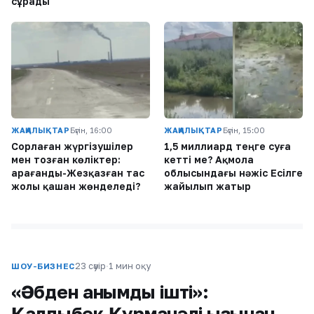
сұрады
ЖАҢАЛЫҚТАР
Бүгін, 16:00
ЖАҢАЛЫҚТАР
Бүгін, 15:00
Сорлаған жүргізушілер
1,5 миллиард теңге суға
мен тозған көліктер:
кетті ме? Ақмола
Қарағанды-Жезқазған тас
облысындағы нәжіс Есілге
жолы қашан жөнделеді?
жайылып жатыр
23 сәуір
·
1 мин оқу
ШОУ-БИЗНЕС
«Әбден қанымды ішті»:
Қалдыбек Құрманәлі қызынан