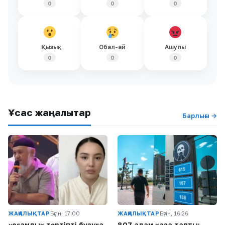
0
0
0
Қызық
Обал-ай
Ашулы
0
0
0
Ұқсас жаңалықтар
Барлығы →
ЖАҢАЛЫҚТАР
Бүгін, 17:00
ЖАҢАЛЫҚТАР
Бүгін, 16:26
«Қоғамдық тәртіпті бұзуға
807 адам қаза тапты: