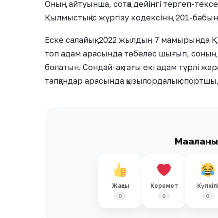
Оның айтуынша, сотқа дейінгі тергеп-текс
Қылмыстық іс жүргізу кодексінің 201-баб
Еске салайық, 2022 жылдың 7 мамырында 
топ адам арасында төбелес шығып, соның с
болатын. Сондай-ақ тағы екі адам түрлі жар
тапқандар арасында қызылордалық спортшы,
Мақалан
Жақсы
Керемет
Күлкіл
0
0
0