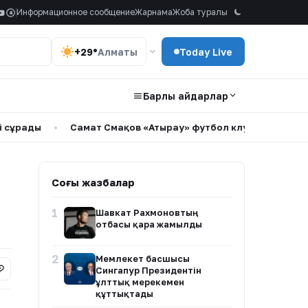
Информационное сообщение
Жарнама
Жоба туралы
a
+29°
Алматы
Today Live
Барлық айдарлар
ады
•
Самат Смақов «Атырау» футбол клубының бас бапкер
Соңғы жазбалар
1
Шавкат Рахмоновтың
отбасы қара жамылды
2
Мемлекет басшысы
Сингапур Президентін
ұлттық мерекемен
құттықтады