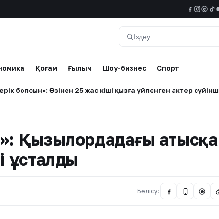
@
Іздеу
номика
Қоғам
Ғылым
Шоу-бизнес
Спорт
олсын»: Өзінен 25 жас кіші қызға үйленген актер сүйінші сұр
н»: Қызылордадағы атысқа
і ұсталды
Бөлісу:
@