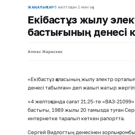
6 желтоқсан
·
1 мин оқу
ЖАҢАЛЫҚТАР
Екібастұз жылу элек
бастығының денесі кө
Алмас Жарасхан
«Екібастұз қаласының жылу электр орталы
денесі табылған» деп жазып жатыр жергілі
«4 желтоқсанда сағат 21.25-те «ВАЗ-21099
бастығы, 1989 жылы 20 тамызда туған Сер
интернетке таралып кеткен рапортта.
Сергей Видлогтың денесінен зорлық-зомбылы