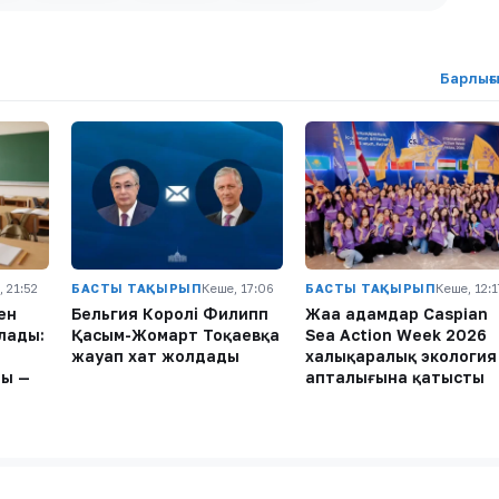
Барлығ
 21:52
БАСТЫ ТАҚЫРЫП
Кеше, 17:06
БАСТЫ ТАҚЫРЫП
Кеше, 12:1
ен
Бельгия Королі Филипп
Жаңа адамдар Caspian
лады:
Қасым-Жомарт Тоқаевқа
Sea Action Week 2026
жауап хат жолдады
халықаралық экология
ы —
апталығына қатысты