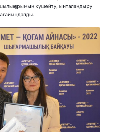
шылық қарымын күшейту, ынталандыру
 тағайындалды.