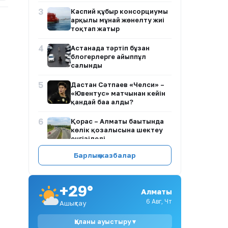
3
Каспий құбыр консорциумы
арқылы мұнай жөнелту жиі
тоқтап жатыр
4
Астанада тәртіп бұзған
блогерлерге айыппұл
салынды
5
Дастан Сәтпаев «Челси» –
«Ювентус» матчынан кейін
қандай баға алды?
6
Қорғас – Алматы бағытында
көлік қозғалысына шектеу
енгізіледі
Барлық жазбалар
7
«Артық кеттік!»: Танымал
блогер Мөлдір Анарбаева
тойда уағыз айтқан ер адамға
жақтасты (ФОТО)
+29°
Алматы
6 Авг, Чт
8
Ашықтау
Ұлттық ұлан сапында 40-қа
жуық егіз жұп ел
қауіпсіздігін қамтамасыз
Қаланы ауыстыру ▾