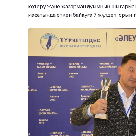
көтеру және жазарман қауымның шығарма
мақсатында өткен байқауға 7 жүлделі орын