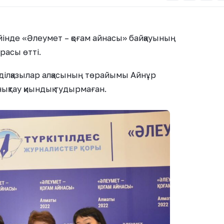
қ үйінде «Әлеумет – қоғам айнасы» байқауының
асы өтті.
 Әділқазылар алқасының төрайымы Айнұр
қтау қиындық тудырмаған.