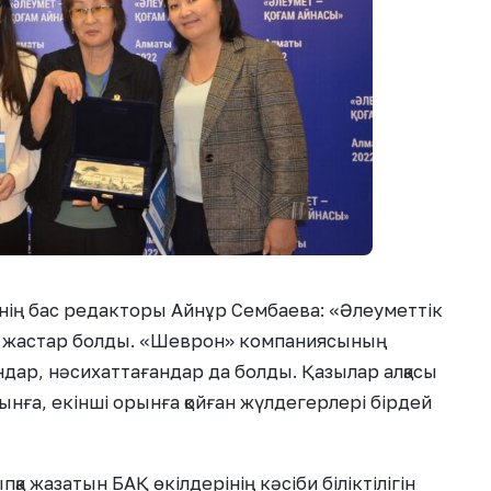
етінің бас редакторы Айнұр Сембаева: «Әлеуметтік
ң жастар болды. «Шеврон» компаниясының
дар, нәсихаттағандар да болды. Қазылар алқасы
і орынға, екінші орынға қойған жүлдегерлері бірдей
пқа жазатын БАҚ өкілдерінің кәсіби біліктілігін