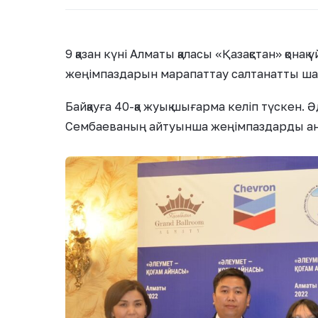
9 қазан күні Алматы қаласы «Қазақстан» қона
жеңімпаздарын марапаттау салтанатты шар
Байқауға 40-қа жуық шығарма келіп түскен.
Сембаеваның айтуынша жеңімпаздарды аны