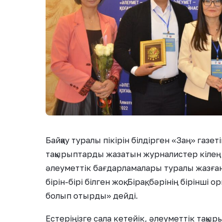
Байқау туралы пікірін білдірген «Заң» газ
тақырыптарды жазатын журналистер кіле
әлеуметтік бағдарламалары туралы жазған
бірін-бірі білген жоқ. Бірақ, бәрінің бірінш
болып отырды» дейді.
Естеріңізге сала кетейік, әлеуметтік тақыры