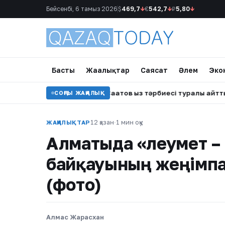
Бейсенбі, 6 тамыз 2026
$
469,7
↓
€
542,7
↓
₽
5,80
↓
Басты
Жаңалықтар
Саясат
Әлем
Эко
алады»: Алмат Сақатов қыз тәрбиесі туралы айтты
•
Каспий
СОҢҒЫ ЖАҢАЛЫҚ
12 қазан
·
1 мин оқу
ЖАҢАЛЫҚТАР
Алматыда «Әлеумет –
байқауының жеңімп
(фото)
Алмас Жарасхан