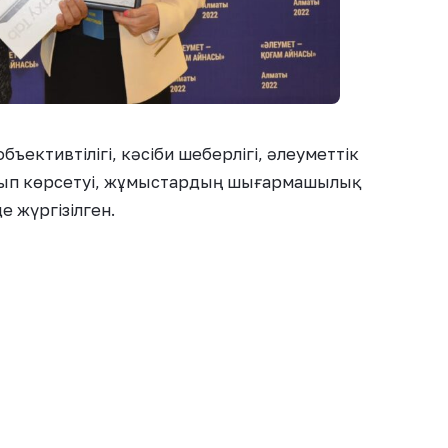
ективтілігі, кәсіби шеберлігі, әлеуметтік
ып көрсетуі, жұмыстардың шығармашылық
 жүргізілген.