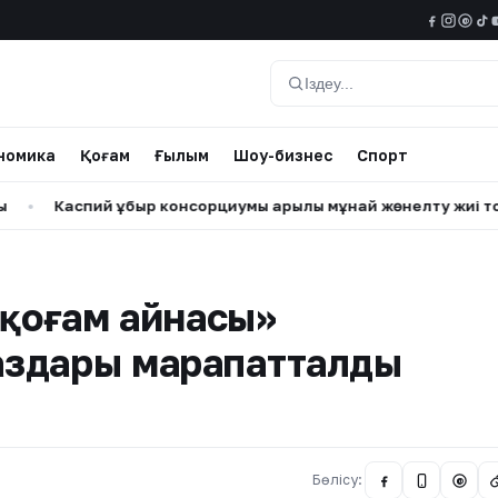
@
Іздеу
номика
Қоғам
Ғылым
Шоу-бизнес
Спорт
 құбыр консорциумы арқылы мұнай жөнелту жиі тоқтап жатыр
 қоғам айнасы»
аздары марапатталды
Бөлісу:
@