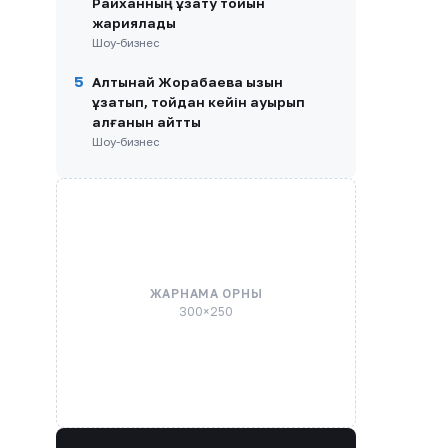
Райханның ұзату тойын
жариялады
Шоу-бизнес
5
Алтынай Жорабаева қызын
ұзатып, тойдан кейін ауырып
қалғанын айтты
Шоу-бизнес
ЖАРНАМА ОРНЫ
300×250