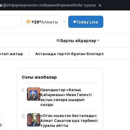
Информационное сообщение
Жарнама
Жоба туралы
a
+29°
Алматы
Today Live
Барлық айдарлар
•
Астанада тәртіп бұзған блогерлерге айыппұл салынды
•
Соңғы жазбалар
1
Оралдықтар «Халық
Қаһарманы» Иван Гапичті
ақтық сапарға шығарып
салды
2
«Отан ошақтан басталады»:
Алмат Сақатов қыз тәрбиесі
туралы айтты