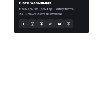
Бізге жазылыңыз
Маңызды жаңалықтар — әлеуметтік
желілерде және қосымшада.
a
@