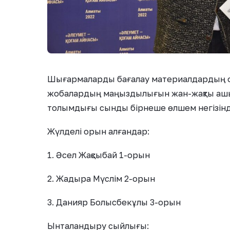
Шығармаларды бағалау материалдардың объ
жобалардың маңыздылығын жан-жақты аш
толымдығы сынды бірнеше өлшем негізінде
Жүлделі орын алғандар:
1. Әсел Жақсыбай 1-орын
2. Жадыра Мүслім 2-орын
3. Данияр Болысбекұлы 3-орын
Ынталандыру сыйлығы: