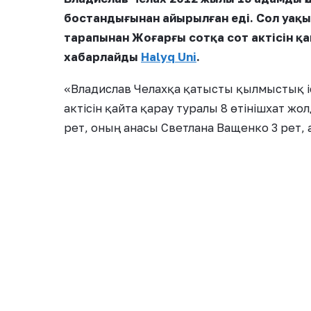
бостандығынан айырылған еді. Сол уақы
тарапынан Жоғарғы сотқа сот актісін қай
хабарлайды
Halyq Uni
.
«Владислав Челахқа қатысты қылмыстық іс
актісін қайта қарау туралы 8 өтінішхат жол
рет, оның анасы Светлана Ващенко 3 рет, 
– делінген Жоғарғы соттың
Halyq Uni
ресми 
2013 ЖЫЛЫ 4 РЕТ ӨТІНІШ БЕРГЕН
Жоғарғы сот ақпаратына сәйкес, сот үкімі 
адвокатынан түскен.
2013 жылдың 22 шілдесінде Серік 
оларды қайта қарау туралы өтіні