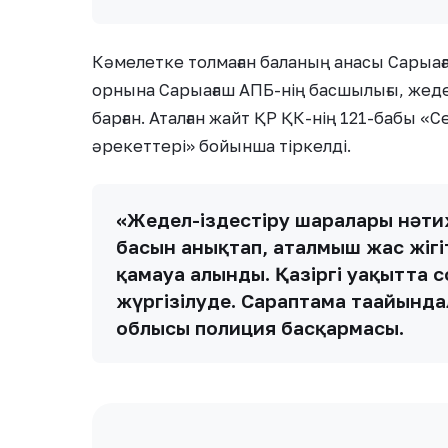
Кәмелетке толмаған баланың анасы Сарыағаш
орнына Сарыағаш АПБ-нің басшылығы, жеде
барған. Аталған жайт ҚР ҚК-нің 121-бабы 
әрекеттері» бойынша тіркелді.
«Жедел-іздестіру шаралары нәтиж
басын анықтап, аталмыш жас жігіт
қамауға алынды. Қазіргі уақытта 
жүргізілуде. Сараптама тағайынд
облысы полиция басқармасы.