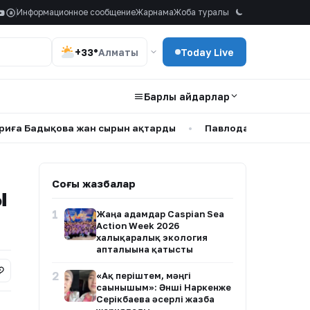
Информационное сообщение
Жарнама
Жоба туралы
a
+33°
Алматы
Today Live
Барлық айдарлар
дықова жан сырын ақтарды
•
Павлодарда каналға шомылу
Соңғы жазбалар
ы
1
Жаңа адамдар Caspian Sea
Action Week 2026
халықаралық экология
апталығына қатысты
2
«Ақ періштем, мәңгі
сағынышым»: Әнші Наркенже
Серікбаева әсерлі жазба