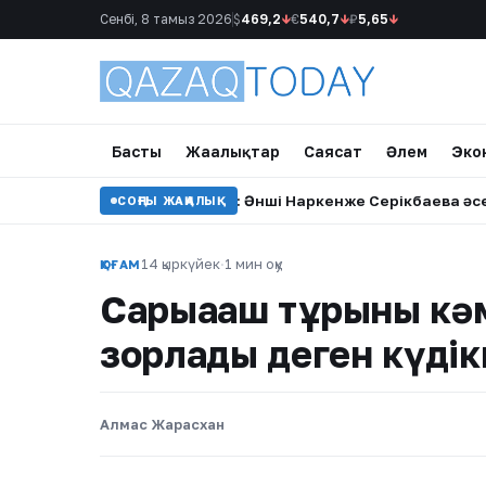
Сенбі, 8 тамыз 2026
$
469,2
↓
€
540,7
↓
₽
5,65
↓
Басты
Жаңалықтар
Саясат
Әлем
Эко
штем, мәңгі сағынышым»: Әнші Наркенже Серікбаева әсерлі ж
СОҢҒЫ ЖАҢАЛЫҚ
14 қыркүйек
·
1 мин оқу
ҚОҒАМ
Сарыағаш тұрғыны кә
зорлады деген күдік
Алмас Жарасхан