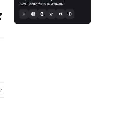
желілерде және қосымшада.
р
a
@
ы