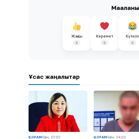
Мақалан
Жақсы
Керемет
Күлкіл
0
0
0
Ұқсас жаңалықтар
ҚОҒАМ
Бүгін, 07:53
ҚОҒАМ
Бүгін, 04:20