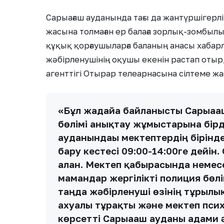
Сарыағаш ауданында тағы да жантүршігерлі
жасына толмаған ер балаға зорлық-зомбылық
құқық қорғаушыларға баланың анасы хабарла
жәбірленушінің оқушы екенін растап отыр
агенттігі Отырар телеарнасына сілтеме жа
«Бұл жағдайға байланысты Сарыағ
бөлімі анықтау жұмыстарына бірде
ауданындағы мектептердің бірінд
бару кестесі 09:00-14:00ге дейін
алған. Мектеп қабырғасында немес
мамандар жергілікті полиция бөлі
таңда жәбірленуші өзінің тұрғыл
ахуалы тұрақты және мектеп пси
көрсетті Сарыағаш ауданы адами ә