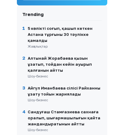
жасатқан косметикалық
ота туралы айтты
Trending
9
Жүк көліктерінің
жүргізушілері Ақтөбе-Орск
шекарасында үш күн
1
5 көлікті соғып, қашып кеткен
кезекте тұрғанын айтты
Астана тұрғыны 30 тәулікке
қамалды
10
Астанада кофеханаға кезек
Жаңалықтар
полиция тексерісіне ұласты
2
Алтынай Жорабаева қызын
ұзатып, тойдан кейін ауырып
қалғанын айтты
Шоу-бизнес
3
Айгүл Иманбаева сіңлісі Райханның
ұзату тойын жариялады
Шоу-бизнес
4
Сандуғаш Стамғазиева сахнаға
оралып, шығармашылығын қайта
жандандыратынын айтты
Шоу-бизнес