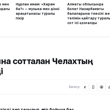
р мен
Нұрлан имам: «Харам
Алматы облысында
ндағы
ба?» — музыка мен діннің
Болат Назарбаевтың
арақатынасы туралы
балаларына тиесілі же
пікір
телімін қайтару турал
сот ісі қозғалды
ына сотталған Челахтың
і
Бөлісу:
@
ірді деп танылып, өмір бойына бас