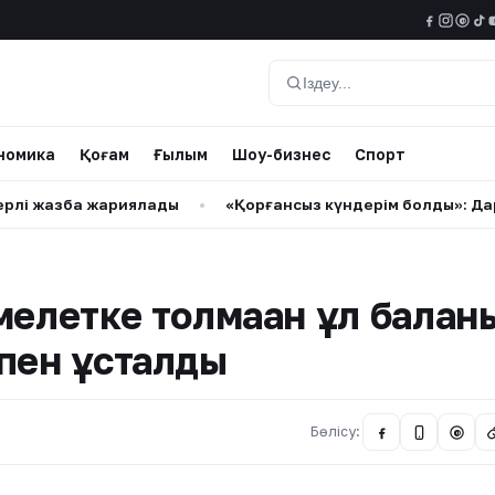
@
Іздеу
номика
Қоғам
Ғылым
Шоу-бизнес
Спорт
азба жариялады
•
«Қорғансыз күндерім болды»: Дариға Ба
мелетке толмаған ұл балан
пен ұсталды
Бөлісу:
@