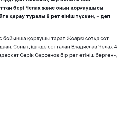
ттан бері Челах және оның қорғаушысы
та қарау туралы 8 рет өтініш түскен, – деп
 бойынша қорғаушы тарап Жоғарғы сотқа сот
даған. Соның ішінде сотталған Владислав Челах 4
адвокат Серік Сәрсенов бір рет өтініш берген»,
сауалына берген жауабында.
шыққаннан кейін алғашқы өтініш Челахтың
Сәрсенов сот актілерімен келіспей,
шхат жолдаған. Қылмыстық іс сұрату