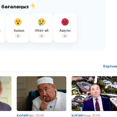
ы бағалаңыз
і
Қызық
Обал-ай
Ашулы
0
0
0
Барлығ
ҚОҒАМ
Бүгін, 00:46
ҚОҒАМ
Кеше, 23:00