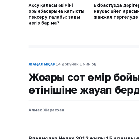
Ақсу қаласы әкімінің
Екібастұзда дәріге
орынбасарына қатысты
науқас әйел арасы
тексеру талабы: заңды
жанжал тергелуде
негіз бар ма?
14 қыркүйек
·
1 мин оқу
ЖАҢАЛЫҚТАР
Жоғарғы сот өмір бой
өтінішіне жауап берд
Алмас Жарасхан
Владислав Челах 2012 жылы 15 адамды өлт