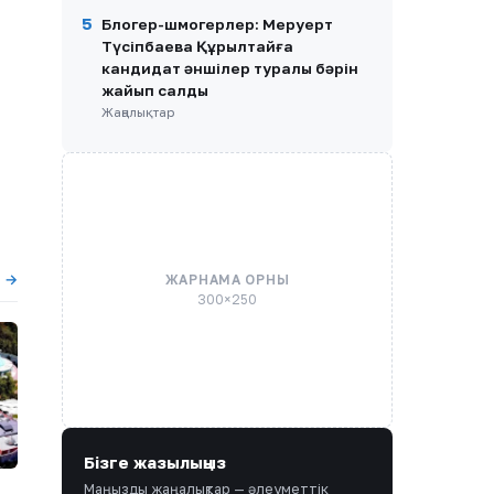
5
Блогер-шмогерлер: Меруерт
Түсіпбаева Құрылтайға
кандидат әншілер туралы бәрін
жайып салды
Жаңалықтар
ы →
ЖАРНАМА ОРНЫ
300×250
Бізге жазылыңыз
Маңызды жаңалықтар — әлеуметтік