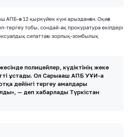
 АПБ-ға 12 қыркүйек күні арызданған. Оқиға
л-тергеу тобы, сондай-ақ прокуратура өкілдері
«Сексуалдық сипаттағы зорлық-зомбылық
есінде полицейлер, күдіктінің жеке
ті ұстады. Ол Сарыағаш АПБ УҰИ-ға
сотқа дейінгі тергеу амалдары
алды», — деп хабарлады Түркістан