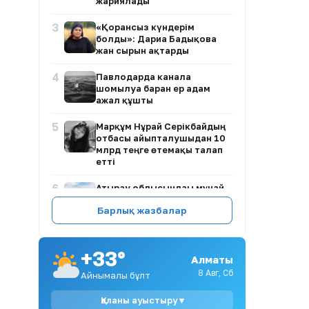
жариялады
3
«Қорғансыз күндерім
болды»: Дариға Бадықова
жан сырын ақтарды
4
Павлодарда каналға
шомылуға барған ер адам
ажал құшты
5
Марқұм Нұрай Серікбайдың
отбасы айыпталушыдан 10
млрд теңге өтемақы талап
етті
6
Атырау облысындағы мұнай
нысандарының әуе
Барлық жазбалар
қорғанысы құпия ма?
7
Ақсу қаласы әкімінің
орынбасарына қатысты
+33°
Алматы
тексеру талабы: заңды негіз
бар ма?
8 Авг, Сб
Айнымалы бұлт
8
Алтынай Жорабаева көзіне
Қаланы ауыстыру ▾