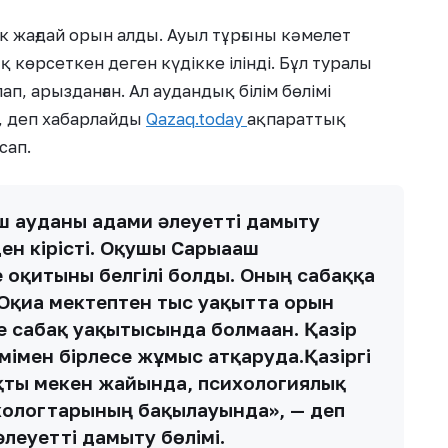
к жағдай орын алды. Ауыл тұрғыны кәмелет
 көрсеткен деген күдікке ілінді. Бұл туралы
п, арызданған. Ал аудандық білім бөлімі
, деп хабарлайды
Qazaq.today
ақпараттық
сап.
аш ауданы адами әлеуетті дамыту
н кірісті. Оқушы Сарыағаш
е оқитыны белгілі болды. Оның сабаққа
. Оқиға мектептен тыс уақытта орын
е сабақ уақытысында болмаған. Қазір
мімен бірлесе жұмыс атқаруда.Қазіргі
ықты мекен жайында, психологиялық
хологтарының бақылауында», — деп
леуетті дамыту бөлімі.