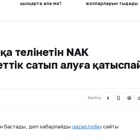
қысқарта ала ма?
жоспарларын тыңдады
қа телінетін NAK
ттік сатып алуға қатыспа
Бөлісу:
@
н бастады, деп хабарлайды
qazaq.today
сайты