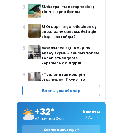
3
Білім гранты иегерлерінің
тізімі жария болды
4
BI Group-тың «төбесінен су
сорғалаған» сапасы: Әкімдік
кімді жақтайды?
5
Жоқ жылуға ақша өндіру:
Ақтау тұрғыны заңсыз төлем
талап еткендерге
наразылық білдірді
6
«Таиландтан кешірім
сұраймын»: Пхукетте
ұсталған қазақстандық
мәлімдеме жасады
Барлық жазбалар
7
Қазақстан құрамасын 62
жастағы Джон ван ‘т Скип
+32°
бастады
Алматы
7 Авг, Пт
Айнымалы бұлт
8
Таиландтағы мектепте атыс
болып, 7 адам қаза тапты
Қаланы ауыстыру ▾