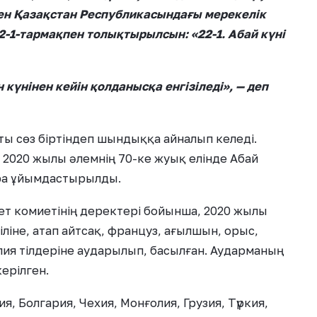
лген Қазақстан Республикасындағы мерекелік
2-1-тармақпен толықтырылсын: «22-1. Абай күні
күнінен кейін қолданысқа енгізіледі», — деп
ты сөз біртіндеп шындыққа айналып келеді.
020 жылы әлемнің 70-ке жуық елінде Абай
шара ұйымдастырылды.
ет комиетінің деректері бойынша, 2020 жылы
ліне, атап айтсақ, француз, ағылшын, орыс,
италия тілдеріне аударылып, басылған. Аударманың
ерілген.
, Болгария, Чехия, Монғолия, Грузия, Түркия,