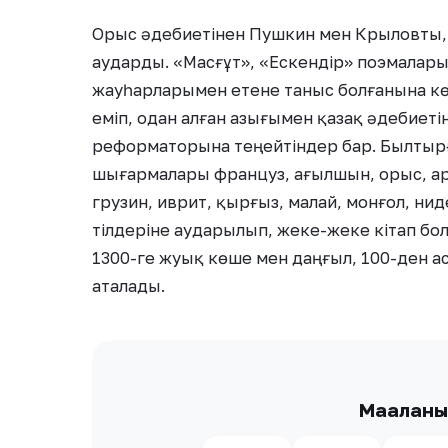
Орыс әдебиетінен Пушкин мен Крыловты, 
аударды. «Масғұт», «Ескендір» поэмалар
жауһарларымен етене таныс болғанына көз
еміп, одан алған азығымен қазақ әдебиет
реформаторына теңейтіндер бар. Былтыр
шығармалары француз, ағылшын, орыс, араб,
грузин, иврит, қырғыз, малай, монғол, нид
тілдеріне аударылып, жеке-жеке кітап бо
1300-ге жуық көше мен даңғыл, 100-ден а
аталады.
Мақалан