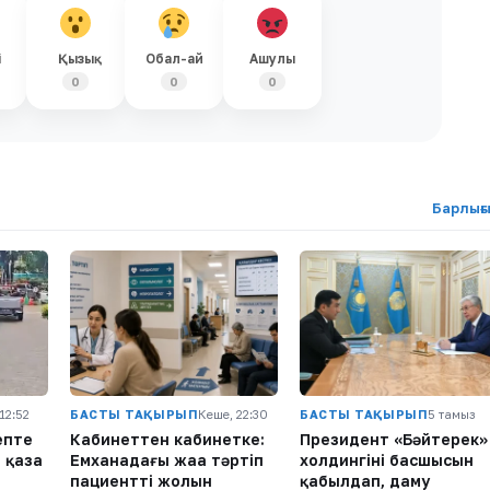
і
Қызық
Обал-ай
Ашулы
0
0
0
Барлығ
 12:52
БАСТЫ ТАҚЫРЫП
Кеше, 22:30
БАСТЫ ТАҚЫРЫП
5 тамыз
епте
Кабинеттен кабинетке:
Президент «Бәйтерек»
 қаза
Емханадағы жаңа тәртіп
холдингінің басшысын
пациенттің жолын
қабылдап, даму