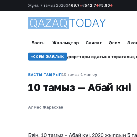
Жұма, 7 тамыз 2026
$
469,7
↓
€
542,7
↓
₽
5,80
↓
Басты
Жаңалықтар
Саясат
Әлем
Эко
тан Түркі тау шаңғы курорттары одағына төрағалық етеді
•
СОҢҒЫ ЖАҢАЛЫҚ
10 тамыз
·
1 мин оқу
БАСТЫ ТАҚЫРЫП
10 тамыз — Абай күні
Алмас Жарасхан
Бүгін, 10 тамыз – Абай күні. 2020 жылдың 