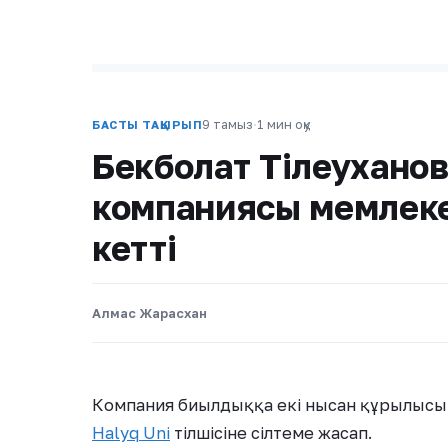
9 тамыз
·
1 мин оқу
БАСТЫ ТАҚЫРЫП
Бекболат Тілеуханов
компаниясы мемлеке
кетті
Алмас Жарасхан
Компания биылдыққа екі нысан құрылысы
Halyq Uni
тілшісіне сілтеме жасап.