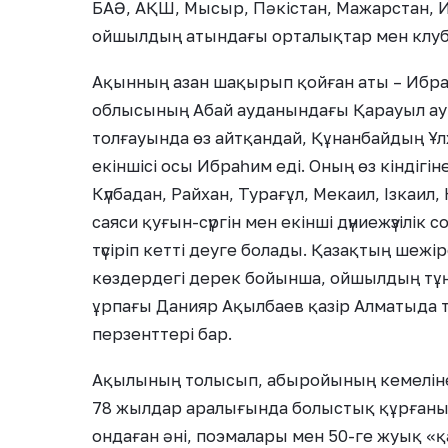
БАӘ, АҚШ, Мысыр, Пәкістан, Мажарстан, И
ойшылдың атындағы орталықтар мен клубт
Ақынның азан шақырып қойған аты – Ибра
облысының Абай ауданындағы Қарауыл ауыл
толғауында өз айтқандай, Құнанбайдың Ұл
екіншісі осы Ибраһим еді. Оның өз кіндігі
Күлбадан, Райхан, Турағұл, Мекаил, Ізкаил
саяси қуғын-сүргін мен екінші дүниежүзілік
түсіріп кетті деуге болады. Қазақтың шеж
көздердегі дерек бойынша, ойшылдың тұң
ұрпағы Данияр Ақылбаев қазір Алматыда 
перзенттері бар.
Ақылының толысып, абыройының кемеліне 
78 жылдар аралығында болыстық құрғаны т
ондаған әні, поэмалары мен 50-ге жуық «қ