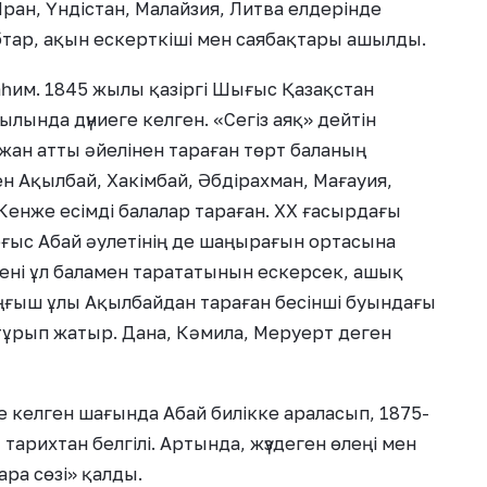
ран, Үндістан, Малайзия, Литва елдерінде
ар, ақын ескерткіші мен саябақтары ашылды.
һим. 1845 жылы қазіргі Шығыс Қазақстан
ында дүниеге келген. «Сегіз аяқ» дейтін
жан атты әйелінен тараған төрт баланың
нен Ақылбай, Хакімбай, Əбдірахман, Мағауия,
, Кенже есімді балалар тараған. ХХ ғасырдағы
 соғыс Абай әулетінің де шаңырағын ортасына
ірені ұл баламен тарататынын ескерсек, ашық
ғыш ұлы Ақылбайдан тараған бесінші буындағы
тұрып жатыр. Дана, Кәмила, Меруерт деген
келген шағында Абай билікке араласып, 1875-
арихтан белгілі. Артында, жүздеген өлеңі мен
ара сөзі» қалды.