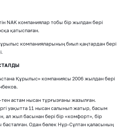
тін NAK компаниялар тобы бір жылдан бері
сқа қатыспаған.
 құрылыс компанияларының биыл қаңтардан бері
і.
АСТАЛДЫ
Астана Құрылыс» компаниясы 2006 жылдан бері
нбеков.
-тен астам нысан тұрғызғаны жазылған.
іргі уақытта 11 нысан салынып жатыр, басым
н, ал жыл басынан бері бір «комфорт», бір
сы басталған. Одан бөлек Нұр-Сұлтан қаласының