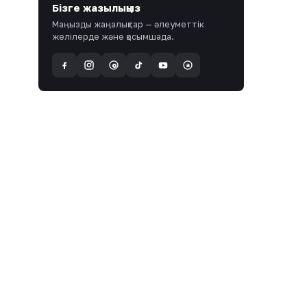
Бізге жазылыңыз
Маңызды жаңалықтар — әлеуметтік
желілерде және қосымшада.
a
@