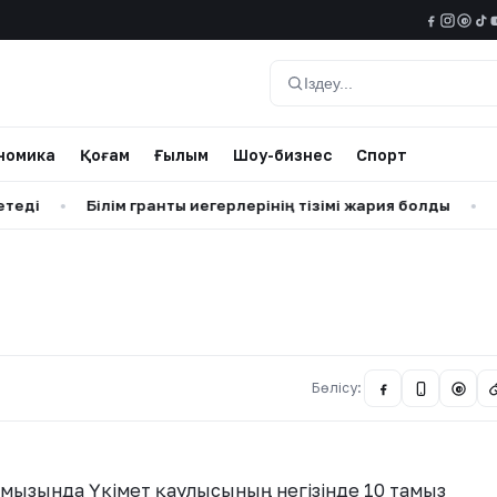
@
Іздеу
номика
Қоғам
Ғылым
Шоу-бизнес
Спорт
Білім гранты иегерлерінің тізімі жария болды
•
BI Group
Бөлісу:
@
5 тамызында Үкімет қаулысының негізінде 10 тамыз