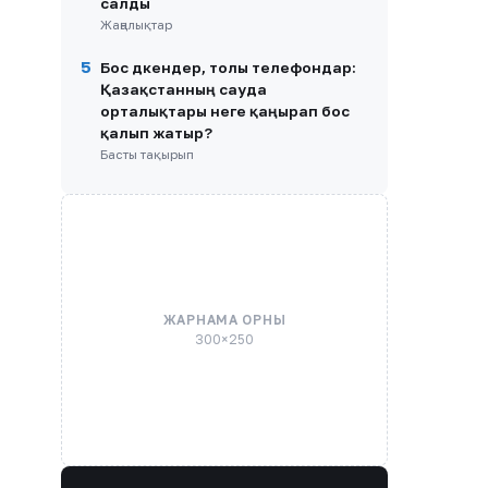
салды
Жаңалықтар
5
Бос дүкендер, толы телефондар:
Қазақстанның сауда
орталықтары неге қаңырап бос
қалып жатыр?
Басты тақырып
ЖАРНАМА ОРНЫ
300×250