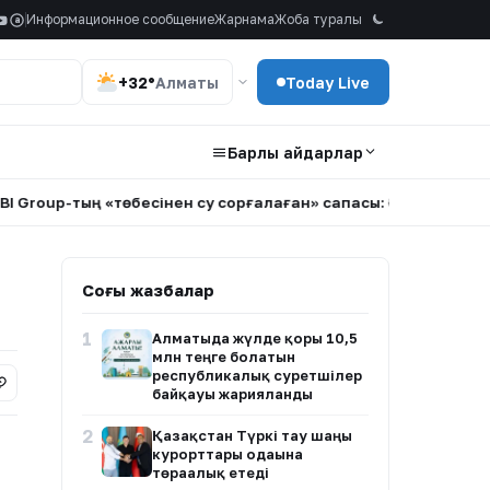
Информационное сообщение
Жарнама
Жоба туралы
a
+32°
Алматы
Today Live
Барлық айдарлар
-тың «төбесінен су сорғалаған» сапасы: Әкімдік кімді жақта
Соңғы жазбалар
1
Алматыда жүлде қоры 10,5
млн теңге болатын
республикалық суретшілер
байқауы жарияланды
2
Қазақстан Түркі тау шаңғы
курорттары одағына
төрағалық етеді