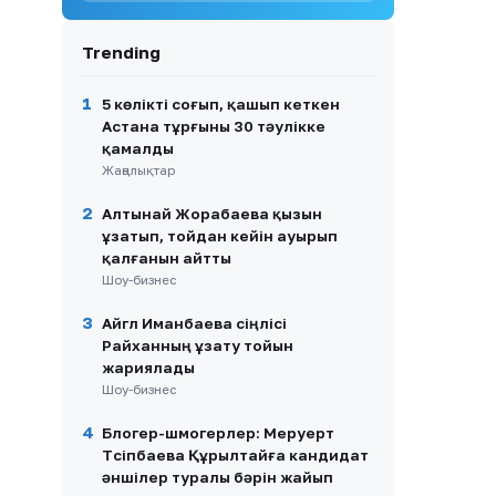
9
«Жәбірленуші рөлінен бас
Trending
тартпаймын»: Ұлдананың
күйеуі істі соңына дейін
жеткізетінін айтты (ВИДЕО)
1
5 көлікті соғып, қашып кеткен
Астана тұрғыны 30 тәулікке
10
Ақтөбеде көпқабатты үйдің
қамалды
кіреберісінен жылан
табылды: Тұрғындар үрей
Жаңалықтар
үстінде
2
Алтынай Жорабаева қызын
ұзатып, тойдан кейін ауырып
қалғанын айтты
Шоу-бизнес
3
Айгүл Иманбаева сіңлісі
Райханның ұзату тойын
жариялады
Шоу-бизнес
4
Блогер-шмогерлер: Меруерт
Түсіпбаева Құрылтайға кандидат
әншілер туралы бәрін жайып