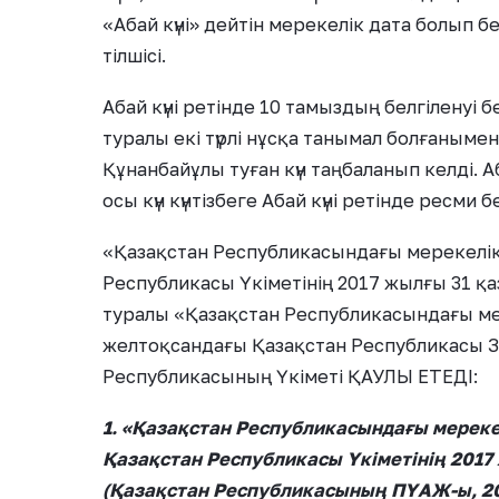
«Абай күні» дейтін мерекелік дата болып 
тілшісі.
Абай күні ретінде 10 тамыздың белгіленуі 
туралы екі түрлі нұсқа танымал болғаныме
Құнанбайұлы туған күн таңбаланып келді
осы күн күнтізбеге Абай күні ретінде ресми бе
«Қазақстан Республикасындағы мерекелік к
Республикасы Үкіметінің 2017 жылғы 31 қ
туралы «Қазақстан Республикасындағы ме
желтоқсандағы Қазақстан Республикасы З
Республикасының Үкіметі ҚАУЛЫ ЕТЕДІ:
1. «Қазақстан Республикасындағы мерекел
Қазақстан Республикасы Үкіметінің 201
(Қазақстан Республикасының ПҮАЖ-ы, 20