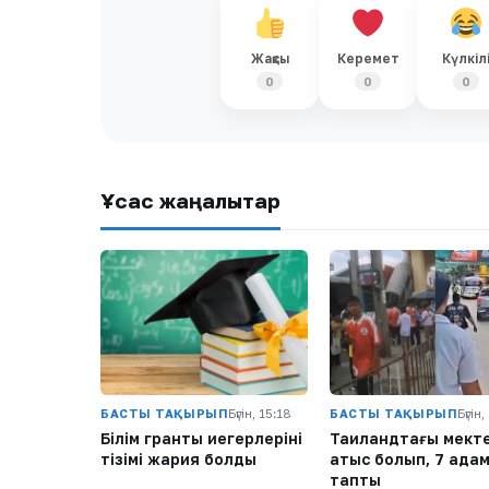
Жақсы
Керемет
Күлкіл
0
0
0
Ұқсас жаңалықтар
БАСТЫ ТАҚЫРЫП
Бүгін, 15:18
БАСТЫ ТАҚЫРЫП
Бүгін,
Білім гранты иегерлерінің
Таиландтағы мект
тізімі жария болды
атыс болып, 7 адам
тапты