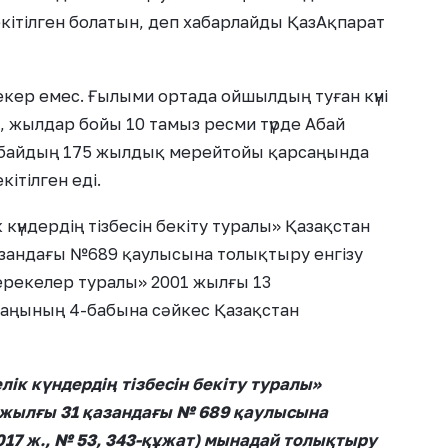
бекітілген болатын, деп хабарлайды ҚазАқпарат
бекер емес. Ғылыми ортада ойшылдың туған күні
н, жылдар бойы 10 тамыз ресми түрде Абай
. Абайдың 175 жылдық мерейтойы қарсаңында
кітілген еді.
үндердің тізбесін бекіту туралы» Қазақстан
азандағы №689 қаулысына толықтыру енгізу
рекелер туралы» 2001 жылғы 13
аңының 4-бабына сәйкес Қазақстан
ік күндердің тізбесін бекіту туралы»
7 жылғы 31 қазандағы № 689 қаулысына
17 ж., № 53, 343-құжат) мынадай толықтыру