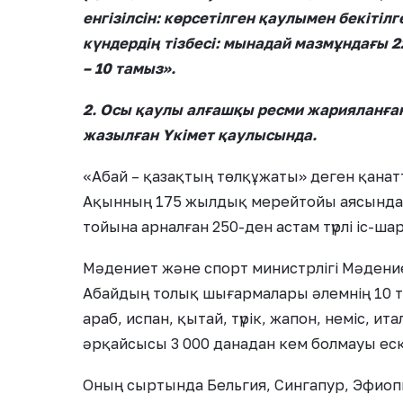
енгізілсін: көрсетілген қаулымен бекіті
күндердің тізбесі: мынадай мазмұндағы 2
– 10 тамыз».
2. Осы қаулы алғашқы ресми жарияланған 
жазылған Үкімет қаулысында.
«Абай – қазақтың төлқұжаты» деген қанат
Ақынның 175 жылдық мерейтойы аясында 2
тойына арналған 250-ден астам түрлі іс-
Мәдениет және спорт министрлігі Мәдени
Абайдың толық шығармалары әлемнің 10 ті
араб, испан, қытай, түрік, жапон, неміс, 
әрқайсысы 3 000 данадан кем болмауы еск
Оның сыртында Бельгия, Сингапур, Эфиопия