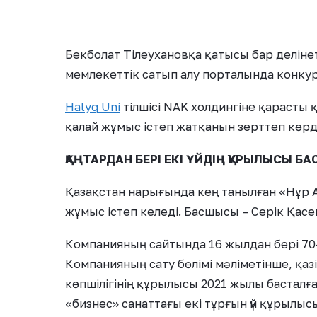
Бекболат Тілеухановқа қатысы бар деліне
мемлекеттік сатып алу порталында конкур
Halyq Uni
тілшісі NAK холдингіне қарасты
қалай жұмыс істеп жатқанын зерттеп көрд
ҚАҢТАРДАН БЕРІ ЕКІ ҮЙДІҢ ҚҰРЫЛЫСЫ Б
Қазақстан нарығында кең танылған «Нұр 
жұмыс істеп келеді. Басшысы – Серік Қасе
Компанияның сайтында 16 жылдан бері 70
Компанияның сату бөлімі мәліметінше, қаз
көпшілігінің құрылысы 2021 жылы басталға
«бизнес» санаттағы екі тұрғын үй құрылы