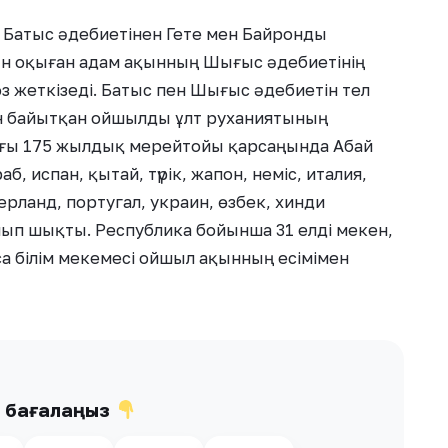
Батыс әдебиетінен Гете мен Байронды
ын оқыған адам ақынның Шығыс әдебиетінің
 жеткізеді. Батыс пен Шығыс әдебиетін тел
ін байытқан ойшылды ұлт руханиятының
ғы 175 жылдық мерейтойы қарсаңында Абай
 испан, қытай, түрік, жапон, неміс, италия,
ерланд, португал, украин, өзбек, хинди
лып шықты. Республика бойынша 31 елді мекен,
са білім мекемесі ойшыл ақынның есімімен
ы бағалаңыз