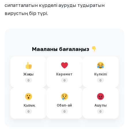
сипатталатын күрделі ауруды тудыратын
вирустың бір түрі.
Мақаланы бағалаңыз
Жақсы
Керемет
Күлкілі
0
0
0
Қызық
Обал-ай
Ашулы
0
0
0