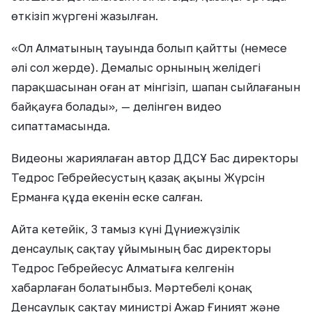
өткізіп жүргені жазылған.
«Ол Алматының тауында болып қайтты (немесе
әлі сол жерде). Демалыс орнының желідегі
парақшасынан оған ат мінгізіп, шапан сыйлағанын
байқауға болады», — делінген видео
сипаттамасында.
Видеоны жариялаған автор ДДСҰ Бас директоры
Тедрос Гебрейесустың қазақ ақыны Жүрсін
Ерманға құда екенін еске салған.
Айта кетейік, 3 тамыз күні Дүниежүзілік
денсаулық сақтау ұйымының бас директоры
Тедрос Гебрейесус Алматыға келгенін
хабарлаған болатынбыз. Мәртебелі қонақ
Денсаулық сақтау министрі Ажар Ғиният және