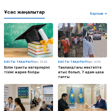
Ұқсас жаңалықтар
Барлығы →
БАСТЫ ТАҚЫРЫП
Бүгін, 15:18
БАСТЫ ТАҚЫРЫП
Бүгін, 12:52
Білім гранты иегерлерінің
Таиландтағы мектепте
тізімі жария болды
атыс болып, 7 адам қаза
тапты