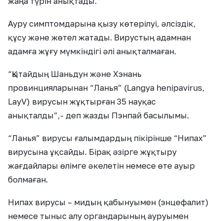
жаңа түрін анықтады.
Ауру симптомдарына қызу көтерілуі, әлсіздік,
құсу және жөтел жатады. Вирустың адамнан
адамға жұғу мүмкіндігі әлі анықталмаған.
“Қытайдың Шаньдун және Хэнань
провинцияларынан “Ланья” (Langya henipavirus,
LayV) вирусын жұқтырған 35 науқас
анықталды”,- деп жазды Пэнпай басылымы.
“Ланья” вирусы ғалымдардың пікірінше “Нипах”
вирусына ұқсайды. Бірақ әзірге жұқтыру
жағдайлары өлімге әкелетін немесе өте ауыр
болмаған.
Нипах вирусы – мидың қабынуымен (энцефалит)
немесе тыныс алу органдарының ауруымен