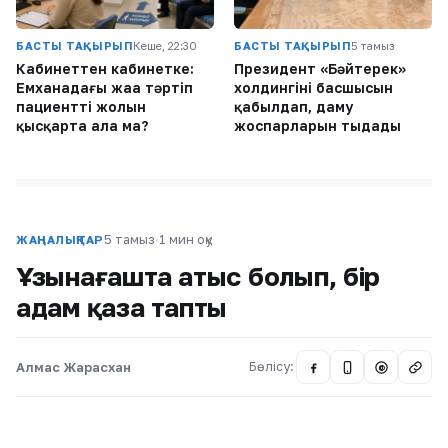
БАСТЫ ТАҚЫРЫП
Кеше, 22:30
БАСТЫ ТАҚЫРЫП
5 тамыз
Кабинеттен кабинетке:
Президент «Бәйтерек»
Емханадағы жаңа тәртіп
холдингінің басшысын
пациенттің жолын
қабылдап, даму
қысқарта ала ма?
жоспарларын тыңдады
5 тамыз
·
1 мин оқу
ЖАҢАЛЫҚТАР
Ұзынағашта атыс болып, бір
адам қаза тапты
Алмас Жарасхан
Бөлісу:
@