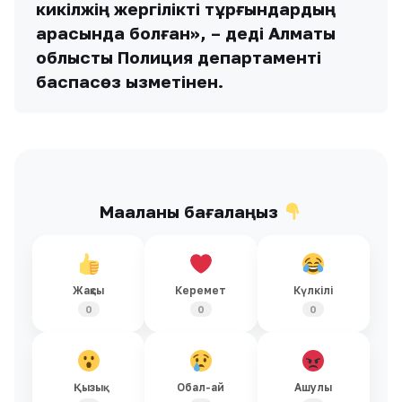
кикілжің жергілікті тұрғындардың
арасында болған», – деді Алматы
облыстық Полиция департаменті
баспасөз қызметінен.
Мақаланы бағалаңыз
Жақсы
Керемет
Күлкілі
0
0
0
Қызық
Обал-ай
Ашулы