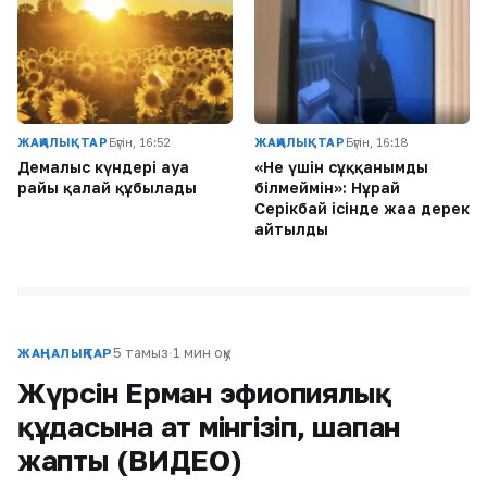
ЖАҢАЛЫҚТАР
Бүгін, 16:52
ЖАҢАЛЫҚТАР
Бүгін, 16:18
Демалыс күндері ауа
«Не үшін сұққанымды
райы қалай құбылады
білмеймін»: Нұрай
Серікбай ісінде жаңа дерек
айтылды
5 тамыз
·
1 мин оқу
ЖАҢАЛЫҚТАР
Жүрсін Ерман эфиопиялық
құдасына ат мінгізіп, шапан
жапты (ВИДЕО)