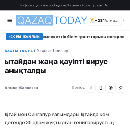
Информационное сообщение
Жарнама
Жоба туралы
+28°
Алматы
оқу жылына мемлекеттік білім гранттарының иегерлері анықт
СОҢҒЫ ЖАҢАЛЫҚ
9 тамыз
·
1 мин оқу
БАСТЫ ТАҚЫРЫП
Қытайдан жаңа қауіпті вирус
анықталды
Алмас Жарасхан
Бөлісу:
@
Қытай мен Сингапур ғалымдары Қытайда кем
дегенде 35 адам жұқтырған генипавирустың