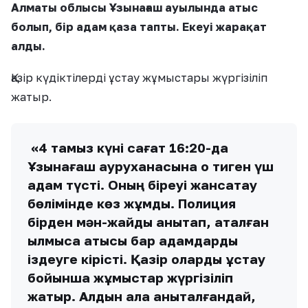
Алматы облысы Ұзынағаш ауылында атыс
болып, бір адам қаза тапты. Екеуі жарақат
алды
.
Қазір күдіктілерді ұстау жұмыстары жүргізіліп
жатыр.
«4 тамыз күні сағат 16:20-да
Ұзынағаш ауруханасына оқ тиген үш
адам түсті. Оның біреуі жансақтау
бөлімінде көз жұмды. Полиция
бірден мән-жайды анықтап, аталған
қылмысқа қатысы бар адамдарды
іздеуге кірісті. Қазір оларды ұстау
бойынша жұмыстар жүргізіліп
жатыр. Алдын ала анықталғандай,