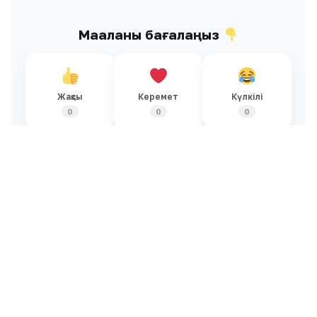
Мақаланы бағалаңыз
Жақсы
Керемет
Күлкілі
0
0
0
Қызық
Обал-ай
Ашулы
0
0
0
Ұқсас жаңалықтар
Барлығы →