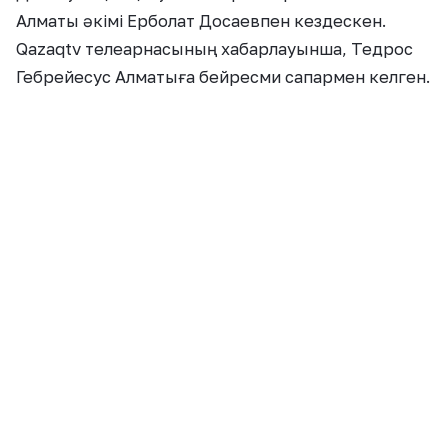
Алматы әкімі Ерболат Досаевпен кездескен.
Qazaqtv телеарнасының хабарлауынша, Тедрос
Гебрейесус Алматыға бейресми сапармен келген.