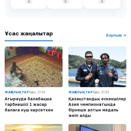
0
0
0
Ұқсас жаңалықтар
Барлығы →
ЖАҢАЛЫҚТАР
Бүгін, 17:33
ЖАҢАЛЫҚТАР
Бүгін, 17:23
Атырауда балабақша
Қазақстандық ескекшілер
тәрбиешісі 1 жасар
Азия чемпионатында
балаға күш көрсеткен
бірнеше алтын медаль
жеңіп алды