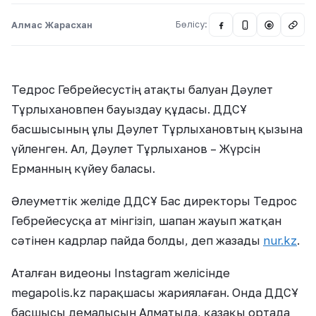
Алмас Жарасхан
Бөлісу:
@
Тедрос Гебрейесустің атақты балуан Дәулет
Тұрлыхановпен бауыздау құдасы. ДДСҰ
басшысының ұлы Дәулет Тұрлыхановтың қызына
үйленген. Ал, Дәулет Тұрлыханов – Жүрсін
Ерманның күйеу баласы.
Әлеуметтік желіде ДДСҰ Бас директоры Тедрос
Гебрейесусқа ат мінгізіп, шапан жауып жатқан
сәтінен кадрлар пайда болды, деп жазады
nur.kz
.
Аталған видеоны Instagram желісінде
megapolis.kz парақшасы жариялаған. Онда ДДСҰ
басшысы демалысын Алматыда, қазақы ортада