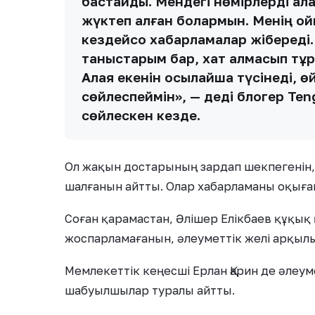
бастайды. Мендегі нөмірлерді ал
жүктеп алған болармын. Менің ой
кездейсоқ хабарламалар жібереді
таныстарым бар, хат алмасып тұрғ
Алаяқ екенін осылайша түсінеді, 
сөйлеспеймін», — деді блогер Ten
сөйлескен кезде.
Ол жақын достарының зардап шекпегенін, 
шалғанын айтты. Олар хабарламаны оқыған
Соған қарамастан, Әлішер Елікбаев құқық
жоспарламағанын, әлеуметтік желі арқыл
Мемлекеттік кеңесші Ерлан Қарин де әлеум
шабуылшылар туралы айтты.