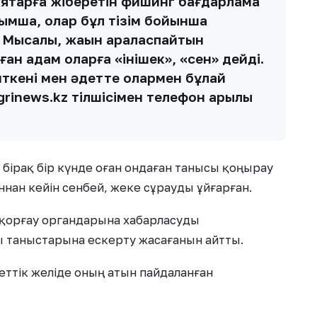
аяқтарға жіберетін фишинг бағдарлама
ымша, олар бұл тізім бойынша
. Мысалы, жақын араласпайтын
ан адам оларға «інішек», «сен» дейді.
өйткені мен әдетте олармен бұлай
grinews.kz тілшісімен телефон арқылы
бірақ бір күнде оған ондаған танысы қоңырау
нан кейін сенбей, жеке сұрауды ұйғарған.
 қорғау органдарына хабарласуды
ы таныстарына ескерту жасағанын айтты.
еттік желіде оның атын пайдаланған