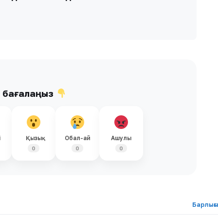
ы бағалаңыз
і
Қызық
Обал-ай
Ашулы
0
0
0
Барлығ