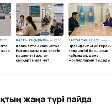
 12:52
БАСТЫ ТАҚЫРЫП
Кеше, 22:30
БАСТЫ ТАҚЫРЫП
5 тамыз
епте
Кабинеттен кабинетке:
Президент «Бәйтерек»
 қаза
Емханадағы жаңа тәртіп
холдингінің басшысын
пациенттің жолын
қабылдап, даму
қысқарта ала ма?
жоспарларын тыңдады
қтың жаңа түрі пайда