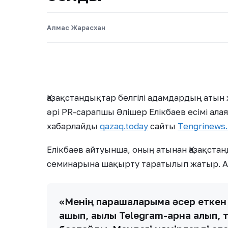
Алмас Жарасхан
Қазақстандықтар белгілі адамдардың аты
әрі PR-сарапшы Әлішер Елікбаев есімі ал
хабарлайды
qazaq.today
сайты
Tengrinews.
Елікбаев айтуынша, оның атынан Қазақста
семинарына шақырту таратылып жатыр. Ал
«Менің парақшаларыма әсер еткен 
ашып, ақылы Telegram-арна алып,