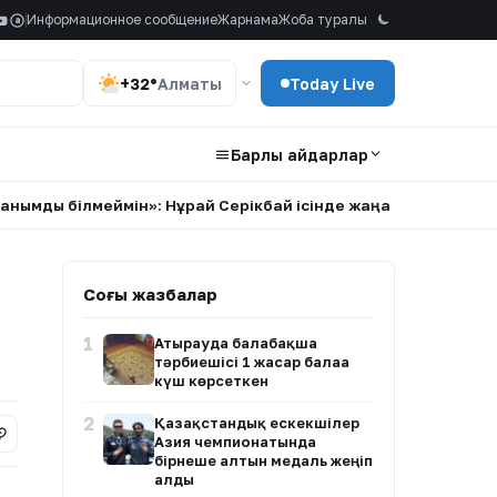
Информационное сообщение
Жарнама
Жоба туралы
a
+32°
Алматы
Today Live
Барлық айдарлар
ы білмеймін»: Нұрай Серікбай ісінде жаңа дерек айтылды
•
Соңғы жазбалар
1
Атырауда балабақша
тәрбиешісі 1 жасар балаға
күш көрсеткен
2
Қазақстандық ескекшілер
Азия чемпионатында
бірнеше алтын медаль жеңіп
алды