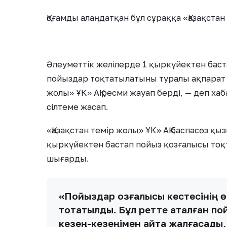
Қоғамды алаңдатқан бұл сұраққа «Қазақстан 
Әлеуметтік желілерде 1 қыркүйектен бас
пойыздар тоқтатылатыны туралы ақпарат 
жолы» ҰК» АҚ ресми жауап берді, — деп х
сілтеме жасап.
«Қазақстан темір жолы» ҰК» АҚ баспасөз қы
қыркүйектен бастап пойыз қозғалысы то
шығарды.
«Пойыздар қозғалысы кестесінің ө
тоқтатылды. Бұл ретте аталған п
кезең-кезеңімен қайта жалғасады