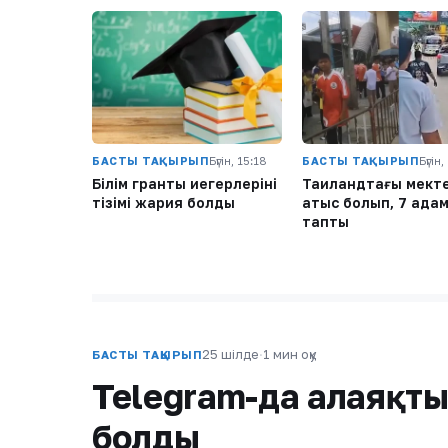
БАСТЫ ТАҚЫРЫП
Бүгін, 15:18
БАСТЫ ТАҚЫРЫП
Бүгін,
Білім гранты иегерлерінің
Таиландтағы мект
тізімі жария болды
атыс болып, 7 адам
тапты
25 шілде
·
1 мин оқу
БАСТЫ ТАҚЫРЫП
Telegram-да алаяқты
болды