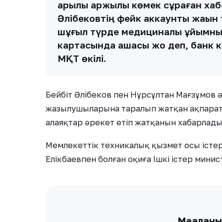
арқылы қаржылық көмек сұраған ха
Әлібековтің фейк аккаунты жақын
шұғыл түрде медициналық ұйымның қ
картасында ақшасы жоқ деп, банк
МҚТ өкілі.
Бейбіт Әлібеков пен Нұрсұлтан Мағзұмов 
жазылушыларына таралып жатқан ақпарат
алаяқтар әрекет етіп жатқанын хабарлады
Мемлекеттік техникалық қызмет осы істе
Елікбаевпен болған оқиға Ішкі істер минист
Мақалан