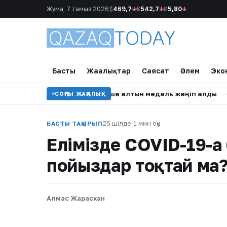
Жұма, 7 тамыз 2026
$
469,7
↓
€
542,7
↓
₽
5,80
↓
Басты
Жаңалықтар
Саясат
Әлем
Эко
я чемпионатында бірнеше алтын медаль жеңіп алды
•
Дема
СОҢҒЫ ЖАҢАЛЫҚ
25 шілде
·
1 мин оқу
БАСТЫ ТАҚЫРЫП
Елімізде COVID-19-ғ
пойыздар тоқтай ма
Алмас Жарасхан