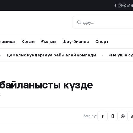
@
Іздеу
номика
Қоғам
Ғылым
Шоу-бизнес
Спорт
лыс күндері ауа райы қалай құбылады
•
«Не үшін сұққанымд
а байланысты күзде
?
Бөлісу:
@