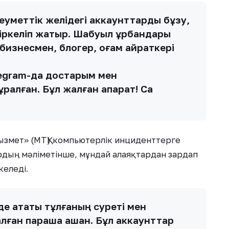
еуметтік желідегі аккаунттарды бұзу,
тіркеліп жатыр. Шабуыл құрбандары
изнесмен, блогер, қоғам қайраткері
elegram-да достарым мен
алған. Бұл жалған ақпарат! Сақ
ызмет» (МТҚ) компьютерлік инциденттерге
рдың мәліметінше, мұндай алаяқтардан зардап
еледі.
е атақты тұлғаның суреті мен
ған парақша ашқан. Бұл аккаунттар