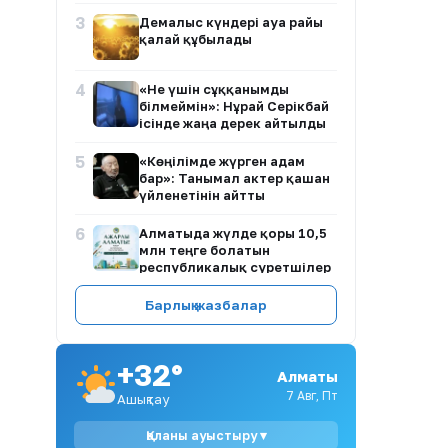
3
Демалыс күндері ауа райы
қалай құбылады
4
«Не үшін сұққанымды
білмеймін»: Нұрай Серікбай
ісінде жаңа дерек айтылды
5
«Көңілімде жүрген адам
бар»: Танымал актер қашан
үйленетінін айтты
6
Алматыда жүлде қоры 10,5
млн теңге болатын
республикалық суретшілер
байқауы жарияланды
Барлық жазбалар
7
Қазақстан Түркі тау шаңғы
курорттары одағына
төрағалық етеді
+32°
Алматы
8
Білім гранты иегерлерінің
7 Авг, Пт
Ашықтау
тізімі жария болды
Қаланы ауыстыру ▾