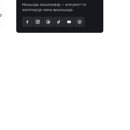
Маңызды жаңалықтар — әлеуметтік
желілерде және қосымшада.
a
@