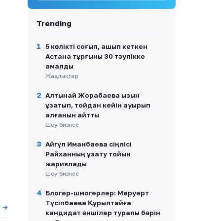
9
BI Group-тың «төбесінен су
сорғалаған» сапасы: Әкімдік
Trending
кімді жақтайды?
10
Жоқ жылуға ақша өндіру:
1
5 көлікті соғып, қашып кеткен
Ақтау тұрғыны заңсыз төлем
Астана тұрғыны 30 тәулікке
талап еткендерге
қамалды
наразылық білдірді
Жаңалықтар
2
Алтынай Жорабаева қызын
ұзатып, тойдан кейін ауырып
қалғанын айтты
Шоу-бизнес
3
Айгүл Иманбаева сіңлісі
Райханның ұзату тойын
жариялады
Шоу-бизнес
4
Блогер-шмогерлер: Меруерт
Түсіпбаева Құрылтайға
ы →
кандидат әншілер туралы бәрін