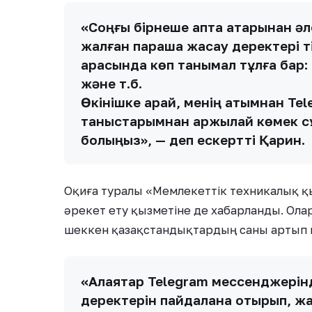
«Соңғы бірнеше апта қатарынан әл
жалған парақша жасау деректері 
арасында көп танымал тұлға бар: б
және т.б.
Өкінішке қарай, менің атымнан T
таныстарымнан қаржылай көмек сұр
болыңыз», — деп ескертті Қарин.
Оқиға туралы «Мемлекеттік техникалық қ
әрекет ету қызметіне де хабарланды. Ола
шеккен қазақстандықтардың саны артып к
«Алаяқтар Telegram мессенджерінд
деректерін пайдалана отырып, жал