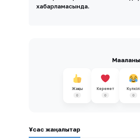
хабарламасында.
Мақалан
Жақсы
Керемет
Күлкіл
0
0
0
Ұқсас жаңалықтар