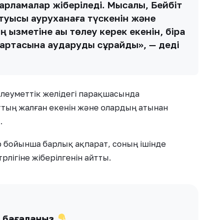
барламалар жіберіледі. Мысалы, Бейбіт
 туысы ауруханаға түскенін және
ызметіне ақы төлеу керек екенін, бірақ
 картасына аударуды сұрайды», — деді
әлеуметтік желідегі парақшасында
тың жалған екенін және олардың атынан
.
р бойынша барлық ақпарат, соның ішінде
рлігіне жіберілгенін айтты.
ы бағалаңыз