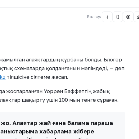
Бөлісу:
@
н жамылған алаяқтардың құрбаны болды. Блогер
аяқтық схемаларда қолданғанын мәлімдеді, — деп
kz
тілшісіне сілтеме жасап.
нда жоспарланған Уоррен Баффеттің жабық
аяқтар шақырту үшін 100 мың теңге сұраған.
жоқ. Алаяқтар жай ғана балама парақша
 таныстарыма хабарлама жібере