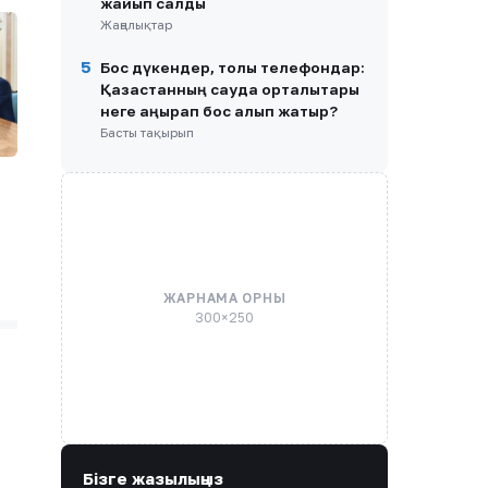
жайып салды
Жаңалықтар
5
Бос дүкендер, толы телефондар:
Қазақстанның сауда орталықтары
неге қаңырап бос қалып жатыр?
Басты тақырып
ЖАРНАМА ОРНЫ
300×250
Бізге жазылыңыз