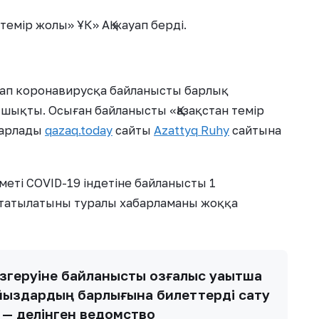
темір жолы» ҰК» АҚ жауап берді.
тап коронавирусқа байланысты барлық
шықты. Осыған байланысты «Қазақстан темір
абарлады
qazaq.today
сайты
Azattyq Ruhy
сайтына
зметі COVID-19 індетіне байланысты 1
қтатылатыны туралы хабарламаны жоққа
згеруіне байланысты қозғалыс уақытша
ойыздардың барлығына билеттерді сату
, — делінген ведомство