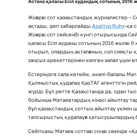
Астана қаласы Есіл аудандық сотының 2016 
Жоғарғы сот қазақстандық журналистер – 
ақтады, деп хабарлайды
Azattyq Ruhy
-қа 
Жоғарғы сот сейсенбі күнгі отырысында Се
қаласы Есіл ауданы сотының 2016 жылғы 9 
отырып, олардың ақталғанын, сол сияқты
заңсыз әрекеттерінен келген залал үшін өте
Естеріңізге сала кетейік, әкелі-балалы Ма
Қылмыстық қудалау ҚазТАГ агенттігін рей
жүрді. Бұл ретте Қазақстанда да, одан тыс
бойынша Матаевтардың кінәсі айыптау та
бұл қазақстандық соттың айыптау үкімін ш
тапсырыстық қудалауға қатысушылардың бірд
Сейітқазы Матаев соттағы соңғы сөзінде «