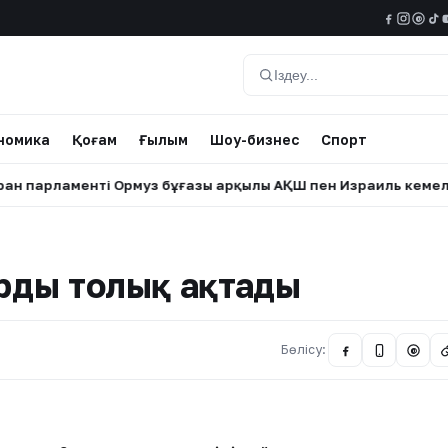
@
Іздеу
номика
Қоғам
Ғылым
Шоу-бизнес
Спорт
менті Ормуз бұғазы арқылы АҚШ пен Израиль кемелерінің өт
арды толық ақтады
Бөлісу:
@