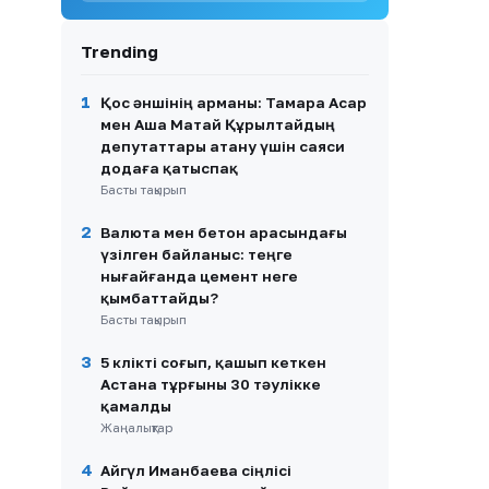
8
Нұртас Адамбай АҚШ-қа
көшуінің шын себебін айтты
Trending
9
Кабинеттен кабинетке:
Емханадағы жаңа тәртіп
1
Қос әншінің арманы: Тамара Асар
пациенттің жолын қысқарта
мен Аша Матай Құрылтайдың
ала ма?
депутаттары атану үшін саяси
додаға қатыспақ
10
Сандуғаш Стамғазиева
Басты тақырып
сахнаға оралып,
шығармашылығын қайта
жандандыратынын айтты
2
Валюта мен бетон арасындағы
үзілген байланыс: теңге
нығайғанда цемент неге
қымбаттайды?
Басты тақырып
3
5 көлікті соғып, қашып кеткен
Астана тұрғыны 30 тәулікке
қамалды
Жаңалықтар
4
Айгүл Иманбаева сіңлісі