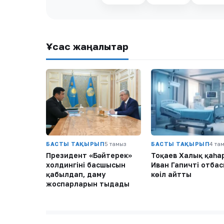
Ұқсас жаңалықтар
БАСТЫ ТАҚЫРЫП
5 тамыз
БАСТЫ ТАҚЫРЫП
4 та
Президент «Бәйтерек»
Тоқаев Халық қаһ
холдингінің басшысын
Иван Гапичтің отба
қабылдап, даму
көңіл айтты
жоспарларын тыңдады