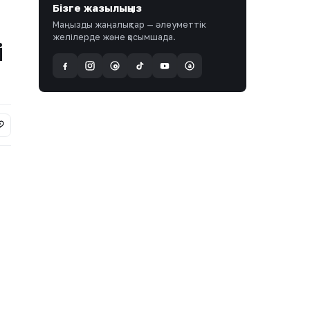
Бізге жазылыңыз
Маңызды жаңалықтар — әлеуметтік
желілерде және қосымшада.
і
a
@