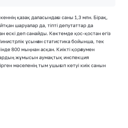
кеннің қазақ даласындағы саны 1,3 млн. Бірақ,
айтқан шаруалар да, тіпті депутаттар да
ан ескі деп санайды. Көктемде қос-қостан егіз
Министрлік ұсынған статистика бойынша, тек
де 800 мыңнан асқан. Киікті қорғаумен
лардың жұмысын аумақтық инспекция
ірген мәселенің тым ушығып кетуі киік санын
есі мүлдем айтылмайтын. Проблема
киік санының өсуіне байланысты
лдам жүретін жануар жерді таптап