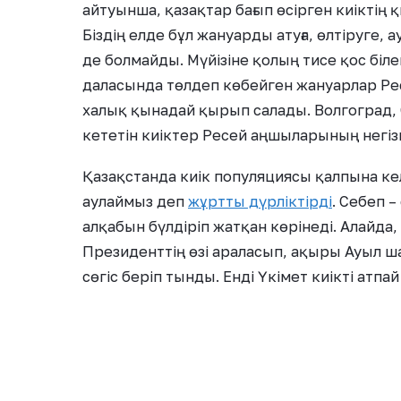
айтуынша, қазақтар бағып өсірген киіктің 
Біздің елде бұл жануарды атуға, өлтіруге, а
де болмайды. Мүйізіне қолың тисе қос біл
даласында төлдеп көбейген жануарлар Рес
халық қынадай қырып салады. Волгоград,
кететін киіктер Ресей аңшыларының негізг
Қазақстанда киік популяциясы қалпына кел
аулаймыз деп
жұртты дүрліктірді
. Себеп –
алқабын бүлдіріп жатқан көрінеді. Алайда,
Президенттің өзі араласып, ақыры Ауыл ш
сөгіс беріп тынды. Енді Үкімет киікті атпа