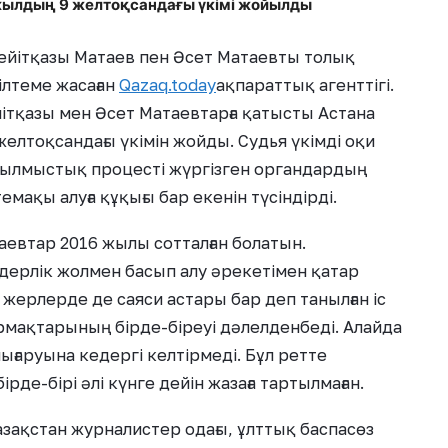
жылдың 9 желтоқсандағы үкімі жойылды
Сейітқазы Матаев пен Әсет Матаевты толық
сілтеме жасаған
Qazaq.today
ақпараттық агенттігі.
йітқазы мен Әсет Матаевтарға қатысты Астана
желтоқсандағы үкімін жойды. Судья үкімді оқи
 қылмыстық процесті жүргізген органдардың
мақы алуға құқығы бар екенін түсіндірді.
таевтар 2016 жылы сотталған болатын.
дерлік жолмен басып алу әрекетімен қатар
 жерлерде де саяси астары бар деп танылған іс
рмақтарының бірде-біреуі дәлелденбеді. Алайда
ығаруына кедергі келтірмеді. Бұл ретте
е-бірі әлі күнге дейін жазаға тартылмаған.
Қазақстан журналистер одағы, ұлттық баспасөз