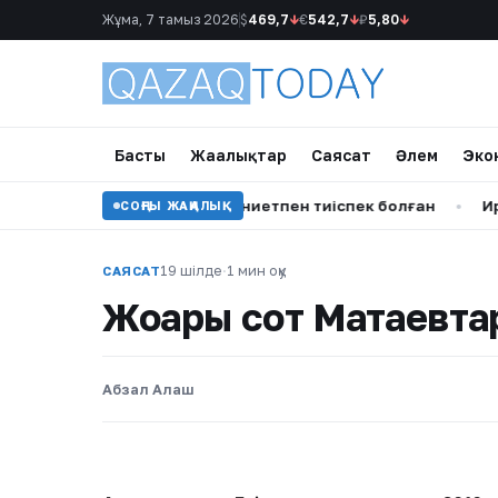
Жұма, 7 тамыз 2026
$
469,7
↓
€
542,7
↓
₽
5,80
↓
Басты
Жаңалықтар
Саясат
Әлем
Эко
асар қызға жыныстық ниетпен тиіспек болған
•
Иран парла
СОҢҒЫ ЖАҢАЛЫҚ
19 шілде
·
1 мин оқу
САЯСАТ
Жоғарғы сот Матаевт
Абзал Алаш