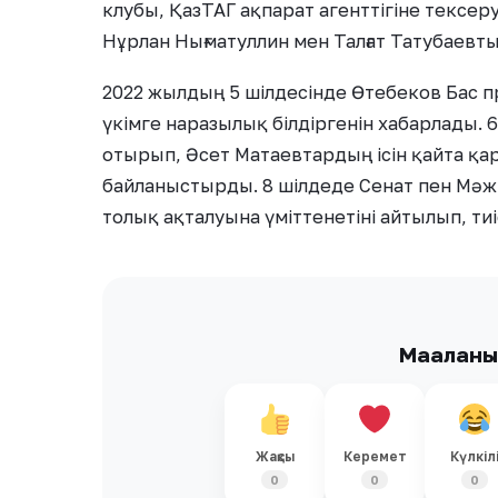
клубы, ҚазТАГ ақпарат агенттігіне тексе
Нұрлан Нығматуллин мен Талғат Татубаевты 
2022 жылдың 5 шілдесінде Өтебеков Бас п
үкімге наразылық білдіргенін хабарлады. 6
отырып, Әсет Матаевтардың ісін қайта қа
байланыстырды. 8 шілдеде Сенат пен Мәж
толық ақталуына үміттенетіні айтылып, ти
Мақалан
Жақсы
Керемет
Күлкіл
0
0
0