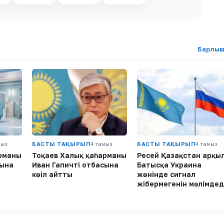
Барлығ
мыз
БАСТЫ ТАҚЫРЫП
4 тамыз
БАСТЫ ТАҚЫРЫП
4 тамыз
арманы
Тоқаев Халық қаһарманы
Ресей Қазақстан арқы
сына
Иван Гапичтің отбасына
Батысқа Украина
көңіл айтты
жөнінде сигнал
жібермегенін мәлімдед