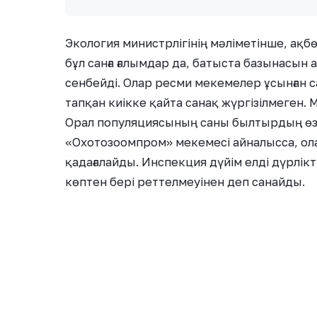
Экология министрлігінің мәліметінше, ақбө
бұл санға ғалымдар да, батыста базынасын 
сенбейді. Олар ресми мекемелер ұсынған с
тапқан киікке қайта санақ жүргізілмеген. 
Орал популяциясының саны былтырдың өзін
«Охотозоомпром» мекемесі айналысса, о
қадағалайды. Инспекция дүйім елді дүрлікт
көптен бері реттелмеуінен деп санайды.
«2017 жылға дейін киіктің мәсел
2018 жылдан басталды да, кейін 
жағдай тым күрделеніп кетті. Жы