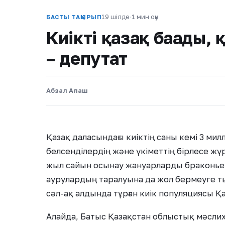
19 шілде
·
1 мин оқу
БАСТЫ ТАҚЫРЫП
Киікті қазақ бағады,
– депутат
Абзал Алаш
Қазақ даласындағы киіктің саны кемі 3 милл
белсенділердің және үкіметтің бірлесе ж
жыл сайын осынау жануарларды браконьер
аурулардың таралуына да жол бермеуге ты
сәл-ақ алдында тұрған киік популяциясы Қ
Алайда, Батыс Қазақстан облыстық мәсли