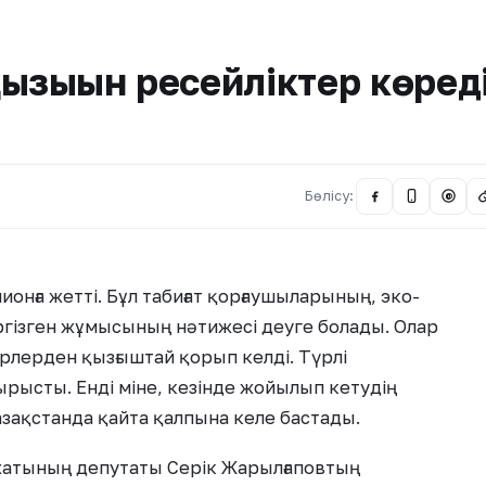
 қызығын ресейліктер көред
Бөлісу:
@
ионға жетті. Бұл табиғат қорғаушыларының, эко-
үргізген жұмысының нәтижесі деуге болады. Олар
лерден қызғыштай қорып келді. Түрлі
рысты. Енді міне, кезінде жойылып кетудің
азақстанда қайта қалпына келе бастады.
хатының депутаты Серік Жарылғаповтың