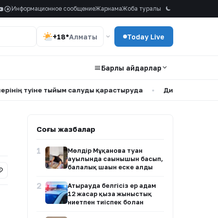
Информационное сообщение
Жарнама
Жоба туралы
a
+18°
Алматы
Today Live
Барлық айдарлар
уіне тыйым салуды қарастыруда
•
Димаш Құдайберген DiM
Соңғы жазбалар
1
Мөлдір Мұқанова туған
ауылында сағынышын басып,
балалық шағын еске алды
2
Атырауда белгісіз ер адам
12 жасар қызға жыныстық
ниетпен тиіспек болған