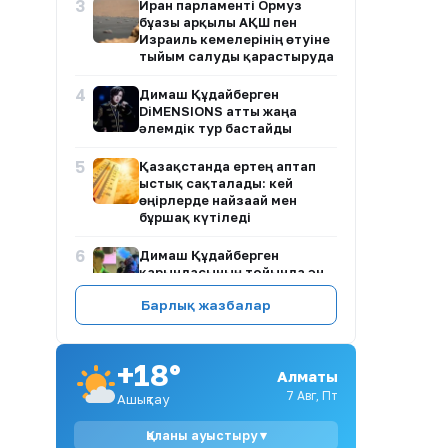
3
Иран парламенті Ормуз
бұғазы арқылы АҚШ пен
Израиль кемелерінің өтуіне
тыйым салуды қарастыруда
4
Димаш Құдайберген
DiMENSIONS атты жаңа
әлемдік тур бастайды
5
Қазақстанда ертең аптап
ыстық сақталады: кей
өңірлерде найзағай мен
бұршақ күтіледі
6
Димаш Құдайберген
қарындасының тойында ән
айтып, желіде пікірталас
Барлық жазбалар
тудырды
7
Қазақстандық хоккейші
Бұлбұл Қартанбай
+18°
Алматы
Канададағы беделді
университетке жұмысқа
7 Авг, Пт
Ашықтау
орналасты
Қаланы ауыстыру ▾