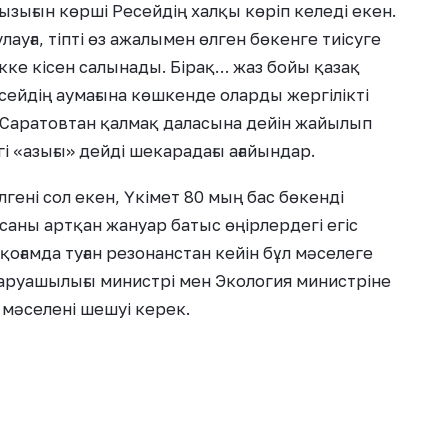
қызығын көрші Ресейдің халқы көріп келеді екен.
улауға, тіпті өз ажалымен өлген бөкенге тиісуге
екке кісен салынады. Бірақ… жаз бойы қазақ
ейдің аумағына көшкенде оларды жергілікті
 Саратовтан қалмақ даласына дейін жайылып
і «азығы» дейді шекарадағы ағайындар.
гені сол екен, Үкімет 80 мың бас бөкенді
 саны артқан жануар батыс өңірлердегі егіс
 қоғамда туған резонанстан кейін бұл мәселеге
аруашылығы министрі мен Экология министріне
й мәселені шешуі керек.