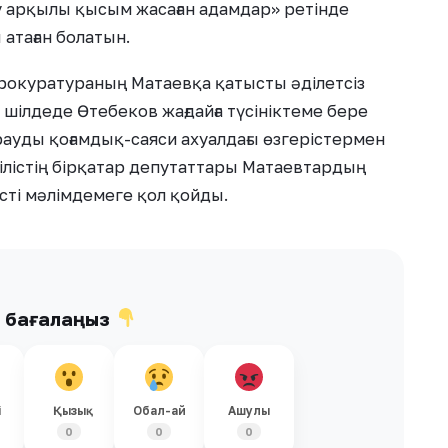
ру арқылы қысым жасаған адамдар» ретінде
атаған болатын.
рокуратураның Матаевқа қатысты әділетсіз
 шілдеде Өтебеков жағдайға түсініктеме бере
рауды қоғамдық-саяси ахуалдағы өзгерістермен
ілістің бірқатар депутаттары Матаевтардың
істі мәлімдемеге қол қойды.
ы бағалаңыз
і
Қызық
Обал-ай
Ашулы
0
0
0