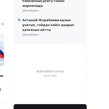
Райханның ұзату тойын
жариялады
Шоу-бизнес
5
Алтынай Жорабаева қызын
ы →
ұзатып, тойдан кейін ауырып
қалғанын айтты
Шоу-бизнес
ЖАРНАМА ОРНЫ
лы
300×250
і