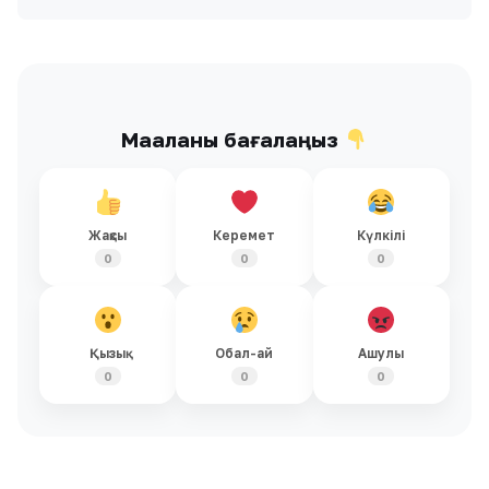
Мақаланы бағалаңыз
Жақсы
Керемет
Күлкілі
0
0
0
Қызық
Обал-ай
Ашулы
0
0
0