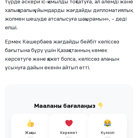
түрде әскери іс-қимылды тоқтатуға, ал әлемді және
халықаралық ұйымдарды жағдайды дипломатиялық
жолмен шешуде атсалысуға шақырамын», – деді
елші.
Ермек Көшербаев жағдайды бейбіт келіссөз
бағытына бұру үшін Қазақстанның көмек
көрсетуге және қажет болса, келіссөз алаңын
ұсынуға дайын екенін айтып өтті.
Мақаланы бағалаңыз
Жақсы
Керемет
Күлкілі