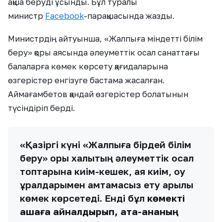
ақша беруді ұсынды. Бұл туралы
министр
Facebook
-парақшасында жазды.
Министрдің айтуынша, «Жалпыға міндетті білім
беру» қоры аясында әлеуметтік осал санаттағы
балаларға көмек көрсету қағидаларына
өзгерістер енгізуге бастама жасалған.
Аймағамбетов қандай өзгерістер болатынын
түсіндіріп берді.
«Қазіргі күні «Жалпыға бірдей білім
беру» қоры халықтың әлеуметтік осал
топтарына киім-кешек, аяқ киім, оқу
құралдарымен қамтамасыз ету арқылы
көмек көрсетеді. Енді бұл
көмекті
ақшаға айналдырып, ата-ананың