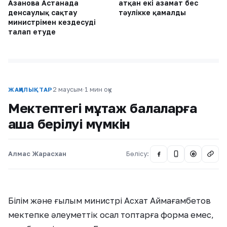
Азанова Астанада
атқан екі азамат бес
денсаулық сақтау
тәулікке қамалды
министрімен кездесуді
талап етуде
2 маусым
·
1 мин оқу
ЖАҢАЛЫҚТАР
Мектептегі мұқтаж балаларға
ақша берілуі мүмкін
Алмас Жарасхан
Бөлісу:
@
Білім және ғылым министрі Асхат Аймағамбетов
мектепке әлеуметтік осал топтарға форма емес,