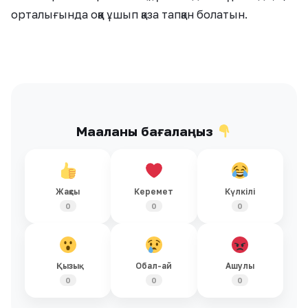
орталығында оққа ұшып қаза тапқан болатын.
Мақаланы бағалаңыз
Жақсы
Керемет
Күлкілі
0
0
0
Қызық
Обал-ай
Ашулы
0
0
0