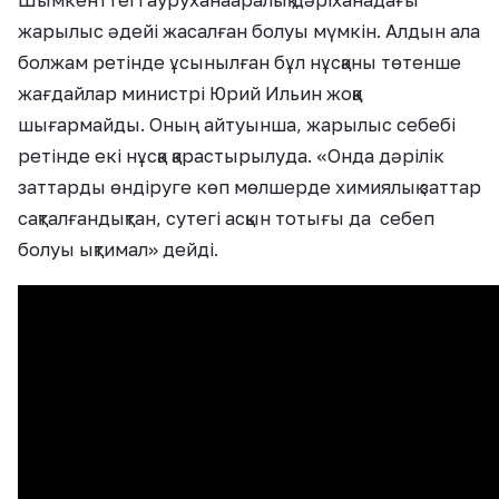
жарылыс әдейі жасалған болуы мүмкін. Алдын ала
болжам ретінде ұсынылған бұл нұсқаны төтенше
жағдайлар министрі Юрий Ильин жоққа
шығармайды. Оның айтуынша, жарылыс себебі
ретінде екі нұсқа қарастырылуда. «Онда дәрілік
заттарды өндіруге көп мөлшерде химиялық заттар
сақталғандықтан, сутегі асқын тотығы да себеп
болуы ықтимал» дейді.