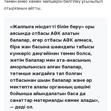
төмен емес көмек мөлшерін белгілеу ұсынылып
отырғанын айтты.
«Жалпыға міндетті білім беру» қоры
аясында отбасы АӘК алатын
балалар, егер отбасы АӘК алмаса,
бірақ жан басына шаққандағы табысы
күнкөріс деңгейінен төмен болса,
жетім балалар мен ата-анасының
қамқорлығынсыз қалған балалар,
төтенше жағдайға тап болған
отбасынан шыққан балалар және әр
мектепте алқалы органның шешімі
бойынша айқындалатын басқа да
санаттар материалдық көмек алады»,
— деді ол.