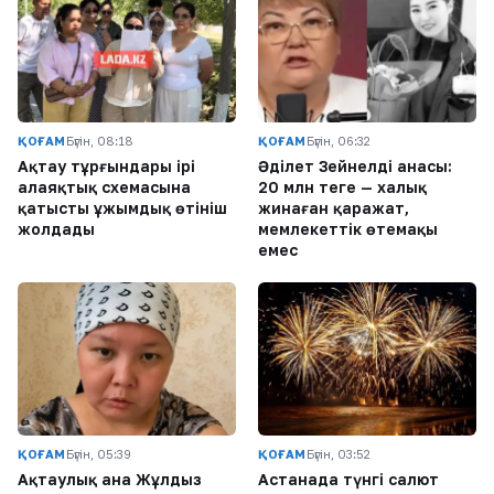
ҚОҒАМ
Бүгін, 08:18
ҚОҒАМ
Бүгін, 06:32
Ақтау тұрғындары ірі
Әділет Зейнелдің анасы:
алаяқтық схемасына
20 млн теңге — халық
қатысты ұжымдық өтініш
жинаған қаражат,
жолдады
мемлекеттік өтемақы
емес
ҚОҒАМ
Бүгін, 05:39
ҚОҒАМ
Бүгін, 03:52
Ақтаулық ана Жұлдыз
Астанада түнгі салют