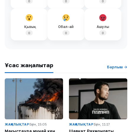
0
0
0
Қызық
Обал-ай
Ашулы
0
0
0
Ұқсас жаңалықтар
Барлығы →
ЖАҢАЛЫҚТАР
Бүгін, 15:05
ЖАҢАЛЫҚТАР
Бүгін, 11:17
Маңғыстауда мұнай кен
Шавкат Рахмоновтың