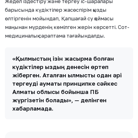
Жедел іздестіру және тергеу іс-шаралары
барысында күдіктілер жасөспірім қызды
өлтіргенін мойындап, Қапшағай су қоймасы
маңынан мүрденің көмілген жерін көрсетті. Сот-
медициналық сараптама тағайындалды.
«Қылмыстың ізін жасырмақ болған
күдіктілер қыздың денесін өртеп
жіберген. Аталған қылмысты одан әрі
тергеуді аумақтық принципке сәйкес
Алматы облысы бойынша ПБ
жүргізетін болады», — делінген
хабарламада.