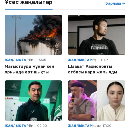
Ұқсас жаңалықтар
Барлығы →
ЖАҢАЛЫҚТАР
Бүгін, 15:05
ЖАҢАЛЫҚТАР
Бүгін, 11:17
Маңғыстауда мұнай кен
Шавкат Рахмоновтың
орнында өрт шықты
отбасы қара жамылды
ЖАҢАЛЫҚТАР
Бүгін, 09:00
ЖАҢАЛЫҚТАР
Кеше, 17:00