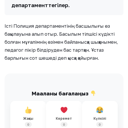
департаменттегілер.
Істі Полиция департаментінің басшылығы өз
бақылауына алып отыр. Басылым тілшісі күдікті
болған мұғалімнің өзімен байланысқа шыққанымен,
педагог пікір білдіруден бас тартқан. Ұстаз
барлығын сот шешеді деп қысқа қайырған.
Мақаланы бағалаңыз
Жақсы
Керемет
Күлкілі
0
0
0