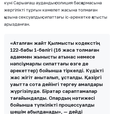
күні Сарыағаш аудандық полиция басқармасына
жергілікті тұрғын кәмелет жасына толмаған
қызына сексуалдық сипаттағы іс-әрекетке қатысты
арызданған.
«Аталған жайт Қылмыстық кодекстің
122-бабы 1-бөлігі (16 жасқа толмаған
адаммен жыныстық қатынас немесе
нәпсіқұмарлық сипаттағы өзге де
әрекеттер) бойынша тіркелді. Күдікті
жас жігіт анықталып, ұсталды. Қазіргі
уақытта сотқа дейінгі тергеу амалдары
жүргізілуде. Бірқатар сараптамалар
тағайындалды. Олардың нәтижесі
бойынша түпкілікті процессуалдық
шешім қабылданады», — дейді