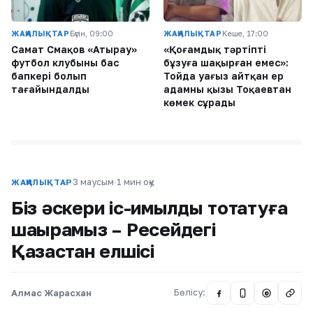
ЖАҢАЛЫҚТАР
Бүгін, 09:00
ЖАҢАЛЫҚТАР
Кеше, 17:00
Самат Смақов «Атырау»
«Қоғамдық тәртіпті
футбол клубының бас
бұзуға шақырған емес»:
бапкері болып
Тойда уағыз айтқан ер
тағайындалды
адамның қызы Тоқаевтан
көмек сұрады
3 маусым
·
1 мин оқу
ЖАҢАЛЫҚТАР
Біз әскери іс-қимылды тоқтатуға
шақырамыз – Ресейдегі
Қазақстан елшісі
Алмас Жарасхан
Бөлісу:
@