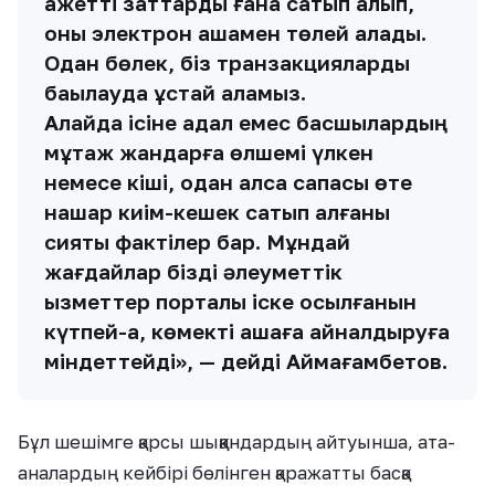
қажетті заттарды ғана сатып алып,
оны электрон ақшамен төлей алады.
Одан бөлек, біз транзакцияларды
бақылауда ұстай аламыз.
Алайда ісіне адал емес басшылардың
мұқтаж жандарға өлшемі үлкен
немесе кіші, одан қалса сапасы өте
нашар киім-кешек сатып алғаны
сияқты фактілер бар. Мұндай
жағдайлар бізді әлеуметтік
қызметтер порталы іске қосылғанын
күтпей-ақ, көмекті ақшаға айналдыруға
міндеттейді», — дейді Аймағамбетов.
Бұл шешімге қарсы шыққандардың айтуынша, ата-
аналардың кейбірі бөлінген қаражатты басқа