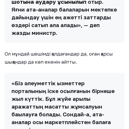
шотына аудару ұсынылып
отыр.
Яғни ата-аналар балаларын мектепке
дайындау үшін ең қажетті заттарды
өздері сатып ала алады», — деп
жазды министр.
Ол мұндай шешімді қолдағандар да, оған қарсы
шыққандар да көп екенін айтты.
«Біз әлеуметтік қызметтер
порталының іске қосылғанын бірнеше
жыл күттік. Бұл жүйе арқылы
қаражаттың мақсатты жұмсалуын
бақылауға болады. Сондай-ақ, ата-
аналар осы маркетплейстен балаға