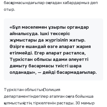
басқармасындағылар оқиғадан хабардармыз деп
отыр.
«Бұл мәселемен құзырлы органдар
айналысуда. Ішкі тексеріс
жұмыстары да жүргізіліп жатыр.
Әзірге ешқандай өзге ақпарат жария
етілмейді. Егер ақпарат расталса,
Түркістан облысы адами әлеуетті
дамыту басқармасы тиісті шара
қолданады», — дейді басқармадағылар.
Түркістан облыстық Полиция
департаментіндегілер аталған оқиға бойынша
қылмыстық істің тіркелгенін растады. 30 мамыр