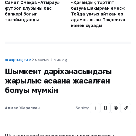
Самат Смақов «Атырау»
«Қоғамдық тәртіпті
футбол клубының бас
бұзуға шақырған емес»:
бапкері болып
Тойда уағыз айтқан ер
тағайындалды
адамның қызы Тоқаевтан
көмек сұрады
2 маусым
·
1 мин оқу
ЖАҢАЛЫҚТАР
Шымкент дәріханасындағы
жарылыс қасақана жасалған
болуы мүмкін
Алмас Жарасхан
Бөлісу:
@
Шымкенттегі ауруханааралық дәріханадағы