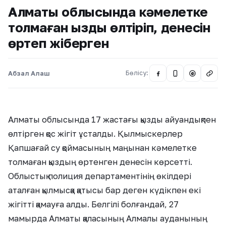
Алматы облысында кәмелетке
толмаған қызды өлтіріп, денесін
өртеп жіберген
Абзал Алаш
Бөлісу:
@
Алматы облысында 17 жастағы қызды айуандықпен
өлтірген қос жігіт ұсталды. Қылмыскерлер
Қапшағай су қоймасының маңынан кәмелетке
толмаған қыздың өртенген денесін көрсетті.
Облыстық полиция департаментінің өкілдері
аталған қылмысқа қатысы бар деген күдікпен екі
жігітті қамауға алды. Белгілі болғандай, 27
мамырда Алматы қаласының Алмалы ауданының