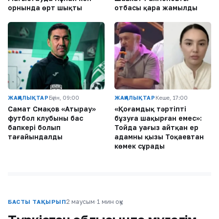
орнында өрт шықты
отбасы қара жамылды
ЖАҢАЛЫҚТАР
Бүгін, 09:00
ЖАҢАЛЫҚТАР
Кеше, 17:00
Самат Смақов «Атырау»
«Қоғамдық тәртіпті
футбол клубының бас
бұзуға шақырған емес»:
бапкері болып
Тойда уағыз айтқан ер
тағайындалды
адамның қызы Тоқаевтан
көмек сұрады
2 маусым
·
1 мин оқу
БАСТЫ ТАҚЫРЫП