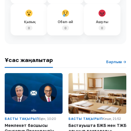
Қызық
Обал-ай
Ашулы
0
0
0
Ұқсас жаңалықтар
Барлығы →
БАСТЫ ТАҚЫРЫП
Бүгін, 10:20
БАСТЫ ТАҚЫРЫП
Кеше, 21:52
Мемлекет басшысы
Бастауышта БЖБ мен ТЖБ
Сингапур Президентін
алынып тасталады: