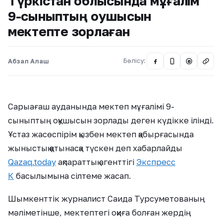
Түркістан облысында мұғалім
9-сыныптың оқушысын
мектепте зорлаған
Абзал Алаш
Бөлісу:
@
Сарыағаш ауданында мектеп мұғалімі 9-
сыныптың оқушысын зорлады деген күдікке ілінді.
Ұстаз жасөспірім қызбен мектеп қабырғасында
жыныстық қатынасқа түскен деп хабарлайды
Qazaq.today
ақпараттық агенттігі
Экспресс
К
басылымына сілтеме жасап.
Шымкенттік журналист Саида Турсуметованың
мәліметінше, мектептегі оқиға болған жердің