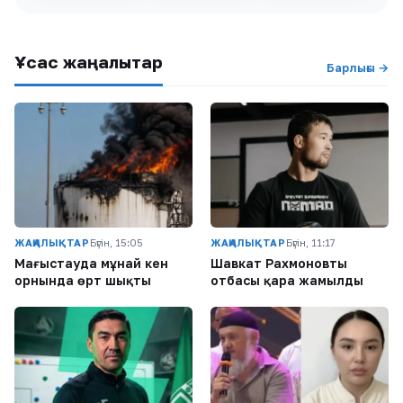
Ұқсас жаңалықтар
Барлығы →
ЖАҢАЛЫҚТАР
Бүгін, 15:05
ЖАҢАЛЫҚТАР
Бүгін, 11:17
Маңғыстауда мұнай кен
Шавкат Рахмоновтың
орнында өрт шықты
отбасы қара жамылды