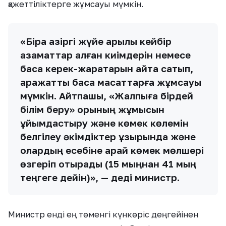
қажеттіліктерге жұмсауы мүмкін.
«Бірақ қазіргі жүйе арқылы кейбір
азаматтар алған киімдерін немесе
басқа керек-жарақтарын қайта сатып,
қаражатты басқа мақсаттарға жұмсауы
мүмкін. Айтпақшы, «Жалпыға бірдей
білім беру» қорының жұмысын
ұйымдастыру және көмек көлемін
белгілеу әкімдіктер құзырында және
олардың есебіне қарай көмек мөлшері
өзгеріп отырады (15 мыңнан 41 мың
теңгеге дейін)», — деді министр.
Министр енді ең төменгі күнкөріс деңгейінен