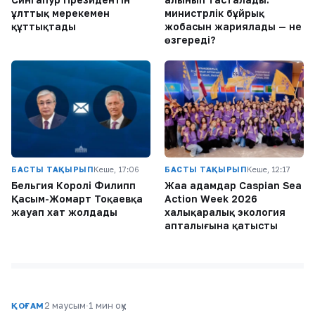
ұлттық мерекемен
министрлік бұйрық
құттықтады
жобасын жариялады — не
өзгереді?
БАСТЫ ТАҚЫРЫП
Кеше, 17:06
БАСТЫ ТАҚЫРЫП
Кеше, 12:17
Бельгия Королі Филипп
Жаңа адамдар Caspian Sea
Қасым-Жомарт Тоқаевқа
Action Week 2026
жауап хат жолдады
халықаралық экология
апталығына қатысты
2 маусым
·
1 мин оқу
ҚОҒАМ