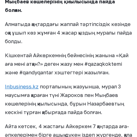
Мыңбаев көшелерінің қиылысында пайда
болған.
Алматыда қаңтардағы жаппай тәртіпсіздік кезінде
оққа ұшып көз жұмған 4 жасар қыздың муралы пайда
болды.
Кішкентай Айкөркемнің бейнесінің жанына «Қай
аға мені атқан?» деген жазу мен #qazaqkoktemi
және #qandyqantar хэштегтері жазылған.
Іnbusiness.kz
порталының жазуынша, мурал 3
маусымға қараған түні Жароков пен Мыңбаев
көшелерінің қиылысында, бұрын Назарбаевтың
кескіні тұрған қабырғада пайда болған.
Айта кетсек, 4 жастағы Айкөркем 7 қаңтарда аға-
әпкелерімен бірге ашық дүкен іздеп жүргенде, қала