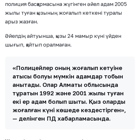
полиция басқармасына жүгінген әйел адам 2005
жылы туған қызының жоғалып кеткені туралы
арыз жазған.
Әйелдің айтуынша, қызы 24 мамыр күні үйден
шығып, қайтып оралмаған.
«Полицейлер оның жоғалып кетуіне
қатысы болуы мүмкін адамдар тобын
анықтады. Олар Алматы облысында
тұратын 1992 және 2001 жылы туған
екі ер адам болып шықты. Қыз оларды
жоғалған күні көшеде кездестірген»,
— делінген ПД хабарламасында.