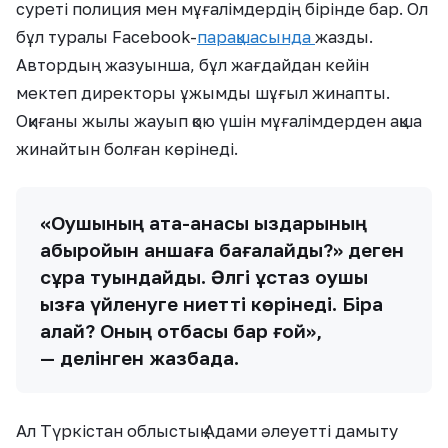
суреті полиция мен мұғалімдердің бірінде бар. Ол
бұл туралы Facebook-
парақшасында
жазды.
Автордың жазуынша, бұл жағдайдан кейін
мектеп директоры ұжымды шұғыл жинапты.
Оқиғаны жылы жауып қою үшін мұғалімдерден ақша
жинайтын болған көрінеді.
«Оқушының ата-анасы қыздарының
абыройын қаншаға бағалайды?» деген
сұрақ туындайды. Әлгі ұстаз оқушы
қызға үйленуге ниетті көрінеді. Бірақ
қалай? Оның отбасы бар ғой»,
— делінген жазбада.
Ал Түркістан облыстық Адами әлеуетті дамыту