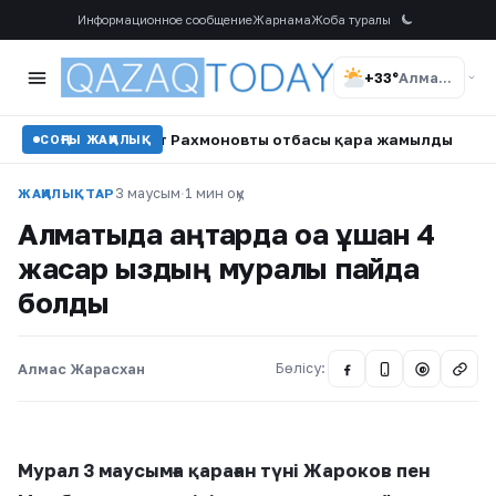
Информационное сообщение
Жарнама
Жоба туралы
+33°
Алматы
•
Шавкат Рахмоновтың отбасы қара жамылды
•
Мемлекет
СОҢҒЫ ЖАҢАЛЫҚ
3 маусым
·
1 мин оқу
ЖАҢАЛЫҚТАР
Алматыда қаңтарда оққа ұшқан 4
жасар қыздың муралы пайда
болды
Алмас Жарасхан
Бөлісу:
@
Мурал 3 маусымға қараған түні Жароков пен