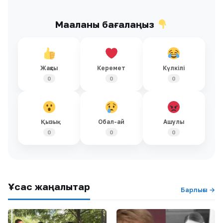
Мақаланы бағалаңыз
Жақсы
Керемет
Күлкілі
0
0
0
Қызық
Обал-ай
Ашулы
0
0
0
Ұқсас жаңалықтар
Барлығы →