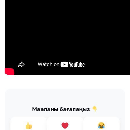
Мақаланы бағалаңыз