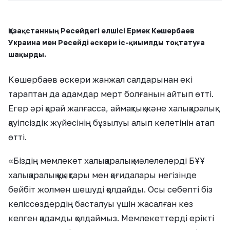
Қазақстанның Ресейдегі елшісі Ермек Көшербаев
Украина мен Ресейді әскери іс-қиымлды тоқтатуға
шақырды.
Көшербаев әскери жанжал салдарынан екі
тараптан да адамдар мерт болғанын айтып өтті.
Егер әрі қарай жалғасса, аймақтық және халықаралық
қауіпсіздік жүйесінің бұзылуы алып келетінін атап
өтті.
«Біздің мемлекет халықаралық мәлелелерді БҰҰ
халықаралық құқықтары мен қағидалары негізінде
бейбіт жолмен шешуді қолдайды. Осы себепті біз
келіссөздердің басталуы үшін жасалған кез
келген қадамды қолдаймыз. Мемлекеттерді ерікті