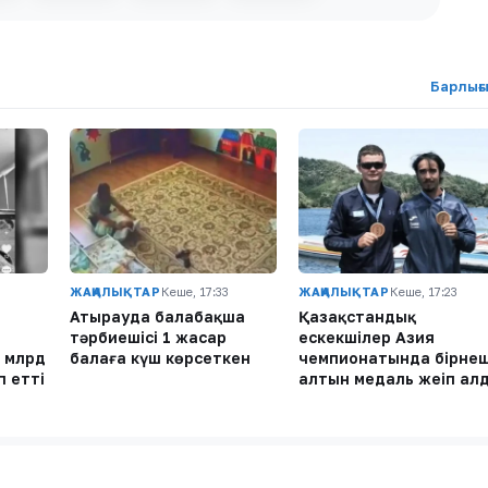
Барлығ
ЖАҢАЛЫҚТАР
Кеше, 17:33
ЖАҢАЛЫҚТАР
Кеше, 17:23
Атырауда балабақша
Қазақстандық
ы
тәрбиешісі 1 жасар
ескекшілер Азия
 млрд
балаға күш көрсеткен
чемпионатында бірне
п етті
алтын медаль жеңіп ал