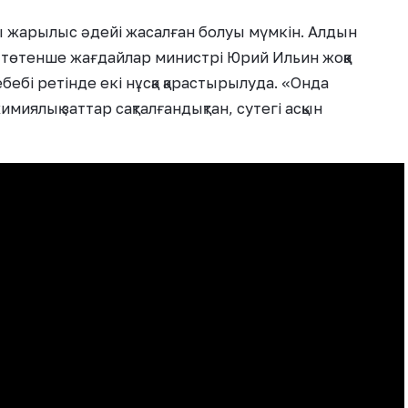
 жарылыс әдейі жасалған болуы мүмкін. Алдын
 төтенше жағдайлар министрі Юрий Ильин жоққа
бі ретінде екі нұсқа қарастырылуда. «Онда
иялық заттар сақталғандықтан, сутегі асқын