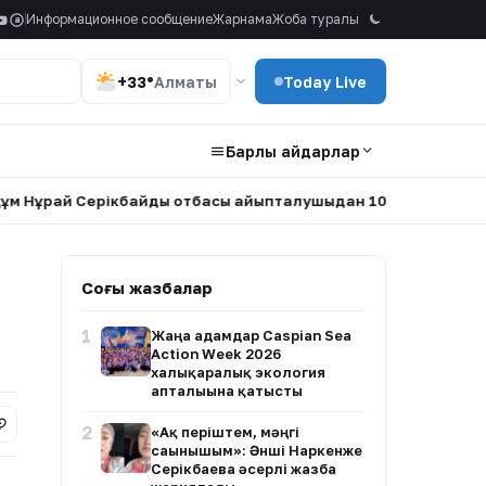
Информационное сообщение
Жарнама
Жоба туралы
a
+33°
Алматы
Today Live
Барлық айдарлар
ай Серікбайдың отбасы айыпталушыдан 10 млрд теңге өтемақы
Соңғы жазбалар
1
Жаңа адамдар Caspian Sea
Action Week 2026
халықаралық экология
апталығына қатысты
2
«Ақ періштем, мәңгі
сағынышым»: Әнші Наркенже
Серікбаева әсерлі жазба