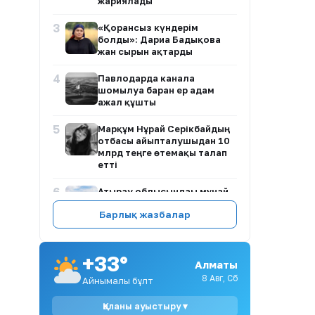
жариялады
3
«Қорғансыз күндерім
болды»: Дариға Бадықова
жан сырын ақтарды
4
Павлодарда каналға
шомылуға барған ер адам
ажал құшты
5
Марқұм Нұрай Серікбайдың
отбасы айыпталушыдан 10
млрд теңге өтемақы талап
етті
6
Атырау облысындағы мұнай
нысандарының әуе
Барлық жазбалар
қорғанысы құпия ма?
7
Ақсу қаласы әкімінің
орынбасарына қатысты
+33°
Алматы
тексеру талабы: заңды негіз
бар ма?
8 Авг, Сб
Айнымалы бұлт
8
Алтынай Жорабаева көзіне
Қаланы ауыстыру ▾