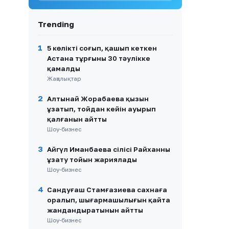
жасатқан косметикалық
ота туралы айтты
Trending
9
Жүк көліктерінің
жүргізушілері Ақтөбе-Орск
шекарасында үш күн
1
5 көлікті соғып, қашып кеткен
кезекте тұрғанын айтты
Астана тұрғыны 30 тәулікке
қамалды
10
Астанада кофеханаға кезек
Жаңалықтар
полиция тексерісіне ұласты
2
Алтынай Жорабаева қызын
ұзатып, тойдан кейін ауырып
қалғанын айтты
Шоу-бизнес
3
Айгүл Иманбаева сіңлісі Райханның
ұзату тойын жариялады
Шоу-бизнес
4
Сандуғаш Стамғазиева сахнаға
оралып, шығармашылығын қайта
жандандыратынын айтты
Шоу-бизнес