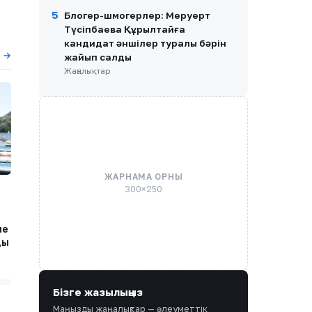
5
Блогер-шмогерлер: Меруерт
Түсіпбаева Құрылтайға
кандидат әншілер туралы бәрін
ы →
жайып салды
Жаңалықтар
ЖАРНАМА ОРНЫ
300×250
ше
ды
Бізге жазылыңыз
Маңызды жаңалықтар — әлеуметтік