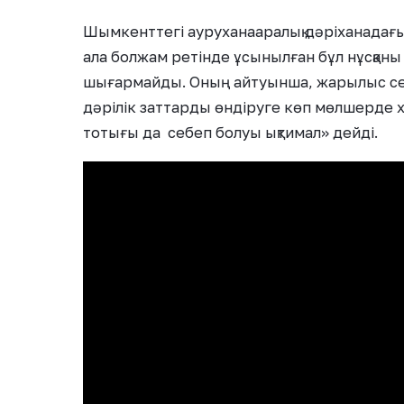
Шымкенттегі ауруханааралық дәріханадағы
ала болжам ретінде ұсынылған бұл нұсқаны
шығармайды. Оның айтуынша, жарылыс себе
дәрілік заттарды өндіруге көп мөлшерде хим
тотығы да себеп болуы ықтимал» дейді.