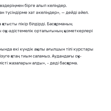
өздеріңмен бірге алып келіңдер.
 түсіндірме хат әкеліңдер», — дейді әйел.
қатысты пікір білдірді. Басқарманың
ғы оқу-әдістемелік орталығының қызметкерлері
нында екі күндік ақылы ағылшын тілі курстары
ізуге қатаң тиым саламыз. Аудандағы оқу-
ті жазаларын алды», ​​- деді басқарма.