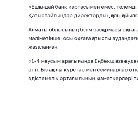
«Ешқандай банк картасымен емес, төлемді 
Қатыспайтындар директордың қолы қойылған
Алматы облысының білім басқармасы оқиғаға 
мәліметінше, осы оқиғаға қатысты ауданда
жазаланған.
«1-4 маусым аралығында Еңбекшіқазақ ауда
өтті. Біз ақылы курстар мен семинарлар өтк
әдістемелік орталығының қызметкерлері тиіс