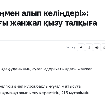
ңмен алып келіңдер!»:
ғы жанжал қызу талқыға
Бөлісу:
@
қазақ ауданының мұғалімдері чатындағы жанжал
гісіз әйел курсқа барлық мұғалім қатысуға
ы қолма-қол алып келу керектігін, 215 мұғалімнің