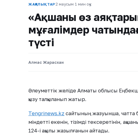
2 маусым
·
1 мин оқу
ЖАҢАЛЫҚТАР
«Ақшаны өз аяқтары
мұғалімдер чатында
түсті
Алмас Жарасхан
Әлеуметтік желіде Алматы облысы Еңбекші
қызу талқыланып жатыр.
Tengrinews.kz
сайтының жазуынша, чатта бел
міндетті екенін, тізімді тексеретінін, ақшан
124-і ақылы жазылғанын айтады.