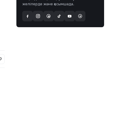
желілерде және қосымшада.
a
@