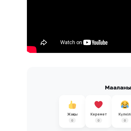
Мақалан
Жақсы
Керемет
Күлкіл
0
0
0