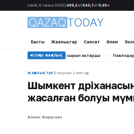
Сенбі, 8 тамыз 2026
$
469,2
↓
€
540,7
↓
₽
5,65
↓
Басты
Жаңалықтар
Саясат
Әлем
Эко
»: Дариға Бадықова жан сырын ақтарды
•
Павлодарда кан
СОҢҒЫ ЖАҢАЛЫҚ
2 маусым
·
1 мин оқу
ЖАҢАЛЫҚТАР
Шымкент дәріханасы
жасалған болуы мүм
Алмас Жарасхан