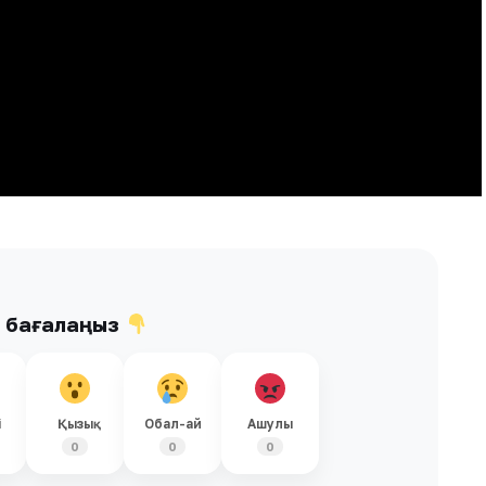
ы бағалаңыз
і
Қызық
Обал-ай
Ашулы
0
0
0