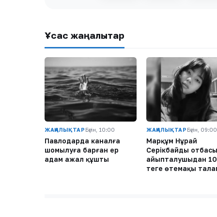
Ұқсас жаңалықтар
ЖАҢАЛЫҚТАР
Бүгін, 10:00
ЖАҢАЛЫҚТАР
Бүгін, 09:00
Павлодарда каналға
Марқұм Нұрай
шомылуға барған ер
Серікбайдың отбас
адам ажал құшты
айыпталушыдан 10
теңге өтемақы тала