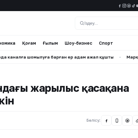
@
Іздеу
номика
Қоғам
Ғылым
Шоу-бизнес
Спорт
алға шомылуға барған ер адам ажал құшты
•
Марқұм Нұр
ндағы жарылыс қасақана
кін
Бөлісу:
@