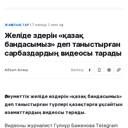
17 мамыр
·
1 мин оқу
ЖАҢАЛЫҚТАР
Желіде өздерін «қазақ
бандасымыз» деп таныстырған
сарбаздардың видеосы тарады
Абзал Алаш
Бөлісу:
@
Әлеуметтік желіде өздерін «қазақ бандасымыз»
деп таныстырған түрлері қазақтарға ұқсайтын
азаматтардың видеосы тарады.
Видеоны журналист Гүлнұр Баженова Telegram