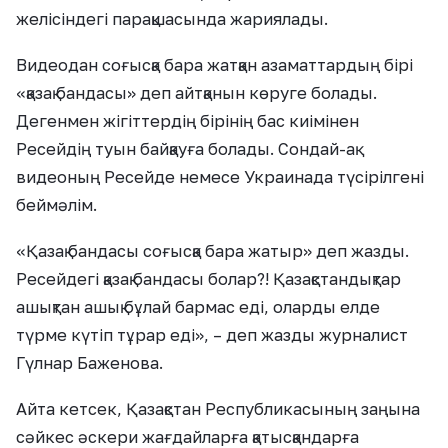
желісіндегі парақшасында жариялады.
Видеодан соғысқа бара жатқан азаматтардың бірі
«қазақ бандасы» деп айтқанын көруге болады.
Дегенмен жігіттердің бірінің бас киімінен
Ресейдің туын байқауға болады. Сондай-ақ
видеоның Ресейде немесе Украинада түсірілгені
беймәлім.
«Қазақ бандасы соғысқа бара жатыр» деп жазды.
Ресейдегі қазақ бандасы болар?! Қазақстандықтар
ашықтан ашық бұлай бармас еді, оларды елде
түрме күтіп тұрар еді», – деп жазды журналист
Гүлнар Баженова.
Айта кетсек, Қазақстан Республикасының заңына
сәйкес әскери жағдайларға қатысқандарға