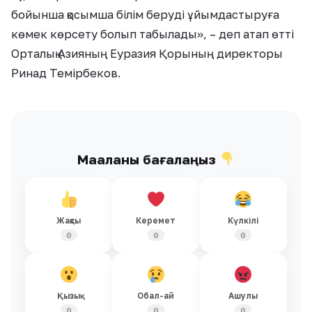
бойынша қосымша білім беруді ұйымдастыруға
көмек көрсету болып табылады», – деп атап өтті
Орталық Азияның Еуразия Қорының директоры
Ринад Темірбеков.
Мақаланы бағалаңыз
Жақсы
Керемет
Күлкілі
0
0
0
Қызық
Обал-ай
Ашулы
0
0
0