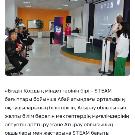
«Біздің Қордың міндеттерінің бірі – STEAM
бағыттары бойынша Абай атындағы орталықтың
оқытушыларының біліктілігін, Атырау облысының
жалпы білім беретін мектептердің мұғалімдерінің
әлеуетін арттыру және Атырау облысының
оқушылары мен жастарына STEAM бағыты