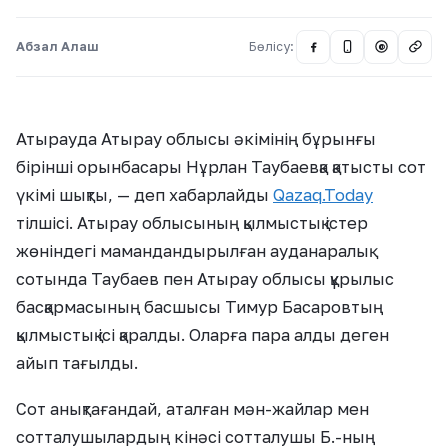
Абзал Алаш
Бөлісу:
@
Атырауда Атырау облысы әкімінің бұрынғы
бірінші орынбасары Нұрлан Таубаевқа қатысты сот
үкімі шықты, — деп хабарлайды
Qazaq.Today
тілшісі. Атырау облысының қылмыстық істер
жөніндегі мамандандырылған ауданаралық
сотында Таубаев пен Атырау облысы құрылыс
басқармасының басшысы Тимур Басаровтың
қылмыстық ісі қаралды. Оларға пара алды деген
айып тағылды.
Сот анықтағандай, аталған мән-жайлар мен
сотталушылардың кінәсі сотталушы Б.-ның