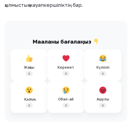
қылмыстық жауапкершіліктің бар.
Мақаланы бағалаңыз
Жақсы
Керемет
Күлкілі
0
0
0
Қызық
Обал-ай
Ашулы
0
0
0