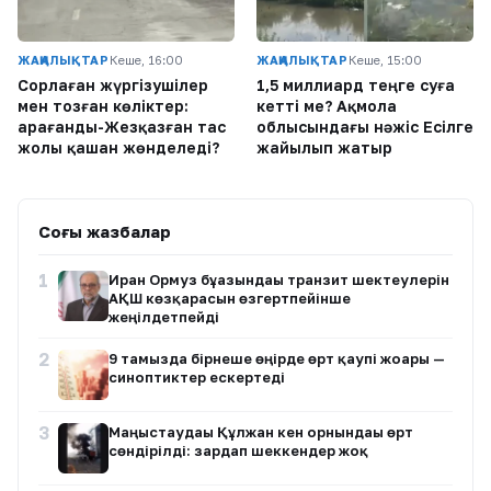
ЖАҢАЛЫҚТАР
Кеше, 16:00
ЖАҢАЛЫҚТАР
Кеше, 15:00
Сорлаған жүргізушілер
1,5 миллиард теңге суға
мен тозған көліктер:
кетті ме? Ақмола
Қарағанды-Жезқазған тас
облысындағы нәжіс Есілге
жолы қашан жөнделеді?
жайылып жатыр
Соңғы жазбалар
1
Иран Ормуз бұғазындағы транзит шектеулерін
АҚШ көзқарасын өзгертпейінше
жеңілдетпейді
2
9 тамызда бірнеше өңірде өрт қаупі жоғары —
синоптиктер ескертеді
3
Маңғыстаудағы Құлжан кен орнындағы өрт
сөндірілді: зардап шеккендер жоқ