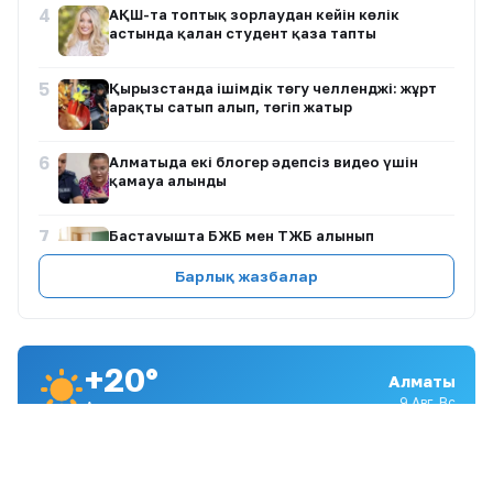
4
АҚШ-та топтық зорлаудан кейін көлік
астында қалған студент қаза тапты
5
Қырғызстанда ішімдік төгу челленджі: жұрт
арақты сатып алып, төгіп жатыр
6
Алматыда екі блогер әдепсіз видео үшін
қамауға алынды
7
Бастауышта БЖБ мен ТЖБ алынып
тасталады: министрлік бұйрық жобасын
жариялады — не өзгереді?
Барлық жазбалар
8
Тохтар Төлешовтің ісін қайта саралау
туралы сотқа өтініш берілді
+20°
Алматы
9
Еуропадағы аномальды ыстық 2 млрд
9 Авг, Вс
Ашық
евролық шығын әкелді
Қаланы ауыстыру ▾
10
АҚШ Сенаты Ресей мен Иранға қарсы жаңа
санкциялар пакетін мақұлдады