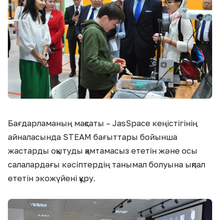
Бағдарламаның мақсаты – JasSpace кеңістігінің
айналасында STEAM бағыттары бойынша
жастарды оқытуды қамтамасыз ететін және осы
салалардағы кәсіптердің танымал болуына ықпал
ететін экожүйені құру.