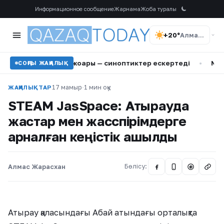
Информационное сообщение
Жарнама
Жоба туралы
+20°
Алматы
т қаупі жоғары — синоптиктер ескертеді
•
Маңғыстаудағы 
СОҢҒЫ ЖАҢАЛЫҚ
17 мамыр
·
1 мин оқу
ЖАҢАЛЫҚТАР
STEAM JasSpace: Атырауда
жастар мен жасөспірімдерге
арналған кеңістік ашылды
Алмас Жарасхан
Бөлісу:
@
Атырау қаласындағы Абай атындағы орталықта