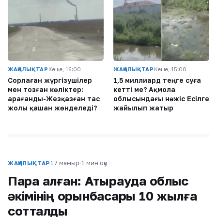
ЖАҢАЛЫҚТАР
Кеше, 16:00
ЖАҢАЛЫҚТАР
Кеше, 15:00
Сорлаған жүргізушілер
1,5 миллиард теңге суға
мен тозған көліктер:
кетті ме? Ақмола
Қарағанды-Жезқазған тас
облысындағы нәжіс Есілге
жолы қашан жөнделеді?
жайылып жатыр
17 мамыр
·
1 мин оқу
ЖАҢАЛЫҚТАР
Пара алған: Атырауда облыс
әкімінің орынбасары 10 жылға
сотталды