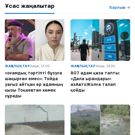
Ұқсас жаңалықтар
Барлығы →
ЖАҢАЛЫҚТАР
Кеше, 17:00
ЖАҢАЛЫҚТАР
Кеше, 16:26
«Қоғамдық тәртіпті бұзуға
807 адам қаза тапты:
шақырған емес»: Тойда
«Дала Қырандары»
уағыз айтқан ер адамның
ҚазАвтоЖолға талап
қызы Тоқаевтан көмек
қойды
сұрады