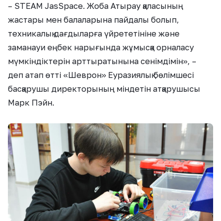
– STEAM JasSpace. Жоба Атырау қаласының
жастары мен балаларына пайдалы болып,
техникалық дағдыларға үйрететініне және
заманауи еңбек нарығында жұмысқа орналасу
мүмкіндіктерін арттыратынына сенімдімін», –
деп атап өтті «Шеврон» Еуразиялық бөлімшесі
басқарушы директорының міндетін атқарушысы
Марк Пэйн.