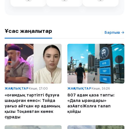
Ұқсас жаңалықтар
Барлығы →
ЖАҢАЛЫҚТАР
Кеше, 17:00
ЖАҢАЛЫҚТАР
Кеше, 16:26
«Қоғамдық тәртіпті бұзуға
807 адам қаза тапты:
шақырған емес»: Тойда
«Дала Қырандары»
уағыз айтқан ер адамның
ҚазАвтоЖолға талап
қызы Тоқаевтан көмек
қойды
сұрады