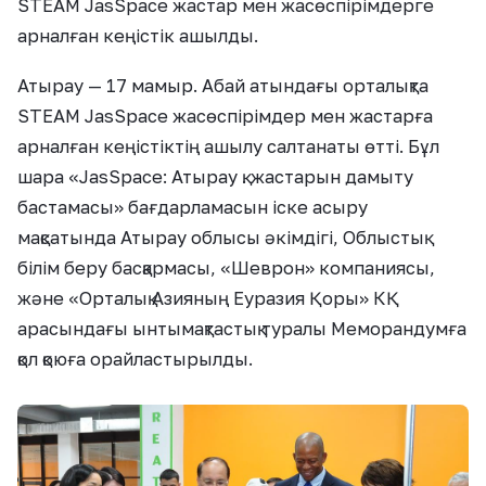
STEAM JasSpace жастар мен жасөспірімдерге
арналған кеңістік ашылды.
Атырау — 17 мамыр. Абай атындағы орталықта
STEAM JasSpace жасөспірімдер мен жастарға
арналған кеңістіктің ашылу салтанаты өтті. Бұл
шара «JasSpace: Атырау қ. жастарын дамыту
бастамасы» бағдарламасын іске асыру
мақсатында Атырау облысы әкімдігі, Облыстық
білім беру басқармасы, «Шеврон» компаниясы,
және «Орталық Азияның Еуразия Қоры» КҚ
арасындағы ынтымақтастық туралы Меморандумға
қол қоюға орайластырылды.