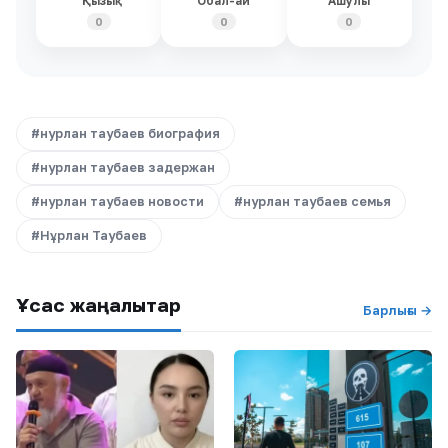
Қызық
Обал-ай
Ашулы
0
0
0
#нурлан таубаев биография
#нурлан таубаев задержан
#нурлан таубаев новости
#нурлан таубаев семья
#Нұрлан Таубаев
Ұқсас жаңалықтар
Барлығы →