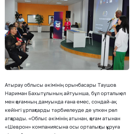
Атырау облысы әкімінің орынбасары Таушов
Нариман Бахытұлының айтуынша, бұл орталық ел
мен қоғамның дамуында ғана емес, сондай-ақ
кейінгі ұрпақтарды тәрбиелеуде де үлкен рөл
атқарады. «Облыс әкімінің атынан, қоғам атынан
«Шеврон» компаниясына осы орталықты құруға