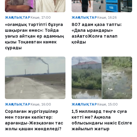
ЖАҢАЛЫҚТАР
Кеше, 17:00
ЖАҢАЛЫҚТАР
Кеше, 16:26
«Қоғамдық тәртіпті бұзуға
807 адам қаза тапты:
шақырған емес»: Тойда
«Дала Қырандары»
уағыз айтқан ер адамның
ҚазАвтоЖолға талап
қызы Тоқаевтан көмек
қойды
сұрады
ЖАҢАЛЫҚТАР
Кеше, 16:00
ЖАҢАЛЫҚТАР
Кеше, 15:00
Сорлаған жүргізушілер
1,5 миллиард теңге суға
мен тозған көліктер:
кетті ме? Ақмола
Қарағанды-Жезқазған тас
облысындағы нәжіс Есілге
жолы қашан жөнделеді?
жайылып жатыр