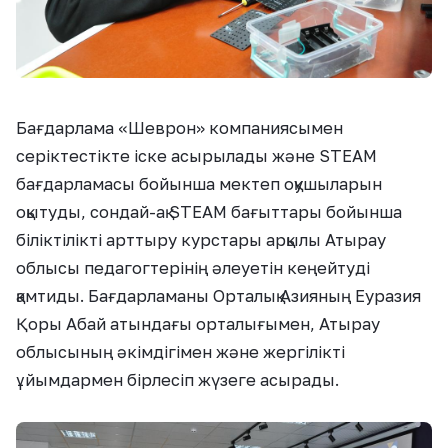
Бағдарлама «Шеврон» компаниясымен
серіктестікте іске асырылады және STEAM
бағдарламасы бойынша мектеп оқушыларын
оқытуды, сондай-ақ STEAM бағыттары бойынша
біліктілікті арттыру курстары арқылы Атырау
облысы педагогтерінің әлеуетін кеңейтуді
қамтиды. Бағдарламаны Орталық Азияның Еуразия
Қоры Абай атындағы орталығымен, Атырау
облысының әкімдігімен және жергілікті
ұйымдармен бірлесіп жүзеге асырады.