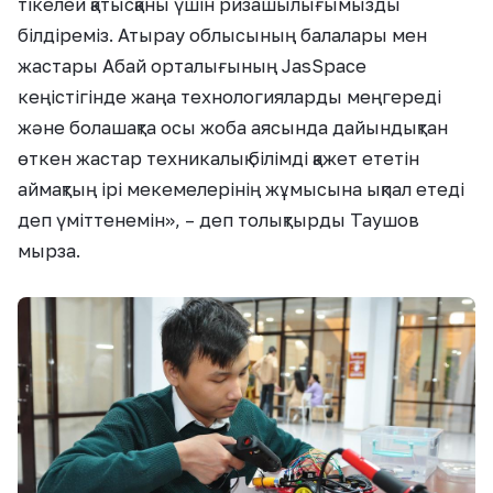
тікелей қатысқаны үшін ризашылығымызды
білдіреміз. Атырау облысының балалары мен
жастары Абай орталығының JasSpace
кеңістігінде жаңа технологияларды меңгереді
және болашақта осы жоба аясында дайындықтан
өткен жастар техникалық білімді қажет ететін
аймақтың ірі мекемелерінің жұмысына ықпал етеді
деп үміттенемін», – деп толықтырды Таушов
мырза.