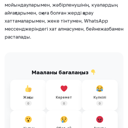
мойындауларымен, жәбірленушінің, куәлардың
айғақтарымен, оқиға болған жерді қарау
хаттамаларымен, жеке тінтумен, WhatsApp
мессенджеріндегі хат алмасумен, бейнежазбамен
расталады.
Мақаланы бағалаңыз
Жақсы
Керемет
Күлкілі
0
0
0