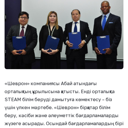
«Шеврон» компаниясы Абай атындағы
орталықтың құрылысына қатысты. Енді орталықта
STEAM білім беруді дамытуға көмектесу – біз
үшін үлкен мәртебе. «Шеврон» бірқатар білім
беру, кәсіби және әлеуметтік бағдарламаларды
жүзеге асырады. Осындай бағдарламалардың бірі