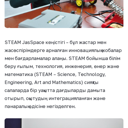
STEAM JasSpace кеңістігі – бұл жастар мен
жасөспірімдерге арналған инновациялық жобалар
мен бағдарламалар алаңы. STEAM бойынша білім
беру ғылым, технология, инженерия, өнер және
математика (STEAM – Science, Technology,
Engineering, Art and Mathematics) сияқты
салаларда бір уақытта дағдыларды дамыта
отырып, оқытудың интеграцияланған және
пәнаралық әдісіне негізделген.