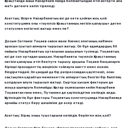
Қазақстанда жаңа Назарбаев пайда болмайтындай етіп өзгерте ала
ма?» дегенге келіп тіреледі.
Азаттық:
Әзірге Назарбаевтың өзі де кете қойған жоқ қой:
конституцияға оны «тәуелсіз Қазақстанның негізін қалаушы» деген
статуспен енгізгелі жатыр емес пе?
Досым Сәтпаев:
Тоқаев саяси және бизнес элитаның көбімен
арасын суытып алмауға тырысып жатыр. Ол бұл адамдардың
90
пайызы Назарбаевтың ортасынан шыққанын түсінеді. Тоқаевтың
өзі де сол ортадан шыққан. Назарбаевты тәуелсіз Қазақстанның
негізін қалаушы етіп бекітуге тырысу арқылы Тоқаев басқаларға
бірінші президенттің жеңілісін тойлауға ниетті емес екенін
білдіретіндей. Ол қандай да бір репрессиядан қауіптеніп, оған
сақтықпен қарайтын мемлекеттік аппараттың белгілі бір бөлігінің
қолдауын алуға тырысып жатыр. Сыртқы қысым факторын да
жоққа шығаруға болмайды: Қаңтар оқиғасынан кейін Назарбаев
Тоқаевтан ғана емес, Путиннен де қауіпсіздігіне кепілдік алды.
Қауіпсіздіктің бұл факторы Тоқаевтың конституцияда Назарбаевқа
арнайы статус беру шешіміне де әсер етеді.
Азаттық:
Бірақ оның туыстарына кепілдік берілген жоқ қой?
Досым Сәтпаев:
Қазір Тоқаев «бірінші президенттің отбасы» деп