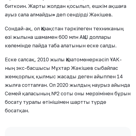
биткоин. Жарты жолдан қосылып, ешкім ақшаға
ауыз сала алмайды
»
деп сендірді Жәкішев.
Сондай-ақ, ол Қазақстан тәркілеген техниканың
өзі жылына шамамен 600 млн АҚШ доллары
көлемінде пайда таба алатынын еске салды.
Еске салсақ, 2010 жылы Қазатомөнеркәсіп ҰАК-
ның экс-басшысы Мұхтар Жәкішев сыбайлас
жемқорлық қылмыс жасады деген айыппен 14
жылға сотталған. Ол 2020 жылдың наурыз айында
Семей қаласының №2 соты оны мерзімінен бұрын
босату туралы өтінішімен шартты түрде
босатқан.