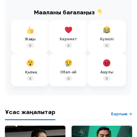
Мақаланы бағалаңыз
Жақсы
Керемет
Күлкілі
0
0
0
Қызық
Обал-ай
Ашулы
0
0
0
Ұқсас жаңалықтар
Барлығы →