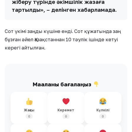
жіберу түрінде әкімшілік жазаға
тартылды», – делінген хабарламада.
Сот үкімі заңды күшіне енді. Сот құжатында заң
бұзған әйел Қазақстаннан 10 тәулік ішінде кетуі
керегі айтылған.
Мақаланы бағалаңыз
Жақсы
Керемет
Күлкілі
0
0
0