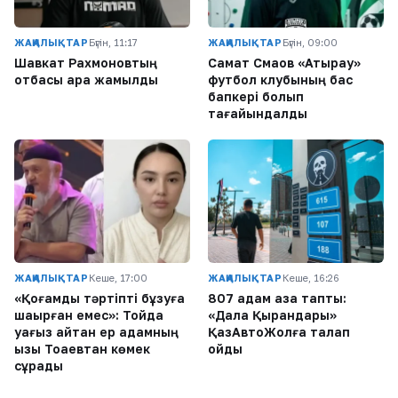
ЖАҢАЛЫҚТАР
Бүгін, 11:17
ЖАҢАЛЫҚТАР
Бүгін, 09:00
Шавкат Рахмоновтың
Самат Смақов «Атырау»
отбасы қара жамылды
футбол клубының бас
бапкері болып
тағайындалды
ЖАҢАЛЫҚТАР
Кеше, 17:00
ЖАҢАЛЫҚТАР
Кеше, 16:26
«Қоғамдық тәртіпті бұзуға
807 адам қаза тапты:
шақырған емес»: Тойда
«Дала Қырандары»
уағыз айтқан ер адамның
ҚазАвтоЖолға талап
қызы Тоқаевтан көмек
қойды
сұрады