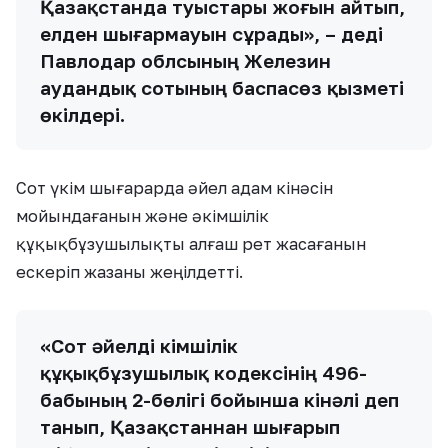
Қазақстанда туыстары жоғын айтып,
елден шығармауын сұрады», – деді
Павлодар облсының Железин
аудандық сотының баспасөз қызметі
өкілдері.
Сот үкім шығарарда әйел адам кінәсін
мойындағанын және әкімшілік
құқықбұзушылықты алғаш рет жасағанын
ескеріп жазаны жеңілдетті.
«Сот әйелді Әкімшілік
құқықбұзушылық кодексінің 496-
бабының 2-бөлігі бойынша кінәлі деп
танып, Қазақстаннан шығарып