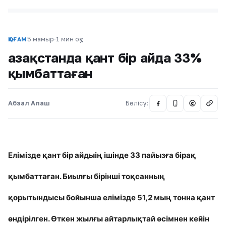
5 мамыр
·
1 мин оқу
ҚОҒАМ
Қазақстанда қант бір айда 33%
қымбаттаған
Абзал Алаш
Бөлісу:
@
Елімізде қант бір айдыің ішінде 33 пайызға бірақ
қымбаттаған. Биылғы бірінші тоқсанның
қорытындысы бойынша елімізде 51,2 мың тонна қант
өндірілген. Өткен жылғы айтарлықтай өсімнен кейін