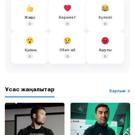
Жақсы
Керемет
Күлкілі
0
0
0
Қызық
Обал-ай
Ашулы
0
0
0
Ұқсас жаңалықтар
Барлығы →