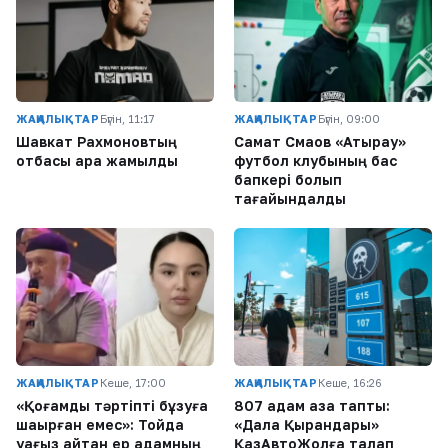
ЖАҢАЛЫҚТАР
Бүгін, 11:17
ЖАҢАЛЫҚТАР
Бүгін, 09:00
Шавкат Рахмоновтың
Самат Смақов «Атырау»
отбасы қара жамылды
футбол клубының бас
бапкері болып
тағайындалды
ЖАҢАЛЫҚТАР
Кеше, 17:00
ЖАҢАЛЫҚТАР
Кеше, 16:26
«Қоғамдық тәртіпті бұзуға
807 адам қаза тапты:
шақырған емес»: Тойда
«Дала Қырандары»
уағыз айтқан ер адамның
ҚазАвтоЖолға талап