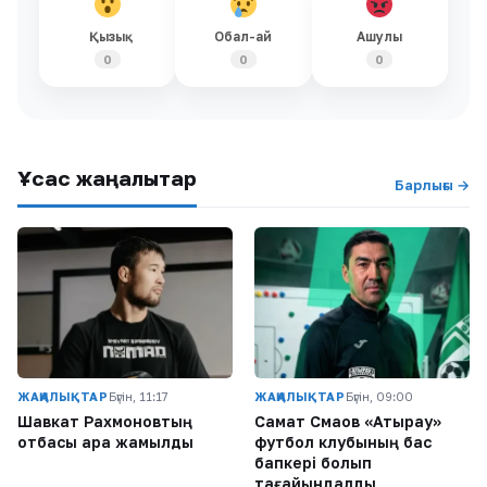
Қызық
Обал-ай
Ашулы
0
0
0
Ұқсас жаңалықтар
Барлығы →
ЖАҢАЛЫҚТАР
Бүгін, 11:17
ЖАҢАЛЫҚТАР
Бүгін, 09:00
Шавкат Рахмоновтың
Самат Смақов «Атырау»
отбасы қара жамылды
футбол клубының бас
бапкері болып
тағайындалды