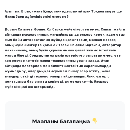
Азаттық:
Бірақ «жаңа Қазақстан» идеясын айтқан Тоқаевтың өзі де
Назарбаев жүйесінің өнімі емес пе?
Досым Сәтпаев:
Әрине.
Ол басқа жүйені көрген емес. Саясат жайлы
айтқанда психологиялық жағдайларды да ескеру керек: адам отыз
жыл бойы автократиялық жүйеде қалыптасып, мансап жасаса,
оның жүйені өзгерте қоюы екіталай.
Ол өзіне ыңғайлы, авторитар
механизмнің, оның бүкіл құрылымының қалай жұмыс істейтінін
жақсы біледі.
Сондықтан ол қазір өзгерістер саясатын емес, өте
көп ресурс кететін саяси технологияны ұсына алады. Атап
айтқанда блогерлер мен билікті жақтайтын сарапшыларды
жұмылдыру, олардың қатысуымен іс-шаралар өткізу, жаңа
алаңдар секілді технологиялар пайдаланады. Яғни, өзгеріс
имитациясы бар сияқты көрінеді, ал мемлекеттік басқару
жүйесінің өзі еш өзгермейді.
Мақаланы бағалаңыз