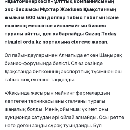
«Қазатомөнеркәсіп» ұлттық компаниясының
экс-басшысы Мұхтар Жәкішев Қазақстанның
жылына 600 млн доллар табыс табатын және
ешкімнің меншігіне айналмайтын бизнес
туралы айтты, деп хабарлайды Qazaq.Today
тілшісі orda.kz порталына сілтеме жасап.
Ол пайымдауларымен Алматыда өткен Шаңырақ
бизнес-форумында бөлісті. Ол өз сөзінде
Қазақстанда биткоиннің экспорттық түсімінен еш
табыс жоқ екеніне таңқалды.
«
Жақында жасырын майнинг фермалардың
көптеген техникасы анықталғаны туралы
жаңалық болды. Менің ойымша: үкімет оны
аукционда сатудан әрі ойлай алмайды. Осы ретте
неге деген заңды сұрақ туындайды. Бұл