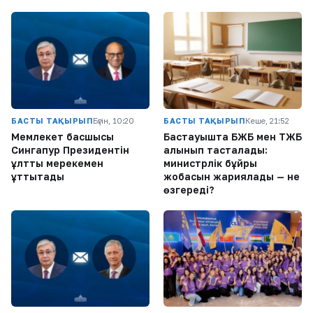
БАСТЫ ТАҚЫРЫП
Бүгін, 10:20
БАСТЫ ТАҚЫРЫП
Кеше, 21:52
Мемлекет басшысы
Бастауышта БЖБ мен ТЖБ
Сингапур Президентін
алынып тасталады:
ұлттық мерекемен
министрлік бұйрық
құттықтады
жобасын жариялады — не
өзгереді?