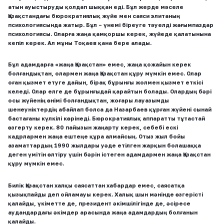
атын ауыстыруды қолдап шыққан еді. Бұл жерде мәселе
Қазақстандағы бюрократиялық жүйе мен саяси элитаның
психологиясында жатыр.
Бұл – үнемі біреуге тәуелді жағымпаздар
психологиясы. Оларға жаңа қамқоршы керек, жүйеде қалатынына
кепіл керек. Ал мұны Тоқаев қана бере алады.
Бұл адамдарға «жаңа Қазақстан» емес, жаңа қожайын керек
болғандықтан, олармен жаңа Қазақстан құру мүмкін емес. Олар
оған қызмет етуге дайын, бірақ бұрынғы жолмен қызмет еткісі
келеді. Олар елге де бұрынғыдай қарайтын болады. Олардың бәрі
осы жүйенің өнімі болғандықтан, жоғары лауазымды
шенеуніктердің абайлап болса да Назарбаев құрған жүйені сынай
бастағаны күлкілі көрінеді. Бюрократиялық аппаратты тұтастай
өзгерту керек. 80 пайызын жаңарту керек, себебі ескі
кадрлармен жаңа ештеңе құра алмайсың. Отыз жыл бойы
азаматтардың 1990 жылдары уәде етілген жарқын болашаққа
деген үмітін өлтіру үшін бәрін істеген адамдармен жаңа Қазақстан
құру мүмкін емес.
Билік Қазақстан халқы саясаттан хабардар емес, саясатқа
қызықпайды деп ойламауы керек. Халық шын мәнінде өзгерісті
қалайды, үкіметте де, президент әкімшілігінде де, әсіресе
аудандардағы әкімдер арасында жаңа адамдардың болғанын
қалайды.