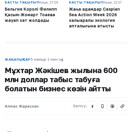
БАСТЫ ТАҚЫРЫП
Кеше, 17:06
БАСТЫ ТАҚЫРЫП
Кеше, 12:17
Бельгия Королі Филипп
Жаңа адамдар Caspian
Қасым-Жомарт Тоқаевқа
Sea Action Week 2026
жауап хат жолдады
халықаралық экология
апталығына қатысты
5 мамыр
·
1 мин оқу
ЖАҢАЛЫҚТАР
Мұхтар Жәкішев жылына 600
млн доллар табыс табуға
болатын бизнес көзін айтты
Алмас Жарасхан
Бөлісу:
@