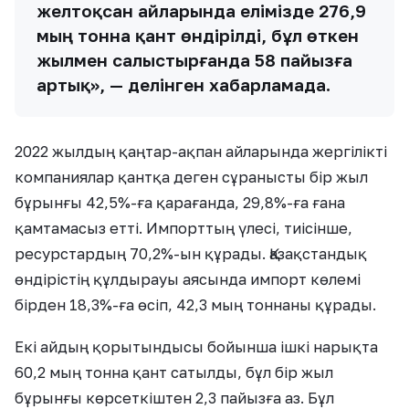
желтоқсан айларында елімізде 276,9
мың тонна қант өндірілді, бұл өткен
жылмен салыстырғанда 58 пайызға
артық», — делінген хабарламада.
2022 жылдың қаңтар-ақпан айларында жергілікті
компаниялар қантқа деген сұранысты бір жыл
бұрынғы 42,5%-ға қарағанда, 29,8%-ға ғана
қамтамасыз етті. Импорттың үлесі, тиісінше,
ресурстардың 70,2%-ын құрады. Қазақстандық
өндірістің құлдырауы аясында импорт көлемі
бірден 18,3%-ға өсіп, 42,3 мың тоннаны құрады.
Екі айдың қорытындысы бойынша ішкі нарықта
60,2 мың тонна қант сатылды, бұл бір жыл
бұрынғы көрсеткіштен 2,3 пайызға аз. Бұл