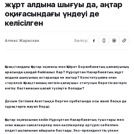
жұрт алдына шығуы да, Қаңтар
оқиғасындағы үндеуі де
келісілген
Алмас Жарасхан
Бөлісу:
@
Қазақстандағы Қаңтар оқиғасы мен Қайрат Боранбаевтың қамалуының
арасында қандай байланыс бар? Нұрсұлтан Назарбаевтың жұрт
алдына шығуының астарында не жатыр? Конституцияға оған
«тәуелсіз Қазақстанның негізін қалаушы» статусын беретін өзгеріс
енгізу бастамасын қалай түсінуге болады?
Досым Сәтпаев Азаттыққа берген сұхбатында осы және басқа да
сұрақтарға жауап берді.
Қаңтар оқиғасынан кейін Нұрсұлтан Назарбаевтың туыстары мен
оған жақын саясаткерлер мен кәсіпкерлер әртүрлі себеппен
елдегі ықпалынан айырыла бастады. Экс-президенттің үлкен