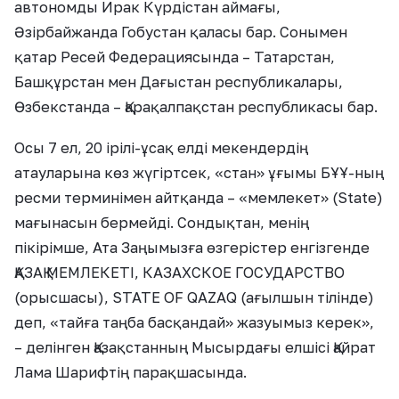
автономды Ирак Күрдістан аймағы,
Әзірбайжанда Гобустан қаласы бар. Сонымен
қатар Ресей Федерациясында – Татарстан,
Башқұрстан мен Дағыстан республикалары,
Өзбекстанда – Қарақалпақстан республикасы бар.
Осы 7 ел, 20 ірілі-ұсақ елді мекендердің
атауларына көз жүгіртсек, «стан» ұғымы БҰҰ-ның
ресми терминімен айтқанда – «мемлекет» (State)
мағынасын бермейді. Сондықтан, менің
пікірімше, Ата Заңымызға өзгерістер енгізгенде
ҚАЗАҚ МЕМЛЕКЕТІ, КАЗАХСКОЕ ГОСУДАРСТВО
(орысшасы), STATE OF QAZAQ (ағылшын тілінде)
деп, «тайға таңба басқандай» жазуымыз керек»,
– делінген Қазақстанның Мысырдағы елшісі Қайрат
Лама Шарифтің парақшасында.