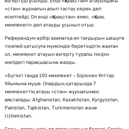
өзгертуді ұсынды. Елші «Қазақстан» атауындағы
«стан» жұрнағын алып тастау керек деп
есептейді. Ол енді «Қазақстан» емес, «Қазақ
мемлекеті» деп атауды ұсынып отыр.
Референдум әрбір азаматқа ел тағдырын шешуге
тікелей қатысуға мүмкіндік беретіндігін жазған
ол, мемлекет атауын өзгерту туралы пікірін
желідегі парақшасына жазды.
«Бүгінгі таңда 193 мемлекет – Біріккен Ұлттар
Ұйымына мүше. Олардың қатарында 7
мемлекеттің атауы «стан» жұрнағымен
аяқталады: Afghanistan, Kazakhstan, Kyrgyzstan,
Pakistan, Tajikistan, Turkmenistan және
Uzbekistan.