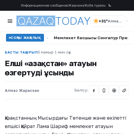
Информационное сообщение
Жарнама
Жоба туралы
+31°
Алматы
 жамылды
•
Мемлекет басшысы Сингапур Президентін ұлт
СОҢҒЫ ЖАҢАЛЫҚ
5 мамыр
·
1 мин оқу
БАСТЫ ТАҚЫРЫП
Елші «Қазақстан» атауын
өзгертуді ұсынды
Алмас Жарасхан
Бөлісу:
@
Қазақстанның Мысырдағы Төтенше және өкілетті
елшісі Қайрат Лама Шариф мемлекет атауын