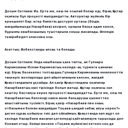
Досым Сәтпаев:
Иә. Ерте ме, кеш пе осылай болар еді, бірақ Қаңтар
оқиғасы бұл процесті жылдамдатты.
Авторитар жүйенің бір
ерекшелігі бар: егер биліктің дәстүрлі ортасы (біздің
жағдайымызда Назарбаев) әлсіреп, орнына басқа адам келсе,
бұрынғы көшбасшының туыстарына соққы жасалады. Әлемдік
тәжірибедегі классика осы.
Азаттық:
Өзбекстанды алсақ та болады.
Досым Сәтпаев:
Онда көшбасшы қаза тапты, ал Гүлнара
Каримованы Ислам Каримовтың кезінде-ақ түрмеге қамаған
еді.
Бірақ бәсекелес топтардың Гүлнара Каримованы мемлекеттік
төңкеріс жоспарлады деп айыптағанына келсек, жағдай
Қазақстандағыға ұқсайды.
Ал қазір Қазақстандағы оқиғалар
Назарбаевтың көзі тірісінде болып жатыр. Қаңтар оқиғасы сәл
кештеу басталуы керек процессті жылдамдатты. Ерте ме, кеш пе
Назарбаевтың белсенді саяси және басқарушы қызметтен
алыстайтыны түсінікті. Бірақ қазір «Назарбаев пен оның
отбасымен болған жағдайдан Тоқаев қандай сабақ алуы керек?»
деген сұрақ қойылуы тиіс деп ойлаймын. Қазақстанда көп жұрт ол
кезінде Назарбаев жасаған қателерді қайталамауға тырысады деп
болжап отыр.
Екінші мәселе «Тоқаев жүйені өзі кеткен соң да