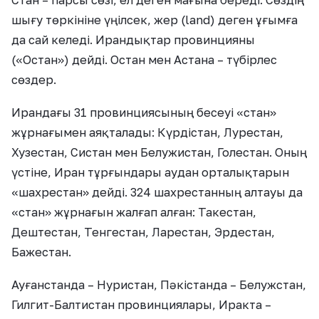
Стан – парсы сөзі, ел деген мағына береді. Сөздің
шығу төркініне үңілсек, жер (land) деген ұғымға
да сай келеді. Ирандықтар провинцияны
(«Остан») дейді. Остан мен Астана – түбірлес
сөздер.
Ирандағы 31 провинциясының бесеуі «стан»
жұрнағымен аяқталады: Күрдістан, Лурестан,
Хузестан, Систан мен Белужистан, Голестан. Оның
үстіне, Иран тұрғындары аудан орталықтарын
«шахрестан» дейді. 324 шахрестанның алтауы да
«стан» жұрнағын жалғап алған: Такестан,
Дештестан, Тенгестан, Ларестан, Эрдестан,
Бажестан.
Ауғанстанда – Нуристан, Пәкістанда – Белужстан,
Гилгит-Балтистан провинциялары, Иракта –