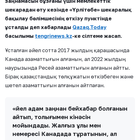
заңнамасын бұзғаны үшін мемлекеттік
шекарадан өту кезінде «Үрлітөбе» шекаралық
бақылау бөлімшесінің өткізу пунктінде
ұсталды деп хабарлады
Qazaq.Today
басылымы
tengrinews.kz
-ке сілтеме жасап.
Ұсталған әйел сотта 2017 жылдың қарашасында
Канада азаматтығын алғанын, ал 2022 жылдың
наурызында Ресей азаматтығын алғанын айтты.
Бірақ қазақстандық төлқұжатын өткізбеген және
шетел азаматтығын алғанын айтпаған.
«Әйел адам заңнан бейхабар болғанын
айтып, толығымен кінәсін
мойындады. Жалғыз ұлы мен
немересі Канадада тұратынын, ал