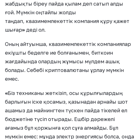
жабдықты біреу пайда қылам деп сатып алды
ғой. Мүмкін оңтайлы жолды
таңдап, квазимемлекеттік компания құру қажет
шығар
»
деді ол.
Оның айтуынша, квазимемлекеттік компаниялар
екіұшты беделге ие болғанымен, биткоин
жағдайында олардың жұмысы мүлдем ашық
болады. Себебі криптовалютаны ұрлау мүмкін
емес.
«
Біз техниканы жеткізіп, осы құрылғылардың
барлығын іске қосамыз, қазынадан арнайы шот
ашамыз да майнингтен түскен пайда тікелей ел
бюджетіне түсіп отырады. Ешбір дәрежелі
ағамыз бұл қоржынға қол сұға алмайды. Бұл
мүмкін емес: мұнда электр энергиясы болса, онда