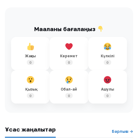
Мақаланы бағалаңыз
Жақсы
Керемет
Күлкілі
0
0
0
Қызық
Обал-ай
Ашулы
0
0
0
Ұқсас жаңалықтар
Барлығы →