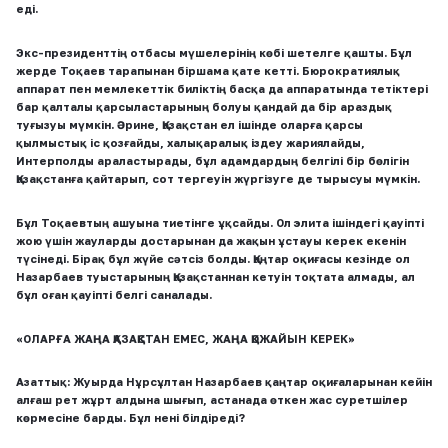
еді.
Экс-президенттің отбасы мүшелерінің көбі шетелге қашты. Бұл
жерде Тоқаев тарапынан біршама қате кетті. Бюрократиялық
аппарат пен мемлекеттік биліктің басқа да аппаратында тетіктері
бар қалталы қарсыластарының болуы қандай да бір араздық
туғызуы мүмкін. Әрине, Қазақстан ел ішінде оларға қарсы
қылмыстық іс қозғайды, халықаралық іздеу жариялайды,
Интерполды араластырады, бұл адамдардың белгілі бір бөлігін
Қазақстанға қайтарып, сот тергеуін жүргізуге де тырысуы мүмкін.
Бұл Тоқаевтың ашуына тиетінге ұқсайды. Ол элита ішіндегі қауіпті
жою үшін жауларды достарынан да жақын ұстауы керек екенін
түсінеді. Бірақ бұл жүйе сәтсіз болды. Қаңтар оқиғасы кезінде ол
Назарбаев туыстарының Қазақстаннан кетуін тоқтата алмады, ал
бұл оған қауіпті белгі саналады.
«ОЛАРҒА ЖАҢА ҚАЗАҚСТАН ЕМЕС, ЖАҢА ҚОЖАЙЫН КЕРЕК»
Азаттық:
Жуырда Нұрсұлтан Назарбаев қаңтар оқиғаларынан кейін
алғаш рет жұрт алдына шығып, астанада өткен жас суретшілер
көрмесіне барды. Бұл нені білдіреді?