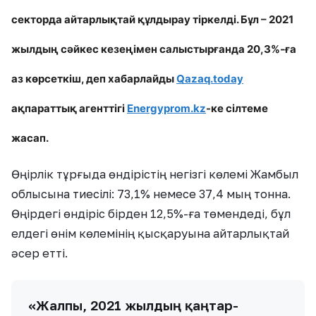
секторда айтарлықтай құлдырау тіркелді. Бұл – 2021
жылдың сәйкес кезеңімен салыстырғанда 20,3%-ға
аз көрсеткіш, деп хабарлайды
Qazaq.today
ақпараттық агенттігі
Еnergyprom.kz
-ке сілтеме
жасап.
Өңірлік тұрғыда өндірістің негізгі көлемі Жамбыл
облысына тиесілі: 73,1% немесе 37,4 мың тонна.
Өңірдегі өндіріс бірден 12,5%-ға төмендеді, бұл
елдегі өнім көлемінің қысқаруына айтарлықтай
әсер етті.
«Жалпы, 2021 жылдың қаңтар-