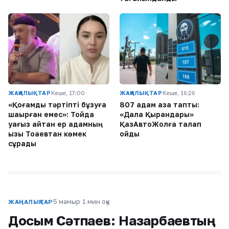
ЖАҢАЛЫҚТАР
Кеше, 17:00
ЖАҢАЛЫҚТАР
Кеше, 16:26
«Қоғамдық тәртіпті бұзуға
807 адам қаза тапты:
шақырған емес»: Тойда
«Дала Қырандары»
уағыз айтқан ер адамның
ҚазАвтоЖолға талап
қызы Тоқаевтан көмек
қойды
сұрады
5 мамыр
·
1 мин оқу
ЖАҢАЛЫҚТАР
Досым Сәтпаев: Назарбаевтың