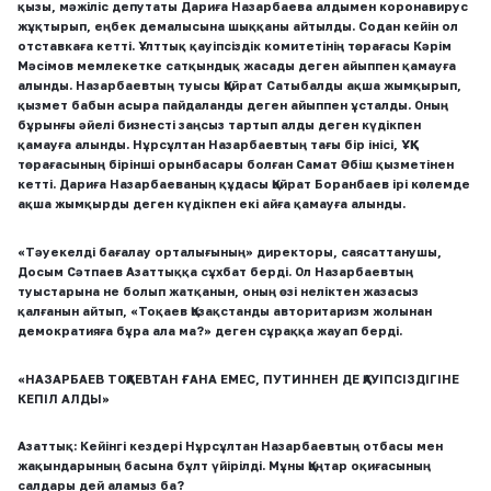
қызы, мәжіліс депутаты Дариға Назарбаева алдымен коронавирус
жұқтырып, еңбек демалысына шыққаны айтылды. Содан кейін ол
отставкаға кетті. Ұлттық қауіпсіздік комитетінің төрағасы Кәрім
Мәсімов мемлекетке сатқындық жасады деген айыппен қамауға
алынды. Назарбаевтың туысы Қайрат Сатыбалды ақша жымқырып,
қызмет бабын асыра пайдаланды деген айыппен ұсталды. Оның
бұрынғы әйелі бизнесті заңсыз тартып алды деген күдікпен
қамауға алынды. Нұрсұлтан Назарбаевтың тағы бір інісі, ҰҚК
төрағасының бірінші орынбасары болған Самат Әбіш қызметінен
кетті. Дариға Назарбаеваның құдасы Қайрат Боранбаев ірі көлемде
ақша жымқырды деген күдікпен екі айға қамауға алынды.
«Тәуекелді бағалау орталығының» директоры, саясаттанушы,
Досым Сәтпаев Азаттыққа сұхбат берді. Ол Назарбаевтың
туыстарына не болып жатқанын, оның өзі неліктен жазасыз
қалғанын айтып, «Тоқаев Қазақстанды авторитаризм жолынан
демократияға бұра ала ма?» деген сұраққа жауап берді.
«НАЗАРБАЕВ ТОҚАЕВТАН ҒАНА ЕМЕС, ПУТИННЕН ДЕ ҚАУІПСІЗДІГІНЕ
КЕПІЛ АЛДЫ»
Азаттық:
Кейінгі кездері Нұрсұлтан Назарбаевтың отбасы мен
жақындарының
басына бұлт үйірілді. Мұны Қаңтар оқиғасының
салдары дей аламыз ба?