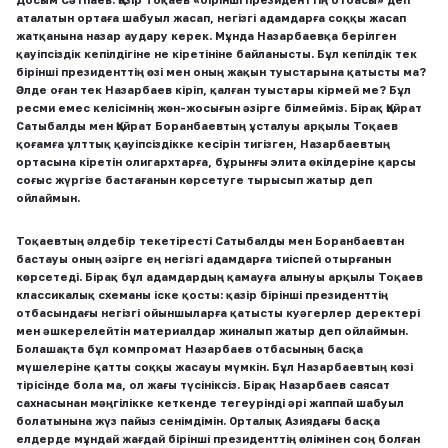
аталатын ортаға шабуыл жасап, негізгі адамдарға соққы жасап
жатқанына назар аудару керек. Мұнда Назарбаевқа берілген
қауіпсіздік кепілдігіне не кіретініне байланысты. Бұл кепілдік тек
бірінші президенттің өзі мен оның жақын туыстарына қатысты ма?
Әлде оған тек Назарбаев кіріп, қалған туыстары кірмей ме? Бұл
ресми емес келісімнің жөн-жосығын әзірге білмейміз. Бірақ Қайрат
Сатыбалды мен Қайрат Боранбаевтың ұсталуы арқылы Тоқаев
қоғамға ұлттық қауіпсіздікке кесірін тигізген, Назарбаевтың
ортасына кіретін олигархтарға, бұрынғы элита өкілдеріне қарсы
соғыс жүргізе бастағанын көрсетуге тырысып жатыр деп
ойлаймын.
Тоқаевтың әлдебір текетіресті Сатыбалды мен Боранбаевтан
бастауы оның әзірге ең негізгі адамдарға тиіспей отырғанын
көрсетеді. Бірақ бұл адамдардың қамауға алынуы арқылы Тоқаев
классикалық схеманы іске қосты: қазір бірінші президенттің
отбасындағы негізгі ойыншыларға қатысты куәгерлер деректері
мен әшкерелейтін материалдар жиналып жатыр деп ойлаймын.
Болашақта бұл компромат Назарбаев отбасының басқа
мүшелеріне қатты соққы жасауы мүмкін. Бұл Назарбаевтың көзі
тірісінде бола ма, ол жағы түсініксіз. Бірақ Назарбаев саясат
сахнасынан мәңгілікке кеткенде тегеурінді әрі жаппай шабуыл
болатынына жүз пайыз сенімдімін. Орталық Азиядағы басқа
елдерде мұндай жағдай бірінші президенттің өлімінен соң болған