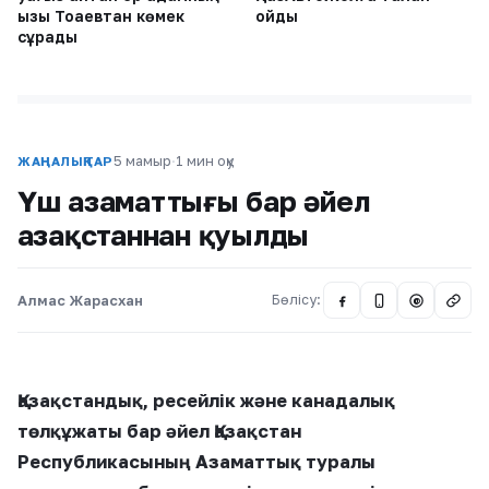
қызы Тоқаевтан көмек
қойды
сұрады
5 мамыр
·
1 мин оқу
ЖАҢАЛЫҚТАР
Үш азаматтығы бар әйел
Қазақстаннан қуылды
Алмас Жарасхан
Бөлісу:
@
Қазақстандық, ресейлік және канадалық
төлқұжаты бар әйел Қазақстан
Республикасының Азаматтық туралы