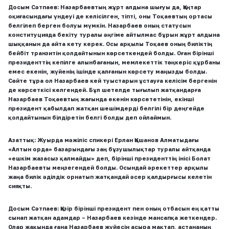
Досым Сәтпаев:
Назарбаевтың жұрт алдына шығуы да, Қаңтар
оқиғасындағы үндеуі де келісілген, тіпті, оны Тоқаевтың ортасы
белгілеп берген болуы мүмкін.
Назарбаев оның статусын
конституцияда бекіту туралы әңгіме айтылмас бұрын жұрт алдына
шыққанын да айта кету керек. Осы арқылы Тоқаев оның биліктің
бейбіт транзитін қолдайтынын көрсеткендей болды.
Оған бірінші
президенттің кепілге алынбағанын, мемлекеттік төңкеріс құрбаны
емес екенін, жүйенің ішінде қалғанын көрсету маңызды болды.
Сөйте тұра ол Назарбаев кей туыстарын ұстауға келісім бергенін
де көрсеткісі келгендей. Бұл шетелде тығылып жатқандарға
Назарбаев Тоқаевтың жағында екенін көрсететінін, екінші
президент қабылдап жатқан шешімдерді белгілі бір деңгейде
қолдайтынын білдіретін белгі болды деп ойлаймын.
Азаттық:
Жуырда мәжіліс спикері Ерлан Қошанов Алматыдағы
«Алтын орда» базарындағы заң бұзушылықтар туралы айтқанда
«ешкім жазасыз қалмайды» деп, бірінші президенттің інісі Болат
Назарбаевты меңзегендей болды.
Осындай әрекеттер арқылы
жаңа билік әділдік орнатып жатқандай әсер қалдырғысы келетін
сияқты.
Досым Сәтпаев:
Қазір бірінші президент пен оның отбасын ең қатты
сынап жатқан адамдар – Назарбаев кезінде мансапқа жеткендер.
Олар жақында ғана Назарбаев жүйесін асыра мақтап, астананың