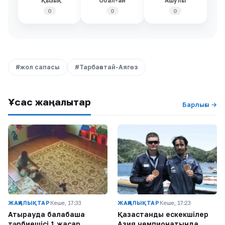
Қызық
Обал-ай
Ашулы
0
0
0
#жол сапасы
#Тарбағатай-Аягөз
Ұқсас жаңалықтар
Барлығы →
ЖАҢАЛЫҚТАР
Кеше, 17:33
ЖАҢАЛЫҚТАР
Кеше, 17:23
Атырауда балабақша
Қазақстандық ескекшілер
тәрбиешісі 1 жасар
Азия чемпионатында