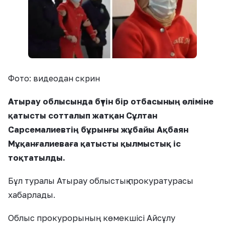
Фото: видеодан скрин
Атырау облысында бүтін бір отбасының өліміне
қатысты сотталып жатқан Сұлтан
Сарсемалиевтің бұрынғы жұбайы Ақбаян
Мұқанғалиеваға қатысты қылмыстық іс
тоқтатылды.
Бұл туралы Атырау облыстық прокуратурасы
хабарлады.
Облыс прокурорының көмекшісі Айсұлу