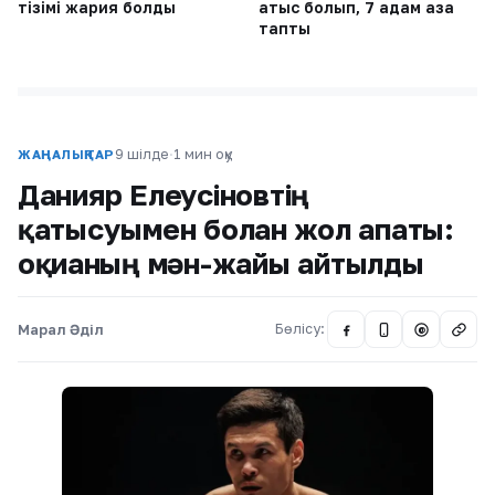
тізімі жария болды
атыс болып, 7 адам қаза
тапты
9 шілде
·
1 мин оқу
ЖАҢАЛЫҚТАР
Данияр Елеусіновтің
қатысуымен болған жол апаты:
оқиғаның мән-жайы айтылды
Марал Әділ
Бөлісу:
@