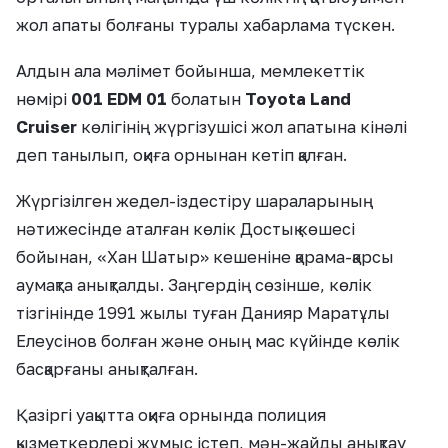
жол апаты болғаны туралы хабарлама түскен.
Алдын ала мәлімет бойынша, мемлекеттік
нөмірі
001 EDM 01
болатын
Toyota Land
Cruiser
көлігінің жүргізушісі жол апатына кінәлі
деп танылып, оқиға орнынан кетіп қалған.
Жүргізілген жедел-іздестіру шараларының
нәтижесінде аталған көлік Достық көшесі
бойынан, «Хан Шатыр» кешеніне қарама-қарсы
аумақта анықталды. Заңгердің сөзінше, көлік
тізгінінде 1991 жылы туған Данияр Маратұлы
Елеусінов болған және оның мас күйінде көлік
басқарғаны анықталған.
Қазіргі уақытта оқиға орнында полиция
қызметкерлері жұмыс істеп, мән-жайды анықтау