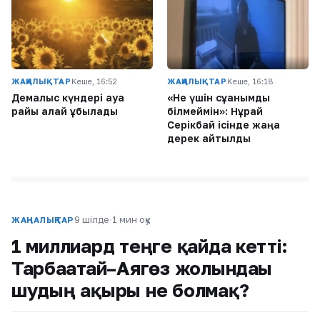
ЖАҢАЛЫҚТАР
Кеше, 16:52
ЖАҢАЛЫҚТАР
Кеше, 16:18
Демалыс күндері ауа
«Не үшін сұққанымды
райы қалай құбылады
білмеймін»: Нұрай
Серікбай ісінде жаңа
дерек айтылды
9 шілде
·
1 мин оқу
ЖАҢАЛЫҚТАР
1 миллиард теңге қайда кетті:
Тарбағатай–Аягөз жолындағы
шудың ақыры не болмақ?