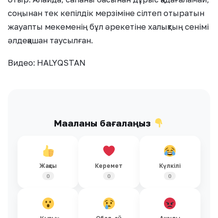
соңынан тек кепілдік мерзіміне сілтеп отыратын
жауапты мекеменің бұл әрекетіне халықтың сенімі
әлдеқашан таусылған.
Видео: HALYQSTAN
Мақаланы бағалаңыз
Жақсы
Керемет
Күлкілі
0
0
0