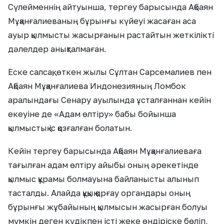
Сүлейменнің айтуынша, тергеу барысында Ақбаян
Мұқанғалиеваның бұрынғы күйеуі жасаған аса
ауыр қылмысты жасырғанын растайтын жеткілікті
дәлелдер анықталмаған.
Еске салсақ, өткен жылы Сұлтан Сарсемалиев пен
Ақбаян Мұқанғалиева Индонезияның Ломбок
аралындағы Сенару ауылында ұсталғаннан кейін
екеуіне де «Адам өлтіру» бабы бойынша
қылмыстық іс қозғалған болатын.
Кейін тергеу барысында Ақбаян Мұқанғалиеваға
тағылған адам өлтіру айыбы оның әрекетінде
қылмыс құрамы болмауына байланысты алынып
тасталды. Алайда құқық қорғау органдары оның
бұрынғы жұбайының қылмысын жасырған болуы
мүмкін деген күдікпен істі жеке өндіріске бөліп,