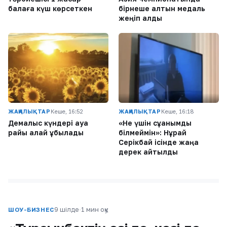
балаға күш көрсеткен
бірнеше алтын медаль
жеңіп алды
ЖАҢАЛЫҚТАР
Кеше, 16:52
ЖАҢАЛЫҚТАР
Кеше, 16:18
Демалыс күндері ауа
«Не үшін сұққанымды
райы қалай құбылады
білмеймін»: Нұрай
Серікбай ісінде жаңа
дерек айтылды
9 шілде
·
1 мин оқу
ШОУ-БИЗНЕС