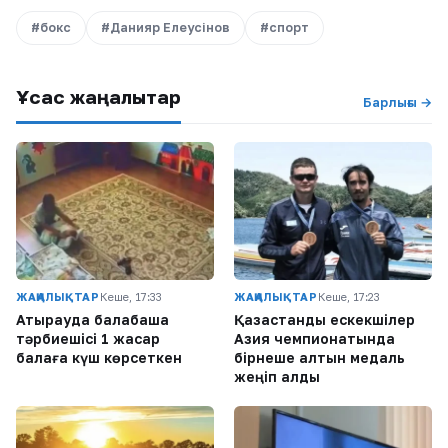
#бокс
#Данияр Елеусінов
#спорт
Ұқсас жаңалықтар
Барлығы →
ЖАҢАЛЫҚТАР
Кеше, 17:33
ЖАҢАЛЫҚТАР
Кеше, 17:23
Атырауда балабақша
Қазақстандық ескекшілер
тәрбиешісі 1 жасар
Азия чемпионатында
балаға күш көрсеткен
бірнеше алтын медаль
жеңіп алды