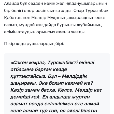
Алайда бұл сөзден кейін желі қолданушыларының
бір бөлігі өнер иесін сынға алды. Олар Тұрсынбек
Қабатов пен Мөлдір Мұқанның ажырасқанын еске
салып, мұндай жағдайда бұрынғы жұбайының
есімін атаудың орынсыз екенін жазды.
Пікір қалдырушылардың бірі:
«Сәкен мырза, Тұрсынбекті екінші
отбасына барған кезде
құттықтайсыз. Бұл – Мөлдірдің
шаңырағы. Әке болып келмей ме?
Қазір заман басқа. Келсе, Мөлдір кет
демейді ғой. Ел алдында жүрген
азамат сонда екіншісімен өте алмай
келе алмай тұр ғой, ол әйелі білетін