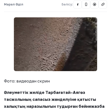
Марал Әділ
Бөлісу:
@
Фото: видеодан скрин
Әлеуметтік желіде Тарбағатай–Аягөз
тасжолының сапасыз жөнделуіне қатысты
халықтың наразылығын тудырған бейнежазба