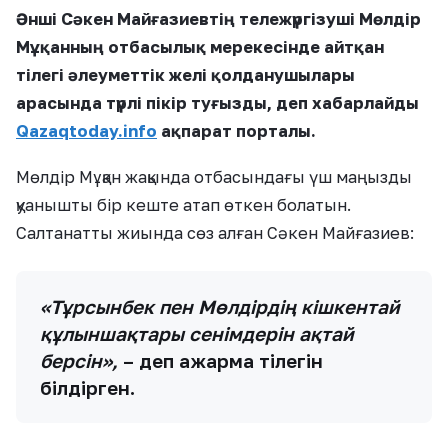
Әнші Сәкен Майғазиевтің тележүргізуші Мөлдір
Мұқанның отбасылық мерекесінде айтқан
тілегі әлеуметтік желі қолданушылары
арасында түрлі пікір туғызды, деп хабарлайды
Qazaqtoday.info
ақпарат порталы.
Мөлдір Мұқан жақында отбасындағы үш маңызды
қуанышты бір кеште атап өткен болатын.
Салтанатты жиында сөз алған Сәкен Майғазиев:
«Тұрсынбек пен Мөлдірдің кішкентай
құлыншақтары сенімдерін ақтай
берсін»,
– деп ақжарма тілегін
білдірген.