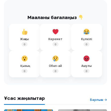
Мақаланы бағалаңыз
Жақсы
Керемет
Күлкілі
0
0
0
Қызық
Обал-ай
Ашулы
0
0
0
Ұқсас жаңалықтар
Барлығы →