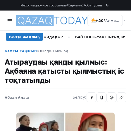
Информационное сообщение
Жарнама
Жоба туралы
+20°
Алматы
л жаза тағайындады?
•
БАӘ ОПЕК-тен шығып, мұнай өндіруд
СОҢҒЫ ЖАҢАЛЫҚ
9 шілде
·
1 мин оқу
БАСТЫ ТАҚЫРЫП
Атыраудағы қанды қылмыс:
Ақбаянға қатысты қылмыстық іс
тоқтатылды
Абзал Алаш
Бөлісу:
@