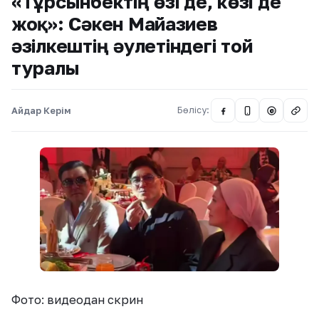
«Тұрсынбектің өзі де, көзі де
жоқ»: Сәкен Майғазиев
әзілкештің әулетіндегі той
туралы
Айдар Керім
Бөлісу:
@
Фото: видеодан скрин