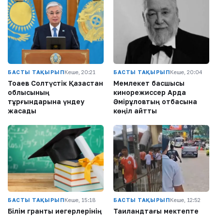
БАСТЫ ТАҚЫРЫП
Кеше, 20:21
БАСТЫ ТАҚЫРЫП
Кеше, 20:04
Тоқаев Солтүстік Қазақстан
Мемлекет басшысы
облысының
кинорежиссер Ардақ
тұрғындарына үндеу
Әмірқұловтың отбасына
жасады
көңіл айтты
БАСТЫ ТАҚЫРЫП
Кеше, 15:18
БАСТЫ ТАҚЫРЫП
Кеше, 12:52
Білім гранты иегерлерінің
Таиландтағы мектепте