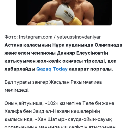
Фото: Instagram.com / yeleussinovdaniyar
Астана қаласының Нұра ауданында Олимпиада
және әлем чемпионы Данияр Елеусіновтің
қатысуымен жол-көлік оқиғасы тіркелді, деп
хабарлайды
Qazaq Today
ақпарат порталы.
Бұл туралы заңгер Жасұлан Рахымғалиев
мәлімдеді.
Оның айтуынша, «102» қызметіне Төле би және
Халифа бен Заид әл-Нахаян көшелерінің
қиылысында, «Хан Шатыр» сауда-ойын-сауық
орталығының маңында үш көліктің қатысуымен