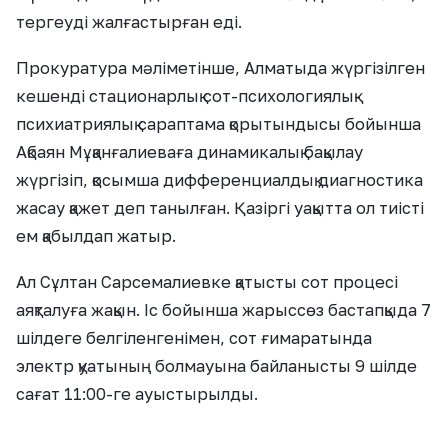
тергеуді жалғастырған еді.
Прокуратура мәліметінше, Алматыда жүргізілген
кешенді стационарлық сот-психологиялық-
психиатриялық сараптама қорытындысы бойынша
Ақбаян Мұқанғалиеваға динамикалық бақылау
жүргізіп, қосымша дифференциалдық диагностика
жасау қажет деп танылған. Қазіргі уақытта ол тиісті
ем қабылдап жатыр.
Ал Сұлтан Сарсемалиевке қатысты сот процесі
аяқталуға жақын. Іс бойынша жарыссөз бастапқыда 7
шілдеге белгіленгенімен, сот ғимаратында
электр қуатының болмауына байланысты 9 шілде
сағат 11:00-ге ауыстырылды.