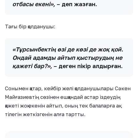
отбасы екені»,
– деп жазған.
Тағы бір қолданушы:
«Тұрсынбектің өзі де көзі де жоқ қой.
Ондай адамды айтып қыстырудың не
қажеті бар?»,
– деген пікір қалдырған.
Сонымен қатар, кейбір желі қолданушылары Сәкен
Майғазиевтің сөзінен ешқандай астар іздеудің
қажеті жоқ екенін айтып, оның тек балаларға ақ
тілегін жеткізгенін алға тартты.