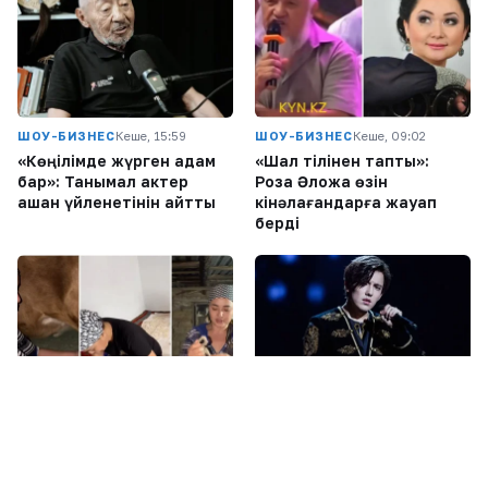
ШОУ-БИЗНЕС
Кеше, 15:59
ШОУ-БИЗНЕС
Кеше, 09:02
«Көңілімде жүрген адам
«Шал тілінен тапты»:
бар»: Танымал актер
Роза Әлқожа өзін
қашан үйленетінін айтты
кінәлағандарға жауап
берді
ШОУ-БИЗНЕС
Кеше, 05:39
ШОУ-БИЗНЕС
Кеше, 03:01
Мөлдір Мұқанова туған
Димаш Құдайберген
ауылында сағынышын
DiMENSIONS атты жаңа