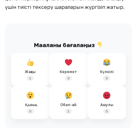
үшін тиісті тексеру шараларын жүргізіп жатыр.
Мақаланы бағалаңыз
Жақсы
Керемет
Күлкілі
1
0
0
Қызық
Обал-ай
Ашулы
0
1
0