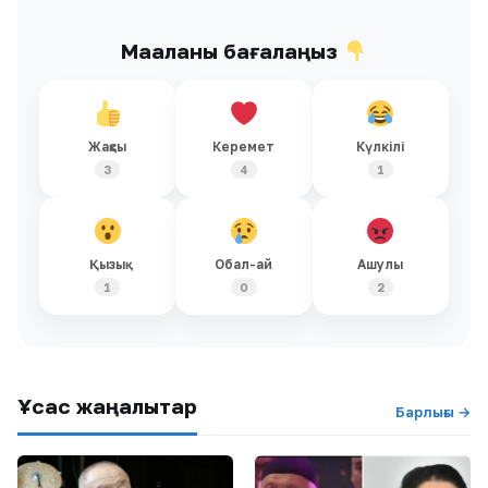
Мақаланы бағалаңыз
Жақсы
Керемет
Күлкілі
3
4
1
Қызық
Обал-ай
Ашулы
1
0
2
Ұқсас жаңалықтар
Барлығы →