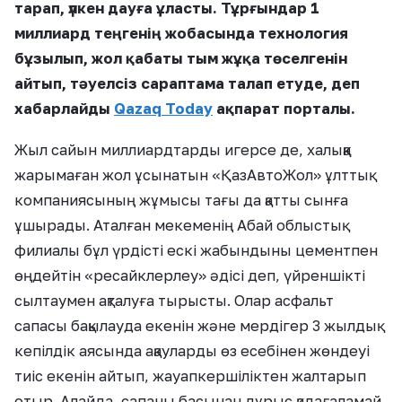
тарап, үлкен дауға ұласты. Тұрғындар 1
миллиард теңгенің жобасында технология
бұзылып, жол қабаты тым жұқа төселгенін
айтып, тәуелсіз сараптама талап етуде, деп
хабарлайды
Qazaq Today
ақпарат порталы.
Жыл сайын миллиардтарды игерсе де, халыққа
жарымаған жол ұсынатын «ҚазАвтоЖол» ұлттық
компаниясының жұмысы тағы да қатты сынға
ұшырады. Аталған мекеменің Абай облыстық
филиалы бұл үрдісті ескі жабындыны цементпен
өңдейтін «ресайклерлеу» әдісі деп, үйреншікті
сылтаумен ақталуға тырысты. Олар асфальт
сапасы бақылауда екенін және мердігер 3 жылдық
кепілдік аясында ақауларды өз есебінен жөндеуі
тиіс екенін айтып, жауапкершіліктен жалтарып
отыр. Алайда, сапаны басынан дұрыс қадағаламай,