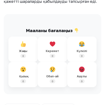
қажетті шараларды қабылдауды тапсырған еді.
Мақаланы бағалаңыз
Жақсы
Керемет
Күлкілі
0
0
0
Қызық
Обал-ай
Ашулы
0
0
0