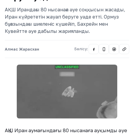
АҚШ Ирандағы 80 нысанаға әуе соққысын жасады,
Иран күйрететін жауап беруге уәде етті. Ормуз
бұғазындағы шиеленіс күшейіп, Бахрейн мен
Кувейтте әуе дабылы жарияланды.
Алмас Жарасхан
Бөлісу:
@
АҚШ Иран аумағындағы 80 нысанаға ауқымды әуе