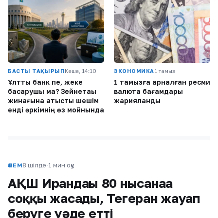
БАСТЫ ТАҚЫРЫП
Кеше, 14:10
ЭКОНОМИКА
1 тамыз
Ұлттық банк пе, жеке
1 тамызға арналған ресми
басқарушы ма? Зейнетақы
валюта бағамдары
жинағына қатысты шешім
жарияланды
енді әркімнің өз мойнында
8 шілде
·
1 мин оқу
ӘЛЕМ
АҚШ Ирандағы 80 нысанаға
соққы жасады, Тегеран жауап
беруге уәде етті