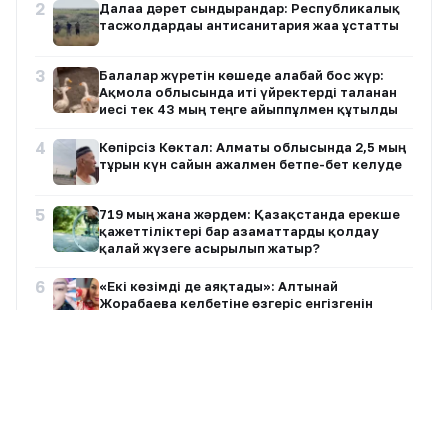
2
Далаға дәрет сындырғандар: Республикалық
тасжолдардағы антисанитария жаға ұстатты
3
Балалар жүретін көшеде алабай бос жүр:
Ақмола облысында иті үйректерді таланған
иесі тек 43 мың теңге айыппұлмен құтылды
4
Көпірсіз Көктaл: Алматы облысында 2,5 мың
тұрғын күн сайын ажалмен бетпе-бет келуде
5
719 мың жанға жәрдем: Қазақстанда ерекше
қажеттіліктері бар азаматтарды қолдау
қалай жүзеге асырылып жатыр?
6
«Екі көзімді де аяқтады»: Алтынай
Жорабаева келбетіне өзгеріс енгізгенін
айтты
7
Қазақ футболы қара жамылды
Барлық жазбалар
8
Доллар үшінші күн қатарынан арзандады