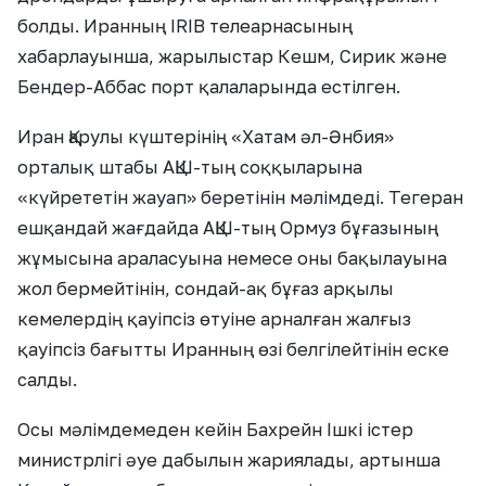
болды. Иранның IRIB телеарнасының
хабарлауынша, жарылыстар Кешм, Сирик және
Бендер-Аббас порт қалаларында естілген.
Иран Қарулы күштерінің «Хатам әл-Әнбия»
орталық штабы АҚШ-тың соққыларына
«күйрететін жауап» беретінін мәлімдеді. Тегеран
ешқандай жағдайда АҚШ-тың Ормуз бұғазының
жұмысына араласуына немесе оны бақылауына
жол бермейтінін, сондай-ақ бұғаз арқылы
кемелердің қауіпсіз өтуіне арналған жалғыз
қауіпсіз бағытты Иранның өзі белгілейтінін еске
салды.
Осы мәлімдемеден кейін Бахрейн Ішкі істер
министрлігі әуе дабылын жариялады, артынша