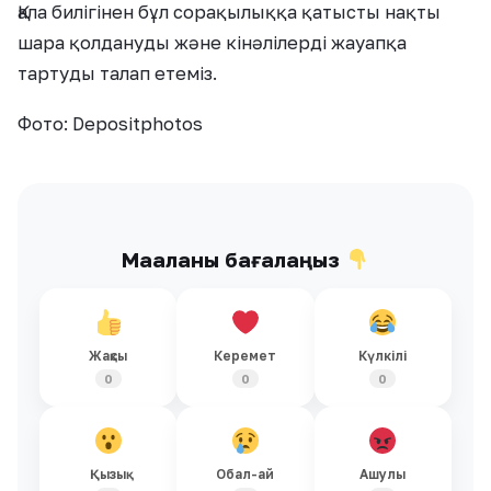
Қала билігінен бұл сорақылыққа қатысты нақты
шара қолдануды және кінәлілерді жауапқа
тартуды талап етеміз.
Фото: Depositphotos
Мақаланы бағалаңыз
Жақсы
Керемет
Күлкілі
0
0
0
Қызық
Обал-ай
Ашулы