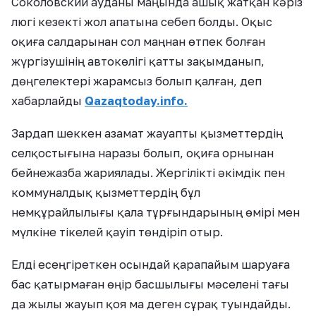
Соколовский ауданы маңында ашық жатқан кәріз
люгі кезекті жол апатына себеп болды. Оқыс
оқиға салдарынан сол маңнан өтпек болған
жүргізушінің автокөлігі қатты зақымданып,
дөңгелектері жарамсыз болып қалған, деп
хабарлайды
Qazaqtoday.info.
Зардап шеккен азамат жауапты қызметтердің
селқостығына наразы болып, оқиға орнынан
бейнежазба жариялады. Жергілікті әкімдік пен
коммуналдық қызметтердің бұл
немқұрайлылығы қала тұрғындарының өмірі мен
мүлкіне тікелей қауіп төндіріп отыр.
Елді есеңгіреткен осындай қарапайым шаруаға
бас қатырмаған өңір басшылығы мәселені тағы
да жылы жауып қоя ма деген сұрақ туындайды.