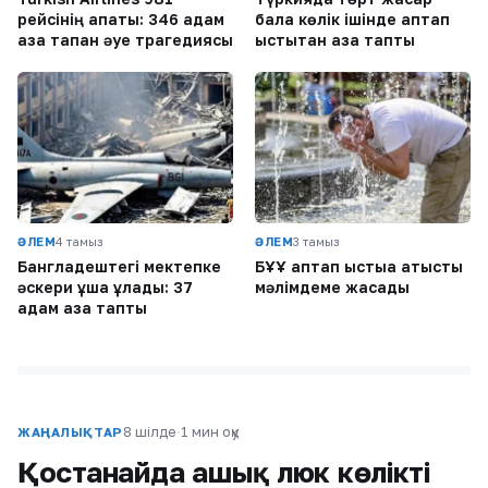
рейсінің апаты: 346 адам
бала көлік ішінде аптап
қаза тапқан әуе трагедиясы
ыстықтан қаза тапты
ӘЛЕМ
4 тамыз
ӘЛЕМ
3 тамыз
Бангладештегі мектепке
БҰҰ аптап ыстыққа қатысты
әскери ұшақ құлады: 37
мәлімдеме жасады
адам қаза тапты
8 шілде
·
1 мин оқу
ЖАҢАЛЫҚТАР
Қостанайда ашық люк көлікті