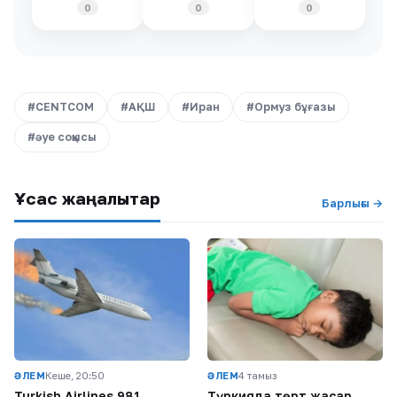
0
0
0
#CENTCOM
#АҚШ
#Иран
#Ормуз бұғазы
#әуе соққысы
Ұқсас жаңалықтар
Барлығы →
ӘЛЕМ
Кеше, 20:50
ӘЛЕМ
4 тамыз
Turkish Airlines 981
Түркияда төрт жасар