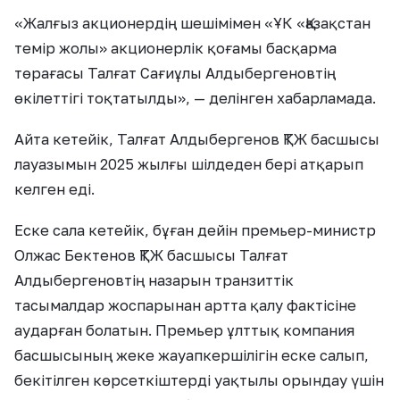
«Жалғыз акционердің шешімімен «ҰК «Қазақстан
темір жолы» акционерлік қоғамы басқарма
төрағасы Талғат Сағиұлы Алдыбергеновтің
өкілеттігі тоқтатылды», — делінген хабарламада.
Айта кетейік, Талғат Алдыбергенов ҚТЖ басшысы
лауазымын 2025 жылғы шілдеден бері атқарып
келген еді.
Еске сала кетейік, бұған дейін премьер-министр
Олжас Бектенов ҚТЖ басшысы Талғат
Алдыбергеновтің назарын транзиттік
тасымалдар жоспарынан артта қалу фактісіне
аударған болатын. Премьер ұлттық компания
басшысының жеке жауапкершілігін еске салып,
бекітілген көрсеткіштерді уақтылы орындау үшін