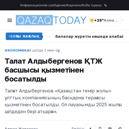
Информационное сообщение
Жарнама
Жоба туралы
+28°
Алматы
ға ұстатты
•
Балалар жүретін көшеде алабай бос жүр: Ақм
СОҢҒЫ ЖАҢАЛЫҚ
8 шілде
·
1 мин оқу
ЭКОНОМИКА
Талғат Алдыбергенов ҚТЖ
басшысы қызметінен
босатылды
Талғат Алдыбергенов «Қазақстан темір жолы»
ұлттық компаниясының басқарма төрағасы
қызметінен босатылды. Ол лауазымды 2025 жылғы
шілдеден бері атқарған.
Алмас Жарасхан
Бөлісу:
@