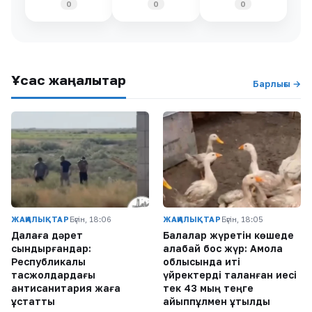
0
0
0
Ұқсас жаңалықтар
Барлығы →
ЖАҢАЛЫҚТАР
Бүгін, 18:06
ЖАҢАЛЫҚТАР
Бүгін, 18:05
Далаға дәрет
Балалар жүретін көшеде
сындырғандар:
алабай бос жүр: Ақмола
Республикалық
облысында иті
тасжолдардағы
үйректерді таланған иесі
антисанитария жаға
тек 43 мың теңге
ұстатты
айыппұлмен құтылды