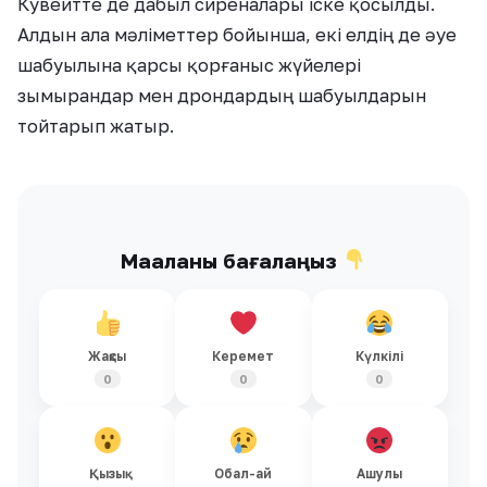
Кувейтте де дабыл сиреналары іске қосылды.
Алдын ала мәліметтер бойынша, екі елдің де әуе
шабуылына қарсы қорғаныс жүйелері
зымырандар мен дрондардың шабуылдарын
тойтарып жатыр.
Мақаланы бағалаңыз
Жақсы
Керемет
Күлкілі
0
0
0
Қызық
Обал-ай
Ашулы