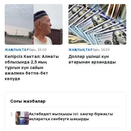
ЖАҢАЛЫҚТАР
Бүгін, 18:03
ЖАҢАЛЫҚТАР
Бүгін, 16:29
Көпірсіз Көктaл: Алматы
Доллар үшінші күн
облысында 2,5 мың
қатарынан арзандады
тұрғын күн сайын
ажалмен бетпе-бет
келуде
Соңғы жазбалар
1
Ақтөбедегі жылқышы ісі: заңгер біржақты
ақпаратқа сенбеуге шақырды