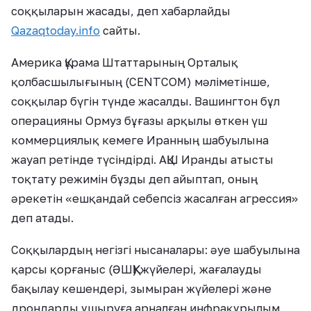
соққыларын жасады, деп хабарлайды
Qazaqtoday.info
сайты.
Америка Құрама Штаттарының Орталық
қолбасшылығының (CENTCOM) мәліметінше,
соққылар бүгін түнде жасалды. Вашингтон бұл
операцияны Ормуз бұғазы арқылы өткен үш
коммерциялық кемеге Иранның шабуылына
жауап ретінде түсіндірді. АҚШ Иранды атысты
тоқтату режимін бұзды деп айыптап, оның
әрекетін «ешқандай себепсіз жасалған агрессия»
деп атады.
Соққылардың негізгі нысаналары: әуе шабуылына
қарсы қорғаныс (ӘШҚҚ) жүйелері, жағалауды
бақылау кешендері, зымыран жүйелері және
дрондарды ұшыруға арналған инфрақұрылым