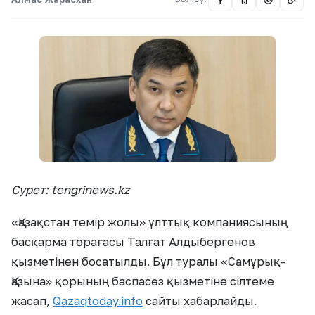
Сурет: tengrinews.kz
«Қазақстан темір жолы» ұлттық компаниясының
басқарма төрағасы Талғат Алдыбергенов
қызметінен босатылды. Бұл туралы «Самұрық-
Қазына» қорының баспасөз қызметіне сілтеме
жасап,
Qazaqtoday.info
сайты хабарлайды.