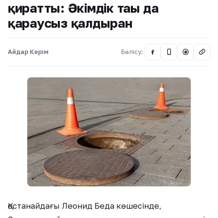
қиратты: Әкімдік тағы да
қараусыз қалдырған
Айдар Керім
Бөлісу:
@
Қостанайдағы Леонид Беда көшесінде,