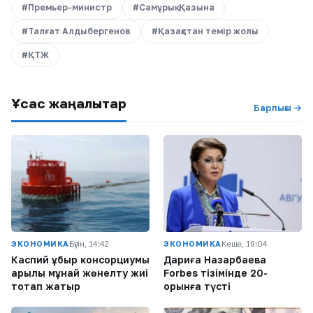
#Премьер-министр
#Самұрық-Қазына
#Талғат Алдыбергенов
#Қазақстан темір жолы
#ҚТЖ
Ұқсас жаңалықтар
Барлығы →
ЭКОНОМИКА
Бүгін, 14:42
ЭКОНОМИКА
Кеше, 19:04
Каспий құбыр консорциумы
Дариға Назарбаева
арқылы мұнай жөнелту жиі
Forbes тізімінде 20-
тоқтап жатыр
орынға түсті