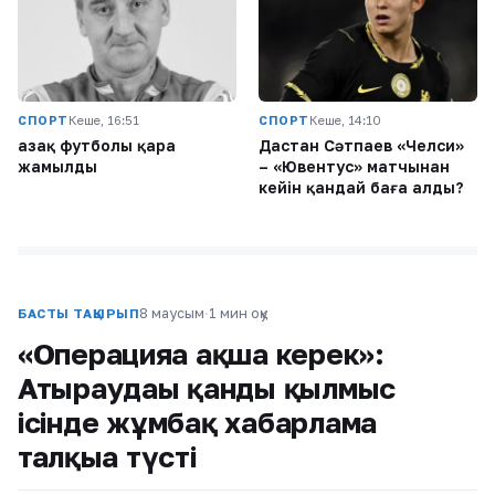
СПОРТ
Кеше, 16:51
СПОРТ
Кеше, 14:10
Қазақ футболы қара
Дастан Сәтпаев «Челси»
жамылды
– «Ювентус» матчынан
кейін қандай баға алды?
8 маусым
·
1 мин оқу
БАСТЫ ТАҚЫРЫП
«Операцияға ақша керек»:
Атыраудағы қанды қылмыс
ісінде жұмбақ хабарлама
талқыға түсті