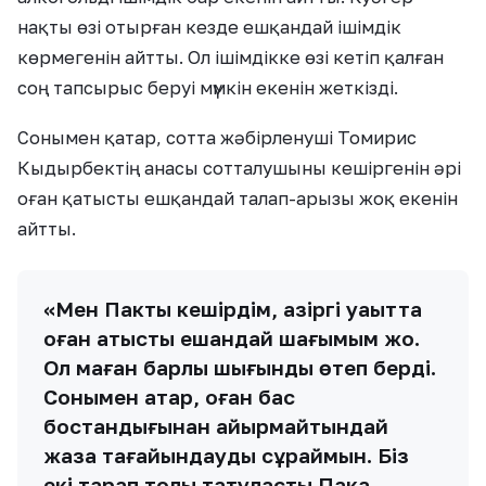
нақты өзі отырған кезде ешқандай ішімдік
көрмегенін айтты. Ол ішімдікке өзі кетіп қалған
соң тапсырыс беруі мүмкін екенін жеткізді.
Сонымен қатар, сотта жәбірленуші Томирис
Кыдырбектің анасы сотталушыны кешіргенін әрі
оған қатысты ешқандай талап-арызы жоқ екенін
айтты.
«Мен Пакты кешірдім, қазіргі уақытта
оған қатысты ешқандай шағымым жоқ.
Ол маған барлық шығынды өтеп берді.
Сонымен қатар, оған бас
бостандығынан айырмайтындай
жаза тағайындауды сұраймын. Біз
екі тарап толық татуластық Пакқа