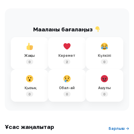
Мақаланы бағалаңыз
Жақсы
Керемет
Күлкілі
0
2
0
Қызық
Обал-ай
Ашулы
0
0
0
Ұқсас жаңалықтар
Барлығы →