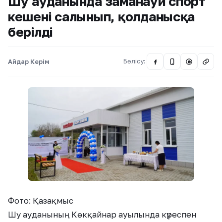
Шу ауданында заманауи спорт
кешені салынып, қолданысқа
берілді
Айдар Керім
Бөлісу:
@
Фото: Қазақмыс
Шу ауданының Көкқайнар ауылында күреспен