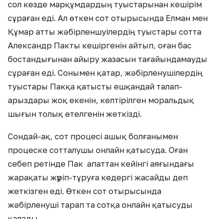
сол кезде марқұмдардың туыстарынан кешірім
сұраған еді. Ал өткен сот отырысында Елман мен
Құмар атты жәбірленшуілердің туыстары сотта
Александр Пакты кешіргенін айтып, оған бас
бостандығынан айыру жазасын тағайындамауды
сұраған еді. Сонымен қатар, жәбірленушілердің
туыстары Пакқа қатысты ешқандай талап-
арыздары жоқ екенін, келтірілген моральдық
шығын толық өтелгенін жеткізді.
Сондай-ақ, сот процесі ашық болғанымен
процеске сотталушы онлайн қатысуда. Оған
себеп ретінде Пак апаттан кейінгі аяғындағы
жарақаты жүріп-тұруға кедергі жасайды деп
жеткізген еді. Өткен сот отырысында
жәбірленуші тарап та сотқа онлайн қатысуды
қалады.