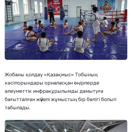
Жобаны қолдау «Қазақмыс» Тобының
кәсіпорындары орналасқан өңірлерде
әлеуметтік инфрақұрылымды дамытуға
бағытталған жүйелі жұмыстың бір бөлігі болып
табылады.