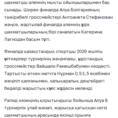
шахматшы әлемнің мықты ойыншыларымен бақ
сынады. Ширек финалда Алуа Болгарияның
тәжірибелі гроссмейстері Антоанета Стефанован
жеңсе, жартылай финалда әлемнің үздік
шахматшыларының бірі саналатын Катерина
Лагнодан басым түсті.
Финалда қазақстандық спортшы 2026 жылғы
үміткерлер турнирінің жеңімпазы, үндістандық
гроссмейстер Вайшали Рамешбабумен кездесті.
Тартысты өткен матчта Нұрман 0,5:1,5 есебімен
жеңіліп қалғанымен, халықаралық деңгейдегі
беделді жарыстың күміс жүлдесін иеленді.
Рапид кезеңінің қорытындысы бойынша Алуа 8
турнирлік ұпай жинап, жарысқа қатысқан сегіз
шахматшының арасында екінші орынға