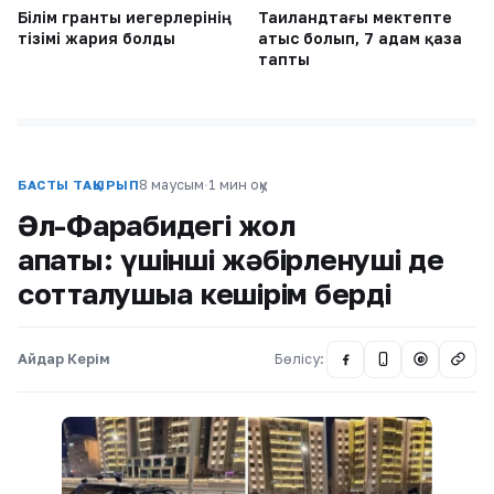
Білім гранты иегерлерінің
Таиландтағы мектепте
тізімі жария болды
атыс болып, 7 адам қаза
тапты
8 маусым
·
1 мин оқу
БАСТЫ ТАҚЫРЫП
Әл-Фарабидегі жол
апаты: үшінші жәбірленуші де
сотталушыға кешірім берді
Айдар Керім
Бөлісу:
@