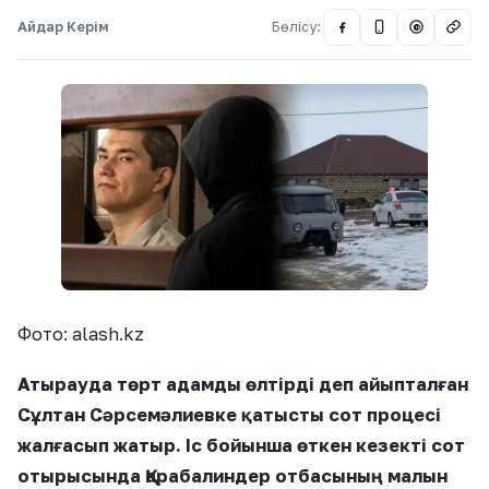
Айдар Керім
Бөлісу:
@
Фото: alash.kz
Атырауда төрт адамды өлтірді деп айыпталған
Сұлтан Сәрсемәлиевке қатысты сот процесі
жалғасып жатыр. Іс бойынша өткен кезекті сот
отырысында Қарабалиндер отбасының малын