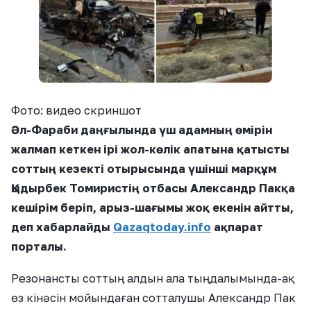
Фото: видео скриншот
Әл-Фараби даңғылында үш адамның өмірін
жалмап кеткен ірі жол-көлік апатына қатысты
соттың кезекті отырысында үшінші марқұм
Қыдырбек Томиристің отбасы Александр Пакқа
кешірім беріп, арыз-шағымы жоқ екенін айтты,
деп хабарлайды
Qazaqtoday.info
ақпарат
порталы.
Резонансты соттың алдын ала тыңдалымында-ақ
өз кінәсін мойындаған сотталушы Александр Пак