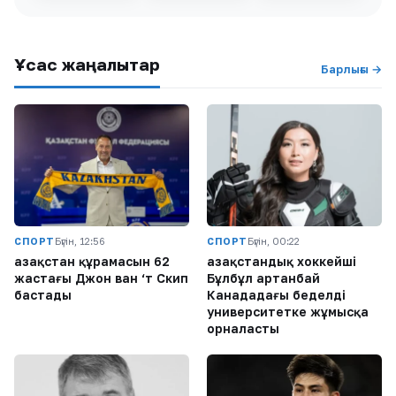
Ұқсас жаңалықтар
Барлығы →
СПОРТ
Бүгін, 12:56
СПОРТ
Бүгін, 00:22
Қазақстан құрамасын 62
Қазақстандық хоккейші
жастағы Джон ван ‘т Скип
Бұлбұл Қартанбай
бастады
Канададағы беделді
университетке жұмысқа
орналасты