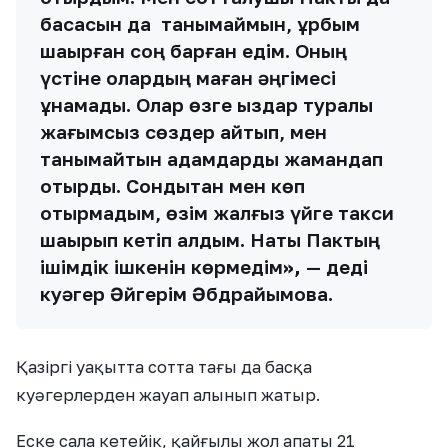
басқасын да танымаймын, құрбым
шақырған соң барған едім. Оның
үстіне олардың маған әңгімесі
ұнамады. Олар өзге қыздар туралы
жағымсыз сөздер айтып, мен
танымайтын адамдарды жамандап
отырды. Сондықтан мен көп
отырмадым, өзім жалғыз үйге такси
шақырып кетіп қалдым. Нақты Пактың
ішімдік ішкенін көрмедім
»,
— деді
куәгер Әйгерім Әбдрайымова.
Қазіргі уақытта сотта тағы да басқа
куәгерлерден жауап алынып жатыр.
Еске сала кетейік, қайғылы жол апаты 21