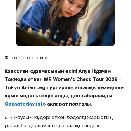
Фото: Спорт плюс
Қазақстан құрамасының өкілі Алуа Нұрман
Токиода өткен WR Women’s Chess Tour 2026 –
Tokyo Asian Leg турнирінің алғашқы кезеңінде
күміс медаль жеңіп алды, деп хабарлайды
Qazaqtoday.info
ақпарат порталы.
6–7 маусым күндері өткен беделді жарыстың
рапид бағдарламасында қазақстандық