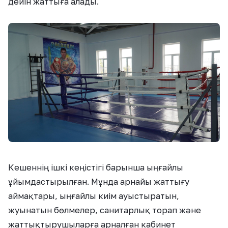
дейін жаттыға алады.
Кешеннің ішкі кеңістігі барынша ыңғайлы
ұйымдастырылған. Мұнда арнайы жаттығу
аймақтары, ыңғайлы киім ауыстыратын,
жуынатын бөлмелер, санитарлық торап және
жаттықтырушыларға арналған кабинет