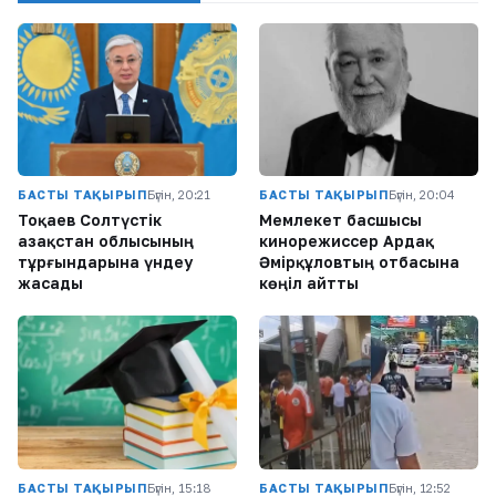
БАСТЫ ТАҚЫРЫП
Бүгін, 20:21
БАСТЫ ТАҚЫРЫП
Бүгін, 20:04
Тоқаев Солтүстік
Мемлекет басшысы
Қазақстан облысының
кинорежиссер Ардақ
тұрғындарына үндеу
Әмірқұловтың отбасына
жасады
көңіл айтты
БАСТЫ ТАҚЫРЫП
Бүгін, 15:18
БАСТЫ ТАҚЫРЫП
Бүгін, 12:52