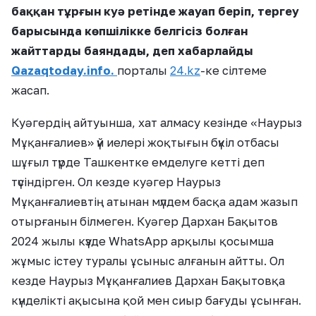
баққан тұрғын куә ретінде жауап беріп, тергеу
барысында көпшілікке белгісіз болған
жайттарды баяндады, деп хабарлайды
Qazaqtoday.info.
порталы
24.kz
-ке сілтеме
жасап.
Куәгердің айтуынша, хат алмасу кезінде «Наурыз
Мұқанғалиев» үй иелері жоқтығын бүкіл отбасы
шұғыл түрде Ташкентке емделуге кетті деп
түсіндірген. Ол кезде куәгер Наурыз
Мұқанғалиевтің атынан мүлдем басқа адам жазып
отырғанын білмеген. Куәгер Дархан Бақытов
2024 жылы күзде WhatsApp арқылы қосымша
жұмыс істеу туралы ұсыныс алғанын айтты. Ол
кезде Наурыз Мұқанғалиев Дархан Бақытовқа
күнделікті ақысына қой мен сиыр бағуды ұсынған.