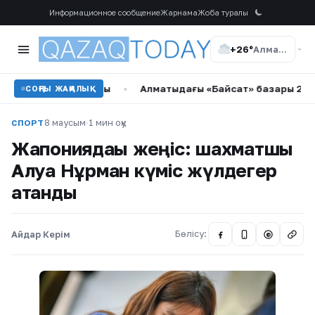
Информационное сообщение
Жарнама
Жоба туралы
+26°
Алматы
еу жасады
•
Алматыдағы «Байсат» базары 24,8 млрд теңг
СОҢҒЫ ЖАҢАЛЫҚ
8 маусым
·
1 мин оқу
СПОРТ
Жапониядағы жеңіс: шахматшы
Алуа Нұрман күміс жүлдегер
атанды
Айдар Керім
Бөлісу:
@