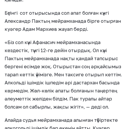
Бүгінгі сот отырысында сол апат болған күнгі
Александр Пактың мейрамханада бірге отырған
куәгер Адам Мархиев жауап берді.
«Біз сол күні Афанасич мейрамханасында
кездестік, түнгі 12-ге дейін отырдық. Ол күні
Пактың мейрамханада нақты қандай тапсырыс
бергені есімде жоқ. Отырыстан соң әрқайсымыз
тарап кеттік үйімізге. Мен таксиге отырып кеттім.
Алкольді ішімдік ішпедім әрі дастархан басында
көрмедім. Жөл-көлік апаты болғанын таңертең
әлеуметтік желіден білдім. Пак туралы айтар
болсам ол сабырлы, жақсы жігіт», — деді ол.
Алайда судья мейрамханада алынған түбіртекте
алкогольді ішімдік бар екенін айтты. Куәгер