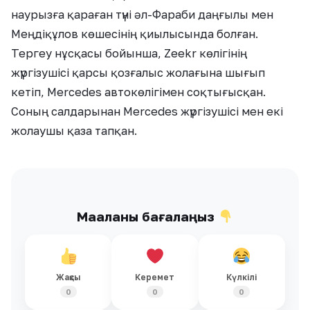
наурызға қараған түні әл-Фараби даңғылы мен
Меңдіқұлов көшесінің қиылысында болған.
Тергеу нұсқасы бойынша, Zeekr көлігінің
жүргізушісі қарсы қозғалыс жолағына шығып
кетіп, Mercedes автокөлігімен соқтығысқан.
Соның салдарынан Mercedes жүргізушісі мен екі
жолаушы қаза тапқан.
Мақаланы бағалаңыз
Жақсы
Керемет
Күлкілі
0
0
0