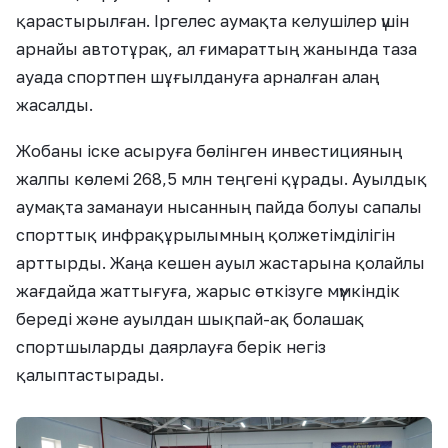
қарастырылған. Іргелес аумақта келушілер үшін
арнайы автотұрақ, ал ғимараттың жанында таза
ауада спортпен шұғылдануға арналған алаң
жасалды.
Жобаны іске асыруға бөлінген инвестицияның
жалпы көлемі 268,5 млн теңгені құрады. Ауылдық
аумақта заманауи нысанның пайда болуы сапалы
спорттық инфрақұрылымның қолжетімділігін
арттырды. Жаңа кешен ауыл жастарына қолайлы
жағдайда жаттығуға, жарыс өткізуге мүмкіндік
береді және ауылдан шықпай-ақ болашақ
спортшыларды даярлауға берік негіз
қалыптастырады.