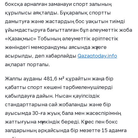
боксқа арналған заманауи спорт залының
құрылысы аяқталды. Бұқаралық спортты
дамытуға және жастардың бос уақытын тиімді
ұйымдастыруға бағытталған бұл әлеуметтік жоба
«Қазақмыс» Тобының әлеуметтік әріптестік
жөніндегі меморандумы аясында жүзеге
асырылды, деп хабарлайды
Qazaqtoday.info
ақпарат порталы.
Жалпы ауданы 481,6 м² құрайтын жаңа бір
қабатты спорт кешені тәрбиеленушілерді
қабылдауға дайын. Нысан қауіпсіздік
стандарттарына сай жобаланды және бір
ауысымда 30-ға жуық бала мен жасөспірімнің
жаттығуына мүмкіндік береді. Күрес пен бокс
залдарының әрқайсында бір мезетте 15 адамға