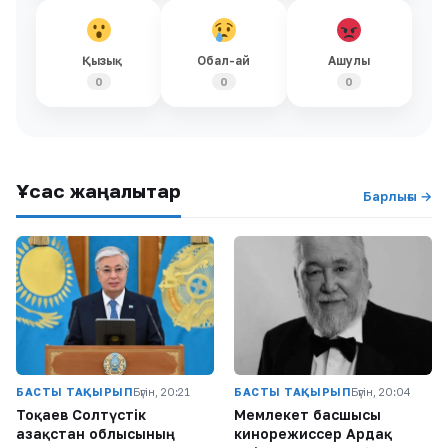
Қызық
Обал-ай
Ашулы
0
0
0
Ұқсас жаңалықтар
Барлығы →
БАСТЫ ТАҚЫРЫП
Бүгін, 20:21
БАСТЫ ТАҚЫРЫП
Бүгін, 20:04
Тоқаев Солтүстік
Мемлекет басшысы
Қазақстан облысының
кинорежиссер Ардақ