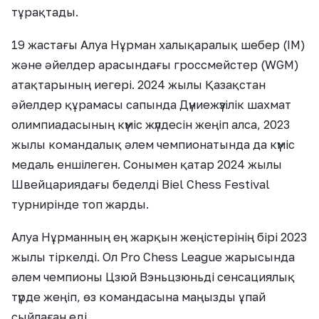
тұрақтады.
19 жастағы Алуа Нұрман халықаралық шебер (IM)
және әйелдер арасындағы гроссмейстер (WGM)
атақтарының иегері. 2024 жылы Қазақстан
әйелдер құрамасы сапында Дүниежүзілік шахмат
олимпиадасының күміс жүлдесін жеңіп алса, 2023
жылы командалық әлем чемпионатында да күміс
медаль еншілеген. Сонымен қатар 2024 жылы
Швейцариядағы беделді Biel Chess Festival
турнирінде топ жарды.
Алуа Нұрманның ең жарқын жеңістерінің бірі 2023
жылы тіркелді. Ол Pro Chess League жарысында
әлем чемпионы Цзюй Вэньцзюньді сенсациялық
түрде жеңіп, өз командасына маңызды ұпай
сыйлаған еді.