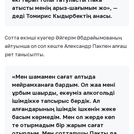
қатысты менің арыз-шағымым жоқ», —
деді Томирис Кыдырбектің анасы.
Сотта екінші куәгер Әйгерім Әбдрайымованың
айтуынша ол сол кеште Александр Пакпен алғаш
рет танысыпты.
«Мен шамамен сағат алтыда
мейрамханаға бардым. Ол жаққа мені
құрбым шақырды, екеуміз алкогольді
ішімдікке тапсырыс бердік. Ал
қалғандарының ішімдік ішкенін жеке
басым көрмедім. Мен ол жерде көп
те отырмадым бір жарым сағат
отырдым. Мен сотталушы Пакты да