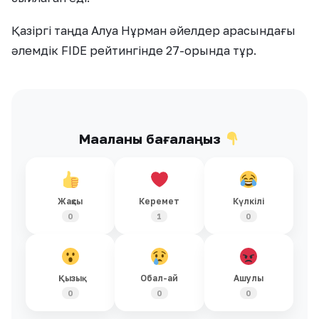
Қазіргі таңда Алуа Нұрман әйелдер арасындағы
әлемдік FIDE рейтингінде 27-орында тұр.
Мақаланы бағалаңыз
Жақсы
Керемет
Күлкілі
0
1
0
Қызық
Обал-ай
Ашулы
0
0
0