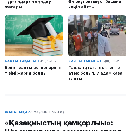
тұрғындарына үндеу
Әмірқұловтың отбасына
жасады
көңіл айтты
БАСТЫ ТАҚЫРЫП
Бүгін, 15:18
БАСТЫ ТАҚЫРЫП
Бүгін, 12:52
Білім гранты иегерлерінің
Таиландтағы мектепте
тізімі жария болды
атыс болып, 7 адам қаза
тапты
8 маусым
·
1 мин оқу
ЖАҢАЛЫҚТАР
«Қазақмыстың қамқорлығы»: