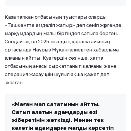
Қаза тапқан отбасының туыстары оларды
«Ташкентте емделіп жатыр» деп сеніп жүргенде,
марқұмдардың малы біртіндеп сатыла берген.
Сондай-ақ ол 2025 жылдың қараша айының
ортасында Наурыз Мұқанғалиевтен хабарлама
алғанын айтты. Куәгердің сөзінше, хатта
отбасының анасы сырқаттанып қалғаны және
операция жасау үшін шұғыл ақша қажет деп
жазған.
«Маған мал сататынын айтты.
Сатып алатын адамдарды өзі
жіберетінін жеткізді. Менен тек
келетін адамдарға малды көрсетіп