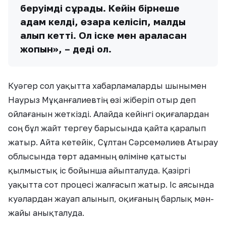
беруімді сұрады. Кейін бірнеше
адам келді, өзара келісіп, малды
алып кетті. Ол іске мен араласқан
жоқпын», – деді ол.
Куәгер сол уақытта хабарламаларды шынымен
Наурыз Мұқанғалиевтің өзі жіберіп отыр деп
ойлағанын жеткізді. Алайда кейінгі оқиғалардан
соң бұл жайт тергеу барысында қайта қаралып
жатыр. Айта кетейік, Сұлтан Сәрсемәлиев Атырау
облысында төрт адамның өліміне қатысты
қылмыстық іс бойынша айыпталуда. Қазіргі
уақытта сот процесі жалғасып жатыр. Іс аясында
куәлардан жауап алынып, оқиғаның барлық мән-
жайы анықталуда.