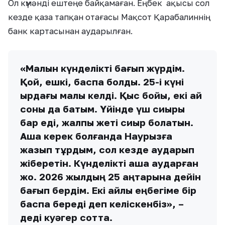
Ол күмәнді ештеңе байқамаған. Еңбек ақысы сол
кезде қаза тапқан отағасы Мақсот Қарабалиннің
банк картасынан аударылған.
«Малын күнделікті бағып жүрдім.
Қой, ешкі, баспақ болды. 25-і күні
қырдағы малы келді. Қыс бойы, екі ай
соны да бақтым. Үйінде үш сиыры
бар еді, жалпы жеті сиыр болатын.
Ақша керек болғанда Наурызға
жазып тұрдым, сол кезде аударып
жіберетін. Күнделікті ақша аударған
жоқ. 2026 жылдың 25 қаңтарына дейін
бағып бердім. Екі айлық еңбегіме бір
баспақ береді деп келіскенбіз», –
деді куәгер сотта.