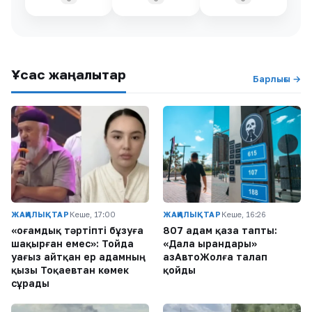
Ұқсас жаңалықтар
Барлығы →
ЖАҢАЛЫҚТАР
Кеше, 17:00
ЖАҢАЛЫҚТАР
Кеше, 16:26
«Қоғамдық тәртіпті бұзуға
807 адам қаза тапты:
шақырған емес»: Тойда
«Дала Қырандары»
уағыз айтқан ер адамның
ҚазАвтоЖолға талап
қызы Тоқаевтан көмек
қойды
сұрады