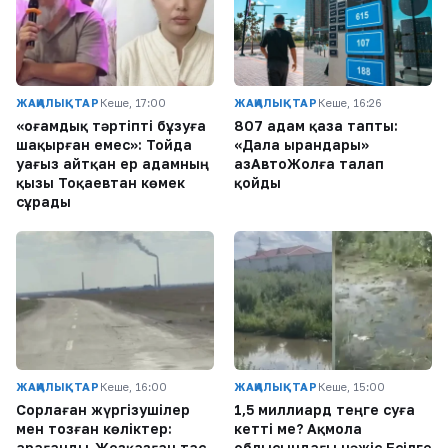
ЖАҢАЛЫҚТАР
Кеше, 17:00
ЖАҢАЛЫҚТАР
Кеше, 16:26
«Қоғамдық тәртіпті бұзуға
807 адам қаза тапты:
шақырған емес»: Тойда
«Дала Қырандары»
уағыз айтқан ер адамның
ҚазАвтоЖолға талап
қызы Тоқаевтан көмек
қойды
сұрады
ЖАҢАЛЫҚТАР
Кеше, 16:00
ЖАҢАЛЫҚТАР
Кеше, 15:00
Сорлаған жүргізушілер
1,5 миллиард теңге суға
мен тозған көліктер:
кетті ме? Ақмола
Қарағанды-Жезқазған тас
облысындағы нәжіс Есілге