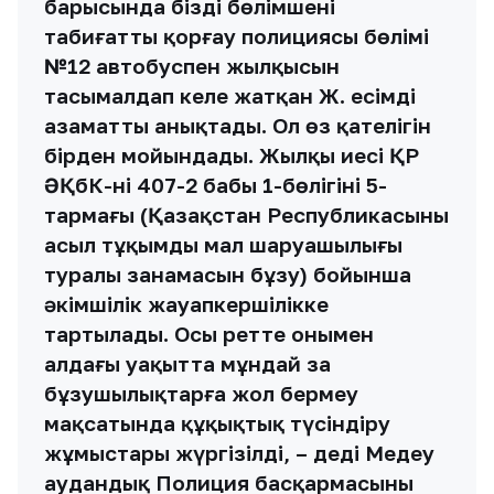
барысында біздің бөлімшенің
табиғатты қорғау полициясы бөлімі
№12 автобуспен жылқысын
тасымалдап келе жатқан Ж. есімді
азаматты анықтады. Ол өз қателігін
бірден мойындады. Жылқы иесі ҚР
ӘҚбК-нің 407-2 бабы 1-бөлігінің 5-
тармағы (Қазақстан Республикасының
асыл тұқымды мал шаруашылығы
туралы заңнамасын бұзу) бойынша
әкімшілік жауапкершілікке
тартылады. Осы ретте онымен
алдағы уақытта мұндай заң
бұзушылықтарға жол бермеу
мақсатында құқықтық түсіндіру
жұмыстары жүргізілді, – деді Медеу
аудандық Полиция басқармасының