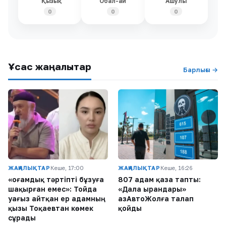
Қызық
Обал-ай
Ашулы
0
0
0
Ұқсас жаңалықтар
Барлығы →
ЖАҢАЛЫҚТАР
Кеше, 17:00
ЖАҢАЛЫҚТАР
Кеше, 16:26
«Қоғамдық тәртіпті бұзуға
807 адам қаза тапты:
шақырған емес»: Тойда
«Дала Қырандары»
уағыз айтқан ер адамның
ҚазАвтоЖолға талап
қызы Тоқаевтан көмек
қойды
сұрады