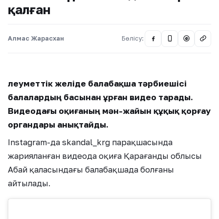
қалған
Алмас Жарасхан
Бөлісу:
@
Әлеуметтік желіде балабақша тәрбиешісі
балалардың басынан ұрған видео тарады.
Видеодағы оқиғаның мән-жайын құқық қорғау
органдары анықтайды.
Instagram-да skandal_krg парақшасында
жарияланған видеода оқиға Қарағанды ​​облысы
Абай қаласындағы балабақшада болғаны
айтылады.