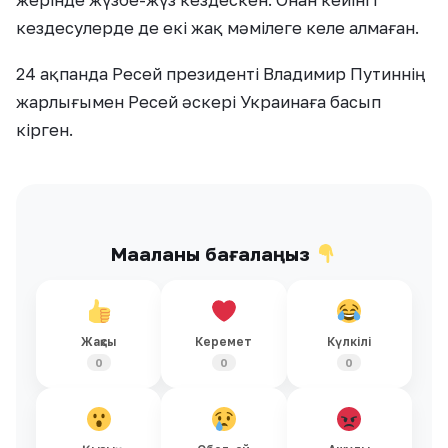
жерінде жүзбе-жүз кездескен. Онан кейінгі
кездесулерде де екі жақ мәмілеге келе алмаған.
24 ақпанда Ресей президенті Владимир Путиннің
жарлығымен Ресей әскері Украинаға басып
кірген.
Мақаланы бағалаңыз
Жақсы
Керемет
Күлкілі
0
0
0