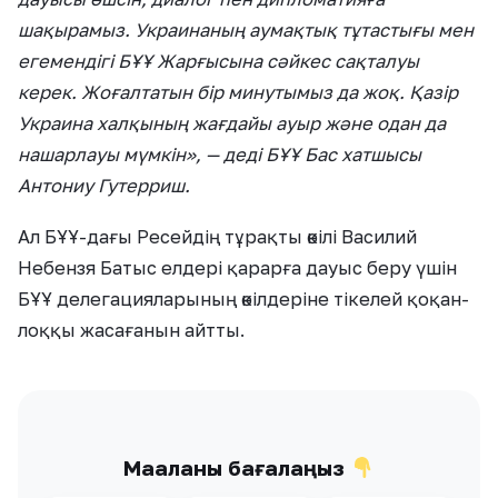
шақырамыз. Украинаның аумақтық тұтастығы мен
егемендігі БҰҰ Жарғысына сәйкес сақталуы
керек. Жоғалтатын бір минутымыз да жоқ. Қазір
Украина халқының жағдайы ауыр және одан да
нашарлауы мүмкін», — деді БҰҰ Бас хатшысы
Антониу Гутерриш.
Ал БҰҰ-дағы Ресейдің тұрақты өкілі Василий
Небензя Батыс елдері қарарға дауыс беру үшін
БҰҰ делегацияларының өкілдеріне тікелей қоқан-
лоққы жасағанын айтты.
Мақаланы бағалаңыз