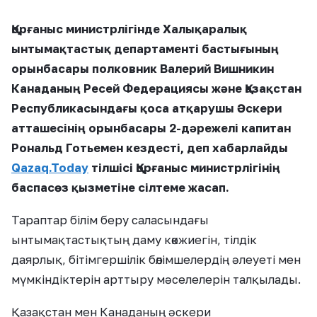
Қорғаныс министрлігінде Халықаралық
ынтымақтастық департаменті бастығының
орынбасары полковник Валерий Вишникин
Канаданың Ресей Федерациясы және Қазақстан
Республикасындағы қоса атқарушы Әскери
атташесінің орынбасары 2-дәрежелі капитан
Рональд Готьемен кездесті, деп хабарлайды
Qazaq.Today
тілшісі Қорғаныс министрлігінің
баспасөз қызметіне сілтеме жасап.
Тараптар білім беру саласындағы
ынтымақтастықтың даму көкжиегін, тілдік
даярлық, бітімгершілік бөлімшелердің әлеуеті мен
мүмкіндіктерін арттыру мәселелерін талқылады.
Қазақстан мен Канаданың әскери