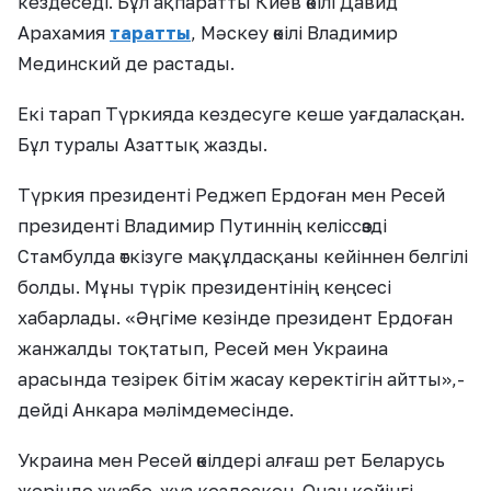
кездеседі. Бұл ақпаратты Киев өкілі Давид
Арахамия
таратты
, Мәскеу өкілі Владимир
Мединский де растады.
Екі тарап Түркияда кездесуге кеше уағдаласқан.
Бұл туралы Азаттық жазды.
Түркия президенті Реджеп Ердоған мен Ресей
президенті Владимир Путиннің келіссөзді
Стамбулда өткізуге мақұлдасқаны кейіннен белгілі
болды. Мұны түрік президентінің кеңсесі
хабарлады. «Әңгіме кезінде президент Ердоған
жанжалды тоқтатып, Ресей мен Украина
арасында тезірек бітім жасау керектігін айтты»,-
дейді Анкара мәлімдемесінде.
Украина мен Ресей өкілдері алғаш рет Беларусь