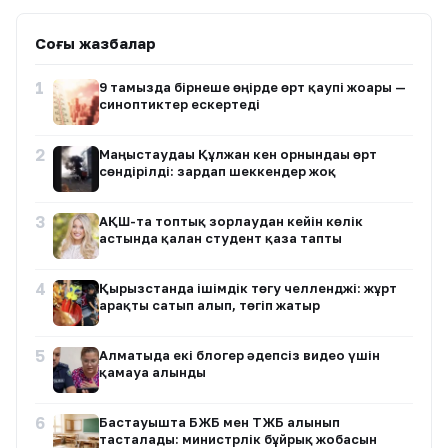
Соңғы жазбалар
1
9 тамызда бірнеше өңірде өрт қаупі жоғары —
синоптиктер ескертеді
2
Маңғыстаудағы Құлжан кен орнындағы өрт
сөндірілді: зардап шеккендер жоқ
3
АҚШ-та топтық зорлаудан кейін көлік
астында қалған студент қаза тапты
4
Қырғызстанда ішімдік төгу челленджі: жұрт
арақты сатып алып, төгіп жатыр
5
Алматыда екі блогер әдепсіз видео үшін
қамауға алынды
6
Бастауышта БЖБ мен ТЖБ алынып
тасталады: министрлік бұйрық жобасын