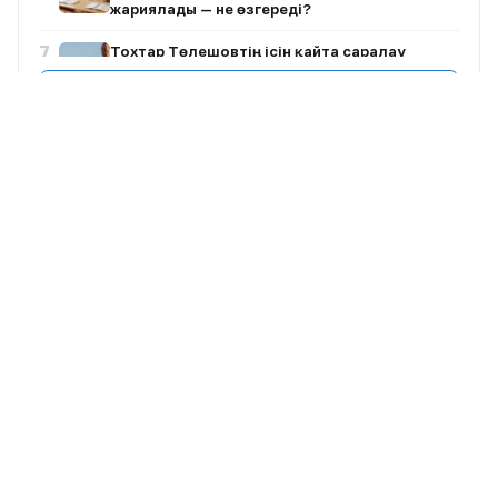
жариялады — не өзгереді?
7
Тохтар Төлешовтің ісін қайта саралау
туралы сотқа өтініш берілді
Барлық жазбалар
8
Еуропадағы аномальды ыстық 2 млрд
евролық шығын әкелді
+20°
Алматы
9
АҚШ Сенаты Ресей мен Иранға қарсы жаңа
санкциялар пакетін мақұлдады
9 Авг, Вс
Ашық
Қаланы ауыстыру ▾
10
Ванганың 2026 жылға арналған болжамдары:
қандай оқиғалар болжанған?
Trending
1
5 көлікті соғып, қашып кеткен Астана тұрғыны 30
тәулікке қамалды
Жаңалықтар
2
Алтынай Жорабаева қызын ұзатып, тойдан кейін