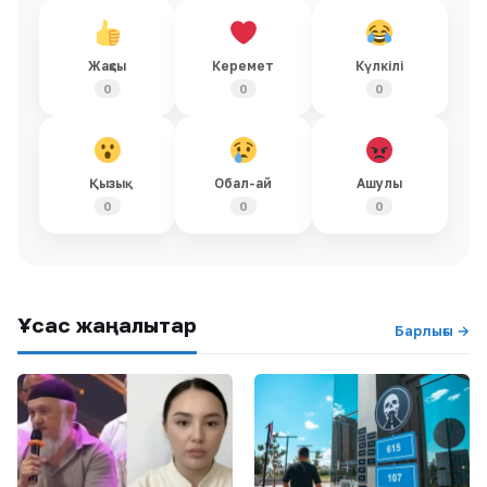
Жақсы
Керемет
Күлкілі
0
0
0
Қызық
Обал-ай
Ашулы
0
0
0
Ұқсас жаңалықтар
Барлығы →