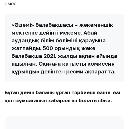
емес.
«Әдемі» балабақшасы – жекеменшік
мектепке дейінгі мекеме. Абай
аудандық білім бөлімінің қарауына
жатпайды. 500 орындық жеке
балабақша 2021 жылдың ақпан айында
ашылған. Оқиғаға қатысты комиссия
құрылды» делінген ресми ақпаратта.
Бұған дейін баланы ұрған тәрбиеші өзіне-өзі
қол жұмсағанын хабарлаған болатынбыз.