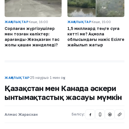
ЖАҢАЛЫҚТАР
Кеше, 16:00
ЖАҢАЛЫҚТАР
Кеше, 15:00
Сорлаған жүргізушілер
1,5 миллиард теңге суға
мен тозған көліктер:
кетті ме? Ақмола
Қарағанды-Жезқазған тас
облысындағы нәжіс Есілге
жолы қашан жөнделеді?
жайылып жатыр
25 наурыз
·
1 мин оқу
ЖАҢАЛЫҚТАР
Қазақстан мен Канада әскери
ынтымақтастық жасауы мүмкін
Алмас Жарасхан
Бөлісу:
@