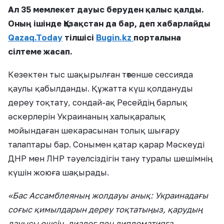
Ал 35 мемлекет дауыс беруден қалыс қалды.
Оның ішінде Қазақстан да бар, деп хабарлайды
Qazaq.Today
тілшісі
Bugin.kz
порталына
сілтеме жасап.
Кезектен тыс шақырылған төтенше сессияда
қаулы қабылданды. Құжатта күш қолдануды
дереу тоқтату, сондай-ақ Ресейдің барлық
әскерлерін Украинаның халықаралық
мойындаған шекарасынан толық шығару
талаптары бар. Сонымен қатар қарар Мәскеуді
ДНР мен ЛНР тәуелсіздігін тану туралы шешімнің
күшін жоюға шақырады.
«Бас Ассамблеяның жолдауы анық: Украинадағы
соғыс қимылдарын дереу тоқтатыңыз, қарудың
дауысы өшсін, диалог пен дипломатияға