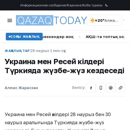
Информационное сообщение
Жарнама
Жоба туралы
+20°
Алматы
: зардап шеккендер жоқ
•
АҚШ-та топтық зорлаудан кейін 
СОҢҒЫ ЖАҢАЛЫҚ
28 наурыз
·
1 мин оқу
ЖАҢАЛЫҚТАР
Украина мен Ресей өкілдері
Түркияда жүзбе-жүз кездеседі
Алмас Жарасхан
Бөлісу:
@
Украина мен Ресей өкілдері 28 наурыз бен 30
наурыз аралығында Түркияда жүзбе-жүз