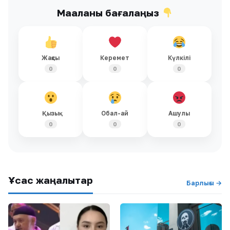
Мақаланы бағалаңыз
Жақсы
Керемет
Күлкілі
0
0
0
Қызық
Обал-ай
Ашулы
0
0
0
Ұқсас жаңалықтар
Барлығы →