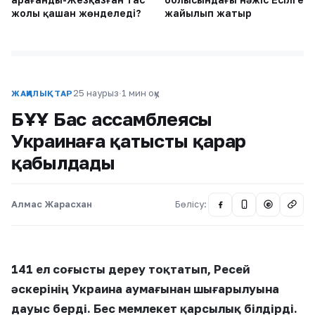
жолы қашан жөнделеді?
жайылып жатыр
25 наурыз
·
1 мин оқу
ЖАҢАЛЫҚТАР
БҰҰ Бас ассамблеясы
Украинаға қатысты қарар
қабылдады
Алмас Жарасхан
Бөлісу:
@
141 ел соғысты дереу тоқтатып, Ресей
әскерінің Украина аумағынан шығарылуына
дауыс берді. Бес мемлекет қарсылық білдірді.