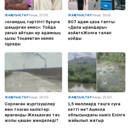
ЖАҢАЛЫҚТАР
Кеше, 17:00
ЖАҢАЛЫҚТАР
Кеше, 16:26
«Қоғамдық тәртіпті бұзуға
807 адам қаза тапты:
шақырған емес»: Тойда
«Дала Қырандары»
уағыз айтқан ер адамның
ҚазАвтоЖолға талап
қызы Тоқаевтан көмек
қойды
сұрады
ЖАҢАЛЫҚТАР
Кеше, 16:00
ЖАҢАЛЫҚТАР
Кеше, 15:00
Сорлаған жүргізушілер
1,5 миллиард теңге суға
мен тозған көліктер:
кетті ме? Ақмола
Қарағанды-Жезқазған тас
облысындағы нәжіс Есілге
жолы қашан жөнделеді?
жайылып жатыр