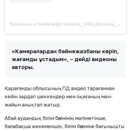
Публикация от КАРАГАНДА SKANDAL_KRG (@skandal_krg)
«Камералардан бейнежазбаны көріп,
жағамды ұстадым», – дейді видеоның
авторы.
Қарағанды ​​облысының ПД видео тарағаннан
кейін зардап шеккендер мен оқиғаның мән-
жайын анықтап жатыр.
Абай аудандық білім бөлімінің мәліметінше,
балабақша жекеменшік, білім бөліміне бағынышты