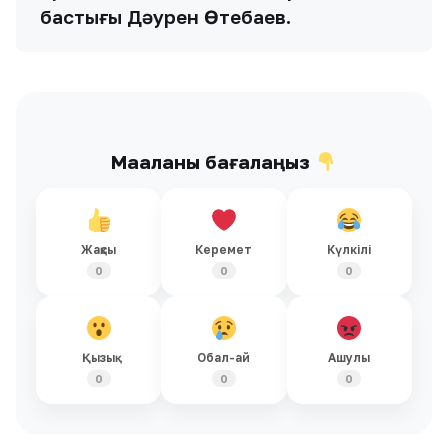
бастығы Дәурен Өтебаев.
Мақаланы бағалаңыз
Жақсы
Керемет
Күлкілі
0
0
0
Қызық
Обал-ай
Ашулы
0
0
0