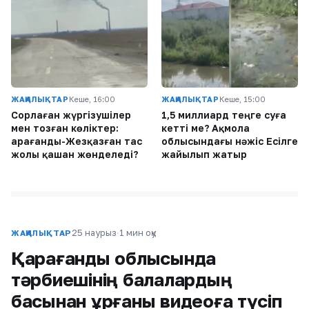
ЖАҢАЛЫҚТАР
Кеше, 16:00
ЖАҢАЛЫҚТАР
Кеше, 15:00
Сорлаған жүргізушілер
1,5 миллиард теңге суға
мен тозған көліктер:
кетті ме? Ақмола
Қарағанды-Жезқазған тас
облысындағы нәжіс Есілге
жолы қашан жөнделеді?
жайылып жатыр
25 наурыз
·
1 мин оқу
ЖАҢАЛЫҚТАР
Қарағанды ​​облысында
тәрбиешінің балалардың
басынан ұрғаны видеоға түсіп