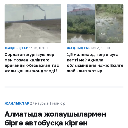
ЖАҢАЛЫҚТАР
Кеше, 16:00
ЖАҢАЛЫҚТАР
Кеше, 15:00
Сорлаған жүргізушілер
1,5 миллиард теңге суға
мен тозған көліктер:
кетті ме? Ақмола
Қарағанды-Жезқазған тас
облысындағы нәжіс Есілге
жолы қашан жөнделеді?
жайылып жатыр
27 наурыз
·
1 мин оқу
ЖАҢАЛЫҚТАР
Алматыда жолаушылармен
бірге автобусқа кірген