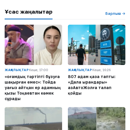
Ұқсас жаңалықтар
Барлығы →
ЖАҢАЛЫҚТАР
Кеше, 17:00
ЖАҢАЛЫҚТАР
Кеше, 16:26
«Қоғамдық тәртіпті бұзуға
807 адам қаза тапты:
шақырған емес»: Тойда
«Дала Қырандары»
уағыз айтқан ер адамның
ҚазАвтоЖолға талап
қызы Тоқаевтан көмек
қойды
сұрады