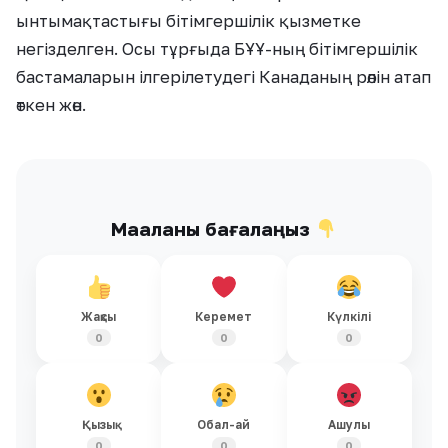
ынтымақтастығы бітімгершілік қызметке
негізделген. Осы тұрғыда БҰҰ-ның бітімгершілік
бастамаларын ілгерілетудегі Канаданың рөлін атап
өткен жөн.
Мақаланы бағалаңыз
Жақсы
Керемет
Күлкілі
0
0
0
Қызық
Обал-ай
Ашулы
0
0
0