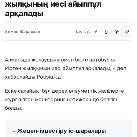
жылқының иесі айыппұл
арқалады
Алмас Жарасхан
Бөлісу:
@
Алматыда жолаушылармен бірге автобусқа
кірген жылқының иесі айыппұл арқалады, – деп
хабарлайды Polisia.kz.
Еске салайық, бұл дерек әлеуметтік желілерге
жүргізілген мониторинг нәтижесінде белгілі
болды.
– Жедел-іздестіру іс-шаралары