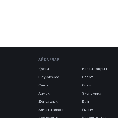
АЙДАРЛАР
Қоғам
Басты тақырып
Шоу-бизнес
Спорт
Саясат
Әлем
Аймақ
Экономика
Денсаулық
Білім
Алматы қаласы
Ғылым
Технология
Қаралы қаңтар