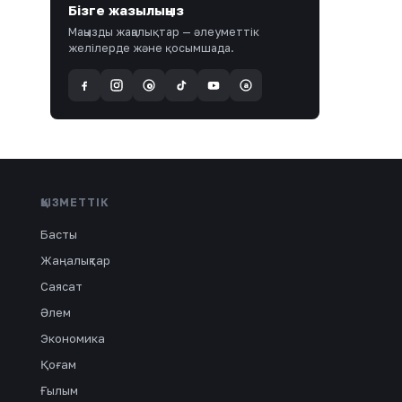
Бізге жазылыңыз
Маңызды жаңалықтар — әлеуметтік
желілерде және қосымшада.
a
@
ҚЫЗМЕТТІК
Басты
Жаңалықтар
Саясат
Әлем
Экономика
Қоғам
Ғылым