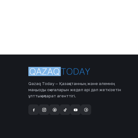
Qazaq Today — Қазақстанның және әлемнің
маңызды оқиғаларын жедел әрі дәл жеткізетін
ұлттық ақпарат агенттігі.
a
@