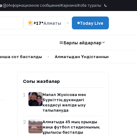
Информационное сообщение
Жарнама
Жоба туралы
a
+17°
Алматы
Today Live
Барлық айдарлар
а сот басталды
•
Алматыдан Үндістанның 35 азаматы ел
Соңғы жазбалар
1
Мақпал Жүнісова мен
Бүркіттің дүкендегі
кездесуі желіде қызу
талқылануда
2
Алматыда 45 мың орындық
жаңа футбол стадионының
құрылысы басталды