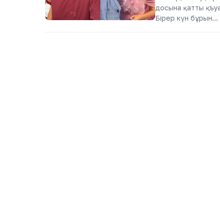
досына қатты қъуа
Бірер күн бұрын…