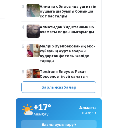
3
Алматы облысында үш иттің
оқушыға шабуылы бойынша
сот басталды
4
Алматыдан Үндістанның 35
азаматы елден шығарылды
5
Мөлдір Әуелбекованың экс-
күйеуінің жұрт назарын
аудартқан фотосы желіде
тарады
6
Тәжіғали Елеуов: Рахат
Сәрсеновтің үй салатын
жағдайы жоқ
Барлық жазбалар
7
Қазақстанда зейнетақы
жинақтарын басқару
ережелері өзгереді
+17°
Алматы
8
Айгүл Иманбаева Алтынай
6 Авг, Чт
Ашықтау
Жорабаеваның қызының
тойына неге бармағанын
Қаланы ауыстыру ▾
түсіндірді