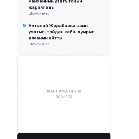
Райханның ұзату тойын
жариялады
Шоу-бизнес
5
Алтынай Жорабаева қызын
ұзатып, тойдан кейін ауырып
қалғанын айтты
Шоу-бизнес
ЖАРНАМА ОРНЫ
300×250