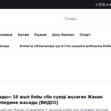
@
Іздеу
номика
Қоғам
Ғылым
Шоу-бизнес
Спорт
ды
•
Алматы облысында үш иттің оқушыға шабуылы бойынш
ады»: 16 жыл бойы сәби сүюді аңсаған Жахан
әлімдеме жасады (ВИДЕО)
одюсер Жахан Отарғалиев 9 жылдан кейін әке атанғалы жатқан