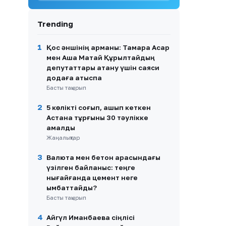
9
ҚР Ғылым және жоғары білім
Trending
министрі мемлекеттік грант
конкурсының қорытындысын
жариялады
1
Қос әншінің арманы: Тамара Асар
мен Аша Матай Құрылтайдың
10
Ақмола облысында банктік
депутаттары атану үшін саяси
несиелермен алаяқтық
додаға қатыспақ
жасаған 21 адамға үкім
Басты тақырып
шықты
2
5 көлікті соғып, қашып кеткен
Астана тұрғыны 30 тәулікке
қамалды
Жаңалықтар
3
Валюта мен бетон арасындағы
үзілген байланыс: теңге
нығайғанда цемент неге
қымбаттайды?
Басты тақырып
4
Айгүл Иманбаева сіңлісі