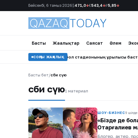
Бейсенбі, 6 тамыз 2026
$
471,0
↓
€
543,4
↓
₽
5,85
↓
Басты
Жаңалықтар
Саясат
Әлем
Эко
 45 мың орындық жаңа футбол стадионының құрылысы бастал
СОҢҒЫ ЖАҢАЛЫҚ
Басты бет
/
сәби сүю
сәби сүю
1 материал
ШОУ-БИЗНЕС
9 шілде
«Бізде де бол
Отарғалиев м
Блогер, актер, пр