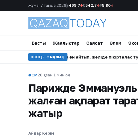
Жұма, 7 тамыз 2026
$
469,7
↓
€
542,7
↓
₽
5,80
↓
Басты
Жаңалықтар
Саясат
Әлем
Эко
дасының тойында ән айтып, желіде пікірталас тудырды
•
СОҢҒЫ ЖАҢАЛЫҚ
28 қазан
·
1 мин оқу
ӘЛЕМ
Парижде Эммануэль 
жалған ақпарат тара
жатыр
Айдар Керім