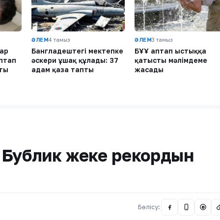
ӘЛЕМ
4 тамыз
ӘЛЕМ
3 тамыз
ар
Бангладештегі мектепке
БҰҰ аптап ыстыққа
аптап
әскери ұшақ құлады: 37
қатысты мәлімдеме
ты
адам қаза тапты
жасады
 Бублик жеке рекордын
Бөлісу:
@