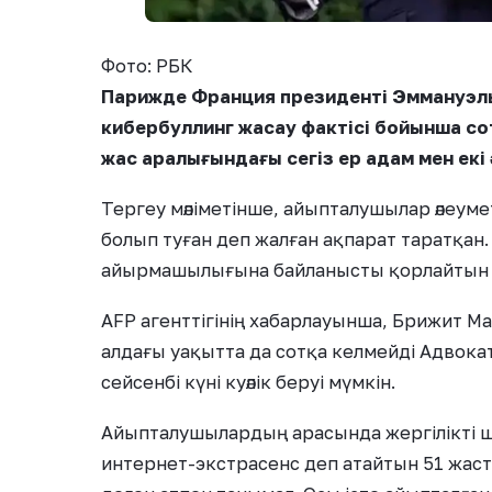
Фото: РБК
Парижде Франция президенті Эммануэль
кибербуллинг жасау фактісі бойынша со
жас аралығындағы сегіз ер адам мен ек
Тергеу мәліметінше, айыпталушылар әлеум
болып туған деп жалған ақпарат таратқан
айырмашылығына байланысты қорлайтын 
AFP агенттігінің хабарлауынша, Брижит 
алдағы уақытта да сотқа келмейді Адвок
сейсенбі күні куәлік беруі мүмкін.
Айыпталушылардың арасында жергілікті шен
интернет-экстрасенс деп атайтын 51 жаст