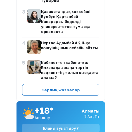
тудырды
3
Қазақстандық хоккейші
Бұлбұл Қартанбай
Канададағы беделді
университетке жұмысқа
орналасты
4
Нұртас Адамбай АҚШ-қа
көшуінің шын себебін айтты
5
Кабинеттен кабинетке:
Емханадағы жаңа тәртіп
пациенттің жолын қысқарта
ала ма?
6
Сандуғаш Стамғазиева
Барлық жазбалар
сахнаға оралып,
шығармашылығын қайта
жандандыратынын айтты
+18°
Алматы
7
Балалар контенті –
7 Авг, Пт
Ашықтау
Қазақстанның адами
капиталына салынатын
Қаланы ауыстыру ▾
инвестиция