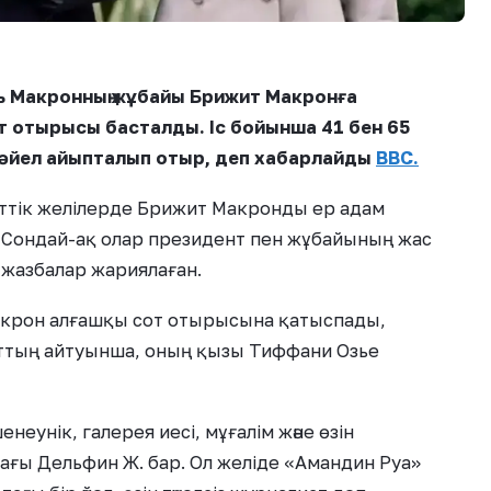
 Макронның жұбайы Брижит Макронға
т отырысы басталды. Іс бойынша 41 бен 65
і әйел айыпталып отыр, деп хабарлайды
ВВС.
еттік желілерде Брижит Макронды ер адам
. Сондай-ақ олар президент пен жұбайының жас
жазбалар жариялаған.
Макрон алғашқы сот отырысына қатыспады,
аттың айтуынша, оның қызы Тиффани Озье
еунік, галерея иесі, мұғалім және өзін
ағы Дельфин Ж. бар. Ол желіде «Амандин Руа»