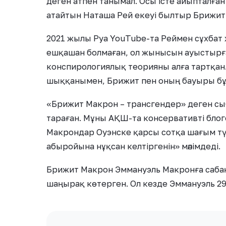
деген атпен танымал. Осы істе айыпталған т
атайтын Наташа Рей екеуі былтыр Брижит 
2021 жылы Руа YouTube-та Реймен сұхбат
ешқашан болмаған, ол жынысын ауыстырғ
конспирологиялық теорияны алға тартқан.
шыққанымен, Брижит пен оның бауыры бұл
«Брижит Макрон – трансгендер» деген сыб
тараған. Мұны АҚШ-та консервативті блог
Макрондар Оуэнске қарсы сотқа шағым түсі
абыройына нұқсан келтіргенін» мәлімдеді.
Брижит Макрон Эммануэль Макронға сабақ 
шаңырақ көтерген. Ол кезде Эммануэль 29,