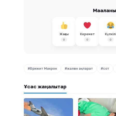
Мақалан
Жақсы
Керемет
Күлкіл
0
0
0
#Брижит Макрон
#жалған ақпарат
#сот
Ұқсас жаңалықтар