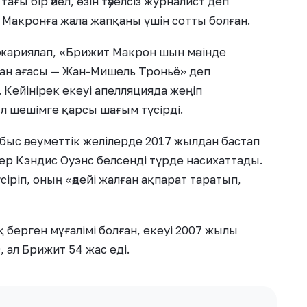
ағы бір әйел, өзін тәуелсіз журналист деп
Макронға жала жапқаны үшін сотты болған.
 жариялап, «Брижит Макрон шын мәнінде
ан ағасы — Жан-Мишель Троньё» деп
 Кейінірек екеуі апелляцияда жеңіп
 шешімге қарсы шағым түсірді.
ыс әлеуметтік желілерде 2017 жылдан бастап
ер Кэндис Оуэнс белсенді түрде насихаттады.
ріп, оның «әдейі жалған ақпарат таратып,
берген мұғалімі болған, екеуі 2007 жылы
 ал Брижит 54 жас еді.