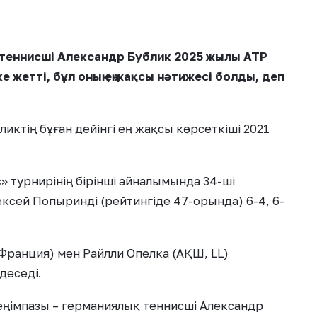
 теннисші Александр Бублик 2025 жылы ATP
ке жетті, бұл оның ең жақсы нәтижесі болды, деп
иктің бұған дейінгі ең жақсы көрсеткіші 2021
 турнирінің бірінші айналымында 34-ші
лексей Попыринді (рейтингіде 47-орында) 6-4, 6-
Франция) мен Райлли Опелка (АҚШ, LL)
деседі.
жеңімпазы – германиялық теннисші Александр