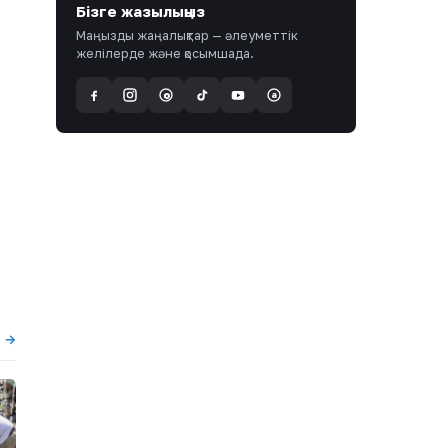
Бізге жазылыңыз
Маңызды жаңалықтар — әлеуметтік
желілерде және қосымшада.
a
@
ы →