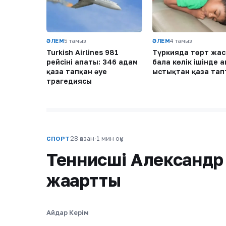
ӘЛЕМ
5 тамыз
ӘЛЕМ
4 тамыз
Turkish Airlines 981
Түркияда төрт жас
рейсінің апаты: 346 адам
бала көлік ішінде 
қаза тапқан әуе
ыстықтан қаза тап
трагедиясы
28 қазан
·
1 мин оқу
СПОРТ
Теннисші Александр
жаңартты
Айдар Керім