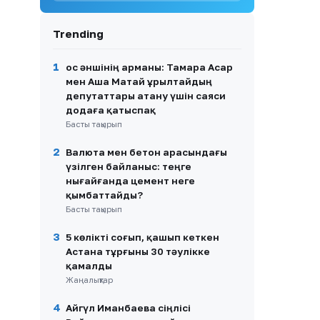
8
Медеу Арынбаев ұлының
Trending
үйлену тойы жоспары
туралы айтты
1
Қос әншінің арманы: Тамара Асар
9
Ақтөбедегі жылқышы ісі:
мен Аша Матай Құрылтайдың
заңгер біржақты ақпаратқа
депутаттары атану үшін саяси
сенбеуге шақырды
додаға қатыспақ
10
Басты тақырып
Далаға дәрет сындырғандар:
Республикалық
тасжолдардағы
2
Валюта мен бетон арасындағы
антисанитария жаға ұстатты
үзілген байланыс: теңге
нығайғанда цемент неге
қымбаттайды?
Басты тақырып
3
5 көлікті соғып, қашып кеткен
Астана тұрғыны 30 тәулікке
қамалды
Жаңалықтар
4
Айгүл Иманбаева сіңлісі