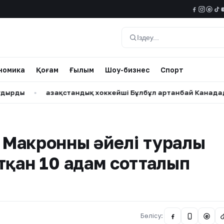
@
Іздеу
номика
Қоғам
Ғылым
Шоу-бизнес
Спорт
Қазақстандық хоккейші Бұлбұл Қартанбай Канададағы бедел
Макронның әйелі туралы
тқан 10 адам сотталып
Бөлісу:
@