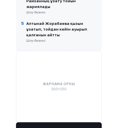
Райханның ұзату тойын
жариялады
Шоу-бизнес
5
Алтынай Жорабаева қызын
ұзатып, тойдан кейін ауырып
қалғанын айтты
Шоу-бизнес
ЖАРНАМА ОРНЫ
300×250