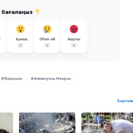
ы бағалаңыз
і
Қызық
Обал-ай
Ашулы
0
0
0
#Франция
#Эммануэль Макрон
Барлығ