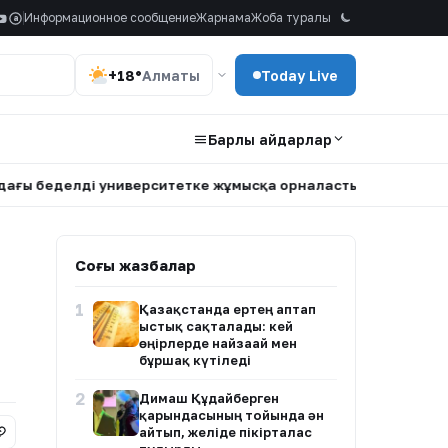
Информационное сообщение
Жарнама
Жоба туралы
a
+18°
Алматы
Today Live
Барлық айдарлар
ді университетке жұмысқа орналасты
•
Нұртас Адамбай АҚ
Соңғы жазбалар
1
Қазақстанда ертең аптап
ыстық сақталады: кей
өңірлерде найзағай мен
бұршақ күтіледі
2
Димаш Құдайберген
қарындасының тойында ән
айтып, желіде пікірталас