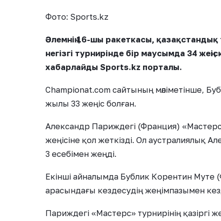
Фото: Sports.kz
Әлемнің 16-шы ракеткасы, қазақстандық
негізгі турнирінде бір маусымда 34 жеңіс
хабарлайды Sports.kz порталы.
Championat.com сайтының мәліметінше, Бубл
жылы 33 жеңіс болған.
Александр Париждегі (Франция) «Мастерс»
жеңісіне қол жеткізді. Ол аустралиялық А
3 есебімен жеңді.
Екінші айналымда Бублик Корентин Муте (
арасындағы кездесудің жеңімпазымен кез
Париждегі «Мастерс» турнирінің қазіргі 