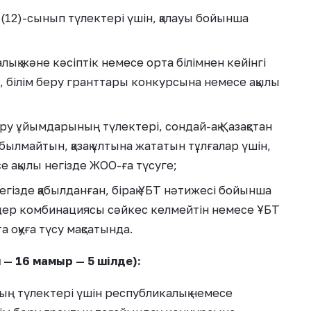
(12)-сынып түлектері үшін, қалауы бойынша
қ және кәсіптік немесе орта білімнен кейінгі
, білім беру гранттары конкурсына немесе ақылы
еру ұйымдарының түлектері, сондай-ақ Қазақстан
лмайтын, қазақ ұлтына жататын тұлғалар үшін,
 ақылы негізде ЖОО-ға түсуге;
негізде қабылданған, бірақ ҰБТ нәтижесі бойынша
ндер комбинациясы сәйкес келмейтін немесе ҰБТ
 оқуға түсу мақсатында.
— 16 мамыр — 5 шілде):
ың түлектері үшін республикалық немесе