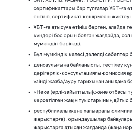
SAT, ACT, IB, A-Level, TOEFL ITP, TOEFL 
сертификаттары бар тұлғалар ҰБТ-ға өт
енгізіп, сертификат көшірмесін жүктеуі 
ҰБТ-ға қатысуға өтініш берген, алайда т
күндері бос орын болған жағдайда, сол к
мүмкіндігі беріледі.
Бұл мүмкіндік келесі дәлелді себептер
денсаулығына байланысты, тестілеу кү
дәрігерлік-консультациялық комиссия 
үзінді жазба/ауру тарихынан анықтама б
«Неке (ерлі-зайыптылық) және отбасы т
көрсетілген жақын туыстарының қайтыс 
республикалық және халықаралық олимпи
жарыстарға), орындаушылар байқауларын
жарыстарға қатысқан жағдайда (жаңа нор