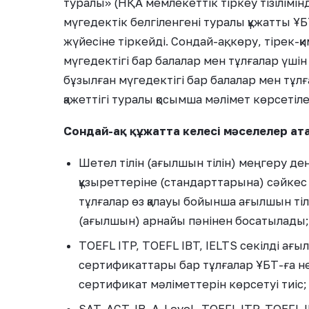
туралы» (НҚА мемлекеттік тіркеу тізілімі
мүгедектік белгіленгені туралы құжатты ҰБ
жүйесіне тіркейді. Сондай-ақ, көру, тірек-
мүгедектігі бар балалар мен тұлғалар үшін 
бұзылған мүгедектігі бар балалар мен тұл
қажеттігі туралы қосымша мәлімет көрсетіле
Сондай-ақ құжатта келесі мәселелер ата
Шетел тілін (ағылшын тілін) меңгеру де
құзыреттеріне (стандарттарына) сәйкес
тұлғалар өз қалауы бойынша ағылшын тіл
(ағылшын) арнайы пәнінен босатылады;
TOEFL ITP, TOEFL IBT, IELTS секілді ағ
сертификаттары бар тұлғалар ҰБТ-ға нем
сертификат мәліметтерін көрсетуі тиіс;