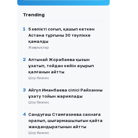
жасатқан косметикалық
ота туралы айтты
Trending
9
Жүк көліктерінің
жүргізушілері Ақтөбе-Орск
шекарасында үш күн
1
5 көлікті соғып, қашып кеткен
кезекте тұрғанын айтты
Астана тұрғыны 30 тәулікке
қамалды
10
Астанада кофеханаға кезек
Жаңалықтар
полиция тексерісіне ұласты
2
Алтынай Жорабаева қызын
ұзатып, тойдан кейін ауырып
қалғанын айтты
Шоу-бизнес
3
Айгүл Иманбаева сіңлісі Райханның
ұзату тойын жариялады
Шоу-бизнес
4
Сандуғаш Стамғазиева сахнаға
оралып, шығармашылығын қайта
жандандыратынын айтты
Шоу-бизнес