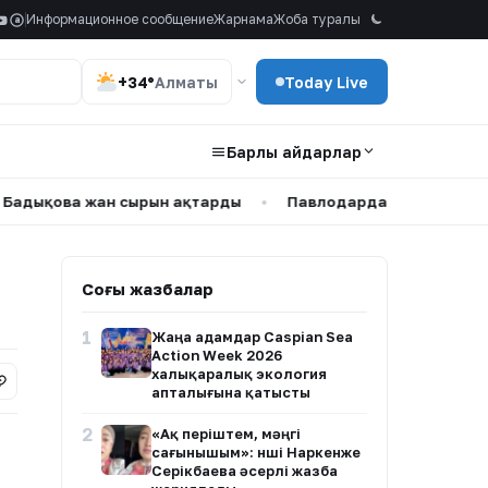
Информационное сообщение
Жарнама
Жоба туралы
a
+34°
Алматы
Today Live
Барлық айдарлар
а жан сырын ақтарды
•
Павлодарда каналға шомылуға ба
Соңғы жазбалар
1
Жаңа адамдар Caspian Sea
Action Week 2026
халықаралық экология
апталығына қатысты
2
«Ақ періштем, мәңгі
сағынышым»: Әнші Наркенже
Серікбаева әсерлі жазба