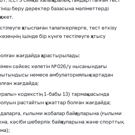
IBT, IELTS сияқты халықаралық стандартталған тест
ініш беру деректер базасына мәліметтерді
қажет.
естілеуге қатыспаған талапкерлерге, тест өткізу
езеңнің ішінде бір күнге тестілеуге қатысу
 болған жағдайда қарастырылады:
німен сәйкес келетін № 026/у нысанындағы
қорытындысы немесе амбулаториялық картадан
олған жағдайда;
уралы» кодекстің 1-бабы 13) тармақшасында
болуын растайтын құжаттар болған жағдайда;
адаларға, ғылыми жобалар байқауларына (ғылыми
а, кәсіби шеберлік байқауларына және спорттық
ма);