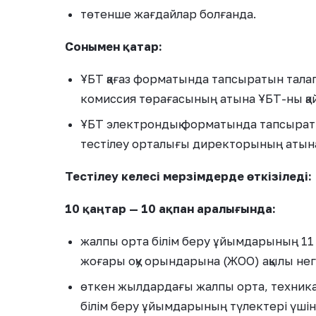
төтенше жағдайлар болғанда.
Сонымен қатар:
ҰБТ қағаз форматында тапсыратын талап
комиссия төрағасының атына ҰБТ-ны қай
ҰБТ электрондық форматында тапсыратын
тестілеу орталығы директорының атына 
Тестілеу келесі мерзімдерде өткізіледі:
10 қаңтар — 10 ақпан аралығында:
жалпы орта білім беру ұйымдарының 11 
жоғары оқу орындарына (ЖОО) ақылы негіз
өткен жылдардағы жалпы орта, техникалы
білім беру ұйымдарының түлектері үшін