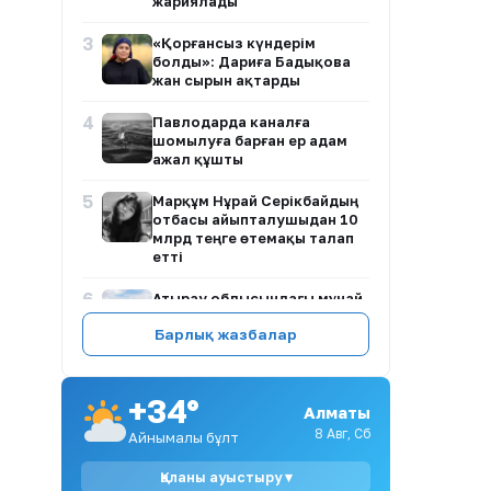
жариялады
3
«Қорғансыз күндерім
болды»: Дариға Бадықова
жан сырын ақтарды
4
Павлодарда каналға
шомылуға барған ер адам
ажал құшты
5
Марқұм Нұрай Серікбайдың
отбасы айыпталушыдан 10
млрд теңге өтемақы талап
етті
6
Атырау облысындағы мұнай
нысандарының әуе
Барлық жазбалар
қорғанысы құпия ма?
7
Ақсу қаласы әкімінің
орынбасарына қатысты
+34°
Алматы
тексеру талабы: заңды негіз
бар ма?
8 Авг, Сб
Айнымалы бұлт
8
Алтынай Жорабаева көзіне
Қаланы ауыстыру ▾