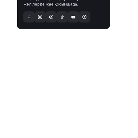
желілерде және қосымшада.
a
@