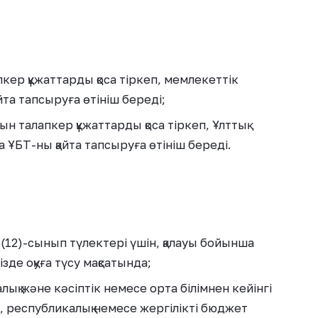
кер құжаттарды қоса тіркеп, мемлекеттік
та тапсыруға өтініш береді;
 талапкер құжаттарды қоса тіркеп, Ұлттық
ҰБТ-ны қайта тапсыруға өтініш береді.
(12)-сынып түлектері үшін, қалауы бойынша
де оқуға түсу мақсатында;
қ және кәсіптік немесе орта білімнен кейінгі
, республикалық немесе жергілікті бюджет