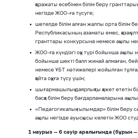
қаражаты есебінен білім беру гранттары
негізде ЖОО-ға түсуге;
шетелде білім алған жалпы орта білім б
Республикасының азаматы емес, қазақ ұл
гранттары конкурсына немесе ақылы нег
ЖОО-ға күндізгі оқу түрі бойынша ақылы 
бойынша шекті балл жинай алмаған, бе
немесе ҰБТ нәтижелері жойылған тұлғал
қайта оқуға түсу үшін;
шығармашылық даярлықты қажет ететін б
басқа білім беру бағдарламаларына ақыл
«Педагогикалық ғылымдар» білім беру 
ақылы негізде ауысқысы келетін ЖОО сту
1 наурыз — 6 сәуір аралығында (бұрын —