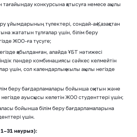
н тағайындау конкурсына қатысуға немесе ақылы
еру ұйымдарының түлектері, сондай-ақ Қазақстан
тына жататын тұлғалар үшін, білім беру
ізде ЖОО-ға түсуге;
негізде қабылданған, алайда ҰБТ нәтижесі
йіндік пәндер комбинациясы сәйкес келмейтін
ар үшін, сол календарлық жылы ақылы негізде
ілім беру бағдарламалары бойынша оқитын және
ы негізде ауысқысы келетін ЖОО студенттері үшін;
саласы бойынша білім беру бағдарламаларына
денттері үшін.
 1–31 наурыз):