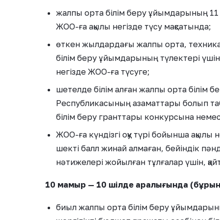
жалпы орта білім беру ұйымдарының 11 
ЖОО-ға ақылы негізде түсу мақсатында;
өткен жылдардағы жалпы орта, техникалы
білім беру ұйымдарының түлектері үшін
негізде ЖОО-ға түсуге;
шетелде білім алған жалпы орта білім б
Республикасының азаматтары болып табы
білім беру гранттары конкурсына немесе
ЖОО-ға күндізгі оқу түрі бойынша ақылы 
шекті балл жинай алмаған, бейіндік пә
нәтижелері жойылған тұлғалар үшін, қайта
10 мамыр — 10 шілде аралығында (бұрын 
биыл жалпы орта білім беру ұйымдарын