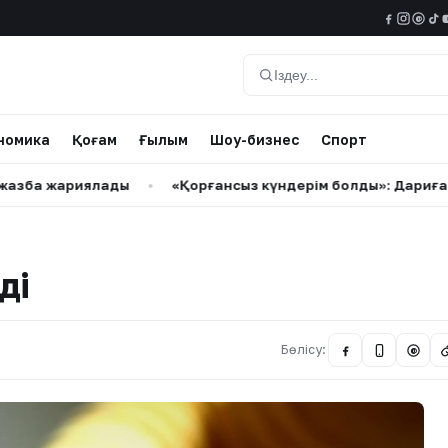
@
Іздеу
номика
Қоғам
Ғылым
Шоу-бизнес
Спорт
ариялады
•
«Қорғансыз күндерім болды»: Дариға Бадықов
ді
Бөлісу:
@