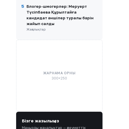
5
Блогер-шмогерлер: Меруерт
Түсіпбаева Құрылтайға
кандидат әншілер туралы бәрін
жайып салды
Жаңалықтар
ЖАРНАМА ОРНЫ
300×250
Бізге жазылыңыз
Маңызды жаңалықтар — әлеуметтік