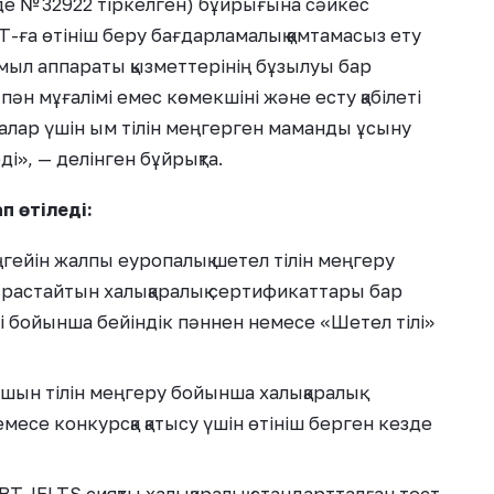
нде № 32922 тіркелген) бұйрығына сәйкес
Т-ға өтініш беру бағдарламалық қамтамасыз ету
қимыл аппараты қызметтерінің бұзылуы бар
пән мұғалімі емес көмекшіні және есту қабілеті
ғалар үшін ым тілін меңгерген маманды ұсыну
ді», — делінген бұйрықта.
п өтіледі:
ңгейін жалпы еуропалық шетел тілін меңгеру
 растайтын халықаралық сертификаттары бар
і бойынша бейіндік пәннен немесе «Шетел тілі»
ылшын тілін меңгеру бойынша халықаралық
есе конкурсқа қатысу үшін өтініш берген кезде