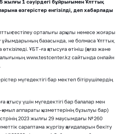
25 жылғы 1 сәуірдегі бұйрығымен Ұлттық
ларына өзгерістер енгізілді, деп хабарлады
лттық тестілеу орталығы арқылы немесе жоғары
ру ұйымдарының базасында, не болмаса Ұлттық
кізіледі. ҰБТ-ға қатысуға өтініш (қағаз және
талығының www.testcenter.kz сайтында онлайн
.
рістер мүгедектігі бар мектеп бітірушілердің
а қатысу үшін мүгедектігі бар балалар мен
к-қимыл аппараты қызметтерінің бұзылуы бар)
истрінің 2023 жылғы 29 маусымдағы № 260
меттік сараптама жүргізу қағидаларын бекіту