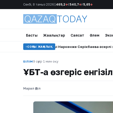
Сенбі, 8 тамыз 2026
$
469,2
↓
€
540,7
↓
₽
5,65
↓
Басты
Жаңалықтар
Саясат
Әлем
Эко
мәңгі сағынышым»: Әнші Наркенже Серікбаева әсерлі жазба ж
СОҢҒЫ ЖАҢАЛЫҚ
9 сәуір
·
1 мин оқу
БІЛІМ
ҰБТ-ға өзгеріс енгізіл
Марал Әділ