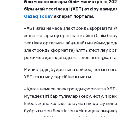
Ғылым және жоғары білім министрінің 20
бірыңғай тестілеуді (ҰБТ) өткізу қағида
Qazaq Today
ақпарат порталы.
«ҰБТ қағаз немесе электрондық форматта Ұ
және жоғары оқу орнынан кейінгі білім бе
тестілеу орталығы айқындайтын ұйымдарда өт
электрондық форматта) Ұлттық тестілеу ор
режимде қабылданады», — делінген құжатта
Министрдің бұйрығына сәйкес, негізгі өзге
ҰБТ-ға қатысу тәртібіне қатысты.
«Қағаз немесе электрондық форматта ҰБТ-ғ
мүгедектігі бар тұлғалар (көру, есту, тіре
Еңбек және халықты әлеуметтік қорғау мин
бұйрығымен бекітілген «Медициналық-әлеу