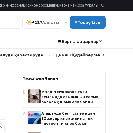
Информационное сообщение
Жарнама
Жоба туралы
a
+18°
Алматы
Today Live
Барлық айдарлар
растыруда
•
Димаш Құдайберген DiMENSIONS атты жаңа әл
Соңғы жазбалар
1
Мөлдір Мұқанова туған
ауылында сағынышын басып,
балалық шағын еске алды
2
Атырауда белгісіз ер адам
12 жасар қызға жыныстық
ниетпен тиіспек болған