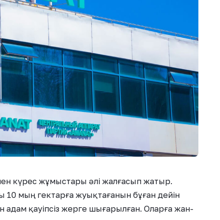
мен күрес жұмыстары әлі жалғасып жатыр.
ы 10 мың гектарға жуықтағанын бұған дейін
н адам қауіпсіз жерге шығарылған. Оларға жан-