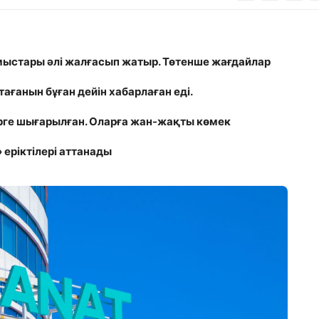
мыстары әлі жалғасып жатыр. Төтенше жағдайлар
ағанын бұған дейін хабарлаған еді.
рге шығарылған. Оларға жан-жақты көмек
еріктілері аттанады