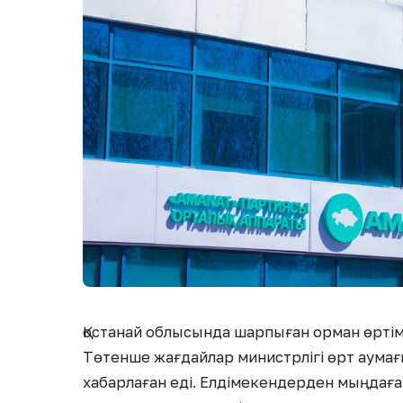
Қостанай облысында шарпыған орман өрті
Төтенше жағдайлар министрлігі өрт аумағ
хабарлаған еді. Елдімекендерден мыңдаға