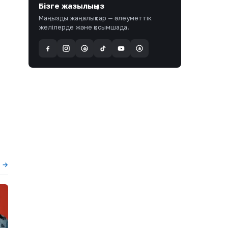
Бізге жазылыңыз
Маңызды жаңалықтар — әлеуметтік
желілерде және қосымшада.
a
@
ы →