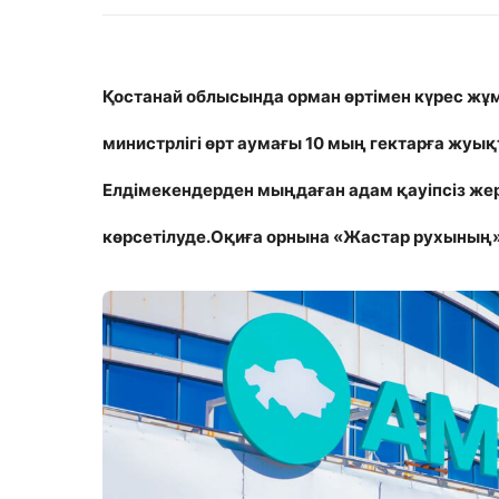
Қостанай облысында орман өртімен күрес жұ
министрлігі өрт аумағы 10 мың гектарға жуықт
Елдімекендерден мыңдаған адам қауіпсіз же
көрсетілуде.Оқиға орнына «Жастар рухының» 