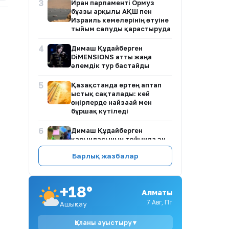
3
Иран парламенті Ормуз
бұғазы арқылы АҚШ пен
Израиль кемелерінің өтуіне
тыйым салуды қарастыруда
4
Димаш Құдайберген
DiMENSIONS атты жаңа
әлемдік тур бастайды
5
Қазақстанда ертең аптап
ыстық сақталады: кей
өңірлерде найзағай мен
бұршақ күтіледі
6
Димаш Құдайберген
қарындасының тойында ән
айтып, желіде пікірталас
Барлық жазбалар
тудырды
7
Қазақстандық хоккейші
Бұлбұл Қартанбай
+18°
Алматы
Канададағы беделді
университетке жұмысқа
7 Авг, Пт
Ашықтау
орналасты
Қаланы ауыстыру ▾