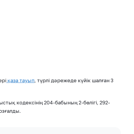
ері
қаза тауып
, түрлі дәрежеде күйік шалған 3
мыстық кодексінің 204-бабының 2-бөлігі, 292-
озғалды.