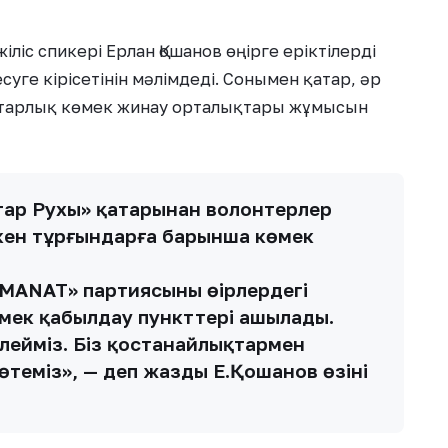
іс спикері Ерлан Қошанов өңірге еріктілерді
уге кірісетінін мәлімдеді. Сонымен қатар, әр
итарлық көмек жинау орталықтары жұмысын
тар Рухы» қатарынан волонтерлер
кен тұрғындарға барынша көмек
AMANAT» партиясының өңірлердегі
мек қабылдау пункттері ашылады.
ілейміз. Біз қостанайлықтармен
өтеміз», — деп жазды Е.Қошанов өзінің