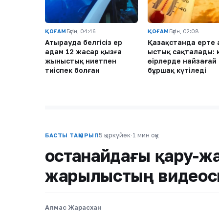
ҚОҒАМ
Бүгін, 04:46
ҚОҒАМ
Бүгін, 02:08
Атырауда белгісіз ер
Қазақстанда ертең
адам 12 жасар қызға
ыстық сақталады: 
жыныстық ниетпен
өңірлерде найзағай
тиіспек болған
бұршақ күтіледі
5 қыркүйек
·
1 мин оқу
БАСТЫ ТАҚЫРЫП
Қостанайдағы қару-ж
жарылыстың видеос
Алмас Жарасхан