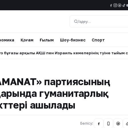
@
Іздеу
номика
Қоғам
Ғылым
Шоу-бизнес
Спорт
рқылы АҚШ пен Израиль кемелерінің өтуіне тыйым салуды қа
 «AMANAT» партиясының
дарында гуманитарлық
кттері ашылады
Бөлісу:
@