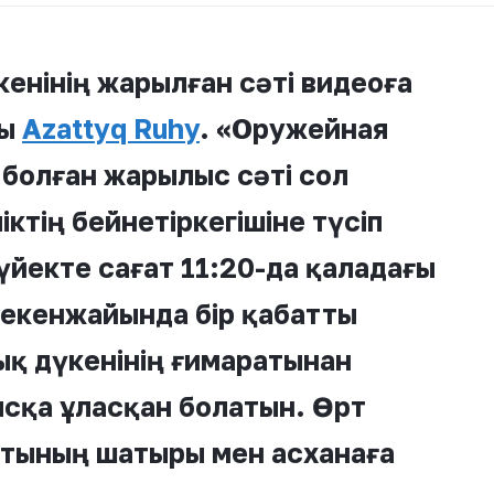
кенінің жарылған сәті видеоға
ды
Azattyq R
u
hy
. «Оружейная
 болған жарылыс сәті сол
іктің бейнетіркегішіне түсіп
үйекте сағат 11:20-да қаладағы
мекенжайында бір қабатты
қ дүкенінің ғимаратынан
сқа ұласқан болатын. Өрт
тының шатыры мен асханаға