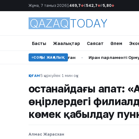
Жұма, 7 тамыз 2026
$
469,7
↓
€
542,7
↓
₽
5,80
↓
Басты
Жаңалықтар
Саясат
Әлем
Эко
ниетпен тиіспек болған
•
Иран парламенті Ормуз бұғазы а
СОҢҒЫ ЖАҢАЛЫҚ
5 қыркүйек
·
1 мин оқу
ҚОҒАМ
Қостанайдағы апат:
өңірлердегі филиал
көмек қабылдау пун
Алмас Жарасхан