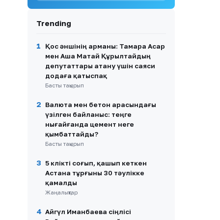
8
Нұртас Адамбай АҚШ-қа
көшуінің шын себебін айтты
Trending
9
Кабинеттен кабинетке:
Емханадағы жаңа тәртіп
1
Қос әншінің арманы: Тамара Асар
пациенттің жолын қысқарта
мен Аша Матай Құрылтайдың
ала ма?
депутаттары атану үшін саяси
додаға қатыспақ
10
Сандуғаш Стамғазиева
Басты тақырып
сахнаға оралып,
шығармашылығын қайта
жандандыратынын айтты
2
Валюта мен бетон арасындағы
үзілген байланыс: теңге
нығайғанда цемент неге
қымбаттайды?
Басты тақырып
3
5 көлікті соғып, қашып кеткен
Астана тұрғыны 30 тәулікке
қамалды
Жаңалықтар
4
Айгүл Иманбаева сіңлісі