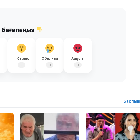
ы бағалаңыз
і
Қызық
Обал-ай
Ашулы
0
0
0
Барлығ