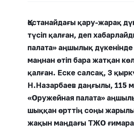
Қостанайдағы қару-жарақ дү
түсіп қалған, деп хабарлай
палата» аңшылық дүкенінде
маңнан өтіп бара жатқан көл
қалған. Еске салсақ, 3 қырк
Н.Назарбаев даңғылы, 115 
«Оружейная палата» аңшылы
шыққан өрттің соңы жарылы
жақын маңдағы ТЖО ғимара