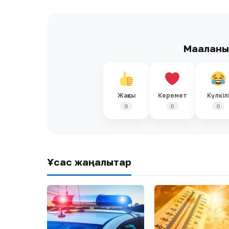
Мақалан
Жақсы
Керемет
Күлкіл
0
0
0
Ұқсас жаңалықтар