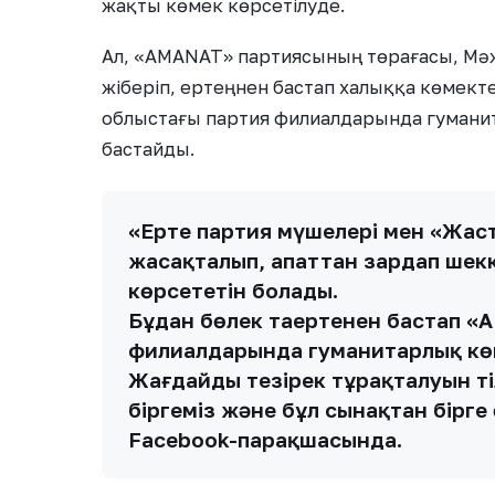
жақты көмек көрсетілуде.
Ал, «AMANAT» партиясының төрағасы, Мәжіл
жіберіп, ертеңнен бастап халыққа көмектес
облыстағы партия филиалдарында гуман
бастайды.
«Ертең партия мүшелері мен «Жас
жасақталып, апаттан зардап шек
көрсететін болады.
Бұдан бөлек таңертеңнен бастап «
филиалдарында гуманитарлық кө
Жағдайдың тезірек тұрақталуын т
біргеміз және бұл сынақтан бірге 
Facebook-парақшасында.