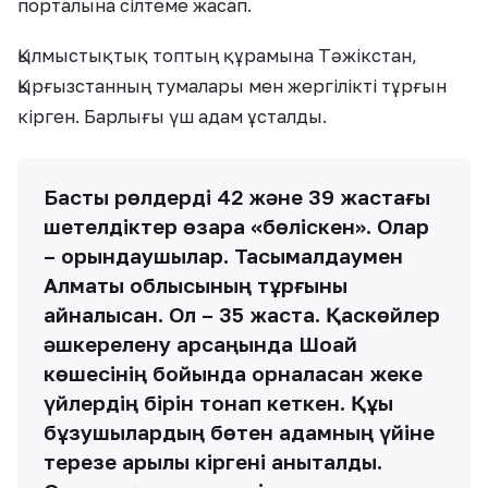
порталына сілтеме жасап.
Қылмыстықтық топтың құрамына Тәжікстан,
Қырғызстанның тумалары мен жергілікті тұрғын
кірген. Барлығы үш адам ұсталды.
Басты рөлдерді 42 және 39 жастағы
шетелдіктер өзара «бөліскен». Олар
– орындаушылар. Тасымалдаумен
Алматы облысының тұрғыны
айналысқан. Ол – 35 жаста. Қаскөйлер
әшкерелену қарсаңында Шоқай
көшесінің бойында орналасқан жеке
үйлердің бірін тонап кеткен. Құқық
бұзушылардың бөтен адамның үйіне
терезе арқылы кіргені анықталды.