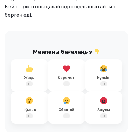
Кейін ерікті оны қалай көріп қалғанын айтып
берген еді.
Мақаланы бағалаңыз
Жақсы
Керемет
Күлкілі
0
0
0
Қызық
Обал-ай
Ашулы
0
0
0