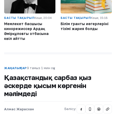
БАСТЫ ТАҚЫРЫП
Кеше, 20:04
БАСТЫ ТАҚЫРЫП
Кеше, 15:18
Мемлекет басшысы
Білім гранты иегерлерінің
кинорежиссер Ардақ
тізімі жария болды
Әмірқұловтың отбасына
көңіл айтты
9 тамыз
·
1 мин оқу
ЖАҢАЛЫҚТАР
Қазақстандық сарбаз қыз
әскерде қысым көргенін
мәлімдеді
Алмас Жарасхан
Бөлісу:
@