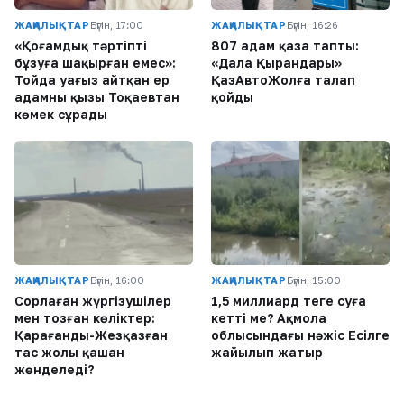
ЖАҢАЛЫҚТАР
Бүгін, 17:00
ЖАҢАЛЫҚТАР
Бүгін, 16:26
«Қоғамдық тәртіпті
807 адам қаза тапты:
бұзуға шақырған емес»:
«Дала Қырандары»
Тойда уағыз айтқан ер
ҚазАвтоЖолға талап
адамның қызы Тоқаевтан
қойды
көмек сұрады
ЖАҢАЛЫҚТАР
Бүгін, 16:00
ЖАҢАЛЫҚТАР
Бүгін, 15:00
Сорлаған жүргізушілер
1,5 миллиард теңге суға
мен тозған көліктер:
кетті ме? Ақмола
Қарағанды-Жезқазған
облысындағы нәжіс Есілге
тас жолы қашан
жайылып жатыр
жөнделеді?