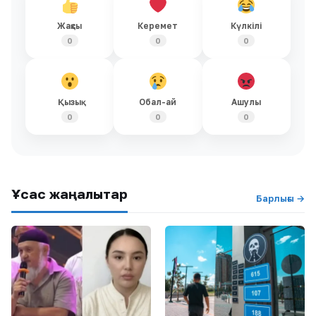
Жақсы
Керемет
Күлкілі
0
0
0
Қызық
Обал-ай
Ашулы
0
0
0
Ұқсас жаңалықтар
Барлығы →