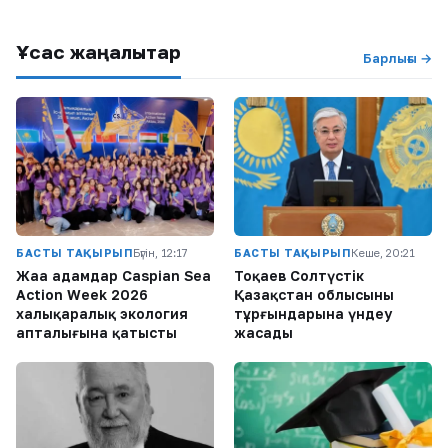
Ұқсас жаңалықтар
Барлығы →
БАСТЫ ТАҚЫРЫП
Бүгін, 12:17
БАСТЫ ТАҚЫРЫП
Кеше, 20:21
Жаңа адамдар Caspian Sea
Тоқаев Солтүстік
Action Week 2026
Қазақстан облысының
халықаралық экология
тұрғындарына үндеу
апталығына қатысты
жасады