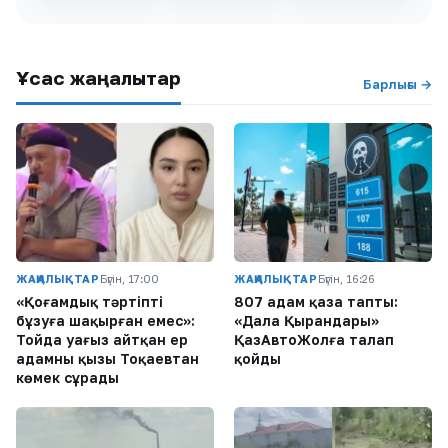
Ұқсас жаңалықтар
Барлығы →
ЖАҢАЛЫҚТАР
Бүгін, 17:00
ЖАҢАЛЫҚТАР
Бүгін, 16:26
«Қоғамдық тәртіпті
807 адам қаза тапты:
бұзуға шақырған емес»:
«Дала Қырандары»
Тойда уағыз айтқан ер
ҚазАвтоЖолға талап
адамның қызы Тоқаевтан
қойды
көмек сұрады