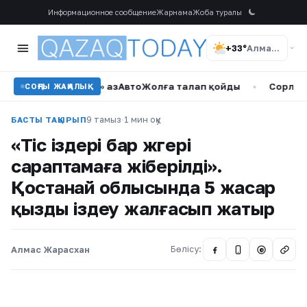
Информационное сообщение
Жарнама
Жоба туралы
+33°
Алматы
а Қырандары» ҚазАвтоЖолға талап қойды
•
Сорлаған жүргіз
СОҢҒЫ ЖАҢАЛЫҚ
9 тамыз
·
1 мин оқу
БАСТЫ ТАҚЫРЫП
«Тіс іздері бар жүгері
сараптамаға жіберілді».
Қостанай облысында 5 жасар
қызды іздеу жалғасып жатыр
Алмас Жарасхан
Бөлісу:
@