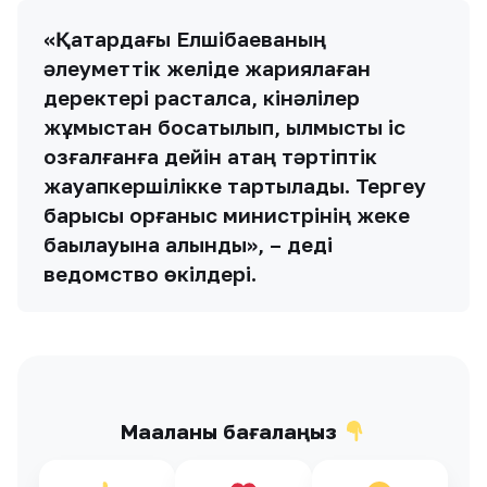
«Қатардағы Елшібаеваның
әлеуметтік желіде жариялаған
деректері расталса, кінәлілер
жұмыстан босатылып, қылмыстық іс
қозғалғанға дейін қатаң тәртіптік
жауапкершілікке тартылады. Тергеу
барысы қорғаныс министрінің жеке
бақылауына алынды», – деді
ведомство өкілдері.
Мақаланы бағалаңыз