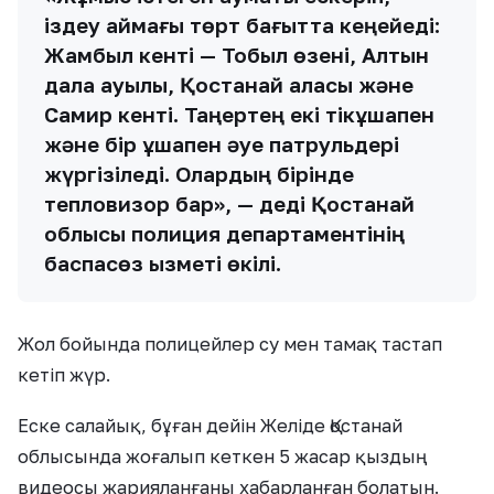
іздеу аймағы төрт бағытта кеңейеді:
Жамбыл кенті — Тобыл өзені, Алтын
дала ауылы, Қостанай қаласы және
Самир кенті. Таңертең екі тікұшақпен
және бір ұшақпен әуе патрульдері
жүргізіледі. Олардың бірінде
тепловизор бар», — деді Қостанай
облысы полиция департаментінің
баспасөз қызметі өкілі.
Жол бойында полицейлер су мен тамақ тастап
кетіп жүр.
Еске салайық, бұған дейін Желіде Қостанай
облысында жоғалып кеткен 5 жасар қыздың
видеосы жарияланғаны хабарланған болатын.