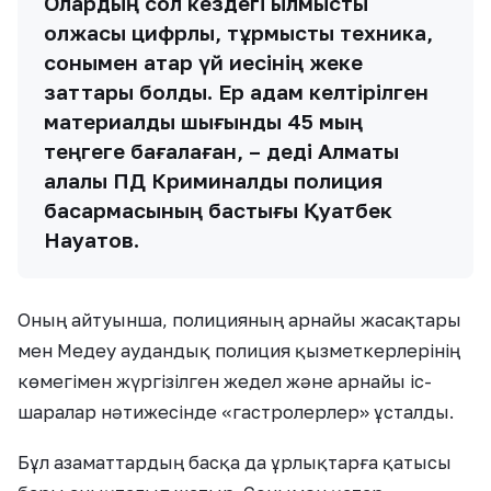
Олардың сол кездегі қылмыстық
олжасы цифрлық, тұрмыстық техника,
сонымен қатар үй иесінің жеке
заттары болды. Ер адам келтірілген
материалдық шығынды 45 мың
теңгеге бағалаған, – деді Алматы
қалалық ПД Криминалдық полиция
басқармасының бастығы Қуатбек
Науатов.
Оның айтуынша, полицияның арнайы жасақтары
мен Медеу аудандық полиция қызметкерлерінің
көмегімен жүргізілген жедел және арнайы іс-
шаралар нәтижесінде «гастролерлер» ұсталды.
Бұл азаматтардың басқа да ұрлықтарға қатысы