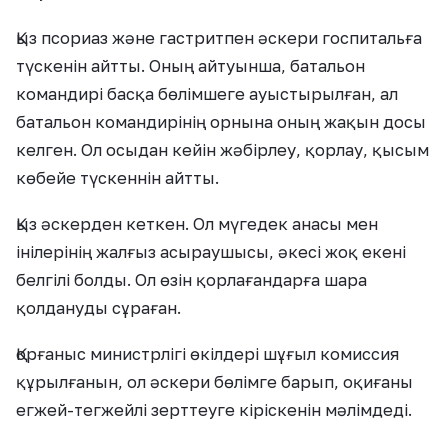
Қыз псориаз және гастритпен әскери госпитальға
түскенін айтты. Оның айтуынша, батальон
командирі басқа бөлімшеге ауыстырылған, ал
батальон командирінің орнына оның жақын досы
келген. Ол осыдан кейін жәбірлеу, қорлау, қысым
көбейе түскеннін айтты.
Қыз әскерден кеткен. Ол мүгедек анасы мен
інілерінің жалғыз асыраушысы, әкесі жоқ екені
белгілі болды. Ол өзін қорлағандарға шара
қолдануды сұраған.
Қорғаныс министрлігі өкілдері шұғыл комиссия
құрылғанын, ол әскери бөлімге барып, оқиғаны
егжей-тегжейлі зерттеуге кіріскенін мәлімдеді.