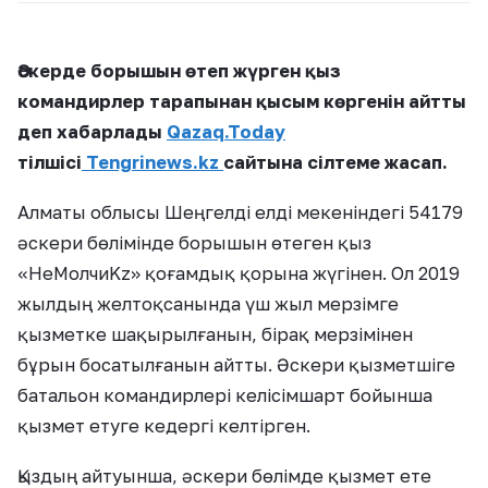
Әскерде борышын өтеп жүрген қыз
командирлер тарапынан қысым көргенін айтты
деп хабарлады
Qazaq.Today
тілшісі
Tengrinews.kz
сайтына сілтеме жасап.
Алматы облысы Шеңгелді елді мекеніндегі 54179
әскери бөлімінде борышын өтеген қыз
«НеМолчиKz» қоғамдық қорына жүгінен. Ол 2019
жылдың желтоқсанында үш жыл мерзімге
қызметке шақырылғанын, бірақ мерзімінен
бұрын босатылғанын айтты. Әскери қызметшіге
батальон командирлері келісімшарт бойынша
қызмет етуге кедергі келтірген.
Қыздың айтуынша, әскери бөлімде қызмет ете