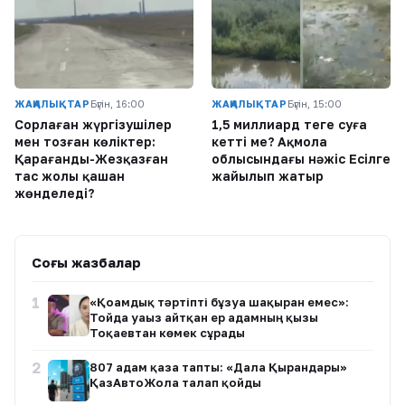
ЖАҢАЛЫҚТАР
Бүгін, 16:00
ЖАҢАЛЫҚТАР
Бүгін, 15:00
Сорлаған жүргізушілер
1,5 миллиард теңге суға
мен тозған көліктер:
кетті ме? Ақмола
Қарағанды-Жезқазған
облысындағы нәжіс Есілге
тас жолы қашан
жайылып жатыр
жөнделеді?
Соңғы жазбалар
1
«Қоғамдық тәртіпті бұзуға шақырған емес»:
Тойда уағыз айтқан ер адамның қызы
Тоқаевтан көмек сұрады
2
807 адам қаза тапты: «Дала Қырандары»
ҚазАвтоЖолға талап қойды