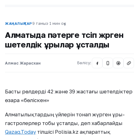
9 тамыз
·
1 мин оқу
ЖАҢАЛЫҚТАР
Алматыда пәтерге түсіп жүрген
шетелдік ұрылар ұсталды
Алмас Жарасхан
Бөлісу:
@
Басты рөлдерді 42 және 39 жастағы шетелдіктер
өзара «бөліскен»
Алматылықтардың үйлерін тонап жүрген ұры-
гастролерлер тобы ұсталды, деп хабарлайды
Qazaq.Today
тілшісі Polisia.kz ақпараттық