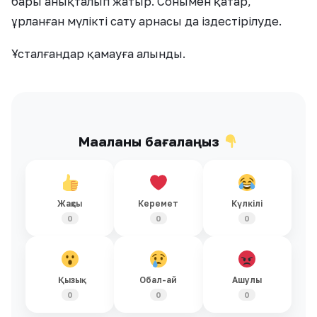
бары анықталып жатыр. Сонымен қатар,
ұрланған мүлікті сату арнасы да іздестірілуде.
Ұсталғандар қамауға алынды.
Мақаланы бағалаңыз
Жақсы
Керемет
Күлкілі
0
0
0
Қызық
Обал-ай
Ашулы
0
0
0