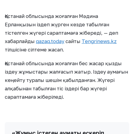
Қостанай облысында жоғалған Мәдина
Ерланқызын іздеп жүрген кезде табылған
тістелген жүгері сараптамаға жібереді, — деп
хабарлайды
qazaq.today
сайты
Tengrinews.kz
тілшісіне сілтеме жасап.
Қостанай облысында жоғалған бес жасар қызды
іздеу жұмыстары жалғасып жатыр. Іздеу аумағын
кеңейту туралы шешім қабылданған. Жүгері
алқабынан табылған тіс іздері бар жүгері
сараптамаға жіберіледі.
«Жұмыс істеген аумақты ескеріп,