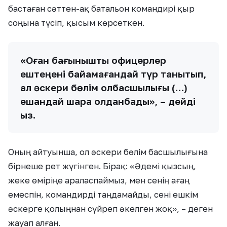
бастаған сәттен-ақ батальон командирі қыр
соңына түсіп, қысым көрсеткен.
«Оған бағынышты офицерлер
ештеңені байқамағандай түр танытып,
ал әскери бөлім қолбасшылығы (…)
ешқандай шара қолданбады», – дейді
қыз.
Оның айтуынша, ол әскери бөлім басшылығына
бірнеше рет жүгінген. Бірақ: «Әдемі қызсың,
жеке өміріңе араласпаймыз, мен сенің ағаң
емеспін, командирді таңдамайды, сені ешкім
әскерге қолыңнан сүйреп әкелген жоқ», – деген
жауап алған.