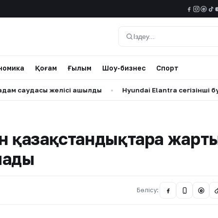
@
Іздеу
номика
Қоғам
Ғылым
Шоу-бизнес
Спорт
аудасы желісі ашылды
•
Hyundai Elantra сегізінші буыны бі
н қазақстандықтарға жарт
лады
Бөлісу:
@