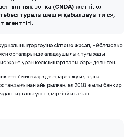
егі ұлттық сотқа (CNDA) жетті, ол
тебесі туралы шешім қабылдауы тиіс»,
 агенттігі.
урналының тергеуіне сілтеме жасап, «Әблязовке
аяси орталарында алаңдаушылық туғызады,
ныс және уран келісімшарттары бар» делінген.
анктен 7 миллиард долларға жуық ақша
остандығынан айырылған, ал 2018 жылы банкир
мдастырғаны үшін өмір бойына бас