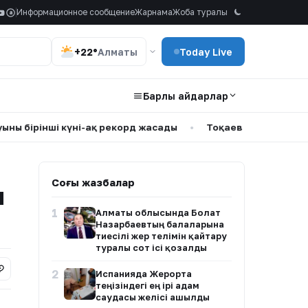
Информационное сообщение
Жарнама
Жоба туралы
a
+22°
Алматы
Today Live
Барлық айдарлар
рінші күні-ақ рекорд жасады
•
Тоқаев Солтүстік Қазақста
Соңғы жазбалар
ы
1
Алматы облысында Болат
Назарбаевтың балаларына
тиесілі жер телімін қайтару
туралы сот ісі қозғалды
2
Испанияда Жерорта
теңізіндегі ең ірі адам
саудасы желісі ашылды