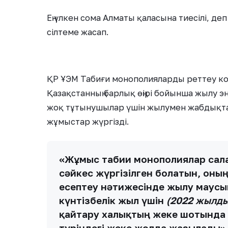
Ең үлкен сома Алматы қаласына тиесілі, д
сілтеме жасап.
ҚР ҰЭМ Табиғи монополияларды реттеу ко
Қазақстанның барлық өңірі бойынша жылу 
жоқ тұтынушылар үшін жылумен жабдықтау
жұмыстар жүргізді.
«Жұмыс табиғи монополиялар сал
сәйкес жүргізілген болатын, он
есептеу нәтижесінде жылу маусы
күнтізбелік жыл үшін
(2022 жылды
қайтару халықтың жеке шотында к
түріндегі жеке жолда жазылады»,