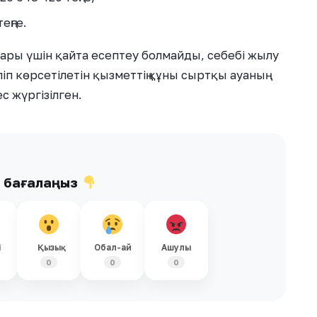
еңге.
ары үшін қайта есептеу болмайды, себебі жылу
 көрсетілетін қызметтің құны сыртқы ауаның
 жүргізілген.
ы бағалаңыз
і
Қызық
Обал-ай
Ашулы
0
0
0