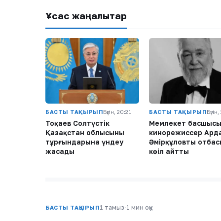
Ұқсас жаңалықтар
БАСТЫ ТАҚЫРЫП
Бүгін, 20:21
БАСТЫ ТАҚЫРЫП
Бүгін
Тоқаев Солтүстік
Мемлекет басшыс
Қазақстан облысының
кинорежиссер Ард
тұрғындарына үндеу
Әмірқұловтың отба
жасады
көңіл айтты
1 тамыз
·
1 мин оқу
БАСТЫ ТАҚЫРЫП