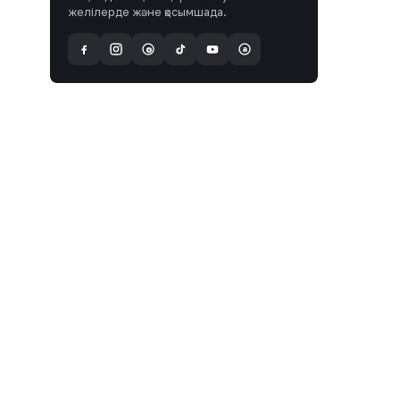
желілерде және қосымшада.
a
@