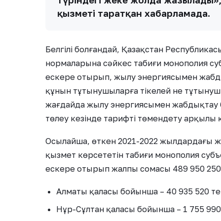
қызметі таратқан хабарламада.
Белгілі болғандай, Қазақстан Республикас
нормаларына сәйкес табиғи монополия суб
ескере отырып, жылу энергиясымен жабды
құнын тұтынушыларға тікелей не тұтынушы
жағдайда жылу энергиясымен жабдықтау б
төлеу кезінде тарифті төмендету арқылы қ
Осылайша, өткен 2021-2022 жылдардағы 
қызмет көрсететін табиғи монополия субъ
ескере отырып жалпы сомасы 489 950 250 т
Алматы қаласы бойынша – 40 935 520 тең
Нұр-Сұлтан қаласы бойынша – 1 755 990 