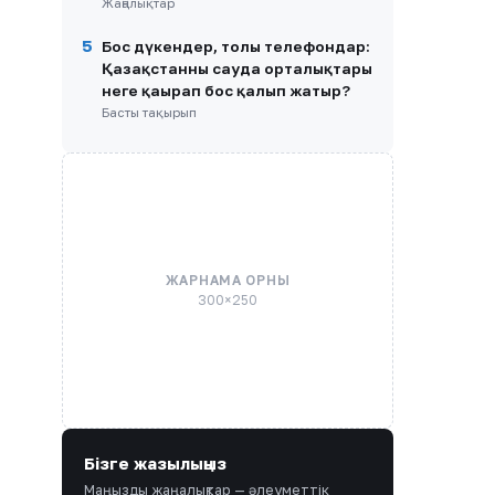
Жаңалықтар
5
Бос дүкендер, толы телефондар:
Қазақстанның сауда орталықтары
неге қаңырап бос қалып жатыр?
Басты тақырып
ЖАРНАМА ОРНЫ
300×250
Бізге жазылыңыз
Маңызды жаңалықтар — әлеуметтік