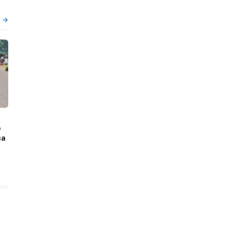
ы →
е
за