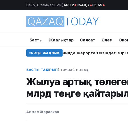
Сенбі, 8 тамыз 2026
$
469,2
↓
€
540,7
↓
₽
5,65
↓
Басты
Жаңалықтар
Саясат
Әлем
Эко
сі қозғалды
•
Испанияда Жерорта теңізіндегі ең ірі адам с
СОҢҒЫ ЖАҢАЛЫҚ
1 тамыз
·
1 мин оқу
БАСТЫ ТАҚЫРЫП
Жылуға артық төлеге
млрд теңге қайтары
Алмас Жарасхан