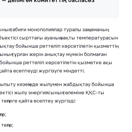
ының табиғи монополиялар туралы заңнаманың
ъектісі сырттағы ауаның нақты температурасын
қтау бойынша реттеліп көрсетілетін қызметтің
ның тұрған жерін анықтау мүмкін болмаған
ойынша реттеліп көрсетілетін қызметке ақы
айта есептеуді жүргізуге мiндеттi.
жылыту кезеңінде жылумен жабдықтау бойынша
ектісі жылу энергиясының төлеміне ҚҚС-ты
еңгеге қайта есептеу жүргізді:
ге;
теңге;