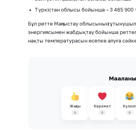
Түркістан облысы бойынша – 3 485 900 т
Бұл ретте Маңғыстау облысының тұтынушыл
энергиясымен жабдықтау бойынша реттеліп
нақты температурасын есепке алуға сәйкес
Мақалан
Жақсы
Керемет
Күлкіл
0
0
0