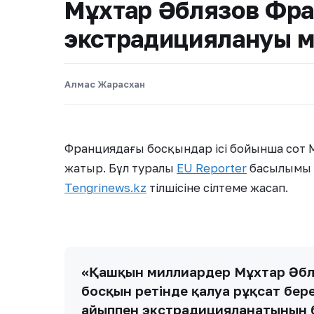
Мұхтар Әблязов Фр
экстрадициялануы м
Алмас Жарасхан
Франциядағы босқындар ісі бойынша сот М
жатыр. Бұл туралы
EU Reporter
басылымы 
Tengrinews.kz
тілшісіне сілтеме жасап.
«Қашқын миллиардер Мұхтар Әбл
босқын ретінде қалуға рұқсат бер
айыппен экстрадицияланатынын біл