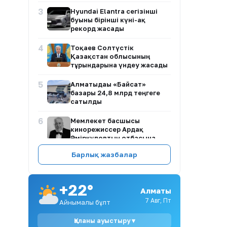
3
Hyundai Elantra сегізінші
буыны бірінші күні-ақ
рекорд жасады
4
Тоқаев Солтүстік
Қазақстан облысының
тұрғындарына үндеу жасады
5
Алматыдағы «Байсат»
базары 24,8 млрд теңгеге
сатылды
6
Мемлекет басшысы
кинорежиссер Ардақ
Әмірқұловтың отбасына
көңіл айтты
Барлық жазбалар
7
Астанада кофейня маңында
адамдар легі: полиция
тексеру жүргізді
+22°
Алматы
7 Авг, Пт
8
Айнымалы бұлт
2026 жылы білім
гранттарының иегерлері
анықталды: талапкерлердің
Қаланы ауыстыру ▾