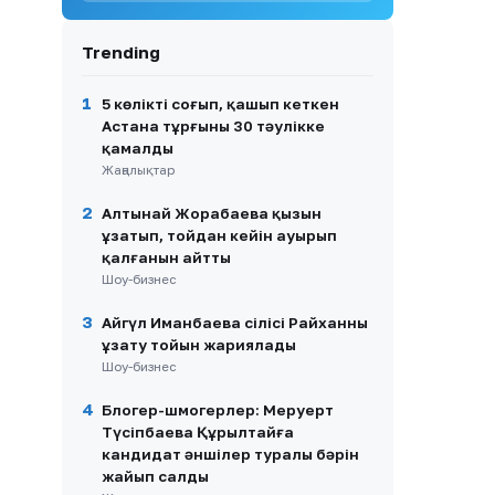
қуанышты сәттері
9
Қазақстанда 2026-2027 оқу
Trending
жылына мемлекеттік білім
гранттарының иегерлері
анықталды
1
5 көлікті соғып, қашып кеткен
Астана тұрғыны 30 тәулікке
10
Атырауда балабақша
қамалды
тәрбиешісі 1 жасар балаға
Жаңалықтар
күш көрсеткен
2
Алтынай Жорабаева қызын
ұзатып, тойдан кейін ауырып
қалғанын айтты
Шоу-бизнес
3
Айгүл Иманбаева сіңлісі Райханның
ұзату тойын жариялады
Шоу-бизнес
4
Блогер-шмогерлер: Меруерт
Түсіпбаева Құрылтайға
кандидат әншілер туралы бәрін
жайып салды