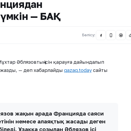
анциядан
үмкін — БАҚ
Бөлісу:
@
ұхтар Әблязовтың ісін қарауға дайындалып
жазды, — деп хабарлайды
qazaq.today
сайты
язов жақын арада Францияда саяси
етінін немесе алаяқтық жасады деген
еді. Ұзаққа созылған Әблязов ісі