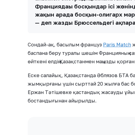
Франциядағы босқындар ісі жөнінд
жақын арада босқын-олигарх мәр
— деп жазды Брюссельдегі ақпарат
Сондай-ақ, басылым француз
Paris Match
ж
баспана беру туралы шешім Францияның с
өйткені елдің Қазақстанмен маңызды қорға
Еске салайық, Қазақстанда Әблязов БТА б
жымқырғаны үшін сырттай 20 жылға бас б
Ержан Тәтішевке қастандық жасауды ұйы
бостандығынан айырылды.