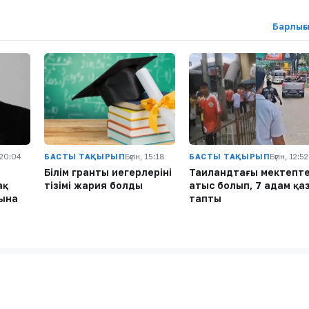
Барлығ
, 20:04
БАСТЫ ТАҚЫРЫП
Бүгін, 15:18
БАСТЫ ТАҚЫРЫП
Бүгін, 12:52
ы
Білім гранты иегерлерінің
Таиландтағы мектепт
ақ
тізімі жария болды
атыс болып, 7 адам қа
сына
тапты