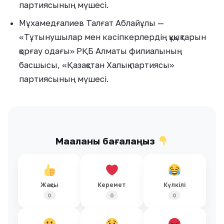
партиясының мүшесі.
Мұхамедғалиев Талғат Аблайұлы —
«Тұтынушылар мен кәсіпкерлердің құқықтарын
қорғау одағы» РҚБ Алматы филиалының
басшысы, «Қазақстан Халық партиясы»
партиясының мүшесі.
Мақаланы бағалаңыз
Жақсы
Керемет
Күлкілі
0
0
0