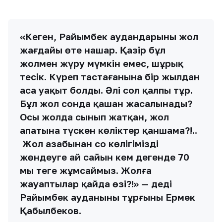
«Кеген, Райымбек аудандарының жол
жағдайы өте нашар. Қазір бұл
жолмен жүру мүмкін емес, шұрық
тесік. Күреп тастағанына бір жылдан
аса уақыт болды. Әлі сол қалпы тұр.
Бұл жол сонда қашан жасалынады?
Осы жолда сынып жатқан, жол
апатына түскен көліктер қаншама?!..
Жол азабынан соң көлігімізді
жөндеуге ай сайын кем дегенде 70
мың теңге жұмсаймыз. Жолға
жауаптылар қайда өзі?!» — деді
Райымбек ауданының тұрғыны Ермек
Қабылбеков.