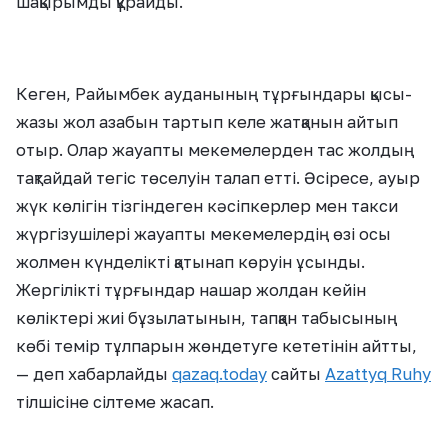
шақырымды құрайды.
Кеген, Райымбек ауданының тұрғындары қысы-
жазы жол азабын тартып келе жатқанын айтып
отыр. Олар жауапты мекемелерден тас жолдың
тақтайдай тегіс төселуін талап етті. Әсіресе, ауыр
жүк көлігін тізгіндеген кәсіпкерлер мен такси
жүргізушілері жауапты мекемелердің өзі осы
жолмен күнделікті қатынап көруін ұсынды.
Жергілікті тұрғындар нашар жолдан кейін
көліктері жиі бұзылатынын, тапқан табысының
көбі темір тұлпарын жөндетуге кететінін айтты,
— деп хабарлайды
qazaq.today
сайты
Azattyq Ruhy
тілшісіне сілтеме жасап.