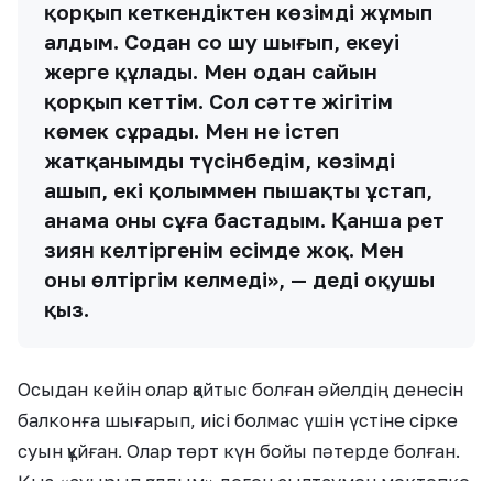
қорқып кеткендіктен көзімді жұмып
алдым. Содан соң шу шығып, екеуі
жерге құлады. Мен одан сайын
қорқып кеттім. Сол сәтте жігітім
көмек сұрады. Мен не істеп
жатқанымды түсінбедім, көзімді
ашып, екі қолыммен пышақты ұстап,
анама оны сұға бастадым. Қанша рет
зиян келтіргенім есімде жоқ. Мен
оны өлтіргім келмеді», — деді оқушы
қыз.
Осыдан кейін олар қайтыс болған әйелдің денесін
балконға шығарып, иісі болмас үшін үстіне сірке
суын құйған. Олар төрт күн бойы пәтерде болған.
Қыз «ауырып қалдым» деген сылтаумен мектепке