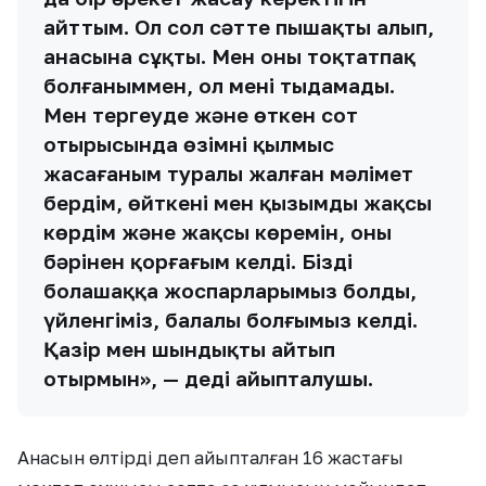
айттым. Ол сол сәтте пышақты алып,
анасына сұқты. Мен оны тоқтатпақ
болғаныммен, ол мені тыңдамады.
Мен тергеуде және өткен сот
отырысында өзімнің қылмыс
жасағаным туралы жалған мәлімет
бердім, өйткені мен қызымды жақсы
көрдім және жақсы көремін, оны
бәрінен қорғағым келді. Біздің
болашаққа жоспарларымыз болды,
үйленгіміз, балалы болғымыз келді.
Қазір мен шындықты айтып
отырмын», — деді айыпталушы.
Анасын өлтірді деп айыпталған 16 жастағы