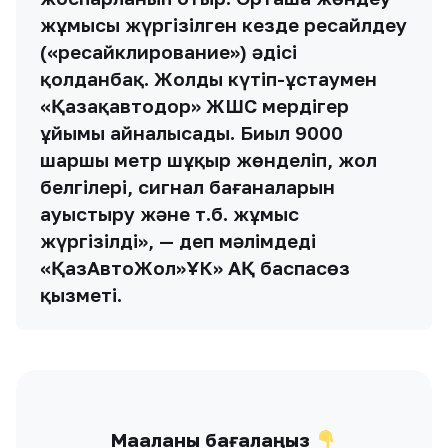
жұмысы жүргізілген кезде ресайлдеу
(«ресайклирование») әдісі
қолданбақ. Жолды күтіп-ұстаумен
«Қазақавтодор» ЖШС мердігер
ұйымы айналысады. Биыл 9000
шаршы метр шұңқыр жөнделіп, жол
белгілері, сигнал бағаналарын
ауыстыру және т.б. жұмыс
жүргізілді», — деп мәлімдеді
«ҚазАвтоЖол»ҰК» АҚ баспасөз
қызметі.
Мақаланы бағалаңыз