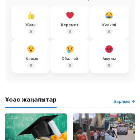
Жақсы
Керемет
Күлкілі
0
0
0
Қызық
Обал-ай
Ашулы
0
0
0
Ұқсас жаңалықтар
Барлығы →