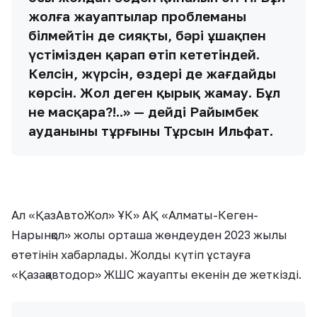
жолға жауаптылар проблеманы
білмейтін де сияқты, бәрі ұшақпен
үстімізден қарап өтіп кететіндей.
Келсін, жүрсін, өздері де жағдайды
көрсін. Жол деген қырық жамау. Бұл
не масқара?!..» — дейді Райымбек
ауданының тұрғыны Тұрсын Ильфат.
Ал «ҚазАвтоЖол» ҰК» АҚ «Алматы-Кеген-
Нарынқол» жолы орташа жөндеуден 2023 жылы
өтетінін хабарлады. Жолды күтіп ұстауға
«Қазақавтодор» ЖШС жауапты екенін де жеткізді.