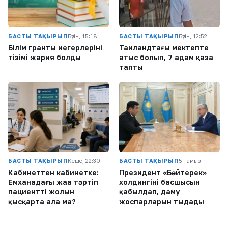
БАСТЫ ТАҚЫРЫП
Бүгін, 15:18
БАСТЫ ТАҚЫРЫП
Бүгін, 12:52
Білім гранты иегерлерінің
Таиландтағы мектепте
тізімі жария болды
атыс болып, 7 адам қаза
тапты
БАСТЫ ТАҚЫРЫП
Кеше, 22:30
БАСТЫ ТАҚЫРЫП
5 тамыз
Кабинеттен кабинетке:
Президент «Бәйтерек»
Емханадағы жаңа тәртіп
холдингінің басшысын
пациенттің жолын
қабылдап, даму
қысқарта ала ма?
жоспарларын тыңдады