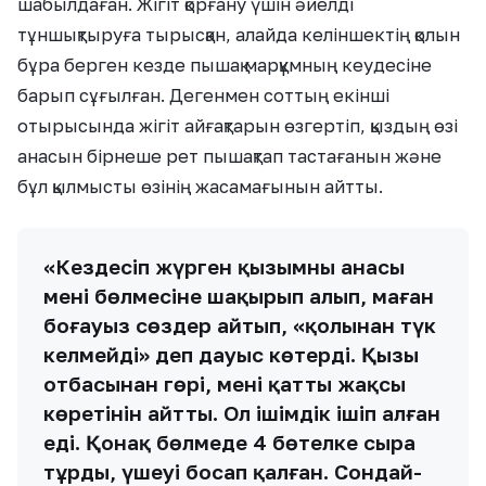
шабылдаған. Жігіт қорғану үшін әйелді
тұншықтыруға тырысқан, алайда келіншектің қолын
бұра берген кезде пышақ марқұмның кеудесіне
барып сұғылған. Дегенмен соттың екінші
отырысында жігіт айғақтарын өзгертіп, қыздың өзі
анасын бірнеше рет пышақтап тастағанын және
бұл қылмысты өзінің жасамағынын айтты.
«Кездесіп жүрген қызымның анасы
мені бөлмесіне шақырып алып, маған
боғауыз сөздер айтып, «қолыңнан түк
келмейді» деп дауыс көтерді. Қызы
отбасынан гөрі, мені қатты жақсы
көретінін айтты. Ол ішімдік ішіп алған
еді. Қонақ бөлмеде 4 бөтелке сыра
тұрды, үшеуі босап қалған. Сондай-