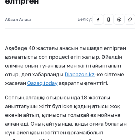
өлтірген
Абзал Алаш
Бөлісу:
@
Ақтөбеде 40 жастағы анасын пышақтап өлтірген
қызға қатысты сот процесі өтіп жатыр. Әйелдің
өліміне оның туған қызы мен жігіті айыпталып
отыр, деп хабарлайды
Diapazon.kz
-ке сілтеме
жасаған
Qazaq.today
ақпараттық агенттігі.
Соттың алғашқы отырысында 18 жастағы
айыпталушы жігіт бұл іске қыздың қатысы жоқ
екенін айтып, қылмысты толықтай өз мойнына
алған еді. Оның айтуынша, қанды оғиға болатын
күні әйел қызын жігіттен қорғамақ болып