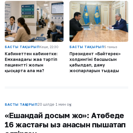
БАСТЫ ТАҚЫРЫП
Кеше, 22:30
БАСТЫ ТАҚЫРЫП
5 тамыз
Кабинеттен кабинетке:
Президент «Бәйтерек»
Емханадағы жаңа тәртіп
холдингінің басшысын
пациенттің жолын
қабылдап, даму
қысқарта ала ма?
жоспарларын тыңдады
20 шілде
·
1 мин оқу
БАСТЫ ТАҚЫРЫП
«Ешқандай досым жоқ»: Ақтөбеде
16 жастағы қыз анасын пышақтап