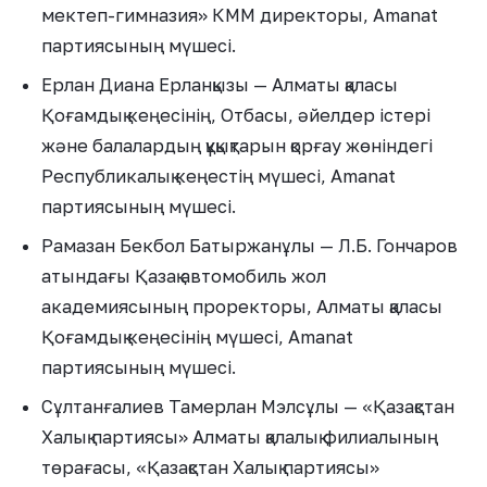
мектеп-гимназия» КММ директоры, Amanat
партиясының мүшесі.
Ерлан Диана Ерланқызы — Алматы қаласы
Қоғамдық кеңесінің, Отбасы, әйелдер істері
және балалардың құқықтарын қорғау жөніндегі
Республикалық кеңестің мүшесі, Amanat
партиясының мүшесі.
Рамазан Бекбол Батыржанұлы — Л.Б. Гончаров
атындағы Қазақ автомобиль жол
академиясының проректоры, Алматы қаласы
Қоғамдық кеңесінің мүшесі, Amanat
партиясының мүшесі.
Сұлтанғалиев Тамерлан Мэлсұлы — «Қазақстан
Халық партиясы» Алматы қалалық филиалының
төрағасы, «Қазақстан Халық партиясы»