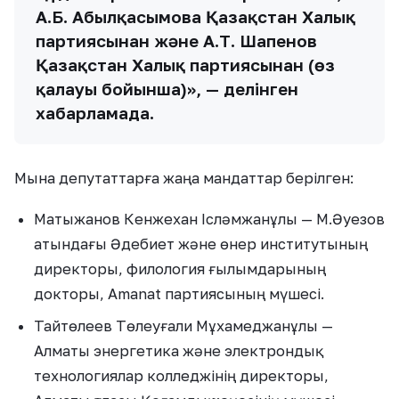
А.Б. Абылқасымова Қазақстан Халық
партиясынан және А.Т. Шапенов
Қазақстан Халық партиясынан (өз
қалауы бойынша)», — делінген
хабарламада.
Мына депутаттарға жаңа мандаттар берілген:
Матыжанов Кенжехан Ісләмжанұлы — М.Әуезов
атындағы Әдебиет және өнер институтының
директоры, филология ғылымдарының
докторы, Amanat партиясының мүшесі.
Тайтөлеев Төлеуғали Мұхамеджанұлы —
Алматы энергетика және электрондық
технологиялар колледжінің директоры,