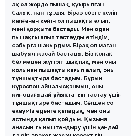
ақ ол жерде пышақ, қуырылған
балық, нан тұрды. Біраз сөзге келіп
қалғанан кейін ол пышақты алып,
мені қорқыта бастады. Мен одан
пышақты алып тастауды өтіндім,
сабырға шақырдым. Бірақ ол маған
шабуыл жасай бастады. Біз қонақ
бөлмеден жүгіріп шықтық, мен оның
қолынан пышақты қағып алып, оны
тұншықтыра бастадым. Бұрын
күреспен айналысқанмын, оны
кинодағыдай ұйықтатып тастау үшін
тұншықтыра бастадым. Сәлден соң
екеуміз еденге құладық, мен оның
астында қалып қойдым. Қызына
анасын тыныштандыру үшін қандай
да бір әрекет жасау керектігін