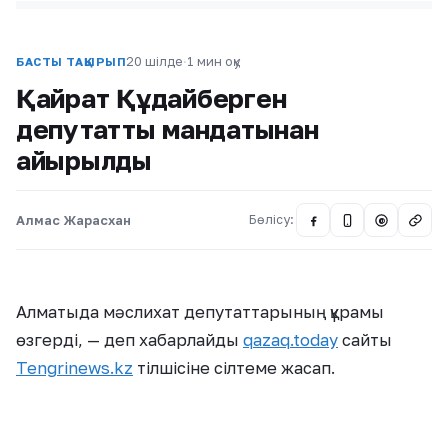
20 шілде
·
1 мин оқу
БАСТЫ ТАҚЫРЫП
Қайрат Құдайберген
депутаттық мандатынан
айырылды
Алмас Жарасхан
Бөлісу:
@
Алматыда мәслихат депутаттарының құрамы
өзгерді, — деп хабарлайды
qazaq.today
сайты
Tengrinews.kz
тілшісіне сілтеме жасап.