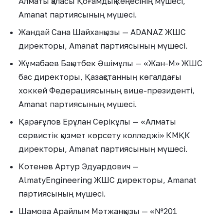
Алматы қаласы Қоғамдық кеңесінің мүшесі,
Amanat партиясының мүшесі.
Жандай Сана Шайханқызы — ADANAZ ЖШС
директоры, Amanat партиясының мүшесі.
Жұмабаев Бақытбек Әшімұлы — «Жан-М» ЖШС
бас директоры, Қазақстанның көгалдағы
хоккей Федерациясының вице-президенті,
Amanat партиясының мүшесі.
Қарағұлов Ерұлан Серікұлы — «Алматы
сервистік қызмет көрсету колледжі» КМҚК
директоры, Amanat партиясының мүшесі.
Котенев Артур Эдуардович —
AlmatyEngineering ЖШС директоры, Amanat
партиясының мүшесі.
Шамова Арайлым Мәтжанқызы — «№201