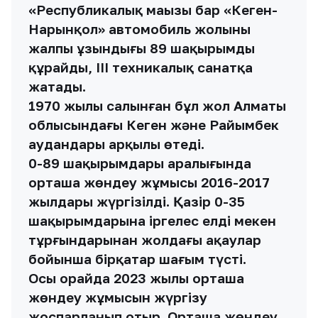
«Республикалық маңызы бар «Кеген-
Нарынқол» автомобиль жолының
жалпы ұзындығы 89 шақырымды
құрайды, III техникалық санатқа
жатады.
1970 жылы салынған бұл жол Алматы
облысындағы Кеген және Райымбек
аудандары арқылы өтеді.
0-89 шақырымдары аралығында
орташа жөндеу жұмысы 2016-2017
жылдары жүргізілді. Қазір 0-35
шақырымдарына іргелес елді мекен
тұрғындарынан жолдағы ақаулар
бойынша бірқатар шағым түсті.
Осы орайда 2023 жылы орташа
жөндеу жұмысын жүргізу
жоспарланып отыр. Орташа жөндеу