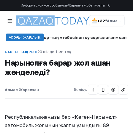
Информационное сообщение
Жарнама
Жоба туралы
+32°
Алматы
•
BI Group-тың «төбесінен су сорғалаған» сапасы: Әкімді
СОҢҒЫ ЖАҢАЛЫҚ
20 шілде
·
1 мин оқу
БАСТЫ ТАҚЫРЫП
Нарынқолға барар жол қашан
жөнделеді?
Алмас Жарасхан
Бөлісу:
@
Республикалық маңызы бар «Кеген-Нарынқол»
автомобиль жолының жалпы ұзындығы 89