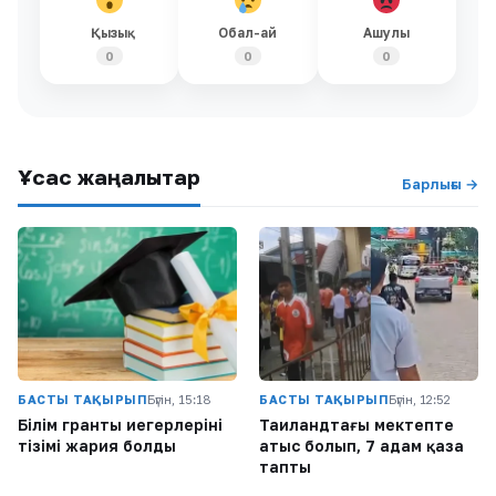
Қызық
Обал-ай
Ашулы
0
0
0
Ұқсас жаңалықтар
Барлығы →
БАСТЫ ТАҚЫРЫП
Бүгін, 15:18
БАСТЫ ТАҚЫРЫП
Бүгін, 12:52
Білім гранты иегерлерінің
Таиландтағы мектепте
тізімі жария болды
атыс болып, 7 адам қаза
тапты