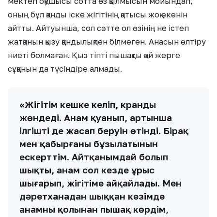
мектеп оқушысы сотта өз қылмысын мойындап,
оның бұл қанды іске жігітінің қатысы жоқ екенін
айтты. Айтуынша, сол сәтте ол өзінің не істеп
жатқанын қызу қандылықпен білмеген. Анасын өлтіру
ниеті болмаған. Қыз тіпті пышақты қай жерге
сұққанын да түсіндіре алмады.
«Жігітім кешке келіп, кранды
жөндеді. Анам қуанып, артынша
ілгішті де жасап беруін өтінді. Бірақ
мен қабырғаның бұзылатынын
ескерттім. Айтқанымдай болып
шықты, анам сол кезде ұрыс
шығарып, жігітіме айқайлады. Мен
дәретханадан шыққан кезімде
анамның қолынан пышақ көрдім,