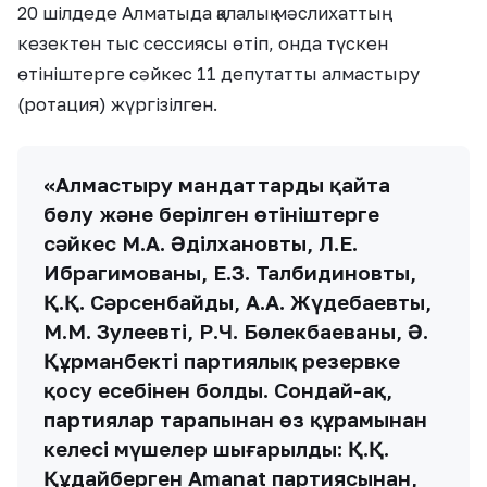
20 шілдеде Алматыда қалалық мәслихаттың
кезектен тыс сессиясы өтіп, онда түскен
өтініштерге сәйкес 11 депутатты алмастыру
(ротация) жүргізілген.
«Алмастыру мандаттарды қайта
бөлу және берілген өтініштерге
сәйкес М.А. Әділхановты, Л.Е.
Ибрагимованы, Е.З. Талбидиновты,
Қ.Қ. Сәрсенбайды, А.А. Жүдебаевты,
М.М. Зулеевті, Р.Ч. Бөлекбаеваны, Ә.
Құрманбекті партиялық резервке
қосу есебінен болды. Сондай-ақ,
партиялар тарапынан өз құрамынан
келесі мүшелер шығарылды: Қ.Қ.
Құдайберген Amanat партиясынан,