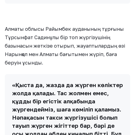
Алматы облысы Райымбек ауданының тұрғыны
Тұрсынфат Садинұлы бір топ жүргізушінің
базынасын жеткізе отырып, жауаптылардың өзі
Нарынқол мен Алматы бағытымен жүріп, баға
беруін ұсынды.
«Қыста да, жазда да жүрген көліктер
жолда қалады. Тас жолмен емес,
құдды бір егістік алқабында
жүргендейміз, шаңға көміліп қаламыз.
Нәпақасын такси жүргізушісі болып
тауып жүрген жігіттер бар, бәрі де
осы жолдан әбден қиналып бітті. Бұл