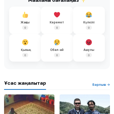
Жақсы
Керемет
Күлкілі
0
0
0
Қызық
Обал-ай
Ашулы
0
0
0
Ұқсас жаңалықтар
Барлығы →