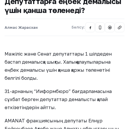
Депутаттарға еңбек демалысы
үшін қанша төленеді?
Алмас Жарасхан
Бөлісу:
@
Мәжіліс және Сенат депутаттары 1 шілдеден
бастап демалысқа шықты. Халық қалаулыларына
еңбек демалысы үшін қанша қаржы төленетіні
белгілі болды.
31-арнаның “Ииформбюро” бағдарламасына
сұхбат берген депутаттар демалысты қалай
өткізетіндерін айтты.
AMANAT фракциясының депутаты Елнұр
Бейсенбаев Ақтөбе және Алматы облыстарының