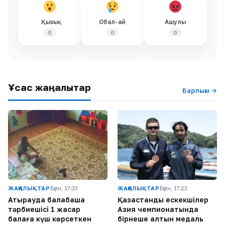
Қызық
Обал-ай
Ашулы
0
0
0
Ұқсас жаңалықтар
Барлығы →
ЖАҢАЛЫҚТАР
Бүгін, 17:33
ЖАҢАЛЫҚТАР
Бүгін, 17:23
Атырауда балабақша
Қазақстандық ескекшілер
тәрбиешісі 1 жасар
Азия чемпионатында
балаға күш көрсеткен
бірнеше алтын медаль