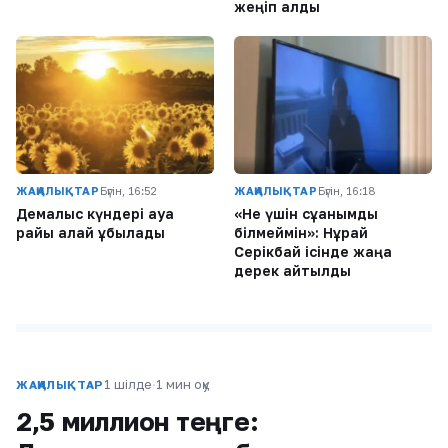
жеңіп алды
ЖАҢАЛЫҚТАР
Бүгін, 16:52
ЖАҢАЛЫҚТАР
Бүгін, 16:18
Демалыс күндері ауа
«Не үшін сұққанымды
райы қалай құбылады
білмеймін»: Нұрай
Серікбай ісінде жаңа
дерек айтылды
1 шілде
·
1 мин оқу
ЖАҢАЛЫҚТАР
2,5 миллион теңге: