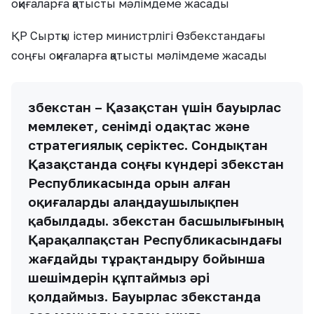
оқиғаларға қатысты мәлімдеме жасады
ҚР Сыртқы істер министрлігі Өзбекстандағы
соңғы оқиғаларға қатысты мәлімдеме жасады
Өзбекстан – Қазақстан үшін бауырлас
мемлекет, сенімді одақтас және
стратегиялық серіктес. Сондықтан
Қазақстанда соңғы күндері Өзбекстан
Республикасында орын алған
оқиғаларды алаңдаушылықпен
қабылдады. Өзбекстан басшылығының
Қарақалпақстан Республикасындағы
жағдайды тұрақтандыру бойынша
шешімдерін құптаймыз әрі
қолдаймыз. Бауырлас Өзбекстанда