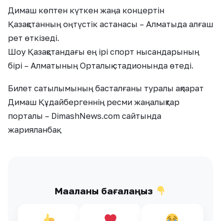
Димаш көптен күткен жаңа концертін
Қазақстанның оңтүстік астанасы – Алматыда алғаш
рет өткізеді.
Шоу Қазақстандағы ең ірі спорт нысандарының
бірі – Алматының Орталық стадионында өтеді.
Билет сатылымының басталғаны туралы ақпарат
Димаш Құдайбергеннің ресми жаңалықтар
порталы – DimashNews.com сайтында
жарияланбақ.
Мақаланы бағалаңыз