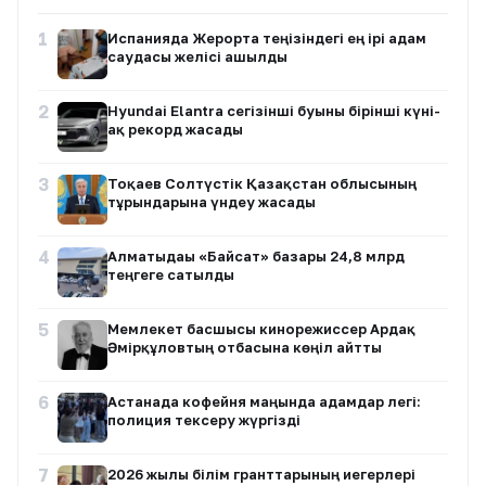
1
Испанияда Жерорта теңізіндегі ең ірі адам
саудасы желісі ашылды
2
Hyundai Elantra сегізінші буыны бірінші күні-
ақ рекорд жасады
3
Тоқаев Солтүстік Қазақстан облысының
тұрғындарына үндеу жасады
4
Алматыдағы «Байсат» базары 24,8 млрд
теңгеге сатылды
5
Мемлекет басшысы кинорежиссер Ардақ
Әмірқұловтың отбасына көңіл айтты
6
Астанада кофейня маңында адамдар легі:
полиция тексеру жүргізді
7
2026 жылы білім гранттарының иегерлері