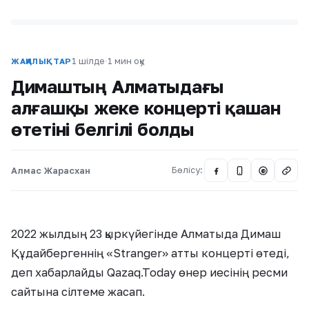
1 шілде
·
1 мин оқу
ЖАҢАЛЫҚТАР
Димаштың Алматыдағы
алғашқы жеке концерті қашан
өтетіні белгілі болды
Алмас Жарасхан
Бөлісу:
@
2022 жылдың 23 қыркүйегінде Алматыда Димаш
Құдайбергеннің «Stranger» атты концерті өтеді,
деп хабарлайды Qazaq.Today өнер иесінің ресми
сайтына сілтеме жасап.