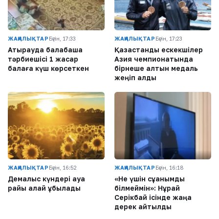
ЖАҢАЛЫҚТАР
Бүгін, 17:33
ЖАҢАЛЫҚТАР
Бүгін, 17:23
Атырауда балабақша
Қазақстандық ескекшілер
тәрбиешісі 1 жасар
Азия чемпионатында
балаға күш көрсеткен
бірнеше алтын медаль
жеңіп алды
ЖАҢАЛЫҚТАР
Бүгін, 16:52
ЖАҢАЛЫҚТАР
Бүгін, 16:18
Демалыс күндері ауа
«Не үшін сұққанымды
райы қалай құбылады
білмеймін»: Нұрай
Серікбай ісінде жаңа
дерек айтылды