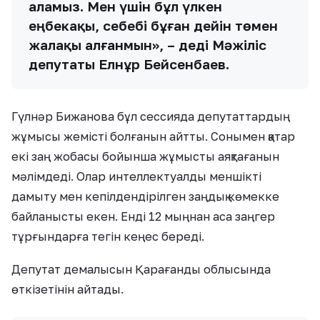
аламыз. Мен үшін бұл үлкен
еңбекақы, себебі бұған дейін төмен
жалақы алғанмын», – деді Мәжіліс
депутаты Елнұр Бейсенбаев.
Гүлнәр Бижанова бұл сессияда депутаттардың
жұмысы жемісті болғанын айтты. Сонымен қатар
екі заң жобасы бойынша жұмысты аяқтағанын
мәлімдеді. Олар интеллектуалды меншікті
дамыту мен кепілдендірілген заңдық көмекке
байланысты екен. Енді 12 мыңнан аса заңгер
тұрғындарға тегін кеңес береді.
Депутат демалысын Қарағанды облысында
өткізетінін айтады.