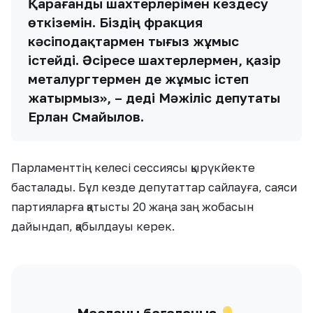
Қарағанды шахтерлерімен кездесу
өткіземін. Біздің фракция
кәсіподақтармен тығыз жұмыс
істейді. Әсіресе шахтерлермен, қазір
металургтермен де жұмыс істеп
жатырмыз», – деді Мәжіліс депутаты
Ерлан Смайылов.
Парламенттің келесі сессиясы қырүкйекте
басталады. Бұл кезде депутаттар сайлауға, саяси
партияларға қатысты 20 жаңа заң жобасын
дайындап, қабылдауы керек.
Мақаланы бағалаңыз