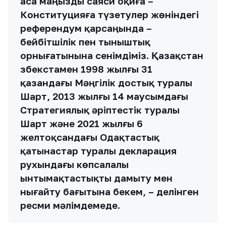
аса маңызды саяси оқиға –
Конституцияға түзетулер жөніндегі
референдум қарсаңында –
бейбітшілік пен тыныштық
орнығатынына сенімдіміз. Қазақстан
Өзбекстамен 1998 жылғы 31
қазандағы Мәңгілік достық туралы
Шарт, 2013 жылғы 14 маусымдағы
Стратегиялық әріптестік туралы
Шарт және 2021 жылғы 6
желтоқсандағы Одақтастық
қатынастар туралы декларация
рухындағы көпсалалы
ынтымақтастықты дамыту мен
нығайту бағытына бекем, – делінген
ресми мәлімдемеде.