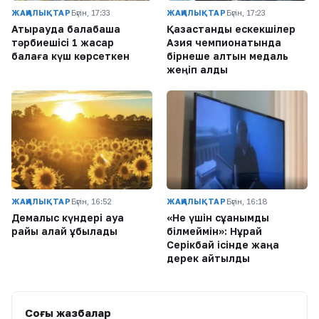
ЖАҢАЛЫҚТАР
Бүгін, 17:33
ЖАҢАЛЫҚТАР
Бүгін, 17:23
Атырауда балабақша
Қазақстандық ескекшілер
тәрбиешісі 1 жасар
Азия чемпионатында
балаға күш көрсеткен
бірнеше алтын медаль
жеңіп алды
ЖАҢАЛЫҚТАР
Бүгін, 16:52
ЖАҢАЛЫҚТАР
Бүгін, 16:18
Демалыс күндері ауа
«Не үшін сұққанымды
райы қалай құбылады
білмеймін»: Нұрай
Серікбай ісінде жаңа
дерек айтылды
Соңғы жазбалар