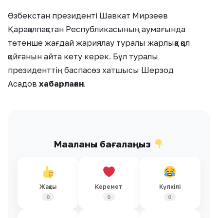
Өзбекстан президенті Шавкат Мирзеев
Қарақалпақстан Республикасының аумағында
төтенше жағдай жариялау туралы жарлыққа қол
қойғанын айта кету керек. Бұл туралы
президенттің баспасөз хатшысы Шерзод
Асадов
хабарлаған
.
Мақаланы бағалаңыз
Жақсы
Керемет
Күлкілі
0
0
0