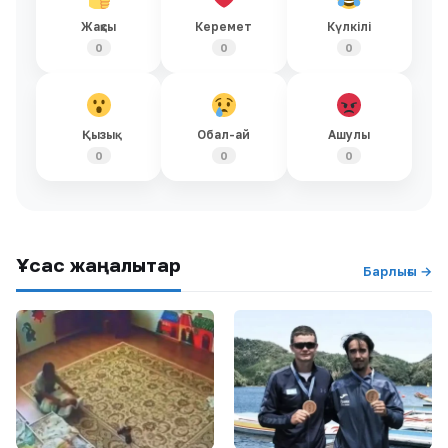
Жақсы
Керемет
Күлкілі
0
0
0
Қызық
Обал-ай
Ашулы
0
0
0
Ұқсас жаңалықтар
Барлығы →