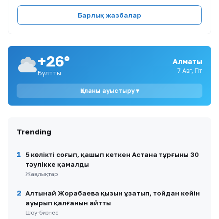
анықталды: талапкерлердің қуанышты
сәттері
Барлық жазбалар
8
Қазақстанда 2026-2027 оқу жылына
мемлекеттік білім гранттарының иегерлері
анықталды
+26°
Алматы
9
Атырауда балабақша тәрбиешісі 1 жасар
7 Авг, Пт
Бұлтты
балаға күш көрсеткен
Қаланы ауыстыру ▾
10
Қазақстандық ескекшілер Азия
чемпионатында бірнеше алтын медаль жеңіп
алды
Trending
1
5 көлікті соғып, қашып кеткен Астана тұрғыны 30
тәулікке қамалды
Жаңалықтар
2
Алтынай Жорабаева қызын ұзатып, тойдан кейін
ауырып қалғанын айтты
Шоу-бизнес