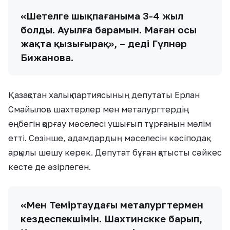
«Шетелге шықпағаныма 3-4 жыл
болды. Ауылға барамын. Маған осы
жақта қызығырақ», – деді Гүлнәр
Бижанова.
Қазақстан халық партиясының депутаты Ерлан
Смайылов шахтерлер мен металургтердің
еңбегін қорғау мәселесі ушығып тұрғанын мәлім
етті. Сөзінше, адамдардың мәселесін кәсіподақ
арқылы шешу керек. Депутат бұған қатысты сәйкес
кесте де әзірлеген.
«Мен Теміртаудағы металургтермен
кездеспекшімін. Шахтинскке барып,