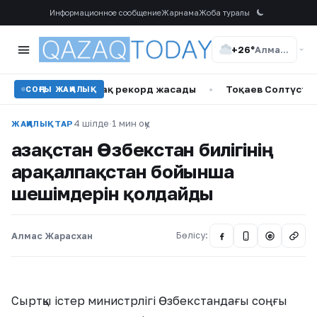
Информационное сообщение
Жарнама
Жоба туралы
+26°
Алматы
ы бірінші күні-ақ рекорд жасады
•
Тоқаев Солтүстік Қазақ
СОҢҒЫ ЖАҢАЛЫҚ
4 шілде
·
1 мин оқу
ЖАҢАЛЫҚТАР
Қазақстан Өзбекстан билігінің
Қарақалпақстан бойынша
шешімдерін қолдайды
Алмас Жарасхан
Бөлісу:
@
​​Сыртқы істер министрлігі Өзбекстандағы соңғы