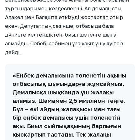
тұрғындарымен кездеспекші. Ал демалысты
Алакөл мен Балқашта өткізуді жоспарлап отыр
екен. Депутаттың сөзінше, отбасыда бала
дүниеге келгендіктен, биыл шетелге шыға
алмайды. Себебі сәбимен ұзақ уақыт ұшу қауіпсіз
дейді.
«Еңбек демалысына төленетін ақыны
отбасылық шығындарға жұмсаймыз.
Демалысқа шыққанда үш жалақы
аламыз. Шамамен 2,5 миллион теңге.
Бұл – екі айдың жалақысы мен тағы
бір еңбек демалысы үшін төленетін
ақы. Биыл сыйлықақының барлығын
қысқартып тастады. Тек жалақы