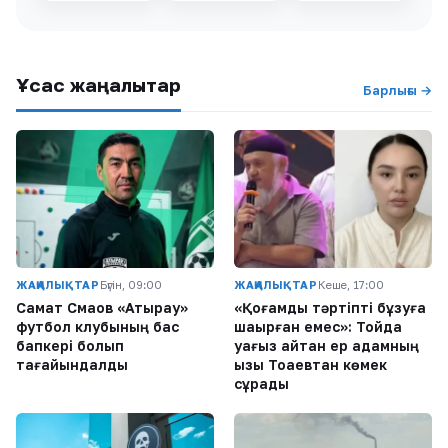
Ұқсас жаңалықтар
Барлығы →
ЖАҢАЛЫҚТАР
Бүгін, 09:00
ЖАҢАЛЫҚТАР
Кеше, 17:00
Самат Смақов «Атырау»
«Қоғамдық тәртіпті бұзуға
футбол клубының бас
шақырған емес»: Тойда
бапкері болып
уағыз айтқан ер адамның
тағайындалды
қызы Тоқаевтан көмек
сұрады