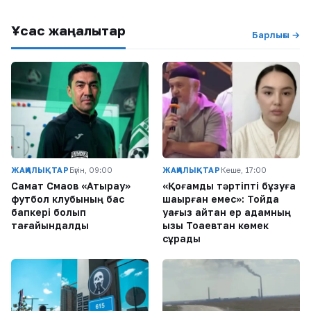
Ұқсас жаңалықтар
Барлығы →
ЖАҢАЛЫҚТАР
Бүгін, 09:00
ЖАҢАЛЫҚТАР
Кеше, 17:00
Самат Смақов «Атырау»
«Қоғамдық тәртіпті бұзуға
футбол клубының бас
шақырған емес»: Тойда
бапкері болып
уағыз айтқан ер адамның
тағайындалды
қызы Тоқаевтан көмек
сұрады