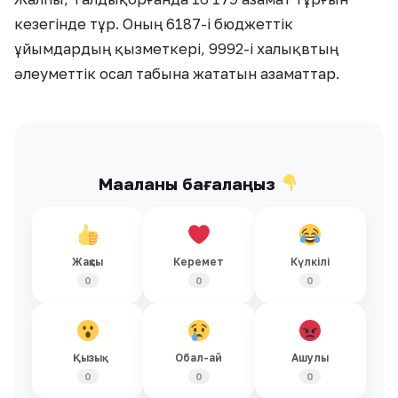
кезегінде тұр. Оның 6187-і бюджеттік
ұйымдардың қызметкері, 9992-і халықвтың
әлеуметтік осал табына жататын азаматтар.
Мақаланы бағалаңыз
Жақсы
Керемет
Күлкілі
0
0
0
Қызық
Обал-ай
Ашулы
0
0
0