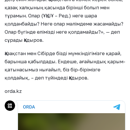
қазақ халқының қасында бірінші болып мен
тұрамын. Олар (ҰҚШҰ – Ред.) неге шара
қолданбайды? Неге олар мәлімдеме жасамайды?
Олар бүгінде елімізді неге қолдамайды?», — деп
сұрады Қадыров.
Қазақстан мен Сібірде бізді мүмкіндігімізге қарай,
барынша қабылдады. Ендеше, ағайындық қарым-
қатынасымыз нығайып, біз бір-бірімізге
қолдайық, – деп түйіндеді Қадыров.
orda.kz