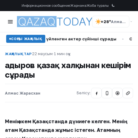
Информационное сообщение
Жарнама
Жоба туралы
+28°
Алматы
с кіші қызға үйленген актер сүйінші сұрады
•
Самат Смақо
СОҢҒЫ ЖАҢАЛЫҚ
22 маусым
·
1 мин оқу
ЖАҢАЛЫҚТАР
Қадыров қазақ халқынан кешірім
сұрады
Алмас Жарасхан
Бөлісу:
@
Менің әкем Қазақстанда дүниеге келген. Менің
атам Қазақстанда жұмыс істеген. Атамның