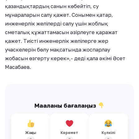
қазандықтардың санын көбейтіп, су
мұнараларын салу қажет. Сонымен қатар,
инженерлік желілерді салу үшін жоблық
сметалық құжаттамасын әзірлеуге қаражат
қажет. Тиісті инженерлік желілерге жер
учаскелерін бөлу мақсатында жоспарлау
жобасын өзгерту керек»,- деді қала әкімі Әсет
Масабаев.
Мақаланы бағалаңыз
Жақсы
Керемет
Күлкілі