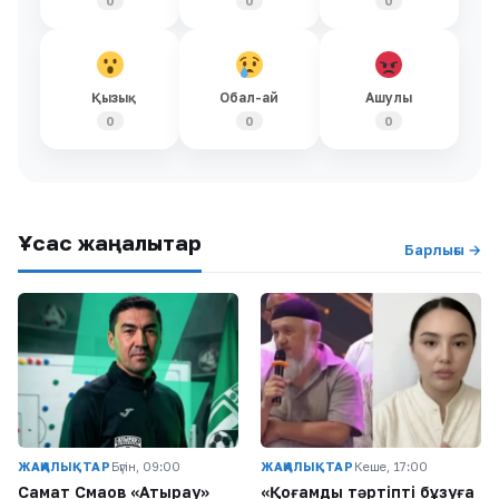
0
0
0
Қызық
Обал-ай
Ашулы
0
0
0
Ұқсас жаңалықтар
Барлығы →
ЖАҢАЛЫҚТАР
Бүгін, 09:00
ЖАҢАЛЫҚТАР
Кеше, 17:00
Самат Смақов «Атырау»
«Қоғамдық тәртіпті бұзуға