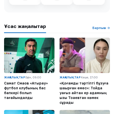
Ұқсас жаңалықтар
Барлығы →
ЖАҢАЛЫҚТАР
Бүгін, 09:00
ЖАҢАЛЫҚТАР
Кеше, 17:00
Самат Смақов «Атырау»
«Қоғамдық тәртіпті бұзуға
футбол клубының бас
шақырған емес»: Тойда
бапкері болып
уағыз айтқан ер адамның
тағайындалды
қызы Тоқаевтан көмек
сұрады