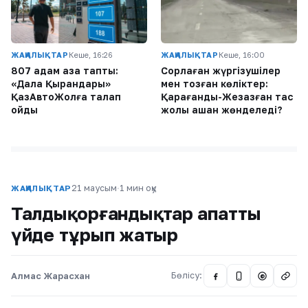
ЖАҢАЛЫҚТАР
Кеше, 16:26
ЖАҢАЛЫҚТАР
Кеше, 16:00
807 адам қаза тапты:
Сорлаған жүргізушілер
«Дала Қырандары»
мен тозған көліктер:
ҚазАвтоЖолға талап
Қарағанды-Жезқазған тас
қойды
жолы қашан жөнделеді?
21 маусым
·
1 мин оқу
ЖАҢАЛЫҚТАР
Талдықорғандықтар апатты
үйде тұрып жатыр
Алмас Жарасхан
Бөлісу:
@