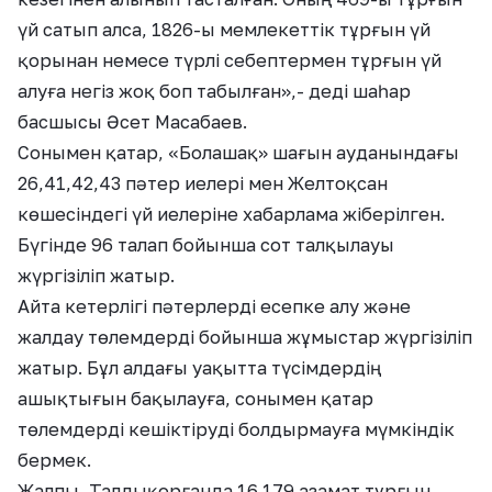
үй сатып алса, 1826-ы мемлекеттік тұрғын үй
қорынан немесе түрлі себептермен тұрғын үй
алуға негіз жоқ боп табылған»,- деді шаһар
басшысы Әсет Масабаев.
Сонымен қатар, «Болашақ» шағын ауданындағы
26,41,42,43 пәтер иелері мен Желтоқсан
көшесіндегі үй иелеріне хабарлама жіберілген.
Бүгінде 96 талап бойынша сот талқылауы
жүргізіліп жатыр.
Айта кетерлігі пәтерлерді есепке алу және
жалдау төлемдерді бойынша жұмыстар жүргізіліп
жатыр. Бұл алдағы уақытта түсімдердің
ашықтығын бақылауға, сонымен қатар
төлемдерді кешіктіруді болдырмауға мүмкіндік
бермек.
Жалпы, Талдықорғанда 16 179 азамат тұрғын