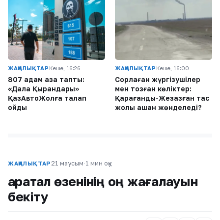
ЖАҢАЛЫҚТАР
Кеше, 16:26
ЖАҢАЛЫҚТАР
Кеше, 16:00
807 адам қаза тапты:
Сорлаған жүргізушілер
«Дала Қырандары»
мен тозған көліктер:
ҚазАвтоЖолға талап
Қарағанды-Жезқазған тас
қойды
жолы қашан жөнделеді?
21 маусым
·
1 мин оқу
ЖАҢАЛЫҚТАР
Қаратал өзенінің оң жағалауын
бекіту