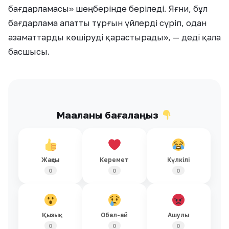
бағдарламасы» шеңберінде беріледі. Яғни, бұл
бағдарлама апатты тұрғын үйлерді сүріп, одан
азаматтарды көшіруді қарастырады», — деді қала
басшысы.
Мақаланы бағалаңыз
Жақсы
Керемет
Күлкілі
0
0
0
Қызық
Обал-ай
Ашулы
0
0
0