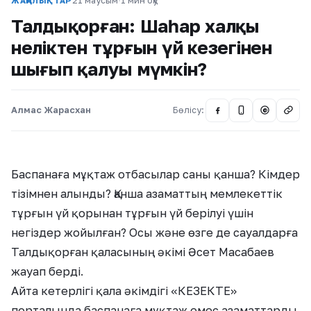
21 маусым
·
1 мин оқу
ЖАҢАЛЫҚТАР
Талдықорған: Шаһар халқы
неліктен тұрғын үй кезегінен
шығып қалуы мүмкін?
Алмас Жарасхан
Бөлісу:
@
Баспанаға мұқтаж отбасылар саны қанша? Кімдер
тізімнен алынды? Қанша азаматтың мемлекеттік
тұрғын үй қорынан тұрғын үй берілуі үшін
негіздер жойылған? Осы және өзге де сауалдарға
Талдықорған қаласының әкімі Әсет Масабаев
жауап берді.
Айта кетерлігі қала әкімдігі «КЕЗЕКТЕ»
порталында баспанаға мұқтаж емес азаматтарды