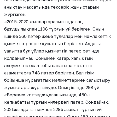
анықтау мақсатында тексеріс жұмыстарын
жүргізген.
«2015-2020 жылдар аралығында заң
бұзушылықпен 1108 тұрғын үй берілген. Оның
ішінде 360 пәтер жеке тұлғалар мен мемлекеттік
қызметкерлерге құжатсыз берілген. Алдағы
уақытта бұл үйлер қызметтік пәтер ретінде
қолданылмақ. Сонымен қатар, халықтың
әлеуметтік осал тобы санатына жататын
азаматтарға 748 пәтер берілген. Бұл тізім
бойынша мұрағаттық мәліметтермен салыстыру
жұмыстары жүргізілуде. Оның ішінде 298 үй
«Береке» коттедж қалашығында, 450-і
көпқабатты тұрғын үйлердегі пәтер. Сондай-ақ,
2021жылдағы тізімнен 2295 азамат тұрғын үй
кезегінен алынып тасталған. Оның 469-ы тұрғын