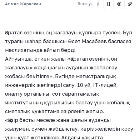
Алмас Жарасхан
Бөлісу:
@
Қаратал өзенінің оң жағалауы құлпыра түспек. Бұл
туралы шаһар басшысы Әсет Масабаев баспасөз
мәслихатында айтып берді.
Айтуынша, өткен жылы «Қаратал өзенінің оң
жағалауы» жаңа шағын ауданын жоспарлау
жобасы бекітілген. Бүгінде магистральдық
инженерлік желілерді салу, 10 үй, IT-лицей,
оңалту орталығы, сот сараптамалық
институтының құрылысын бастау үшін жобалық
сметалық құжаттама әзірленіп жатыр.
«Қазір басты мәселе жаңа шағын ауданды
жылумен, сумен жабдықтау, кәріз желілерін қосу
үшін қуат жеткіліксіз. Алдағы уақытта