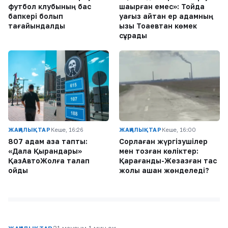
футбол клубының бас
шақырған емес»: Тойда
бапкері болып
уағыз айтқан ер адамның
тағайындалды
қызы Тоқаевтан көмек
сұрады
ЖАҢАЛЫҚТАР
Кеше, 16:26
ЖАҢАЛЫҚТАР
Кеше, 16:00
807 адам қаза тапты:
Сорлаған жүргізушілер
«Дала Қырандары»
мен тозған көліктер:
ҚазАвтоЖолға талап
Қарағанды-Жезқазған тас
қойды
жолы қашан жөнделеді?