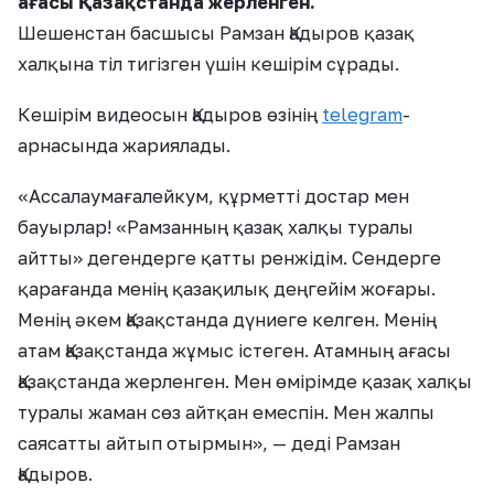
ағасы Қазақстанда жерленген.
Шешенстан басшысы Рамзан Қадыров қазақ
халқына тіл тигізген үшін кешірім сұрады.
Кешірім видеосын Қадыров өзінің
telegram
-
арнасында жариялады.
«Ассалаумағалейкум, құрметті достар мен
бауырлар! «Рамзанның қазақ халқы туралы
айтты» дегендерге қатты ренжідім. Сендерге
қарағанда менің қазақилық деңгейім жоғары.
Менің әкем Қазақстанда дүниеге келген. Менің
атам Қазақстанда жұмыс істеген. Атамның ағасы
Қазақстанда жерленген. Мен өмірімде қазақ халқы
туралы жаман сөз айтқан емеспін. Мен жалпы
саясатты айтып отырмын», — деді Рамзан
Қадыров.