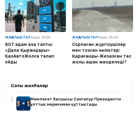
ЖАҢАЛЫҚТАР
Кеше, 16:26
ЖАҢАЛЫҚТАР
Кеше, 16:00
807 адам қаза тапты:
Сорлаған жүргізушілер
«Дала Қырандары»
мен тозған көліктер:
ҚазАвтоЖолға талап
Қарағанды-Жезқазған тас
қойды
жолы қашан жөнделеді?
Соңғы жазбалар
1
Мемлекет басшысы Сингапур Президентін
ұлттық мерекемен құттықтады
2
«Елубайдың бауы берік болсын»: Өзінен 25
жас кіші қызға үйленген актер сүйінші сұрады