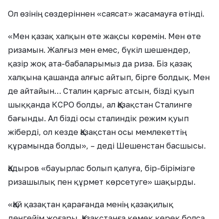
Ол өзінің сөздеріннен «саясат» жасамауға өтінді.
«Мен қазақ халқын өте жақсы көремін. Мен өте
ризамын. Жалғыз мен емес, бүкіл шешендер,
қазір жоқ ата-бабаларымыз да риза. Біз қазақ
халқына қашанда алғыс айтып, бірге болдық. Мен
де айтайын… Сталин қарғыс атсын, бізді қуып
шыққанда КСРО болды, ал Қазақстан Сталинге
бағынды. Ал бізді осы сталиндік режим қуып
жіберді, ол кезде Қазақстан осы мемлекеттің
құрамында болды», – деді Шешенстан басшысы.
Қадыров «бауырлас болып қалуға, бір-бірімізге
ризашылық пен құрмет көрсетуге» шақырды.
«Қай қазақтан қарағанда менің қазақилық
деңгейім жоғары. Қазақстанға көмек керек болса,