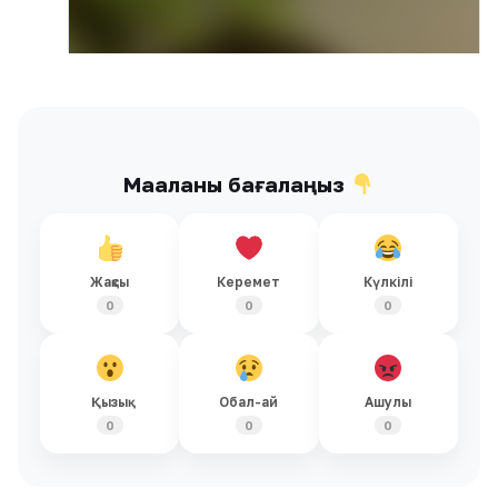
Мақаланы бағалаңыз
Жақсы
Керемет
Күлкілі
0
0
0
Қызық
Обал-ай
Ашулы
0
0
0