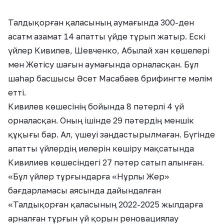
Талдықорған қаласының аумағында 300-ден
асатм азамат 14 апатты үйде тұрып жатыр. Ескі
үйлер Кивилев, Шевченко, Абылай хан көшелері
мен Жетісу шағын аумағында орналасқан. Бұл
шаһар басшысы Әсет Масабаев брифингте мәлім
етті.
Кивилев көшесінің бойында 8 пәтерлі 4 үй
орналасқан. Оның ішінде 29 пәтердің меншік
құқығы бар. Ал, үшеуі заңдастырылмаған. Бүгінде
апатты үйлердің иелерін көшіру мақсатында
Кивилиев көшесіндегі 27 пәтер сатып алынған.
«Бұл үйлер тұрғындарға «Нұрлы Жер»
бағдарламасы аясында дайындалған
«Талдықорған қаласының 2022-2025 жылдарға
арналған тұрғын үй қорын реновациялау