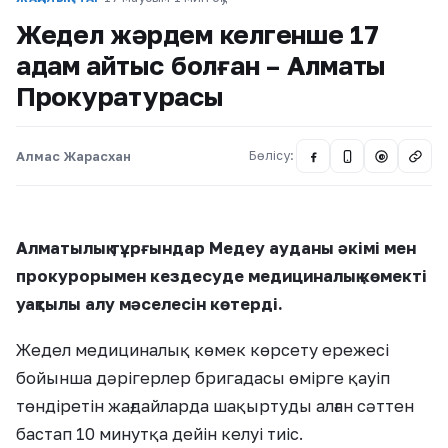
Жедел жәрдем келгенше 17
адам қайтыс болған – Алматы
Прокуратурасы
Алмас Жарасхан
Бөлісу:
@
Алматылық тұрғындар Медеу ауданы әкімі мен
прокурорымен кездесуде медициналық көмекті
уақтылы алу мәселесін көтерді.
Жедел медициналық көмек көрсету ережесі
бойынша дәрігерлер бригадасы өмірге қауіп
төндіретін жағдайларда шақыртуды алған сәттен
бастап 10 минутқа дейін келуі тиіс.