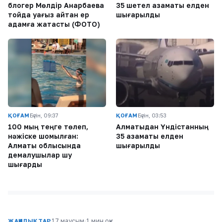
блогер Мөлдір Анарбаева
35 шетел азаматы елден
тойда уағыз айтқан ер
шығарылды
адамға жақтасты (ФОТО)
ҚОҒАМ
Бүгін, 09:37
ҚОҒАМ
Бүгін, 03:53
100 мың теңге төлеп,
Алматыдан Үндістанның
нәжіске шомылған:
35 азаматы елден
Алматы облысында
шығарылды
демалушылар шу
шығарды
17 маусым
·
1 мин оқу
ЖАҢАЛЫҚТАР