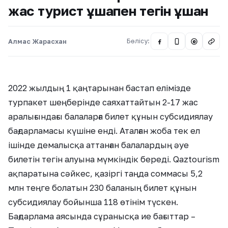
жас турист ұшақпен тегін ұшқан
Алмас Жарасхан
Бөлісу:
@
2022 жылдың 1 қаңтарынан бастап елімізде
турпакет шеңберінде саяхаттайтын 2-17 жас
аралығындағы балаларға билет құнын субсидиялау
бағдарламасы күшіне енді. Аталған жоба тек ел
ішінде демалысқа аттанған балалардың әуе
билетін тегін алуына мүмкіндік береді. Qaztourism
ақпаратына сәйкес, қазіргі таңда соммасы 5,2
млн теңге болатын 230 баланың билет құнын
субсидиялау бойынша 118 өтінім түскен.
Бағдарлама аясында сұранысқа ие бағыттар –