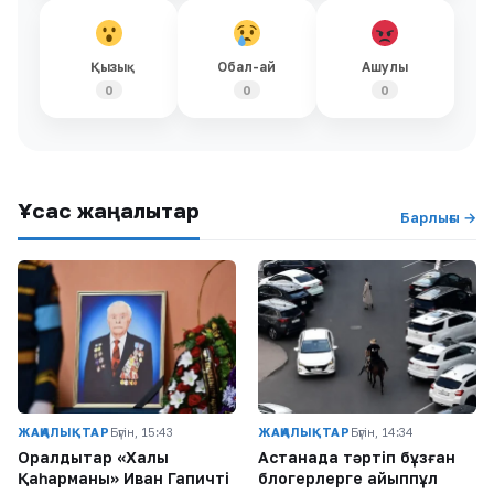
Қызық
Обал-ай
Ашулы
0
0
0
Ұқсас жаңалықтар
Барлығы →
ЖАҢАЛЫҚТАР
Бүгін, 15:43
ЖАҢАЛЫҚТАР
Бүгін, 14:34
Оралдықтар «Халық
Астанада тәртіп бұзған
Қаһарманы» Иван Гапичті
блогерлерге айыппұл