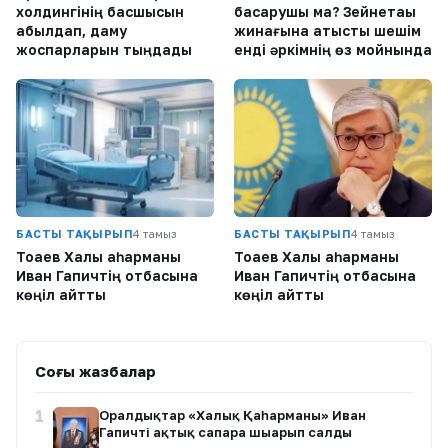
холдингінің басшысын
басқарушы ма? Зейнетақы
қабылдап, даму
жинағына қатысты шешім
жоспарларын тыңдады
енді әркімнің өз мойнында
БАСТЫ ТАҚЫРЫП
4 тамыз
БАСТЫ ТАҚЫРЫП
4 тамыз
Тоқаев Халық қаһарманы
Тоқаев Халық қаһарманы
Иван Гапичтің отбасына
Иван Гапичтің отбасына
көңіл айтты
көңіл айтты
Соңғы жазбалар
1
Оралдықтар «Халық Қаһарманы» Иван
Гапичті ақтық сапарға шығарып салды