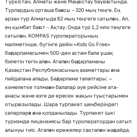
Түркістан, Алматы және Маңғыстау баүюғытында.
Турлардың орташа бағасы – 320 мың теңге. Ең
арзан тур Алматыда 82 мың теңгеге сатылған.. Ал,
ең қымбат бағыт – Ақтау. Онда тур 1,2 млн теңгеге
сатылған. KOMPAS туроператорының
мәліметінше, бүгінге дейін «Kids Go Free»
бағдарламасымен 500-ден астам бала ұшақ
билетін тегін алған. Аталған бағдарламаны
Қазақстан Республикасының азаматтары ғана
пайдалана алады. Бағдарлама талаптары: —
кәмелетке толмаған балалар әуе рейсіне ата-
анасы және өзге де ересек жақын туыстарымен
отырғызылады. Шара турпакет шеңберіндегі
сапарларға ғана қолданылады. Турпакет ішкі
туризмде лицензиясы бар туроператордан сатып
алынуы тиіс. Аталған ережелер сақталған жағдайда,