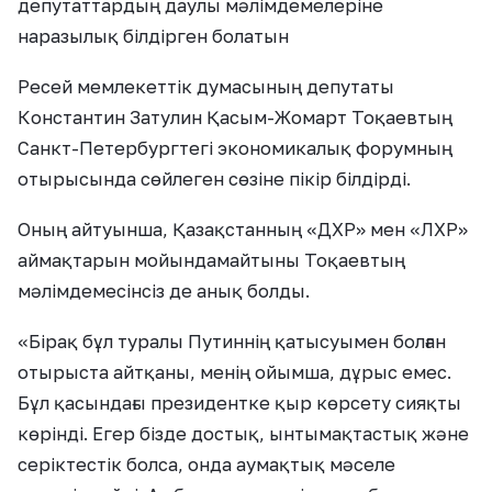
депутаттардың даулы мәлімдемелеріне
наразылық білдірген болатын
Ресей мемлекеттік думасының депутаты
Константин Затулин Қасым-Жомарт Тоқаевтың
Санкт-Петербургтегі экономикалық форумның
отырысында сөйлеген сөзіне пікір білдірді.
Оның айтуынша, Қазақстанның «ДХР» мен «ЛХР»
аймақтарын мойындамайтыны Тоқаевтың
мәлімдемесінсіз де анық болды.
«Бірақ бұл туралы Путиннің қатысуымен болған
отырыста айтқаны, менің ойымша, дұрыс емес.
Бұл қасындағы президентке қыр көрсету сияқты
көрінді. Егер бізде достық, ынтымақтастық және
серіктестік болса, онда аумақтық мәселе