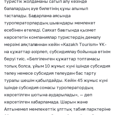
туристік жолдаманы сатып алу кезінде
балалардың әуе билетінің құны алынып
тасталады. Бағдарлама аясында
туроператорлардың шығындары мемлекет
есебінен өтеледі. Саяхат бағытында қызмет
көрсететін компаниялар туристердің демалу
мерзімі аяқталғаннан кейін «Kazakh Tourism» ҰК-
на құжаттар әзірлеп, субсидиялау бойынша өтінім
беруі тиіс. «Белгіленген құжаттар топтамасы
толық болса, ұйым 10 жұмыс күні ішінде субсидия
төлеу немесе субсидия төлеуден бас тарту
туралы шешім қабылдайды. Кейін 45 жұмыс күні
ішінде субсидия сомасы туроператордың
көрсетілген шотына аударылады», — деп
көрсетілген хабарламада. Шарын және
Алтынемел мемлекеттік ұлттық табиғи парктеріне