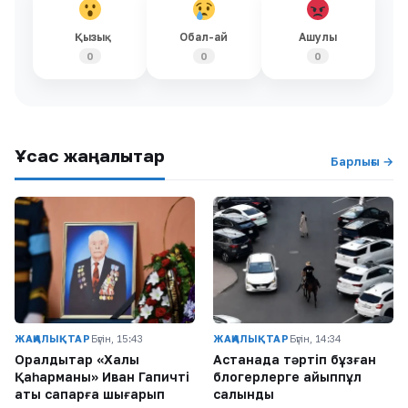
Қызық
Обал-ай
Ашулы
0
0
0
Ұқсас жаңалықтар
Барлығы →
ЖАҢАЛЫҚТАР
Бүгін, 15:43
ЖАҢАЛЫҚТАР
Бүгін, 14:34
Оралдықтар «Халық
Астанада тәртіп бұзған
Қаһарманы» Иван Гапичті
блогерлерге айыппұл
ақтық сапарға шығарып
салынды