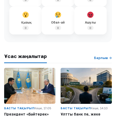
Қызық
Обал-ай
Ашулы
0
0
0
Ұқсас жаңалықтар
Барлығы →
БАСТЫ ТАҚЫРЫП
Кеше, 17:05
БАСТЫ ТАҚЫРЫП
Кеше, 14:10
Президент «Бәйтерек»
Ұлттық банк пе, жеке