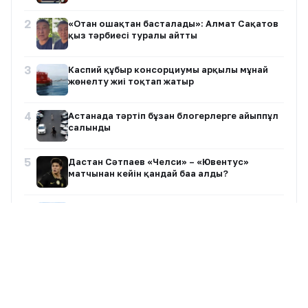
2
«Отан ошақтан басталады»: Алмат Сақатов
қыз тәрбиесі туралы айтты
3
Каспий құбыр консорциумы арқылы мұнай
жөнелту жиі тоқтап жатыр
4
Астанада тәртіп бұзған блогерлерге айыппұл
салынды
5
Дастан Сәтпаев «Челси» – «Ювентус»
матчынан кейін қандай баға алды?
6
Қорғас – Алматы бағытында көлік қозғалысына
шектеу енгізіледі
7
«Артық кеттік!»: Танымал блогер Мөлдір
Анарбаева тойда уағыз айтқан ер адамға
жақтасты (ФОТО)
Барлық жазбалар
8
Ұлттық ұлан сапында 40-қа жуық егіз жұп ел