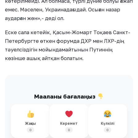
көтерілмейді. Ал болмаса, түрлі дүние болуы ғажап
емес. Мәселен, Украинадағыдай. Осыған назар
аударған жөн»,- деді ол.
Еске сала кетейік, Қасым-Жомарт Тоқаев Санкт-
Петербургте өткен форумда ДХР мен ЛХР-дің
тәуелсіздігін мойындамайтынын Путиннің
көзінше ашық айтқан болатын.
Мақаланы бағалаңыз
Жақсы
Керемет
Күлкілі
0
0
0