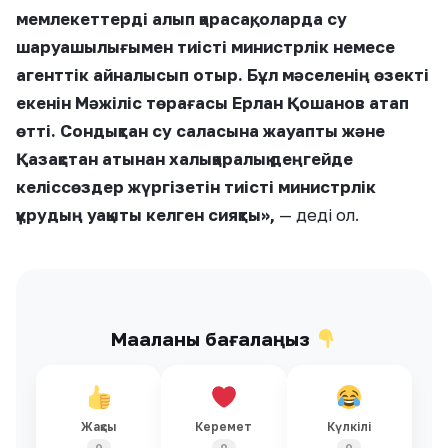
мемлекеттерді алып қарасақ, оларда су
шаруашылығымен тиісті министрлік немесе
агенттік айналысып отыр. Бұл мәселенің өзекті
екенін Мәжіліс төрағасы Ерлан Қошанов атап
өтті. Сондықтан су саласына жауапты және
Қазақстан атынан халықаралық деңгейде
келіссөздер жүргізетін тиісті министрлік
құрудың уақыты келген сияқты»,
— деді ол.
Мақаланы бағалаңыз
Жақсы
Керемет
Күлкілі
0
0
0