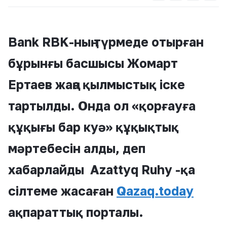
Bank RBK-ның түрмеде отырған
бұрынғы басшысы Жомарт
Ертаев жаңа қылмыстық іске
тартылды. Онда ол «қорғауға
құқығы бар куә» құқықтық
мәртебесін алды, деп
хабарлайды Azattyq Ruhy -қа
сілтеме жасаған
Qazaq.today
ақпараттық порталы.