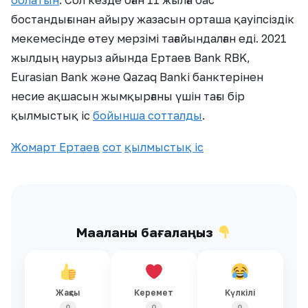
бостандығынан айыру жазасын орташа қауіпсіздік
мекемесінде өтеу мерзімі тағайындалған еді. 2021
жылдың наурыз айында Ертаев Bank RBK,
Eurasian Bank және Qazaq Banki банктерінен
несие ақшасын жымқырғаны үшін тағы бір
қылмыстық іс
бойынша сотталды
.
Жомарт Ертаев
сот
қылмыстық іс
Мақаланы бағалаңыз
Жақсы
Керемет
Күлкілі
0
0
0