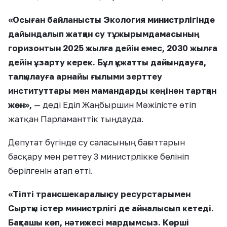
«Осыған байланысты Экология министрлігінде
дайындалып жатқан су тұжырымдамасының
горизонтын 2025 жылға дейін емес, 2030 жылға
дейін ұзарту керек. Бұл құжатты дайындауға,
талқылауға арнайы ғылыми зерттеу
институттары мен мамандарды кеңінен тартқан
жөн»,
— деді Еділ Жаңбыршин Мәжілісте өтіп
жатқан Парламанттік тыңдауда.
Депутат бүгінде су саласының бағыттарын
басқару мен реттеу 3 министрлікке бөлініп
берілгенін атап өтті.
«Тіпті трансшекаралық су ресурстарымен
Сыртқы істер министрлігі де айналысып кетеді.
Бақташы көп, нәтижесі мардымсыз. Көрші