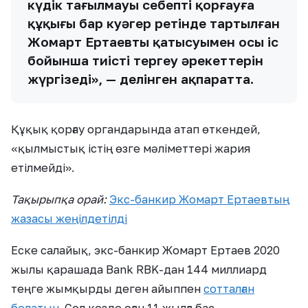
күдік тағылмауы себепті қорғауға
құқығы бар куәгер ретінде тартылған
Жомарт Ертаевтың қатысуымен осы іс
бойынша тиісті тергеу әрекеттерін
жүргізеді», — делінген ақпаратта.
Құқық қорғау органдарында атап өткендей,
«қылмыстық істің өзге мәліметтері жария
етілмейді».
Тақырыпқа орай:
Экс-банкир Жомарт Ертаевтың
жазасы жеңілдетілді
Еске салайық, экс-банкир Жомарт Ертаев 2020
жылы қарашада Bank RBK-дан 144 миллиард
теңге жымқырды деген айыппен
сотталған
болатын
. Сол кезде оған 11 жылға бас