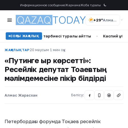
Информационное сообщение
Жарнама
Жоба туралы
+29°
Алматы
ақатов қыз тәрбиесі туралы айтты
•
Каспий құбыр консорци
СОҢҒЫ ЖАҢАЛЫҚ
20 маусым
·
1 мин оқу
ЖАҢАЛЫҚТАР
«Путинге қыр көрсетті»:
Ресейлік депутат Тоқаевтың
мәлімдемесіне пікір білдірді
Алмас Жарасхан
Бөлісу:
@
Петербордағы форумда Тоқаев ресейлік