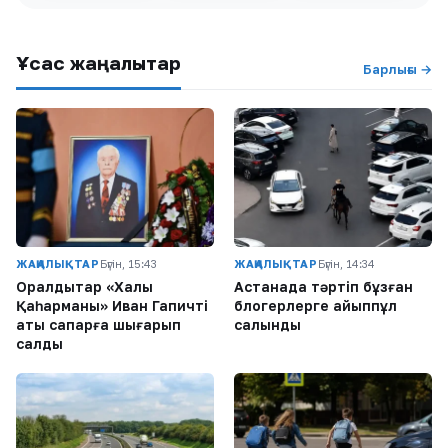
Ұқсас жаңалықтар
Барлығы →
ЖАҢАЛЫҚТАР
Бүгін, 15:43
ЖАҢАЛЫҚТАР
Бүгін, 14:34
Оралдықтар «Халық
Астанада тәртіп бұзған
Қаһарманы» Иван Гапичті
блогерлерге айыппұл
ақтық сапарға шығарып
салынды
салды