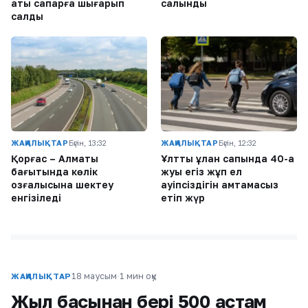
ақтық сапарға шығарып
салынды
салды
ЖАҢАЛЫҚТАР
Бүгін, 13:32
ЖАҢАЛЫҚТАР
Бүгін, 12:32
Қорғас – Алматы
Ұлттық ұлан сапында 40-қа
бағытында көлік
жуық егіз жұп ел
қозғалысына шектеу
қауіпсіздігін қамтамасыз
енгізіледі
етіп жүр
18 маусым
·
1 мин оқу
ЖАҢАЛЫҚТАР
Жыл басынан бері 500 астам