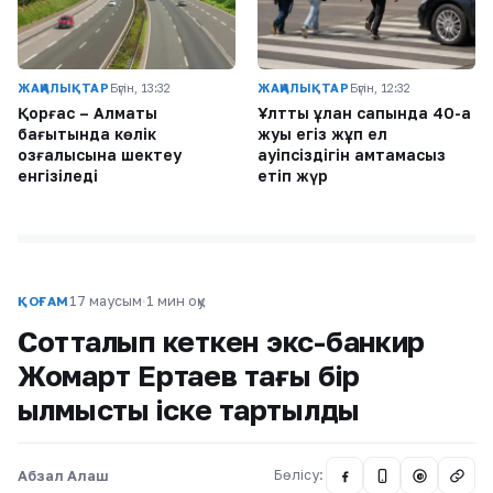
ЖАҢАЛЫҚТАР
Бүгін, 13:32
ЖАҢАЛЫҚТАР
Бүгін, 12:32
Қорғас – Алматы
Ұлттық ұлан сапында 40-қа
бағытында көлік
жуық егіз жұп ел
қозғалысына шектеу
қауіпсіздігін қамтамасыз
енгізіледі
етіп жүр
17 маусым
·
1 мин оқу
ҚОҒАМ
Сотталып кеткен экс-банкир
Жомарт Ертаев тағы бір
қылмыстық іске тартылды
Абзал Алаш
Бөлісу:
@