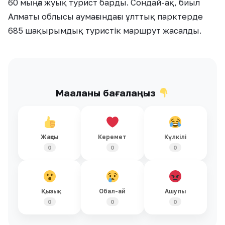
60 мыңға жуық турист барды. Сондай-ақ, биыл
Алматы облысы аумағындағы ұлттық парктерде
685 шақырымдық туристік маршрут жасалды.
Мақаланы бағалаңыз
Жақсы
Керемет
Күлкілі
0
0
0
Қызық
Обал-ай
Ашулы
0
0
0