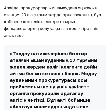
Алайда прокурорлар ықшамауданға ең жақын
станция 20 шақырым жерде орналасқанын, бұл
көбінесе кептелісті ескере отырып,
фельдшерлердің келу уақытын кешіктіретінін
анықтады.
«Талдау нәтижелерінен былтыр
аталған ықшамауданның 17 тұрғыны
жедел жәрдем көлігі келгенге дейін
қайтыс болып кеткенін білдік. Медеу
ауданының прокуратурасы осы
проблеманы шешу үшін уәкілетті
органға прокурорлық қадағалау
актісін енгізді. Бұл акті бойынша
«Алатау» ықшамауданында жеке