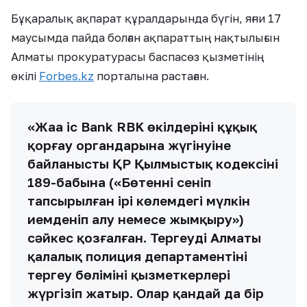
Бұқаралық ақпарат құралдарында бүгін, яғни 17
маусымда пайда болған ақпараттың нақтылығын
Алматы прокуратурасы баспасөз қызметінің
өкілі
Forbes.kz
порталына растаған.
«Жаңа іс Bank RBK өкілдерінің құқық
қорғау органдарына жүгінуіне
байланысты ҚР Қылмыстық кодексінің
189-бабына («Бөтеннің сеніп
тапсырылған ірі көлемдегі мүлкін
иемденіп алу немесе жымқыру»)
сәйкес қозғалған. Тергеуді Алматы
қалалық полиция департаментінің
тергеу бөлімінің қызметкерлері
жүргізіп жатыр. Олар қандай да бір