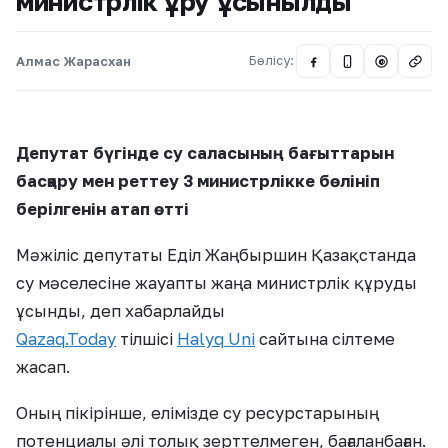
министрлік құру ұсынылды
Алмас Жарасхан
Бөлісу:
@
Депутат бүгінде су саласының бағыттарын
басқару мен реттеу 3 министрлікке бөлініп
берілгенін атап өтті
Мәжіліс депутаты Еділ Жаңбыршин Қазақстанда
су мәселесіне жауапты жаңа министрлік құруды
ұсынды, деп хабарлайды
Qazaq.Today
тілшісі
Halyq Unі
сайтына сілтеме
жасап.
Оның пікірінше, елімізде су ресурстарының
потенциалы әлі толық зерттелмеген, бағаланбаған.