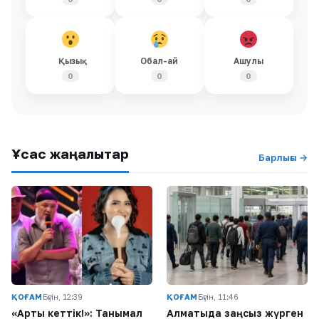
Қызық
Обал-ай
Ашулы
0
0
0
Ұқсас жаңалықтар
Барлығы →
ҚОҒАМ
Бүгін, 12:39
ҚОҒАМ
Бүгін, 11:46
«Артық кеттік!»: Танымал
Алматыда заңсыз жүрген