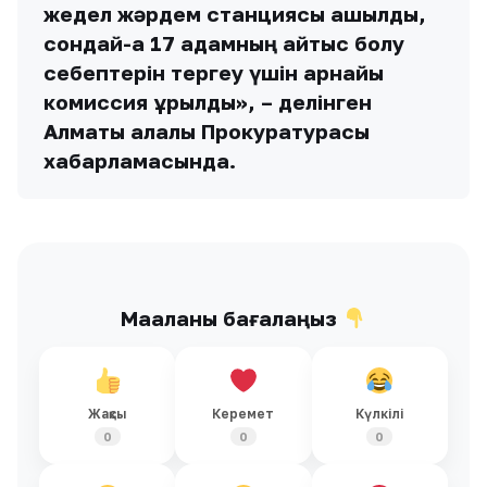
жедел жәрдем станциясы ашылды,
сондай-ақ 17 адамның қайтыс болу
себептерін тергеу үшін арнайы
комиссия құрылды», – делінген
Алматы қалалық Прокуратурасы
хабарламасында.
Мақаланы бағалаңыз
Жақсы
Керемет
Күлкілі
0
0
0