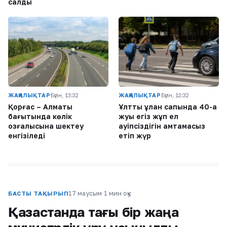
салды
ЖАҢАЛЫҚТАР
Бүгін, 13:32
ЖАҢАЛЫҚТАР
Бүгін, 12:32
Қорғас – Алматы
Ұлттық ұлан сапында 40-қа
бағытында көлік
жуық егіз жұп ел
қозғалысына шектеу
қауіпсіздігін қамтамасыз
енгізіледі
етіп жүр
17 маусым
·
1 мин оқу
БАСТЫ ТАҚЫРЫП
Қазақстанда тағы бір жаңа