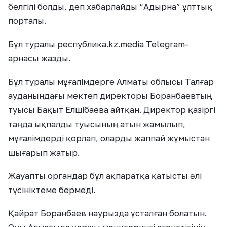
белгілі болды, деп хабарлайды “Адырна” ұлттық
порталы.
Бұл туралы республика.kz.media Telegram-
арнасы жазды.
Бұл туралы мұғалімдерге Алматы облысы Талғар
ауданындағы мектеп директоры Боранбаевтың
туысы Бақыт Елшібаева айтқан. Директор қазіргі
таңда ықпалды туысының атын жамылып,
мұғалімдерді қорлап, оларды жаппай жұмыстан
шығарып жатыр.
Жауапты органдар бұл ақпаратқа қатысты әлі
түсініктеме бермеді.
Қайрат Боранбаев наурызда ұсталған болатын.