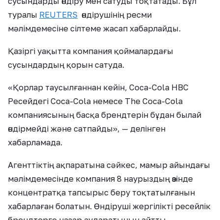
сусындарды өндіру мен сатуды тоқтатады. Бұл
туралы
REUTERS
өндірушінің ресми
мәлімдемесіне сілтеме жасап хабарлайды.
Қазіргі уақытта компания қоймалардағы
сусындардың қорын сатуда.
«Қорлар таусылғаннан кейін, Coca-Cola HBC
Ресейдегі Coca-Cola немесе The Coca-Cola
компаниясының басқа брендтерін бұдан былай
өндірмейді және сатпайды», — делінген
хабарламада.
Агенттіктің ақпаратына сәйкес, мамыр айындағы
мәлімдемесінде компания 8 наурыздың өзінде
концентратқа тапсырыс беру тоқтатылғанын
хабарлаған болатын. Өндіруші жергілікті ресейлік