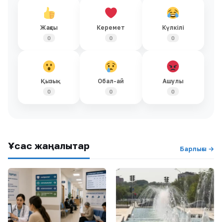
Жақсы
Керемет
Күлкілі
0
0
0
Қызық
Обал-ай
Ашулы
0
0
0
Ұқсас жаңалықтар
Барлығы →