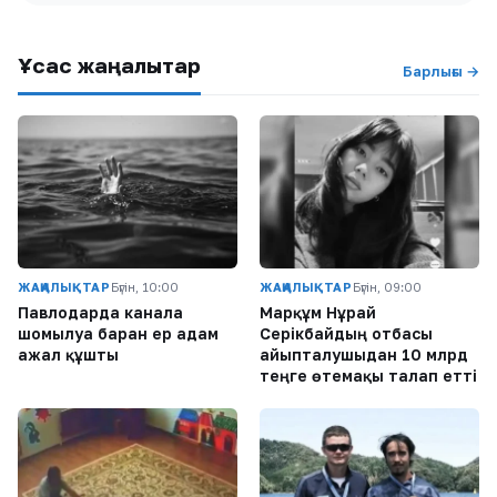
Ұқсас жаңалықтар
Барлығы →
ЖАҢАЛЫҚТАР
Бүгін, 10:00
ЖАҢАЛЫҚТАР
Бүгін, 09:00
Павлодарда каналға
Марқұм Нұрай
шомылуға барған ер адам
Серікбайдың отбасы
ажал құшты
айыпталушыдан 10 млрд
теңге өтемақы талап етті