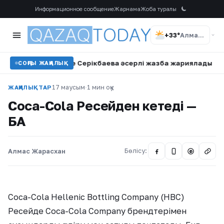
Информационное сообщение
Жарнама
Жоба туралы
+33°
Алматы
і Наркенже Серікбаева әсерлі жазба жариялады
•
«Қорған
СОҢҒЫ ЖАҢАЛЫҚ
17 маусым
·
1 мин оқу
ЖАҢАЛЫҚТАР
Coca-Cola Ресейден кетеді —
БАҚ
Алмас Жарасхан
Бөлісу:
@
Coca-Cola Hellenic Bottling Company (HBC)
Ресейде Coca-Cola Company брендтерімен