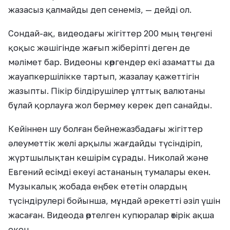
жазасыз қалмайды деп сенеміз, — дейді ол.
Сондай-ақ, видеодағы жігіттер 200 мың теңгені
қоқыс жәшігінде жағып жіберіпті деген де
мәлімет бар. Видеоны көргендер екі азаматты да
жауапкершілікке тартып, жазалау қажеттігін
жазыпты. Пікір білдірушілер ұлттық валютаны
бұлай қорлауға жол бермеу керек деп санайды.
Кейіннен шу болған бейнежазбадағы жігіттер
әлеуметтік желі арқылы жағдайды түсіндіріп,
жүртшылықтан кешірім сұрады. Николай және
Евгений есімді екеуі астананың тумалары екен.
Музыкалық жобада еңбек ететін олардың
түсіндірулері бойынша, мұндай әрекетті әзіл үшін
жасаған. Видеода өртелген купюралар өтірік ақша
екен.