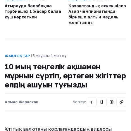
Атырауда балабақша
Қазақстандық ескекшілер
тәрбиешісі 1 жасар балаға
Азия чемпионатында
күш көрсеткен
бірнеше алтын медаль
жеңіп алды
15 маусым
·
1 мин оқу
ЖАҢАЛЫҚТАР
10 мың теңгелік ақшамен
мұрнын сүртіп, өртеген жігіттер
елдің ашуын туғызды
Алмас Жарасхан
Бөлісу:
@
Ұлттық валютаны қорлағандардың видеосы