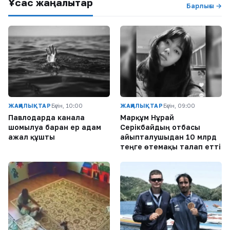
Ұқсас жаңалықтар
Барлығы →
ЖАҢАЛЫҚТАР
Бүгін, 10:00
ЖАҢАЛЫҚТАР
Бүгін, 09:00
Павлодарда каналға
Марқұм Нұрай
шомылуға барған ер адам
Серікбайдың отбасы
ажал құшты
айыпталушыдан 10 млрд
теңге өтемақы талап етті