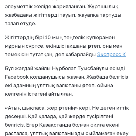
әлеуметтік желіде жарияланған. Жұртшылық
жазбадағы жігіттерді тауып, жауапқа тартуды
талап етуде.
Жігіттердің бірі 10 мың теңгелік купюрамен
мұрнын сүртсе, екіншісі ақшаны өртеп, онымен
темекісін тұтатқан, деп хабарлайды
Экспресс К
Бұл жағдай жайлы Нұрболат Туысбайұлы есімді
Facebook қолданушысы жазған. Жазбада белгісіз
екі адамның ұлттық валютаны өртеп, ойына
келгенін істегені айтылған.
«Атың шықпаса, жер өртенің» кері. Не деген иттік
десеңші. Қай қалада, қай жерде түсірілгені
белгісіз. Егер Қазақстанда болған оқиға екені
расталса, ұлттық валютамызды сыйламаған екеу