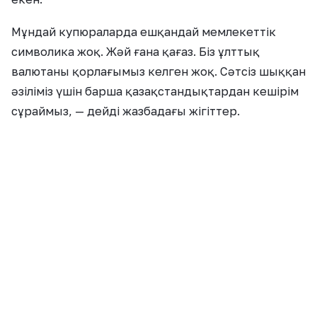
Мұндай купюраларда ешқандай мемлекеттік
символика жоқ. Жәй ғана қағаз. Біз ұлттық
валютаны қорлағымыз келген жоқ. Сәтсіз шыққан
әзіліміз үшін барша қазақстандықтардан кешірім
сұраймыз, — дейді жазбадағы жігіттер.