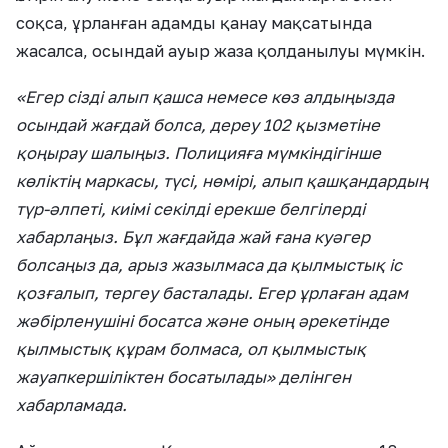
соқса, ұрланған адамды қанау мақсатында
жасалса, осындай ауыр жаза қолданылуы мүмкін.
«Егер сізді алып қашса немесе көз алдыңызда
осындай жағдай болса, дереу 102 қызметіне
қоңырау шалыңыз. Полицияға мүмкіндігінше
көліктің маркасы, түсі, нөмірі, алып қашқандардың
түр-әлпеті, киімі секілді ерекше белгілерді
хабарлаңыз. Бұл жағдайда жай ғана куәгер
болсаңыз да, арыз жазылмаса да қылмыстық іс
қозғалып, тергеу басталады. Егер ұрлаған адам
жәбірленушіні босатса және оның әрекетінде
қылмыстық құрам болмаса, ол қылмыстық
жауапкершіліктен босатылады» делінген
хабарламада.