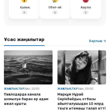
Қызық
Обал-ай
Ашулы
0
0
0
Ұқсас жаңалықтар
Барлығы →
ЖАҢАЛЫҚТАР
Бүгін, 10:00
ЖАҢАЛЫҚТАР
Бүгін, 09:00
Павлодарда каналға
Марқұм Нұрай
шомылуға барған ер адам
Серікбайдың отбасы
ажал құшты
айыпталушыдан 10 млрд
теңге өтемақы талап етті