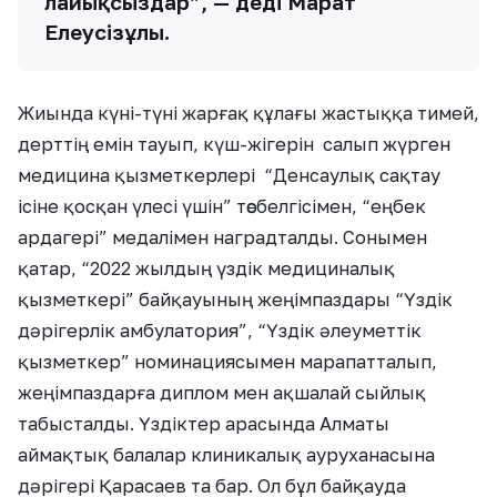
лайықсыздар”, — деді Марат
Елеусізұлы.
Жиында күні-түні жарғақ құлағы жастыққа тимей,
дерттің емін тауып, күш-жігерін салып жүрген
медицина қызметкерлері “Денсаулық сақтау
ісіне қосқан үлесі үшін” төсбелгісімен, “еңбек
ардагері” медалімен наградталды. Сонымен
қатар, “2022 жылдың үздік медициналық
қызметкері” байқауының жеңімпаздары “Үздік
дәрігерлік амбулатория”, “Үздік әлеуметтік
қызметкер” номинациясымен марапатталып,
жеңімпаздарға диплом мен ақшалай сыйлық
табысталды. Үздіктер арасында Алматы
аймақтық балалар клиникалық ауруханасына
дәрігері Қарасаев та бар. Ол бұл байқауда