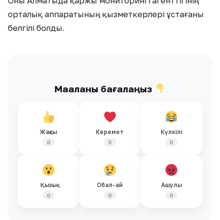
Оны Алматыда қаржы мониторингі агенттігінің
орталық аппаратының қызметкерлері ұстағаны
белгілі болды.
Мақаланы бағалаңыз
Жақсы
Керемет
Күлкілі
0
0
0
Қызық
Обал-ай
Ашулы
0
0
0