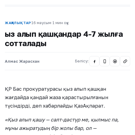
16 маусым
·
1 мин оқу
ЖАҢАЛЫҚТАР
Қыз алып қашқандар 4-7 жылға
сотталады
Алмас Жарасхан
Бөлісу:
@
ҚР Бас прокуратурасы қыз алып қашқан
жағдайда қандай жаза қарастырылғанын
түсіндірді, деп хабарлайды ҚазАқпарат.
«Қыз алып қашу — салт-дәстүр ме, қылмыс па,
мұны ажыратудың бір жолы бар, ол —