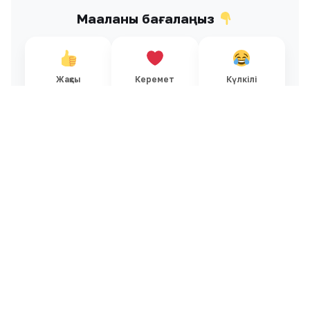
Мақаланы бағалаңыз
Жақсы
Керемет
Күлкілі
0
0
0
Қызық
Обал-ай
Ашулы
0
0
0
Ұқсас жаңалықтар
Барлығы →