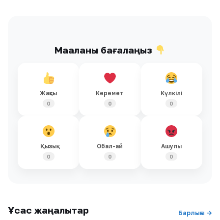
Мақаланы бағалаңыз
Жақсы
Керемет
Күлкілі
0
0
0
Қызық
Обал-ай
Ашулы
0
0
0
Ұқсас жаңалықтар
Барлығы →