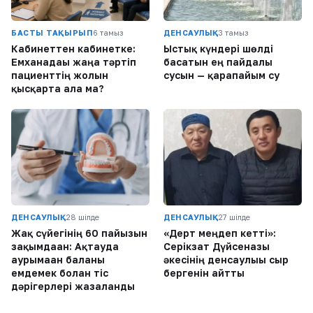
БАСТЫ ТАҚЫРЫП
6 тамыз
ДЕНСАУЛЫҚ
3 тамыз
Кабинеттен кабинетке:
Ыстық күндері шөлді
Емханадағы жаңа тәртіп
басатын ең пайдалы
пациенттің жолын
сусын — қарапайым су
қысқарта ала ма?
ДЕНСАУЛЫҚ
28 шілде
ДЕНСАУЛЫҚ
27 шілде
Жақ сүйегінің 60 пайызын
«Дерт меңдеп кетті»:
зақымдаған: Ақтауда
Серікзат Дүйсенғазы
аурымаған баланы
әкесінің денсаулығы сыр
емдемек болған тіс
бергенін айтты
дәрігерлері жазаланды