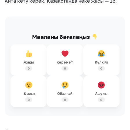
Айта кету керек, Қазақстанда неке жасы — 18.
Мақаланы бағалаңыз
Жақсы
Керемет
Күлкілі
0
0
0
Қызық
Обал-ай
Ашулы
0
0
0