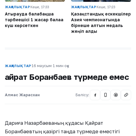
ЖАҢАЛЫҚТАР
Кеше, 17:33
ЖАҢАЛЫҚТАР
Кеше, 17:23
Атырауда балабақша
Қазақстандық ескекшілер
тәрбиешісі 1 жасар балаға
Азия чемпионатында
күш көрсеткен
бірнеше алтын медаль
жеңіп алды
16 маусым
·
1 мин оқу
ЖАҢАЛЫҚТАР
Қайрат Боранбаев түрмеде емес
Алмас Жарасхан
Бөлісу:
@
Дариға Назарбаеваның құдасы Қайрат
Боранбаевтың қазіргі таңда түрмеде еместігі