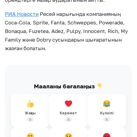
брендтерге назар аударатынын айтты.
РИА Новости
Ресей нарығында компанияның
Coca-Cola, Sprite, Fanta, Schweppes, Powerade,
Bonaqua, Fuzetea, Adez, Pulpy, Innocent, Rich, My
Family және Dobry сусындарын шығаратынын
жазған болатын.
Мақаланы бағалаңыз
Жақсы
Керемет
Күлкілі
0
0
0