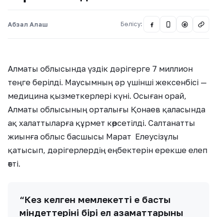
Абзал Алаш
Бөлісу:
@
Алматы облысында үздік дәрігерге 7 миллион
теңге берілді. Маусымның әр үшінші жексенбісі —
медицина қызметкерлері күні. Осыған орай,
Алматы облысының орталығы Қонаев қаласында
ақ халаттыларға құрмет көрсетілді. Салтанатты
жиынға облыс басшысы Марат Елеусізұлы
қатысып, дәрігерлердің еңбектерін ерекше елеп
өтті.
“Кез келген мемлекеттің ең басты
міндеттерінің бірі ел азаматтарының