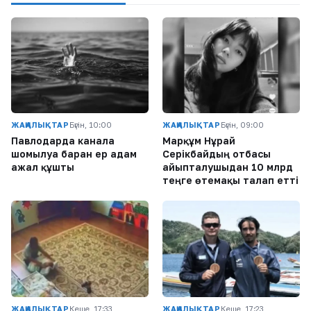
ЖАҢАЛЫҚТАР
Бүгін, 10:00
ЖАҢАЛЫҚТАР
Бүгін, 09:00
Павлодарда каналға
Марқұм Нұрай
шомылуға барған ер адам
Серікбайдың отбасы
ажал құшты
айыпталушыдан 10 млрд
теңге өтемақы талап етті
ЖАҢАЛЫҚТАР
Кеше, 17:33
ЖАҢАЛЫҚТАР
Кеше, 17:23