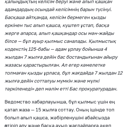
қалыңдықтың келісім беруі және алып қашқан
адамдардың осындай келісімнің барын түсінуі.
Басқаша айтқанда, келісім бермеген қызды
еркінен тыс алып қашса, күштеп ұстап, басқа
жерге апарса, алып қашқандар осы мән-жайды
білсе — бұл ауыр қылмыс саналады. Қылмыстық
кодекстің 125-бабы — адам ұрлау бойынша 4
жылдан 7 жылға дейін бас бостандығынан айыру
жазасы қарастырылған. Ал егер кәмелетке
толмаған қызды ұрласа, бұл жағдайда 7 жылдан 12
жылға дейін сотталуы мүмкін және мүлкі
тәркіленеді» деп мәлім етті Бас прокуратурадан.
Ведомство хабарлауынша, бұл қылмыс үшін ең
қатал жаза — 15 жылға соттау. Оның ішінде топ
болып алып қашса, жәбірленушіні абайсызда
өлтіріп алу және басқа ауыр жағдайларға әкеп