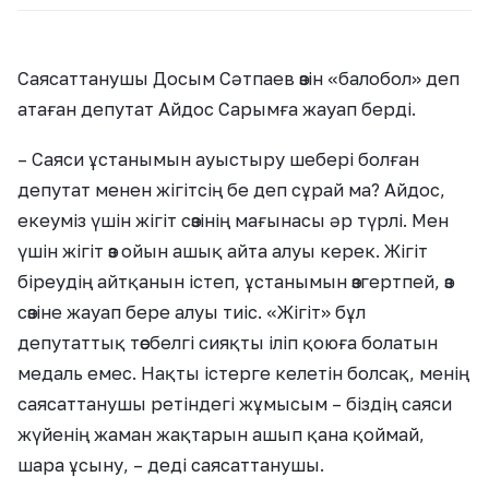
Саясаттанушы Досым Сәтпаев өзін «балобол» деп
атаған депутат Айдос Сарымға жауап берді.
– Саяси ұстанымын ауыстыру шебері болған
депутат менен жігітсің бе деп сұрай ма? Айдос,
екеуміз үшін жігіт сөзінің мағынасы әр түрлі. Мен
үшін жігіт өз ойын ашық айта алуы керек. Жігіт
біреудің айтқанын істеп, ұстанымын өзгертпей, өз
сөзіне жауап бере алуы тиіс. «Жігіт» бұл
депутаттық төсбелгі сияқты іліп қоюға болатын
медаль емес. Нақты істерге келетін болсақ, менің
саясаттанушы ретіндегі жұмысым – біздің саяси
жүйенің жаман жақтарын ашып қана қоймай,
шара ұсыну, – деді саясаттанушы.