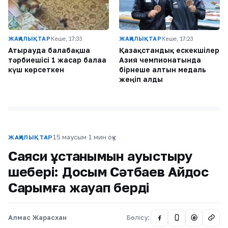
ЖАҢАЛЫҚТАР
Кеше, 17:33
ЖАҢАЛЫҚТАР
Кеше, 17:23
Атырауда балабақша
Қазақстандық ескекшілер
тәрбиешісі 1 жасар балаға
Азия чемпионатында
күш көрсеткен
бірнеше алтын медаль
жеңіп алды
15 маусым
·
1 мин оқу
ЖАҢАЛЫҚТАР
Саяси ұстанымын ауыстыру
шебері: Досым Сәтбаев Айдос
Сарымға жауап берді
Алмас Жарасхан
Бөлісу:
@