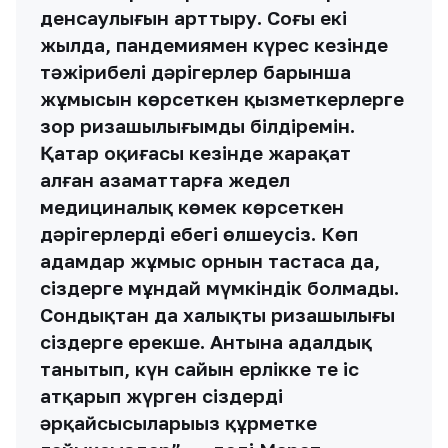
денсаулығын арттыру. Соңғы екі
жылда, пандемиямен күрес кезінде
тәжірибелі дәрігерлер барынша
жұмысын көрсеткен қызметкерлерге
зор ризашылығымды білдіремін.
Қаңтар оқиғасы кезінде жарақат
алған азаматтарға жедел
медициналық көмек көрсеткен
дәрігерлердің еңбегі өлшеусіз. Көп
адамдар жұмыс орнын тастаса да,
сіздерге мұндай мүмкіндік болмады.
Сондықтан да халықтың ризашылығы
сіздерге ерекше. Антына адалдық
танытып, күн сайын ерлікке тең іс
атқарып жүрген сіздердің
әрқайсысыларыңыз құрметке