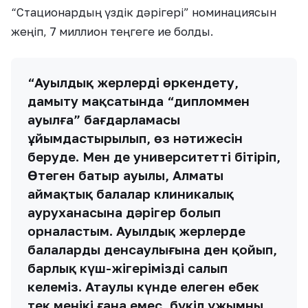
“Стационардың үздік дәрігері” номинациясын
жеңіп, 7 миллион теңгеге ие болды.
“Ауылдық жерлерді өркендету,
дамыту мақсатында “дипломмен
ауылға” бағдарламасы
ұйымдастырылып, өз нәтижесін
беруде. Мен де университетті бітіріп,
Өтеген батыр ауылы, Алматы
аймақтық балалар клиникалық
ауруханасына дәрігер болып
орналастым. Ауылдық жерлерде
балалардың денсаулығына ден қойып,
барлық күш-жігерімізді салып
келеміз. Атаулы күнде елеңген еңбек
тек менікі ғана емес, бүкіл ұжымның