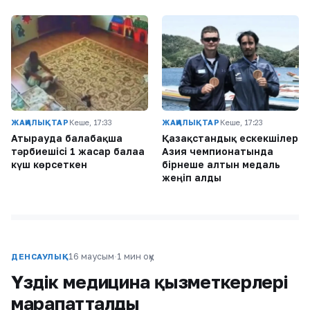
ЖАҢАЛЫҚТАР
Кеше, 17:33
ЖАҢАЛЫҚТАР
Кеше, 17:23
Атырауда балабақша
Қазақстандық ескекшілер
тәрбиешісі 1 жасар балаға
Азия чемпионатында
күш көрсеткен
бірнеше алтын медаль
жеңіп алды
16 маусым
·
1 мин оқу
ДЕНСАУЛЫҚ
Үздік медицина қызметкерлері
марапатталды