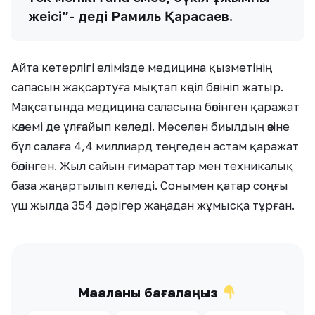
жеңісі”- деді Рамиль Қарасаев.
Айта кетерлігі елімізде медицина қызметінің
сапасын жақсартуға мықтап көңіл бөлініп жатыр.
Мақсатында медицина саласына бөлінген қаражат
көлемі де ұлғайып келеді. Мәселен биылдың өзіне
бұл салаға 4,4 миллиард теңгеден астам қаражат
бөлінген. Жыл сайын ғимараттар мен техникалық
база жаңартылып келеді. Сонымен қатар соңғы
үш жылда 354 дәрігер жаңадан жұмысқа тұрған.
Мақаланы бағалаңыз