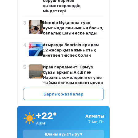
берушілер мен
қызметкерлердің
міндеттері
3
Мөлдір Мұқанова туған
ауылында сағынышын басып,
балалық шағын еске алды
4
Атырауда белгісіз ер адам
12 жасар қызға жыныстық
ниетпен тиіспек болған
5
Иран парламенті Ормуз
бұғазы арқылы АҚШ пен
Израиль кемелерінің өтуіне
тыйым салуды қарастыруда
6
Барлық жазбалар
Димаш Құдайберген
DiMENSIONS атты жаңа
әлемдік тур бастайды
+22°
Алматы
7
Қазақстанда ертең аптап
ыстық сақталады: кей
7 Авг, Пт
Ашық
өңірлерде найзағай мен
бұршақ күтіледі
Қаланы ауыстыру ▾