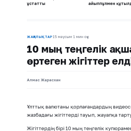
ұстатты
айыппұлмен құтыл
15 маусым
·
1 мин оқу
ЖАҢАЛЫҚТАР
10 мың теңгелік ақш
өртеген жігіттер ел
Алмас Жарасхан
Ұлттық валютаны қорлағандардың видеосы
жазбадағы жігіттерді тауып, жауапқа тарт
Жігіттердің бірі 10 мың теңгелік купюраме