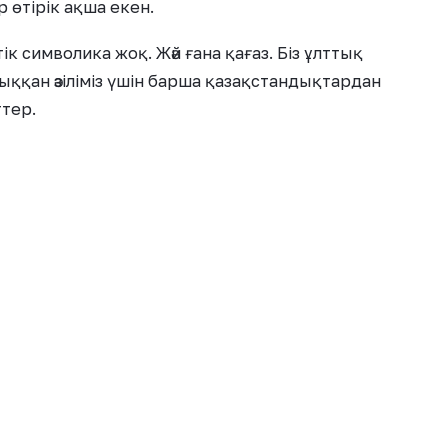
 өтірік ақша екен.
символика жоқ. Жәй ғана қағаз. Біз ұлттық
ыққан әзіліміз үшін барша қазақстандықтардан
ттер.