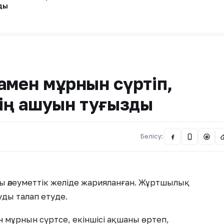
ды
амен мұрнын сүртіп,
дің ашуын туғызды
Бөлісу:
@
 әлеуметтік желіде жарияланған. Жұртшылық
уды талап етуде.
н мұрнын сүртсе, екіншісі ақшаны өртеп,