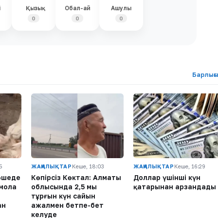
і
Қызық
Обал-ай
Ашулы
0
0
0
Барлығ
5
ЖАҢАЛЫҚТАР
Кеше, 18:03
ЖАҢАЛЫҚТАР
Кеше, 16:29
өшеде
Көпірсіз Көктaл: Алматы
Доллар үшінші күн
қмола
облысында 2,5 мың
қатарынан арзандады
тұрғын күн сайын
ан
ажалмен бетпе-бет
келуде