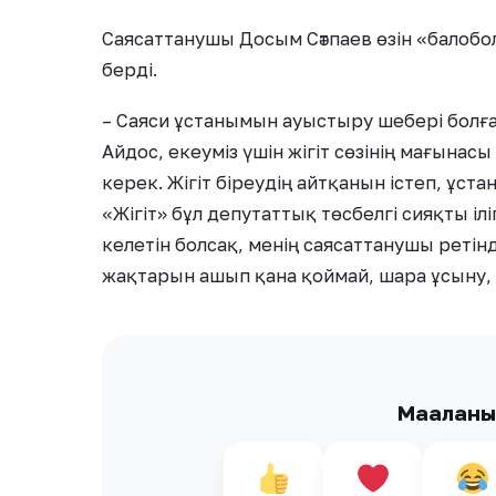
Саясаттанушы Досым Сәтпаев өзін «балобо
берді.
– Саяси ұстанымын ауыстыру шебері болған
Айдос, екеуміз үшін жігіт сөзінің мағынасы 
керек. Жігіт біреудің айтқанын істеп, ұста
«Жігіт» бұл депутаттық төсбелгі сияқты іл
келетін болсақ, менің саясаттанушы ретін
жақтарын ашып қана қоймай, шара ұсыну, 
Мақалан