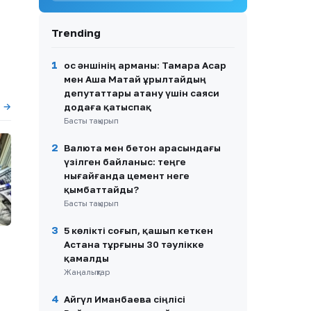
8
Димаш Құдайберген
қарындасының тойында ән
Trending
айтып, желіде пікірталас
тудырды
1
Қос әншінің арманы: Тамара Асар
9
Қазақстандық хоккейші
мен Аша Матай Құрылтайдың
Бұлбұл Қартанбай
депутаттары атану үшін саяси
Канададағы беделді
ы →
додаға қатыспақ
университетке жұмысқа
Басты тақырып
орналасты
2
10
Валюта мен бетон арасындағы
Нұртас Адамбай АҚШ-қа
көшуінің шын себебін айтты
үзілген байланыс: теңге
нығайғанда цемент неге
қымбаттайды?
Басты тақырып
3
5 көлікті соғып, қашып кеткен
Астана тұрғыны 30 тәулікке
қамалды
Жаңалықтар
4
Айгүл Иманбаева сіңлісі