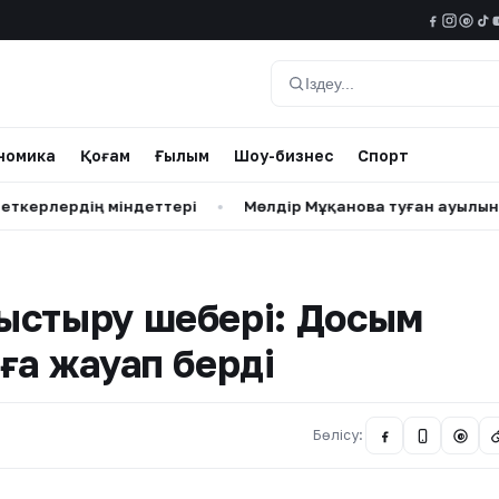
@
Іздеу
номика
Қоғам
Ғылым
Шоу-бизнес
Спорт
дің міндеттері
•
Мөлдір Мұқанова туған ауылында сағын
ыстыру шебері: Досым
ға жауап берді
Бөлісу:
@