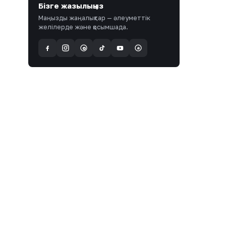
Бізге жазылыңыз
Маңызды жаңалықтар — әлеуметтік
желілерде және қосымшада.
a
@