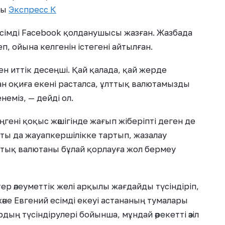
ды
Экспресс К
сімді Facebook қолданушысы жазған. Жазбада
п, ойына келгенін істегені айтылған.
ен иттік десеңші. Қай қалада, қай жерде
лған оқиға екені расталса, ұлттық валютамызды
еміз, — дейді ол.
гені қоқыс жәшігінде жағып жіберіпті деген де
тты да жауапкершілікке тартып, жазалау
лттық валютаны бұлай қорлауға жол бермеу
ер әлеуметтік желі арқылы жағдайды түсіндіріп,
не Евгений есімді екеуі астананың тумалары
ың түсіндірулері бойынша, мұндай әрекетті әзіл