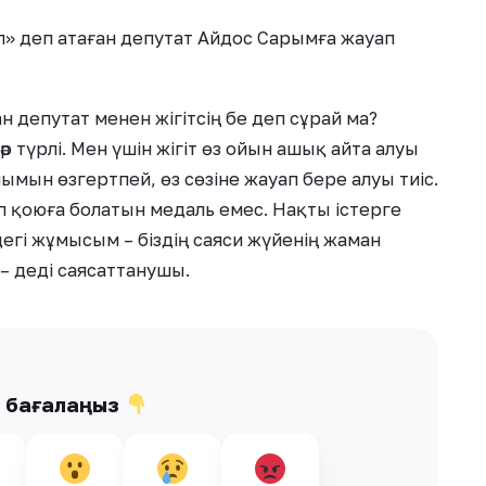
л» деп атаған депутат Айдос Сарымға жауап
 депутат менен жігітсің бе деп сұрай ма?
әр түрлі. Мен үшін жігіт өз ойын ашық айта алуы
нымын өзгертпей, өз сөзіне жауап бере алуы тиіс.
іп қоюға болатын медаль емес. Нақты істерге
дегі жұмысым – біздің саяси жүйенің жаман
– деді саясаттанушы.
ы бағалаңыз