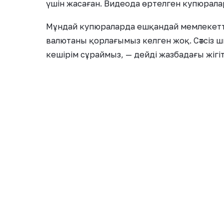
үшін жасаған. Видеода өртелген купюралар
Мұндай купюраларда ешқандай мемлекеттік 
валютаны қорлағымыз келген жоқ. Сәтсіз ш
кешірім сұраймыз, — дейді жазбадағы жігі