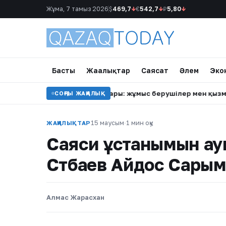
Жұма, 7 тамыз 2026
$
469,7
↓
€
542,7
↓
₽
5,80
↓
Басты
Жаңалықтар
Саясат
Әлем
Эко
ерқауіпсіздік талаптары: жұмыс берушілер мен қызметкерлер
СОҢҒЫ ЖАҢАЛЫҚ
15 маусым
·
1 мин оқу
ЖАҢАЛЫҚТАР
Саяси ұстанымын ау
Сәтбаев Айдос Сарым
Алмас Жарасхан