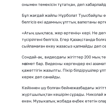
онымен темекісін тұтатқан, деп хабарлай
Бұл жағдай жайлы Нұрболат Туысбайұлы е
белгісіз екі адамның ұлттық валютаны өрте
«Атың шықпаса, жер өртенің» кері. Не дег
түсірілгені белгісіз. Егер Қазақстанда бо
сыйламаған екеу жазасыз қалмайды деп сен
Сондай-ақ, видеодағы жігіттер 200 мың тең
мәлімет бар. Видеоны көргендер екі азама
қажеттігін жазыпты. Пікір білдірушілер ұ
керек деп санайды.
Кейіннен шу болған бейнежазбадағы жігітт
жүртшылықтан кешірім сұрады. Николай жә
екен. Музыкалық жобада еңбек ететін олард