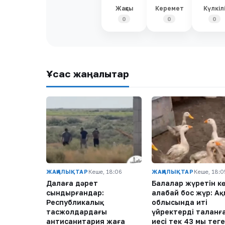
Жақсы
Керемет
Күлкіл
0
0
0
Ұқсас жаңалықтар
ЖАҢАЛЫҚТАР
Кеше, 18:06
ЖАҢАЛЫҚТАР
Кеше, 18:0
Далаға дәрет
Балалар жүретін к
сындырғандар:
алабай бос жүр: А
Республикалық
облысында иті
тасжолдардағы
үйректерді таланғ
антисанитария жаға
иесі тек 43 мың теңге