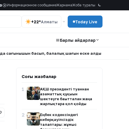
Информационное сообщение
Жарнама
Жоба туралы
a
+22°
Алматы
Today Live
Барлық айдарлар
ышын басып, балалық шағын еске алды
•
Атырауда белгісі
Соңғы жазбалар
1
АҚШ президенті туғаннан
азаматтық құқығын
шектеуге бағытталған жаңа
жарлықтарға қол қойды
2
Еңбек кодексіндегі
киберқауіпсіздік
талаптары: жұмыс