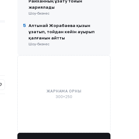
Райханның ұзату тойын
жариялады
Шоу-бизнес
5
Алтынай Жорабаева қызын
ұзатып, тойдан кейін ауырып
қалғанын айтты
Шоу-бизнес
ЖАРНАМА ОРНЫ
300×250