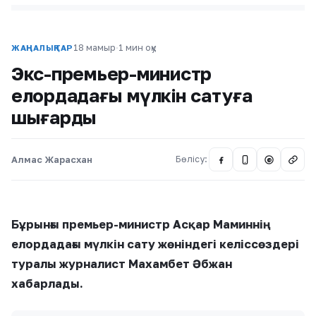
18 мамыр
·
1 мин оқу
ЖАҢАЛЫҚТАР
Экс-премьер-министр
елордадағы мүлкін сатуға
шығарды
Алмас Жарасхан
Бөлісу:
@
Бұрынғы премьер-министр Асқар Маминнің
елордадағы мүлкін сату жөніндегі келіссөздері
туралы журналист Махамбет Әбжан
хабарлады.