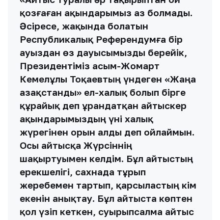
және де айтысқа қатысатын жастар
өте көп. Айтысқа келуіме себептер
болды. Ол өзімнің аталарым деп айта
аламын. Аталарым, Маңғыстау
өңірінде танымал ақын болған.
Соның бірі, Жорық деген жырау
өткен. Ханға «дат» айтқан Махамбет,
Исатай бабаларымыздың сияқты, сол
кісілердің ізін жалғастырушы жорық
жырауы Қалнияз Шопықұлы деген
атамыз болған. Мен сол кісінің
тікелей ұрпағы болып келемін.
Адайдың шежіресін жазған, қала
берді Алаштың шежіресін жазған
Өмірзақ Қалыбайұлы дейтін өзімнің
туған атам болды. Міне, сол
ұрпақтан-ұрпаққа қанмен жалғасып