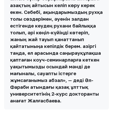
жұмсағанымыз абзал», — деді Әл-
Фараби атындағы қазақ ұлттық
университетінің 2-курс докторанты
Қанағат Жалғасбаева.
Жас ғалымның сөзінше, ақындар мемлекет
идеологиясының алға жүруіне көмек бере алатын
күшке ие. Елдің ішіндегі өткір проблемаларды
қозғап қана қоймай, саяси тақырыптарды да
көтерген. Тіптен ол, айтыстан соң ерекше
дарынымен көзге түскен маңғыстаулық ақын
Арғынбек Қалыбаевтан да сұхбат алып, пікірін
жазып алған.