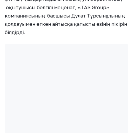
оқытушысы белгілі меценат, «TAS Group»
компаниясының басшысы Дулат Тұрсынұлының
қолдауымен өткен айтысқа қатысты өзінің пікірін
білдірді.
«Шынымды айтсам, бала кезімізден
айтысты тек телеарнадан көріп
өстік, тұлға болып қалыптасқаннан
кейін айтысты сахнадан тікелей
көру, ақындардың шабытын сезіну,
ерекше сезім екен. Он алты жұптың
айтысын тыңдаймын деп, алты
сағаттың қалай өткенін байқамай да
қалдым. Залға жиналған халық та
айтысты сағынып қалыпты. Іштей