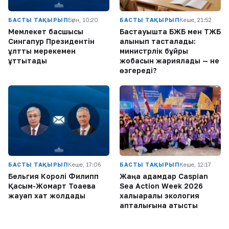
БАСТЫ ТАҚЫРЫП
Бүгін, 10:20
БАСТЫ ТАҚЫРЫП
Кеше, 21:52
Мемлекет басшысы
Бастауышта БЖБ мен ТЖБ
Сингапур Президентін
алынып тасталады:
ұлттық мерекемен
министрлік бұйрық
құттықтады
жобасын жариялады — не
өзгереді?
БАСТЫ ТАҚЫРЫП
Кеше, 17:06
БАСТЫ ТАҚЫРЫП
Кеше, 12:17
Бельгия Королі Филипп
Жаңа адамдар Caspian
Қасым-Жомарт Тоқаевқа
Sea Action Week 2026
жауап хат жолдады
халықаралық экология
апталығына қатысты