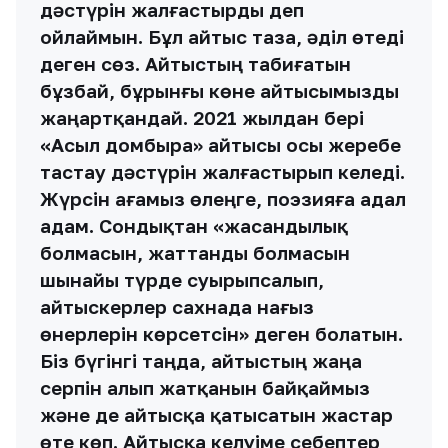
келе жатқан өнер деп түсінемін.», —
дейді ғалымға сұхбат берген ақын
Арғынбек Қалыбаев.
Докторант айтысты көріп қана қоймай,
ақындардың жеке өмірін де зерттеп көрген.
Мәселен, Арғынбектің негізгі мамандығы
мұнайшы. Кейбірі айтысқа кеш келсе де
халықтың көңілінен шығып үлгерген.
«Бұл пікір арқылы біз әрине,
қазақтың түп- тамырынан бастау
алған қасиетті өнердің әлі де өз