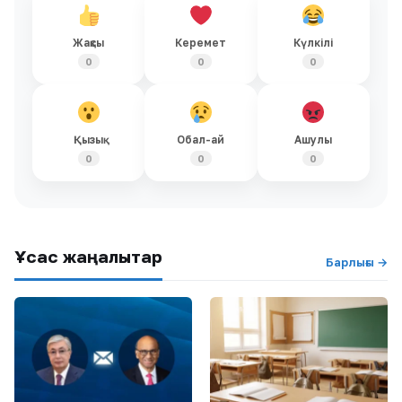
Жақсы
Керемет
Күлкілі
0
0
0
Қызық
Обал-ай
Ашулы
0
0
0
Ұқсас жаңалықтар
Барлығы →