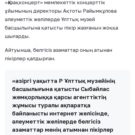
«Қазақконцерт» мемлекеттік концерттік
ұйымының директоры Ақтоты Райымқұлова
әлеуметтік желілерде Ұлттық музей
басшылығына қатысты пікір жазғанын жоққа
шығарды.
Айтуынша, белгісіз азаматтар оның атынан
пікірлер қалдырған.
«Қазіргі уақытта ҚР Ұлттық музейінің
басшылығына қатысты Сыбайлас
жемқорлыққа қарсы агенттіктің
жұмысы туралы ақпаратқа
байланысты интернет желісінде,
әлеуметтік желілерде белгісіз
азаматтар менің атымнан пікірлер