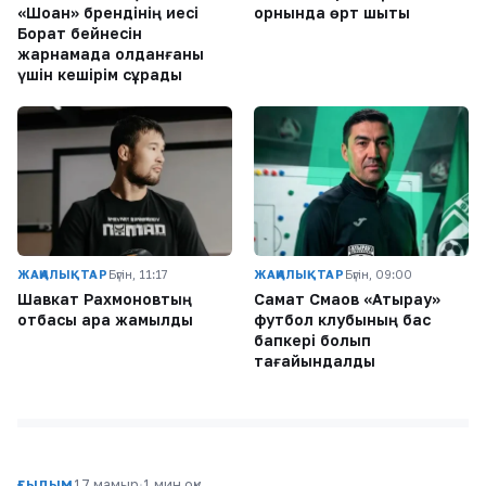
«Шоқан» брендінің иесі
орнында өрт шықты
Борат бейнесін
жарнамада қолданғаны
үшін кешірім сұрады
ЖАҢАЛЫҚТАР
Бүгін, 11:17
ЖАҢАЛЫҚТАР
Бүгін, 09:00
Шавкат Рахмоновтың
Самат Смақов «Атырау»
отбасы қара жамылды
футбол клубының бас
бапкері болып
тағайындалды
17 мамыр
·
1 мин оқу
ҒЫЛЫМ