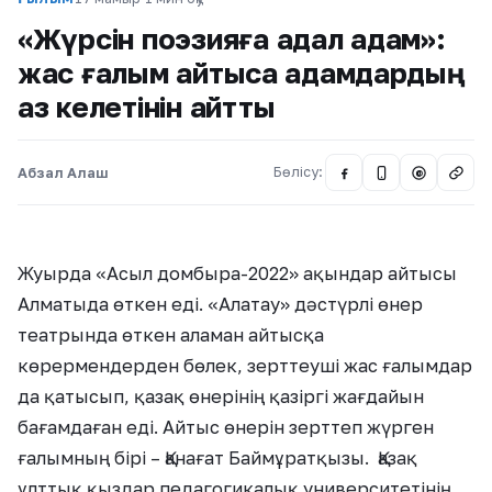
«Жүрсін поэзияға адал адам»:
жас ғалым айтысқа адамдардың
аз келетінін айтты
Абзал Алаш
Бөлісу:
@
Жуырда «Асыл домбыра-2022» ақындар айтысы
Алматыда өткен еді. «Алатау» дәстүрлі өнер
театрында өткен аламан айтысқа
көрермендерден бөлек, зерттеуші жас ғалымдар
да қатысып, қазақ өнерінің қазіргі жағдайын
бағамдаған еді. Айтыс өнерін зерттеп жүрген
ғалымның бірі – Қанағат Баймұратқызы. Қазақ
ұлттық қыздар педагогикалық университетінің