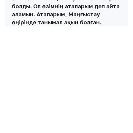
табиғатынан үзілмегенін байқаймыз.
Маңғыстау облысының ақыны
Арғынбек Қалыбаевтың жанарынан
жаста болса, жанып тұрған жалынды
байқадым. Ол ата-бабамыздың
рухының сөнбегені. Жетпіс жылда
жоғалтып алуға аз қалған, ұлттық
кодымызды осындай айтыс өнері
арқылы халқымыздың асыл сөзі мен
тілін болашақ жас ұрпағымызға
жарық беріп, жарқырата
алатынымызға сенімім мол», — деп
сөзін түйіндеді педагогика
ғылымдарының магистрі Қанағат
Жалғасбаева.