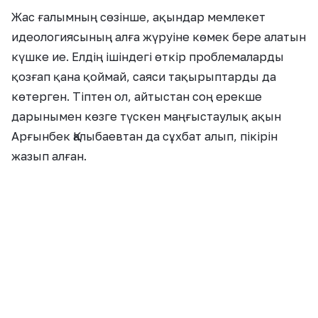
«Айтыс туралы әр тақырыптан ой
қозғаған ақындарымыз аз болмады.
Әсіресе, жақында болатын
Республикалық Референдумға бір
ауыздан өз дауысымызды берейік,
Президентіміз Қасым-Жомарт
Кемелұлы Тоқаевтың үндеген «Жаңа
Қазақстанды» ел-халық болып бірге
құрайық деп ұрандатқан айтыскер
ақындарымыздың үні халық
жүрегінен орын алды деп ойлаймын.
Осы айтысқа Жүрсіннің
шақыртуымен келдім. Бұл айтыстың
ерекшелігі, сахнада тұрып
жеребемен тартып, қарсыластың кім
екенін анықтау. Бұл айтыста көптен