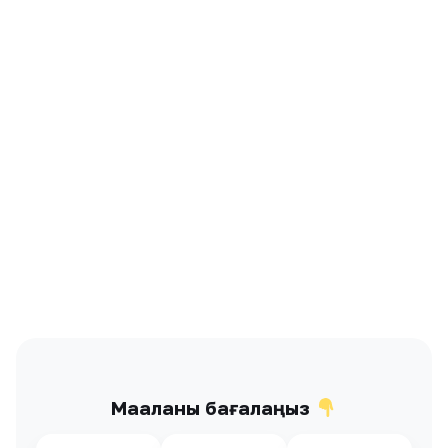
Мақаланы бағалаңыз