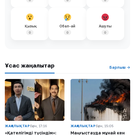
Қызық
Обал-ай
Ашулы
0
0
0
Ұқсас жаңалықтар
Барлығы →
ЖАҢАЛЫҚТАР
Бүгін, 17:16
ЖАҢАЛЫҚТАР
Бүгін, 15:05
«Қателігімді түсіндім»:
Маңғыстауда мұнай кен