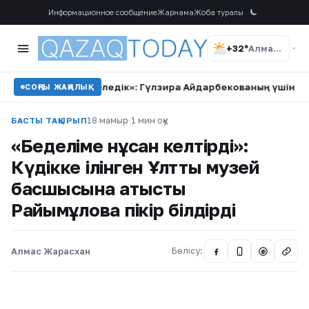
Информационное сообщение
Жарнама
Жоба туралы
+32°
Алматы
 доллар төледік»: Гүлзира Айдарбекованың үшінші келінін ба
СОҢҒЫ ЖАҢАЛЫҚ
18 мамыр
·
1 мин оқу
БАСТЫ ТАҚЫРЫП
«Беделіме нұсқан келтірді»:
Күдікке ілінген Ұлттық музей
басшысына қатысты
Райымқұлова пікір білдірді
Алмас Жарасхан
Бөлісу:
@