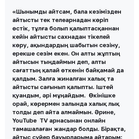
қуандым, әрі мұңайдым. Өкінішке
орай, көрермен залында халық лық
толды деп айта алмаймын. Әрине,
YouTube TV арнасынан онлайн
тамашалаған жандар болды. Бірақта,
айтыс сүйер бауырларыма айтарым:
Қазақтың айтысын келіп көру керек
екен. Себебі, ақындарымыздың рухқа
толы сөздерімен, әуенін залдан
естігенде кеудең рухани байлыққа
толып, әрі көңіл-күйіңді көтеріп,
жаның жай тауып қанаттанып
қайтатыныңа кепілдік берем. Қазіргі
таңда, ел арасында саңырауқұлақша
қаптаған коуч-семинарларға кеткен
уақытымызды осындай мәнді де
мағыналы, сауапты істерге