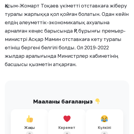
Қасым-Жомарт Тоқаев үкіметті отставкаға жіберу
туралы жарлыққа қол қойған болатын. Одан кейін
елдің әлеуметтік-экономикалық ахуалына
арналған кеңес барысында ҚР бұрынғы премьер-
министрі Асқар Мамин отставкаға кету туралы
өтініш бергені белгілі болды. Ол 2019-2022
жылдар аралығында Министрлер кабинетінің
басшысы қызметін атқарған.
Мақаланы бағалаңыз
Жақсы
Керемет
Күлкілі
0
0
0