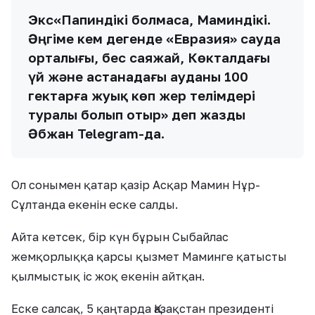
Экс«Папиндікі болмаса, Маминдікі.
Әңгіме кем дегенде «Евразия» сауда
орталығы, бес саяжай, Көкталдағы
үй және астанадағы ауданы 100
гектарға жуық көп жер телімдері
туралы болып отыр» деп жазды
Әбжан Telegram-да.
Ол сонымен қатар қазір Асқар Мамин Нұр-
Сұлтанда екенін еске салды.
Айта кетсек, бір күн бұрын Сыбайлас
жемқорлыққа қарсы қызмет Маминге қатысты
қылмыстық іс жоқ екенін айтқан.
Еске салсақ, 5 қаңтарда Қазақстан президенті