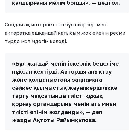
қалдырғаны мәлім болды», — деді ол.
Сондай ақ интернеттегі бұл пікірлер мен
ақпаратқа ешқандай қатысым жоқ екенін ресми
түрде мәлімдегім келеді.
«Бұл жағдай менің іскерлік беделіме
нұқсан келтірді. Авторды анықтау
және қолданыстағы заңнамаға
сәйкес қылмыстық жауапкершілікке
тарту мақсатында тиісті құқық
қорғау органдарына менің атымнан
тиісті өтінім жолданды», — деп
жазды Ақтоты Райымқұлова.