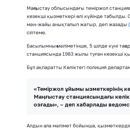
Маңғыстау облысындағы теміржол станция
кезекші қызметкері өлі күйінде табылды. 
мән-жайы анықталып жатыр, деп жазады
сілтеме.
Басылымның мәліметінше, 5 шілде күні таң
станциясында 1983 жылы туған кезекші қыз
Бұл ақпаратты Көліктегі полиция департам
«Теміржол ұйымы қызметкерінің к
Маңғыстау станциясындағы көлікте
қозғады», – деп хабарлады ведомс
Алдын ала мәлімет бойынша, қызметкердің