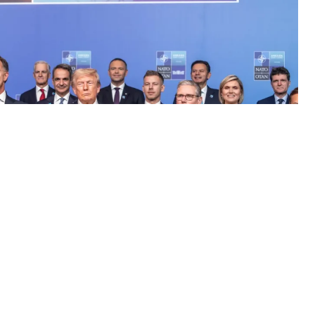
Анкарада өткен НАТО-ның 36-шы саммитіне
ына ерекше сыйлық тарту етті, деп хабарлайды