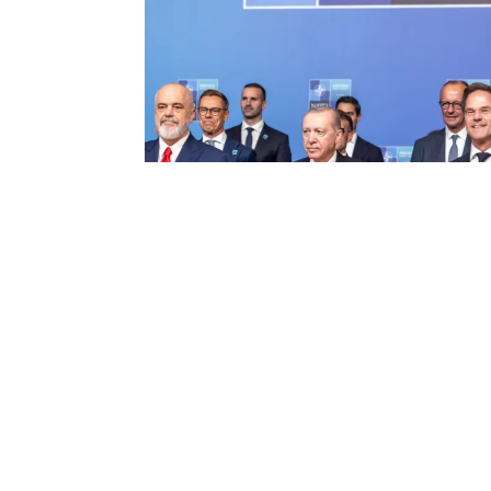
Фото: zeit.de/politik
Түркия президенті Режеп Тайып Ердоған 
қатысқан мемлекет және үкімет басшылар
Qazaqtoday.info.