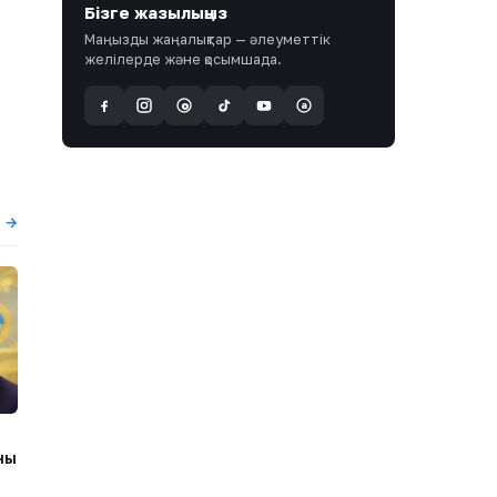
Бізге жазылыңыз
Маңызды жаңалықтар — әлеуметтік
желілерде және қосымшада.
a
@
ы →
ны