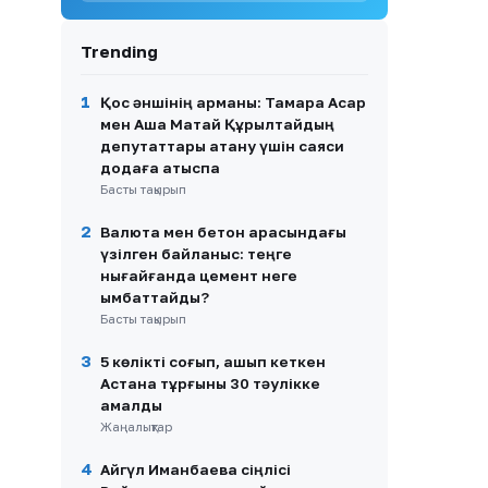
9
Дүлей дауыл: Өскеменде 25
мыңға жуық абонент
Trending
жарықсыз қалды
10
Астанада атпен жүрген
1
Қос әншінің арманы: Тамара Асар
блогерге айыппұл салынды
мен Аша Матай Құрылтайдың
депутаттары атану үшін саяси
додаға қатыспақ
Басты тақырып
2
Валюта мен бетон арасындағы
үзілген байланыс: теңге
нығайғанда цемент неге
қымбаттайды?
Басты тақырып
3
5 көлікті соғып, қашып кеткен
Астана тұрғыны 30 тәулікке
қамалды
Жаңалықтар
4
Айгүл Иманбаева сіңлісі