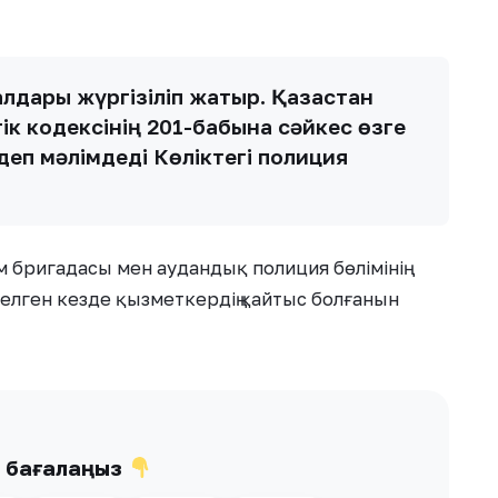
малдары жүргізіліп жатыр. Қазақстан
к кодексінің 201-бабына сәйкес өзге
деп мәлімдеді Көліктегі полиция
.
бригадасы мен аудандық полиция бөлімінің
елген кезде қызметкердің қайтыс болғанын
ы бағалаңыз