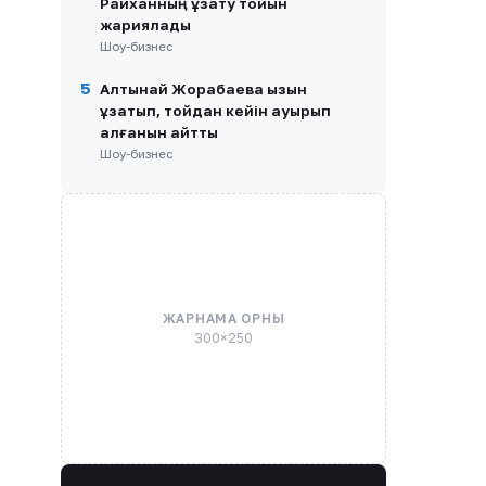
Райханның ұзату тойын
жариялады
Шоу-бизнес
5
Алтынай Жорабаева қызын
ұзатып, тойдан кейін ауырып
қалғанын айтты
Шоу-бизнес
ЖАРНАМА ОРНЫ
300×250