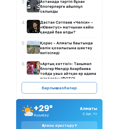
3
Астанада тәртіп бұзған
блогерлерге айыппұл
салынды
4
Дастан Сәтпаев «Челси» –
«Ювентус» матчынан кейін
қандай баға алды?
5
Қорғас – Алматы бағытында
көлік қозғалысына шектеу
енгізіледі
6
«Артық кеттік!»: Танымал
блогер Мөлдір Анарбаева
тойда уағыз айтқан ер адамға
жақтасты (ФОТО)
Барлық жазбалар
7
Ұлттық ұлан сапында 40-қа
жуық егіз жұп ел
қауіпсіздігін қамтамасыз
етіп жүр
+29°
Алматы
6 Авг, Чт
8
Ашықтау
Көкшетауда жүргізуші төрт
баланы қағып кетті
Қаланы ауыстыру ▾