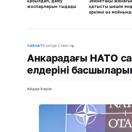
қабылдап, даму
Зейнетақы жинағы
жоспарларын тыңдады
қатысты шешім енд
әркімнің өз мойнынд
9 шілде
·
1 мин оқу
САЯСАТ
Анкарадағы НАТО са
елдерінің басшылар
Айдар Керім