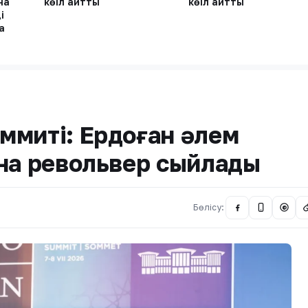
на
көңіл айтты
көңіл айтты
і
а
ммиті: Ердоған әлем
ына револьвер сыйлады
Бөлісу:
@