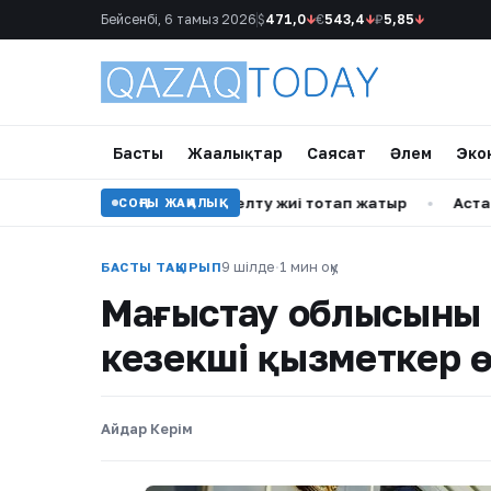
Бейсенбі, 6 тамыз 2026
$
471,0
↓
€
543,4
↓
₽
5,85
↓
Басты
Жаңалықтар
Саясат
Әлем
Эко
мы арқылы мұнай жөнелту жиі тоқтап жатыр
•
Астанада тәр
СОҢҒЫ ЖАҢАЛЫҚ
9 шілде
·
1 мин оқу
БАСТЫ ТАҚЫРЫП
Маңғыстау облысының
кезекші қызметкер ө
Айдар Керім