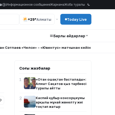
Информационное сообщение
Жарнама
Жоба туралы
a
+29°
Алматы
Today Live
Барлық айдарлар
в «Челси» – «Ювентус» матчынан кейін қандай баға алды?
•
Соңғы жазбалар
1
«Отан ошақтан басталады»:
Алмат Сақатов қыз тәрбиесі
туралы айтты
2
Каспий құбыр консорциумы
арқылы мұнай жөнелту жиі
тоқтап жатыр