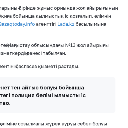
ларының бірінде жұмыс орнында жол айырығының
Оқиға бойынша қылмыстық іс қозғалып, өлімнің
Qazaqtoday.info
агенттігі
Lada.kz
басылымына
ертең Маңғыстау облысындағы №13 жол айырығы
меткердің денесі табылған.
ентінің баспасөз қызметі растады.
енеттен қайтыс болуы бойынша
гі полиция бөлімі қылмыстық іс
тво.
 өліміне созылмалы жүрек ауруы себеп болуы