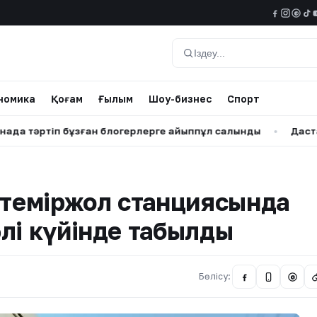
@
Іздеу
номика
Қоғам
Ғылым
Шоу-бизнес
Спорт
тіп бұзған блогерлерге айыппұл салынды
•
Дастан Сәтпае
 теміржол станциясында
лі күйінде табылды
Бөлісу:
@