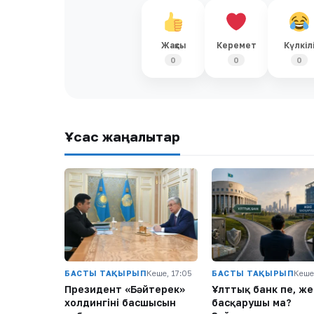
Жақсы
Керемет
Күлкіл
0
0
0
Ұқсас жаңалықтар
БАСТЫ ТАҚЫРЫП
Кеше, 17:05
БАСТЫ ТАҚЫРЫП
Кеше
Президент «Бәйтерек»
Ұлттық банк пе, же
холдингінің басшысын
басқарушы ма?