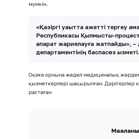
мүмкін.
«Қазіргі уақытта қажетті тергеу а
Республикасы Қылмыстық-процесті
ақпарат жариялауға жатпайды», – 
департаментінің баспасөз қызметі
Оқиға орнына жедел медициналық жәрдем 
қызметкерлері шақырылған. Дәрігерлер к
растаған
Мақалан