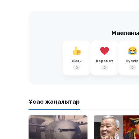
Мақалан
Жақсы
Керемет
Күлкіл
0
0
0
Ұқсас жаңалықтар