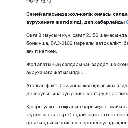
Фото: rg.ru
Семей қаласында жол-көлік оқиғасы салд
ауруханаға жеткізілді, деп хабарлайды
Оқиға 8 маусым күні сағат 21:50 шамасынд
бойынша, ВАЗ-2109 маркалы автокөлікті ба
қағып кеткен.
Жол апатының салдарынан зардап шеккен 
ауруханаға жатқызылды.
Аталған факті бойынша жол қозғалысы қағ
денсаулығына ауыр зиян келтіру дерегімен
Қазіргі уақытта оқиғаның барлық мән-жайын
жүргізіліп жатыр. Сондай-ақ қажетті сот с
қорытындысы бойынша процессуалдық шеші