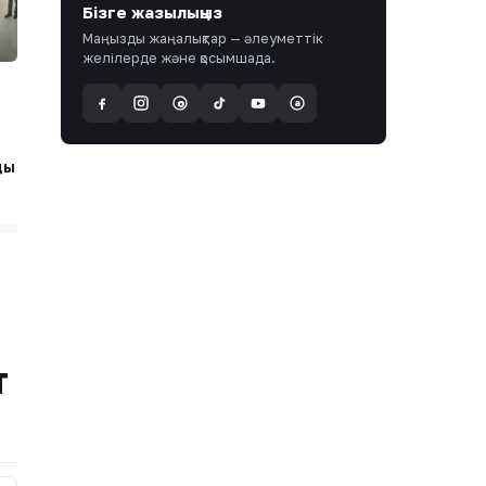
Бізге жазылыңыз
Маңызды жаңалықтар — әлеуметтік
желілерде және қосымшада.
a
@
ды
т