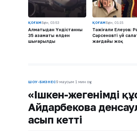
ҚОҒАМ
Бүгін, 03:53
ҚОҒАМ
Бүгін, 01:15
Алматыдан Үндістанның
Тәжіғали Елеуов: Р
35 азаматы елден
Сәрсеновтің үй сал
шығарылды
жағдайы жоқ
9 маусым
·
1 мин оқу
ШОУ-БИЗНЕС
«Ішкен-жегенімді құ
Айдарбекова денсау
асып кетті