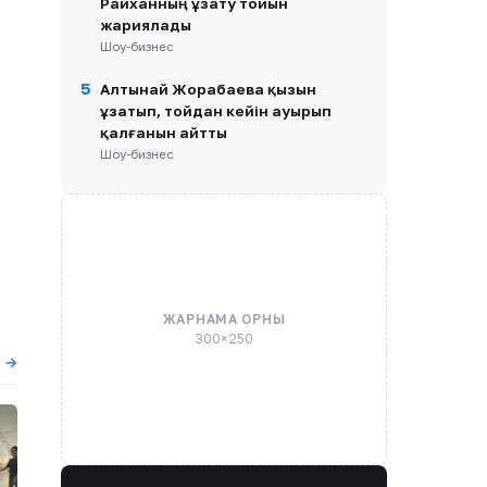
Райханның ұзату тойын
жариялады
Шоу-бизнес
5
Алтынай Жорабаева қызын
ұзатып, тойдан кейін ауырып
қалғанын айтты
Шоу-бизнес
ЖАРНАМА ОРНЫ
300×250
ы →