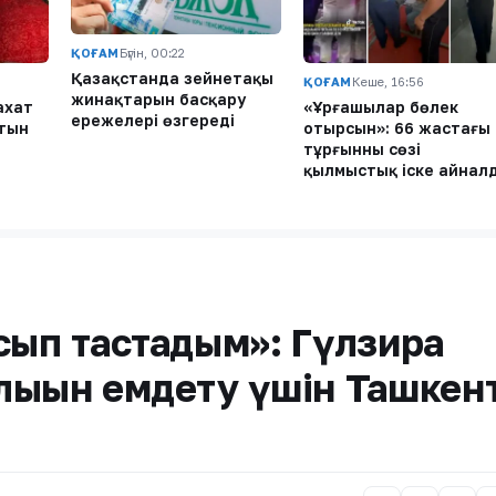
ҚОҒАМ
Бүгін, 00:22
Қазақстанда зейнетақы
ҚОҒАМ
Кеше, 16:56
жинақтарын басқару
ахат
«Ұрғашылар бөлек
ережелері өзгереді
атын
отырсын»: 66 жастағы
тұрғынның сөзі
қылмыстық іске айнал
сып тастадым»: Гүлзира
лығын емдету үшін Ташкен