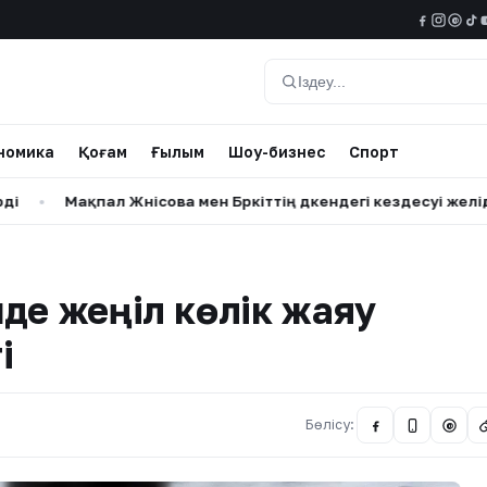
@
Іздеу
номика
Қоғам
Ғылым
Шоу-бизнес
Спорт
Мақпал Жүнісова мен Бүркіттің дүкендегі кездесуі желіде қызу
де жеңіл көлік жаяу
і
Бөлісу:
@