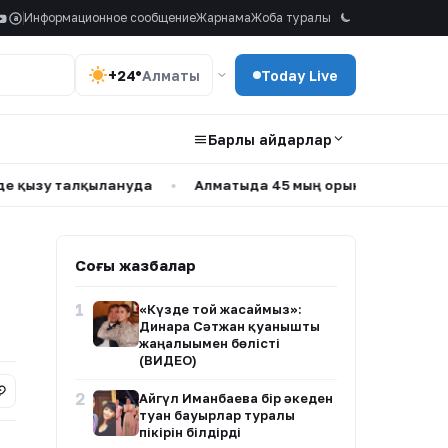
Информационное сообщение
Жарнама
Жоба туралы
a
+24°
Алматы
Today Live
Барлық айдарлар
 талқылануда
•
Алматыда 45 мың орындық жаңа футбол с
Соңғы жазбалар
1
«Күзде той жасаймыз»:
Динара Сәтжан қуанышты
жаңалығымен бөлісті
(ВИДЕО)
2
Айгүл Иманбаева бір әкеден
туған бауырлар туралы
пікірін білдірді