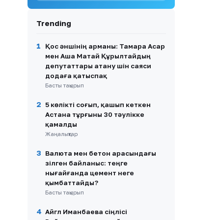
9
Қазақстанда зейнетақы
Trending
жинақтарын басқару
ережелері өзгереді
1
Қос әншінің арманы: Тамара Асар
10
Айгүл Иманбаева Алтынай
мен Аша Матай Құрылтайдың
Жорабаеваның қызының
депутаттары атану үшін саяси
тойына неге бармағанын
додаға қатыспақ
түсіндірді
Басты тақырып
2
5 көлікті соғып, қашып кеткен
Астана тұрғыны 30 тәулікке
қамалды
Жаңалықтар
3
Валюта мен бетон арасындағы
үзілген байланыс: теңге
нығайғанда цемент неге
қымбаттайды?
Басты тақырып
4
Айгүл Иманбаева сіңлісі