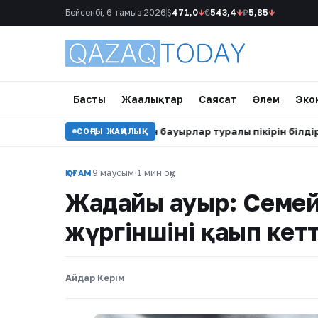
Бейсенбі, 6 тамыз 2026
$
471,0
↓
€
543,4
↓
₽
5,85
↓
Басты
Жаңалықтар
Саясат
Әлем
Эко
аева бір әкеден туған бауырлар туралы пікірін білдірді
•
СОҢҒЫ ЖАҢАЛЫҚ
9 маусым
·
1 мин оқу
ҚОҒАМ
Жағдайы ауыр: Семей
жүргіншіні қағып кетт
Айдар Керім