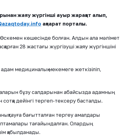
арынан жаяу жүргінші ауыр жарақат алып,
Qazaqtoday.info
ақпарат порталы.
а Өскемен көшесінде болған. Алдын ала мәлімет
сқарған 28 жастағы жүргізуші жаяу жүргіншіні
адам медициналық мекемеге жеткізіліп,
идаларын бұзу салдарынан абайсызда адамның
 сотқа дейінгі тергеп-тексеру басталды.
 анықтауға бағытталған тергеу амалдары
араптамалары тағайындалған. Олардың
м қабылданады.