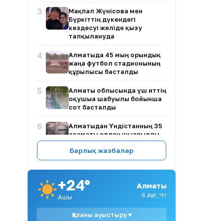
3
Мақпал Жүнісова мен
Бүркіттің дүкендегі
кездесуі желіде қызу
талқылануда
4
Алматыда 45 мың орындық
жаңа футбол стадионының
құрылысы басталды
5
Алматы облысында үш иттің
оқушыға шабуылы бойынша
сот басталды
6
Алматыдан Үндістанның 35
азаматы елден шығарылды
Барлық жазбалар
7
Мөлдір Әуелбекованың экс-
күйеуінің жұрт назарын
аудартқан фотосы желіде
+24°
тарады
Алматы
6 Авг, Чт
Ашық
8
Тәжіғали Елеуов: Рахат
Сәрсеновтің үй салатын
Қаланы ауыстыру ▾
жағдайы жоқ