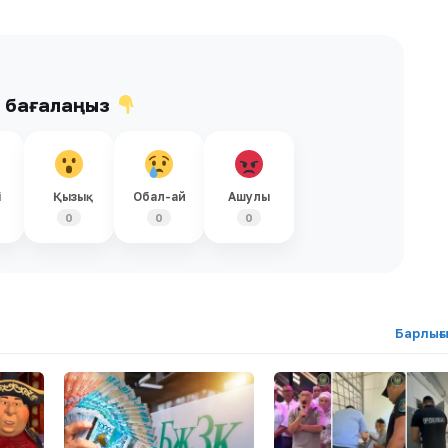
ы бағалаңыз
і
Қызық
Обал-ай
Ашулы
0
0
0
Барлығ