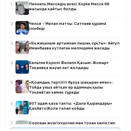
1
Лионель Мессидің әкесі Хорхе Месси 68
жасында қайтыс болды
2
Челси – Милан матчы: Сатпаев құрамға
ілінбеді
3
«Ең жақыным артымнан пышақ сұқты»: Айгүл
Иманбаева күтпеген мәлімдеме жасады
4
Бельгия Королі Филипп Қасым-Жомарт
Тоқаевқа жауап хат жолдады
5
«Қоғамдық тәртіпті бұзуға шақырған емес»:
Тойда уағыз айтқан ер адамның қызы
Тоқаевтан көмек сұрады
6
807 адам қаза тапты: «Дала Қырандары»
ҚазАвтоЖолға талап қойды
7
Сорлаған жүргізушілер мен тозған көліктер:
Қарағанды-Жезқазған тас жолы қашан