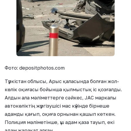
Фото: depositphotos.com
Түркістан облысы, Арыс қаласында болған жол-
көлік оқиғасы бойынша қылмыстық іс қозғалды.
Алдын ала мәліметтерге сәйкес, JAC маркалы
автокөліктің жүргізушісі мас күйінде бірнеше
адамды қағып, оқиға орнынан қашып кеткен.
Полиция мәліметінше, үш адам қаза тауып, екі
адам жарақат алған.