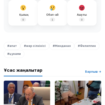
Қызық
Обал-ай
Ашулы
0
1
0
#апат
#жер сілкінісі
#Минданао
#Филиппин
#цунами
Ұқсас жаңалықтар
Барлығы →