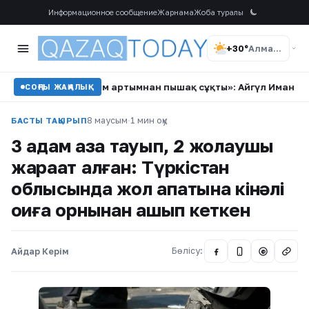
Информационное сообщение
Жарнама
Жоба туралы
+30°
Алматы
«Ең жақыным артымнан пышақ сұқты»: Айгүл Иманбаева күт
СОҢҒЫ ЖАҢАЛЫҚ
8 маусым
·
1 мин оқу
БАСТЫ ТАҚЫРЫП
3 адам қаза тауып, 2 жолаушы
жарақат алған: Түркістан
облысында жол апатына кінәлі
оқиға орнынан қашып кеткен
Айдар Керім
Бөлісу:
@