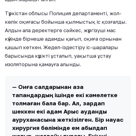
Түркістан облысы Полиция департаменті, жол-
көлік оқиғасы бойынша қылмыстық іс қозғалды.
Алдын ала деректерге сәйкес, жүргізуші мас
күйінде бірнеше адамды қағып, оқиға орнынан
қашып кеткен. Жедел-іздестіру іс-шаралары
барысында күдікті ұсталып, уақытша ұстау
изоляторына қамауға алынды.
— Оқиға салдарынан қаза
тапқандардың ішінде екі кәмелетке
толмаған бала бар. Ал, зардап
шеккен екі адам Арыс аудандық
ауруханасына жеткізілген. Бір науқас
хирургия бөлімінде ем қабылдап
жатыр, жағдайы тұрақты. Екінші