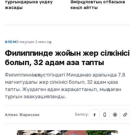
тұрғындарына үндеу
Әмірқұловтың отбасына
жасады
көңіл айтты
8 маусым
·
1 мин оқу
ӘЛЕМ
Филиппинде жойқын жер сілкінісі
болып, 32 адам қаза тапты
Филиппиннің оңтүстігіндегі Минданао аралында 7,8
магнитудалы жер сілкінісі болып, 32 адам қаза
тапты. Жүздеген адам жарақаттанып, мыңдаған
тұрғын эвакуацияланды.
Алмас Жарасхан
Бөлісу:
@