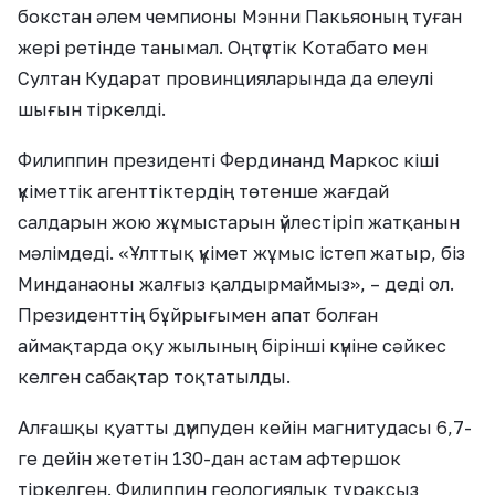
бокстан әлем чемпионы Мэнни Пакьяоның туған
жері ретінде танымал. Оңтүстік Котабато мен
Султан Кударат провинцияларында да елеулі
шығын тіркелді.
Филиппин президенті Фердинанд Маркос кіші
үкіметтік агенттіктердің төтенше жағдай
салдарын жою жұмыстарын үйлестіріп жатқанын
мәлімдеді. «Ұлттық үкімет жұмыс істеп жатыр, біз
Минданаоны жалғыз қалдырмаймыз», – деді ол.
Президенттің бұйрығымен апат болған
аймақтарда оқу жылының бірінші күніне сәйкес
келген сабақтар тоқтатылды.
Алғашқы қуатты дүмпуден кейін магнитудасы 6,7-
ге дейін жететін 130-дан астам афтершок
тіркелген. Филиппин геологиялық тұрақсыз