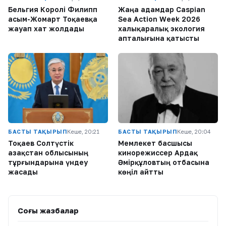
Бельгия Королі Филипп
Жаңа адамдар Caspian
Қасым-Жомарт Тоқаевқа
Sea Action Week 2026
жауап хат жолдады
халықаралық экология
апталығына қатысты
БАСТЫ ТАҚЫРЫП
Кеше, 20:21
БАСТЫ ТАҚЫРЫП
Кеше, 20:04
Тоқаев Солтүстік
Мемлекет басшысы
Қазақстан облысының
кинорежиссер Ардақ
тұрғындарына үндеу
Әмірқұловтың отбасына
жасады
көңіл айтты
Соңғы жазбалар