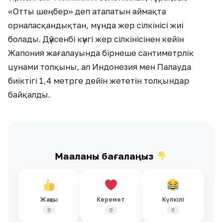
«Отты шеңбер» деп аталатын аймақта
орналасқандықтан, мұнда жер сілкінісі жиі
болады. Дүйсенбі күнгі жер сілкінісінен кейін
Жапония жағалауында бірнеше сантиметрлік
цунами толқыны, ал Индонезия мен Палауда
биіктігі 1,4 метрге дейін жететін толқындар
байқалды.
Мақаланы бағалаңыз
Жақсы
Керемет
Күлкілі
0
0
0