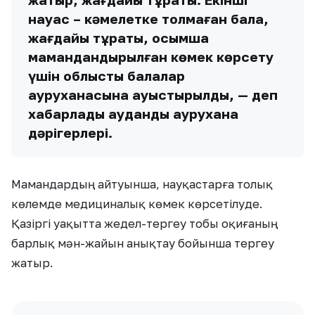
науқас – кәмелетке толмаған бала,
жағдайы тұрақты, қосымша
мамандандырылған көмек көрсету
үшін облыстық балалар
ауруханасына ауыстырылды, — деп
хабарлады аудандық аурухана
дәрігерлері.
Мамандардың айтуынша, науқастарға толық
көлемде медициналық көмек көрсетілуде.
Қазіргі уақытта жедел-тергеу тобы оқиғаның
барлық мән-жайын анықтау бойынша тергеу
жатыр.