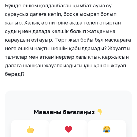
Бүгінде ешкім қолданбаған қымбат ауыз су
сұраусыз далаға кетіп, босқа ысырап болып
жатыр. Халық әр литріне ақша төлеп отырған
судың иен далада көлшік болып жатқанына
қараудың өзі ауыр. Төрт жыл бойы бұл масқараға
неге ешкім нақты шешім қабылдамады? Жауапты
тұлғалар мен атқамінерлер халықтың қаржысын
далаға шашқан жауапсыздығы үшін қашан жауап
береді?
Мақаланы бағалаңыз