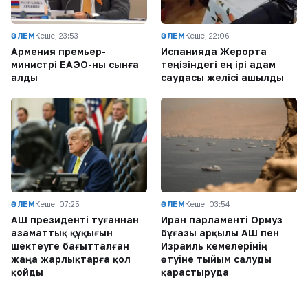
ӘЛЕМ
Кеше, 23:53
ӘЛЕМ
Кеше, 22:06
Армения премьер-
Испанияда Жерорта
министрі ЕАЭО-ны сынға
теңізіндегі ең ірі адам
алды
саудасы желісі ашылды
ӘЛЕМ
Кеше, 07:25
ӘЛЕМ
Кеше, 03:54
АҚШ президенті туғаннан
Иран парламенті Ормуз
азаматтық құқығын
бұғазы арқылы АҚШ пен
шектеуге бағытталған
Израиль кемелерінің
жаңа жарлықтарға қол
өтуіне тыйым салуды
қойды
қарастыруда