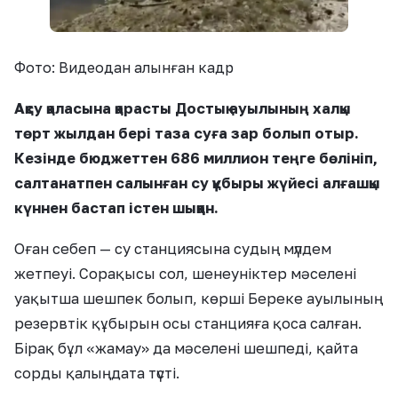
Фото: Видеодан алынған кадр
Ақсу қаласына қарасты Достық ауылының халқы
төрт жылдан бері таза суға зар болып отыр.
Кезінде бюджеттен 686 миллион теңге бөлініп,
салтанатпен салынған су құбыры жүйесі алғашқы
күннен бастап істен шыққан.
Оған себеп — су станциясына судың мүлдем
жетпеуі. Сорақысы сол, шенеуніктер мәселені
уақытша шешпек болып, көрші Береке ауылының
резервтік құбырын осы станцияға қоса салған.
Бірақ бұл «жамау» да мәселені шешпеді, қайта
сорды қалыңдата түсті.