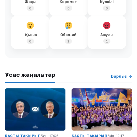
Жақсы
Керемет
Күлкілі
0
0
0
Қызық
Обал-ай
Ашулы
0
1
1
Ұқсас жаңалықтар
Барлығы →
БАСТЫ ТАҚЫРЫП
Бүгін, 17:06
БАСТЫ ТАҚЫРЫП
Бүгін, 12:17