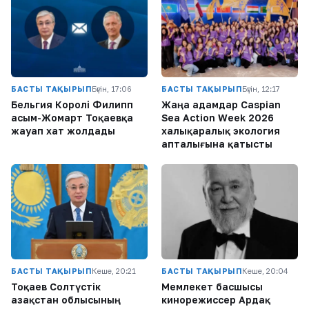
БАСТЫ ТАҚЫРЫП
Бүгін, 17:06
БАСТЫ ТАҚЫРЫП
Бүгін, 12:17
Бельгия Королі Филипп
Жаңа адамдар Caspian
Қасым-Жомарт Тоқаевқа
Sea Action Week 2026
жауап хат жолдады
халықаралық экология
апталығына қатысты
БАСТЫ ТАҚЫРЫП
Кеше, 20:21
БАСТЫ ТАҚЫРЫП
Кеше, 20:04
Тоқаев Солтүстік
Мемлекет басшысы
Қазақстан облысының
кинорежиссер Ардақ