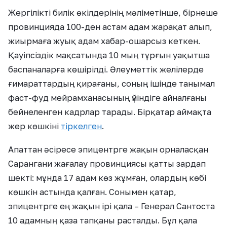
Жергілікті билік өкілдерінің мәліметінше, бірнеше
провинцияда 100-ден астам адам жарақат алып,
жиырмаға жуық адам хабар-ошарсыз кеткен.
Қауіпсіздік мақсатында 10 мың тұрғын уақытша
баспаналарға көшірілді. Әлеуметтік желілерде
ғимараттардың қирағаны, соның ішінде танымал
фаст-фуд мейрамханасының үйіндіге айналғаны
бейнеленген кадрлар тарады. Бірқатар аймақта
жер көшкіні
тіркелген
.
Апаттан әсіресе эпицентрге жақын орналасқан
Сарангани жағалау провинциясы қатты зардап
шекті: мұнда 17 адам көз жұмған, олардың көбі
көшкін астында қалған. Сонымен қатар,
эпицентрге ең жақын ірі қала – Генерал Сантоста
10 адамның қаза тапқаны расталды. Бұл қала