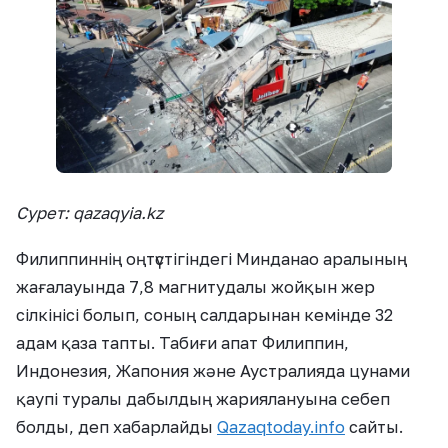
Сурет: qazaqyia.kz
Филиппиннің оңтүстігіндегі Минданао аралының
жағалауында 7,8 магнитудалы жойқын жер
сілкінісі болып, соның салдарынан кемінде 32
адам қаза тапты. Табиғи апат Филиппин,
Индонезия, Жапония және Аустралияда цунами
қаупі туралы дабылдың жариялануына себеп
болды, деп хабарлайды
Qazaqtoday.info
сайты.