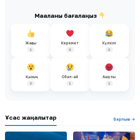
Мақаланы бағалаңыз
Жақсы
Керемет
Күлкілі
1
0
0
Қызық
Обал-ай
Ашулы
0
1
1
Ұқсас жаңалықтар
Барлығы →