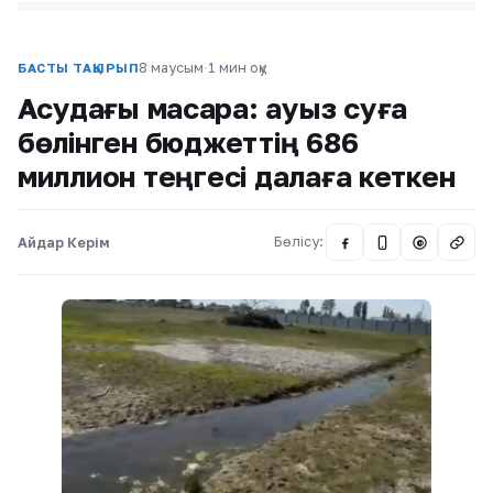
8 маусым
·
1 мин оқу
БАСТЫ ТАҚЫРЫП
Ақсудағы масқара: ауыз суға
бөлінген бюджеттің 686
миллион теңгесі далаға кеткен
Айдар Керім
Бөлісу:
@