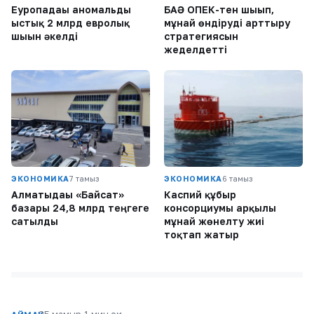
Еуропадағы аномальды
БАӘ ОПЕК-тен шығып,
ыстық 2 млрд евролық
мұнай өндіруді арттыру
шығын әкелді
стратегиясын
жеделдетті
ЭКОНОМИКА
7 тамыз
ЭКОНОМИКА
6 тамыз
Алматыдағы «Байсат»
Каспий құбыр
базары 24,8 млрд теңгеге
консорциумы арқылы
сатылды
мұнай жөнелту жиі
тоқтап жатыр