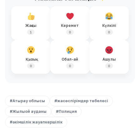
Жақсы
Керемет
Күлкілі
1
0
0
Қызық
Обал-ай
Ашулы
0
0
0
#Атырау облысы
#жасөспірімдер төбелесі
#Жылыой ауданы
#Полиция
#әкімшілік жауапкершілік