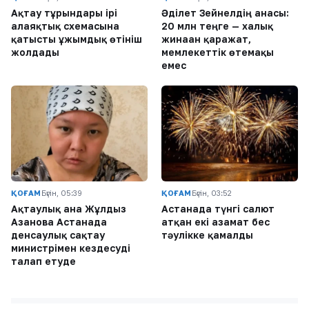
Ақтау тұрғындары ірі
Әділет Зейнелдің анасы:
алаяқтық схемасына
20 млн теңге — халық
қатысты ұжымдық өтініш
жинаған қаражат,
жолдады
мемлекеттік өтемақы
емес
ҚОҒАМ
Бүгін, 05:39
ҚОҒАМ
Бүгін, 03:52
Ақтаулық ана Жұлдыз
Астанада түнгі салют
Азанова Астанада
атқан екі азамат бес
денсаулық сақтау
тәулікке қамалды
министрімен кездесуді
талап етуде