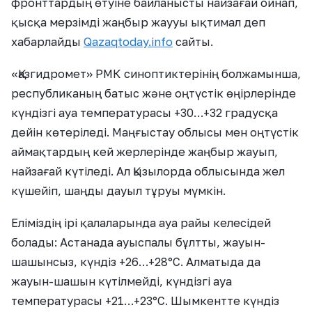
фронттардың өтуіне байланысты найзағай ойнап,
қысқа мерзімді жаңбыр жаууы ықтимал деп
хабарлайды
Qazaqtoday.info
сайты.
«Қазгидромет» РМК синоптиктерінің болжамынша,
республиканың батыс және оңтүстік өңірлерінде
күндізгі ауа температурасы +30…+32 градусқа
дейін көтеріледі. Маңғыстау облысы мен оңтүстік
аймақтардың кей жерлерінде жаңбыр жауып,
найзағай күтіледі. Ал Қызылорда облысында жел
күшейіп, шаңды дауыл тұруы мүмкін.
Еліміздің ірі қалаларында ауа райы келесідей
болады: Астанада ауыспалы бұлтты, жауын-
шашынсыз, күндіз +26…+28°C. Алматыда да
жауын-шашын күтілмейді, күндізгі ауа
температурасы +21…+23°C. Шымкентте күндіз