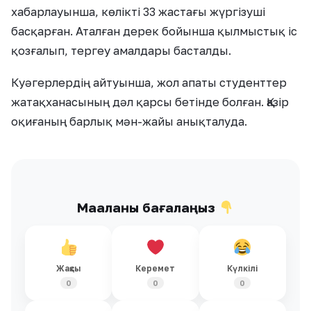
хабарлауынша, көлікті 33 жастағы жүргізуші
басқарған. Аталған дерек бойынша қылмыстық іс
қозғалып, тергеу амалдары басталды.
Куәгерлердің айтуынша, жол апаты студенттер
жатақханасының дәл қарсы бетінде болған. Қазір
оқиғаның барлық мән-жайы анықталуда.
Мақаланы бағалаңыз
Жақсы
Керемет
Күлкілі
0
0
0