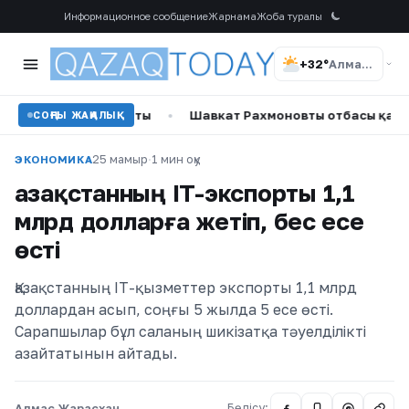
Информационное сообщение
Жарнама
Жоба туралы
+32°
Алматы
уралы айтты
•
Шавкат Рахмоновтың отбасы қара жамылды
СОҢҒЫ ЖАҢАЛЫҚ
25 мамыр
·
1 мин оқу
ЭКОНОМИКА
Қазақстанның IT-экспорты 1,1
млрд долларға жетіп, бес есе
өсті
Қазақстанның IT-қызметтер экспорты 1,1 млрд
доллардан асып, соңғы 5 жылда 5 есе өсті.
Сарапшылар бұл саланың шикізатқа тәуелділікті
азайтатынын айтады.
Алмас Жарасхан
Бөлісу:
@