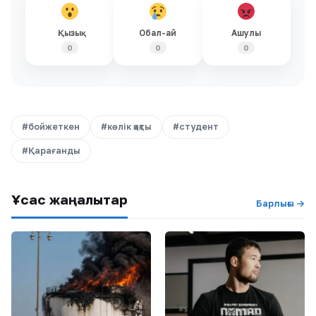
Қызық
Обал-ай
Ашулы
0
0
0
#бойжеткен
#көлік қақты
#студент
#Қарағанды
Ұқсас жаңалықтар
Барлығы →