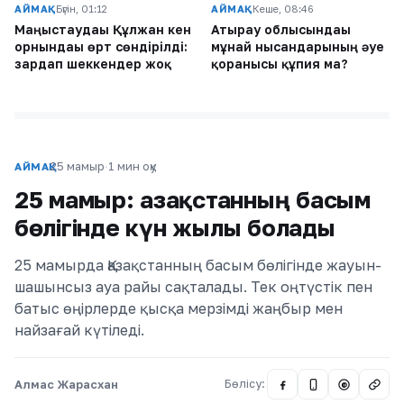
АЙМАҚ
Бүгін, 01:12
АЙМАҚ
Кеше, 08:46
Маңғыстаудағы Құлжан кен
Атырау облысындағы
орнындағы өрт сөндірілді:
мұнай нысандарының әуе
зардап шеккендер жоқ
қорғанысы құпия ма?
25 мамыр
·
1 мин оқу
АЙМАҚ
25 мамыр: Қазақстанның басым
бөлігінде күн жылы болады
25 мамырда Қазақстанның басым бөлігінде жауын-
шашынсыз ауа райы сақталады. Тек оңтүстік пен
батыс өңірлерде қысқа мерзімді жаңбыр мен
найзағай күтіледі.
Алмас Жарасхан
Бөлісу:
@