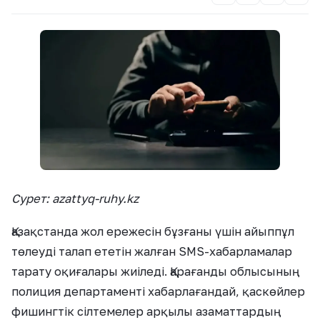
Сурет: azattyq-ruhy.kz
Қазақстанда жол ережесін бұзғаны үшін айыппұл
төлеуді талап ететін жалған SMS-хабарламалар
тарату оқиғалары жиіледі. Қарағанды облысының
полиция департаменті хабарлағандай, қаскөйлер
фишингтік сілтемелер арқылы азаматтардың