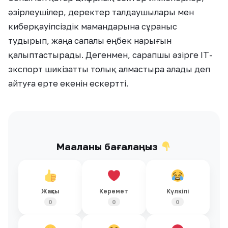
әзірлеушілер, деректер талдаушылары мен
киберқауіпсіздік мамандарына сұраныс
тудырып, жаңа сапалы еңбек нарығын
қалыптастырады. Дегенмен, сарапшы әзірге IT-
экспорт шикізатты толық алмастыра алады деп
айтуға ерте екенін ескертті.
Мақаланы бағалаңыз
Жақсы
Керемет
Күлкілі
0
0
0