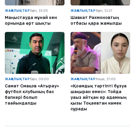
ЖАҢАЛЫҚТАР
Бүгін, 15:05
ЖАҢАЛЫҚТАР
Бүгін, 11:17
Маңғыстауда мұнай кен
Шавкат Рахмоновтың
орнында өрт шықты
отбасы қара жамылды
ЖАҢАЛЫҚТАР
Бүгін, 09:00
ЖАҢАЛЫҚТАР
Кеше, 17:00
Самат Смақов «Атырау»
«Қоғамдық тәртіпті бұзуға
футбол клубының бас
шақырған емес»: Тойда
бапкері болып
уағыз айтқан ер адамның
тағайындалды
қызы Тоқаевтан көмек
сұрады