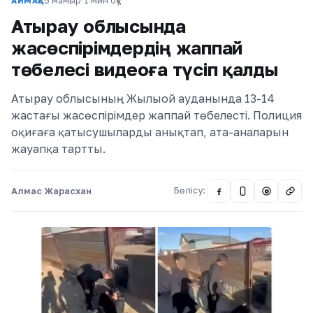
25 мамыр
·
1 мин оқу
АЙМАҚ
Атырау облысында
жасөспірімдердің жаппай
төбелесі видеоға түсіп қалды
Атырау облысының Жылыой ауданында 13-14
жастағы жасөспірімдер жаппай төбелесті. Полиция
оқиғаға қатысушыларды анықтап, ата-аналарын
жауапқа тартты.
Алмас Жарасхан
Бөлісу:
@