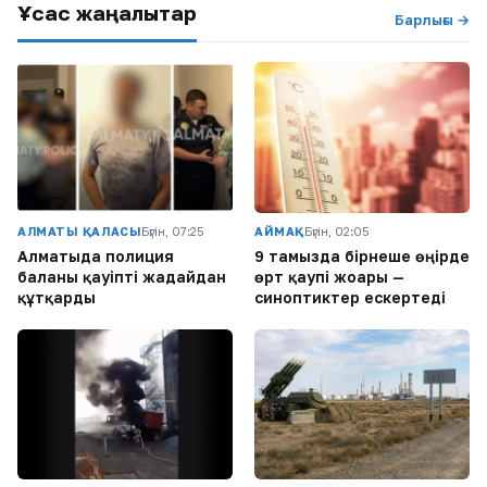
Ұқсас жаңалықтар
Барлығы →
АЛМАТЫ ҚАЛАСЫ
Бүгін, 07:25
АЙМАҚ
Бүгін, 02:05
Алматыда полиция
9 тамызда бірнеше өңірде
баланы қауіпті жағдайдан
өрт қаупі жоғары —
құтқарды
синоптиктер ескертеді