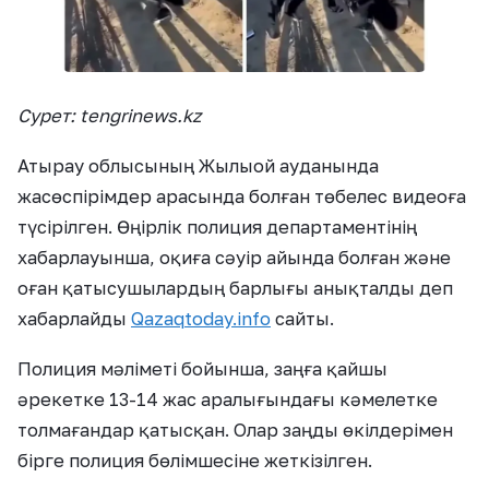
Сурет: tengrinews.kz
Атырау облысының Жылыой ауданында
жасөспірімдер арасында болған төбелес видеоға
түсірілген. Өңірлік полиция департаментінің
хабарлауынша, оқиға сәуір айында болған және
оған қатысушылардың барлығы анықталды деп
хабарлайды
Qazaqtoday.info
сайты.
Полиция мәліметі бойынша, заңға қайшы
әрекетке 13-14 жас аралығындағы кәмелетке
толмағандар қатысқан. Олар заңды өкілдерімен
бірге полиция бөлімшесіне жеткізілген.