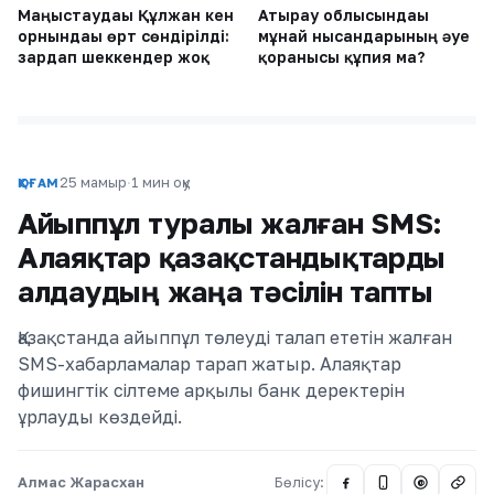
Маңғыстаудағы Құлжан кен
Атырау облысындағы
орнындағы өрт сөндірілді:
мұнай нысандарының әуе
зардап шеккендер жоқ
қорғанысы құпия ма?
25 мамыр
·
1 мин оқу
ҚОҒАМ
Айыппұл туралы жалған SMS:
Алаяқтар қазақстандықтарды
алдаудың жаңа тәсілін тапты
Қазақстанда айыппұл төлеуді талап ететін жалған
SMS-хабарламалар тарап жатыр. Алаяқтар
фишингтік сілтеме арқылы банк деректерін
ұрлауды көздейді.
Алмас Жарасхан
Бөлісу:
@