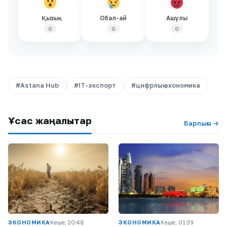
Қызық
Обал-ай
Ашулы
0
0
0
#Astana Hub
#IT-экспорт
#цифрлық экономика
Ұқсас жаңалықтар
Барлығы →
ЭКОНОМИКА
Кеше, 20:48
ЭКОНОМИКА
Кеше, 01:39