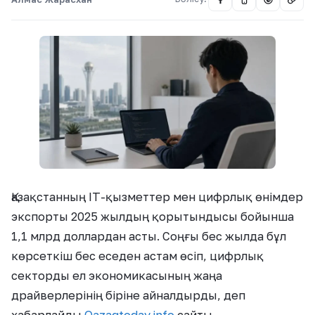
Қазақстанның IT-қызметтер мен цифрлық өнімдер
экспорты 2025 жылдың қорытындысы бойынша
1,1 млрд доллардан асты. Соңғы бес жылда бұл
көрсеткіш бес еседен астам өсіп, цифрлық
секторды ел экономикасының жаңа
драйверлерінің біріне айналдырды, деп
хабарлайды
Qazaqtoday.info
сайты.