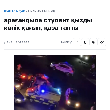
24 мамыр
·
1 мин оқу
ЖАҢАЛЫҚТАР
Қарағандыда студент қызды
көлік қағып, қаза тапты
Дана Нартаева
Бөлісу:
@