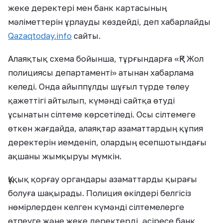
жеке деректері мен банк картасының
мәліметтерін ұрлауды көздейді, деп хабарлайды
Qazaqtoday.info
сайты.
Алаяқтық схема бойынша, тұрғындарға «ҚР Жол
полициясы департаменті» атынан хабарлама
келеді. Онда айыппұлды шұғыл түрде төлеу
қажеттігі айтылып, күмәнді сайтқа өтуді
ұсынатын сілтеме көрсетіледі. Осы сілтемеге
өткен жағдайда, алаяқтар азаматтардың құпия
деректерін иемденіп, олардың есепшотындағы
ақшаны жымқыруы мүмкін.
Құқық қорғау органдары азаматтарды қырағы
болуға шақырады. Полиция өкілдері белгісіз
нөмірлерден келген күмәнді сілтемелерге
өтпеуге және жеке деректерді, әсіресе банк