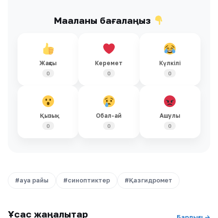
Мақаланы бағалаңыз
Жақсы
Керемет
Күлкілі
0
0
0
Қызық
Обал-ай
Ашулы
0
0
0
#ауа райы
#синоптиктер
#Қазгидромет
Ұқсас жаңалықтар
Барлығы →