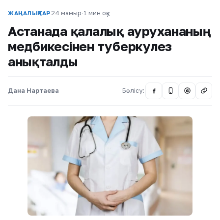
24 мамыр
·
1 мин оқу
ЖАҢАЛЫҚТАР
Астанада қалалық аурухананың
медбикесінен туберкулез
анықталды
Дана Нартаева
Бөлісу:
@