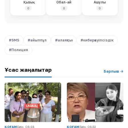
Қызық
Обал-ай
Ашулы
0
0
0
#SMS
#айыппұл
#алаяқтық
#киберқауіпсіздік
#Полиция
Ұқсас жаңалықтар
Барлығы →
ҚОҒАМ
Бүгін, 08:18
ҚОҒАМ
Бүгін, 06:32