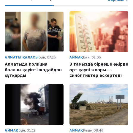
АЛМАТЫ ҚАЛАСЫ
Бүгін, 07:25
АЙМАҚ
Бүгін, 02:05
Алматыда полиция
9 тамызда бірнеше өңірде
баланы қауіпті жағдайдан
өрт қаупі жоғары —
құтқарды
синоптиктер ескертеді
АЙМАҚ
Бүгін, 01:12
АЙМАҚ
Кеше, 08:46