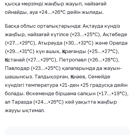
қысқа мерзімді жаңбыр жауып, найзағай
ойнайды, ауа +24…+26°C дейін жылиды.
Басқа облыс орталықтарында: Ақтауда күндіз
жаңбыр, найзағай күтілсе (+23…+25°C), Ақтөбеде
(+27…+29°C), Атырауда (+30…+32°C) және Оралда
(+29…+31°C) күн ашық. Қарағанды (+25…+27°C),
Қостанай (+27…+29°C), Петропавл (+26…+28°C),
Павлодар (+23…+25°C) қалаларында да жауын-
шашынсыз. Талдықорған, Қонаев, Семейде
күндізгі температура +21-ден +25 градусқа дейін
болады. Өскеменде біршама салқын (+17…+19°C),
ал Таразда (+24…+26°C) кей уақытта жаңбыр
жаууы ықтимал.