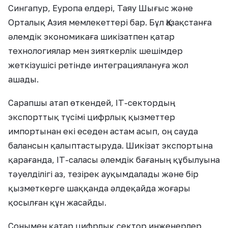
Сингапур, Еуропа елдері, Таяу Шығыс және
Орталық Азия мемлекеттері бар. Бұл Қазақстанға
әлемдік экономикаға шикізатпен қатар
технологиялар мен зияткерлік шешімдер
жеткізушісі ретінде интеграциялануға жол
ашады.
Сарапшы атап өткендей, IT-сектордың
экспорттық түсімі цифрлық қызметтер
импортынан екі еседен астам асып, оң сауда
балансын қалыптастыруда. Шикізат экспортына
қарағанда, IT-саласы әлемдік бағаның құбылуына
тәуелділігі аз, тезірек ауқымдалады және бір
қызметкерге шаққанда әлдеқайда жоғары
қосылған құн жасайды.
Сонымен қатар цифрлық сектор инженерлер,