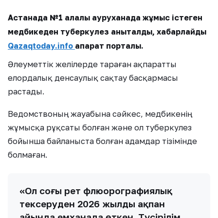
Астанада №1 қалалық ауруханада жұмыс істеген
медбикеден туберкулез анықталды, хабарлайды
Qazaqtoday.info
ақпарат порталы.
Әлеуметтік желілерде тараған ақпаратты
елордалық денсаулық сақтау басқармасы
растады.
Ведомствоның жауабына сәйкес, медбикенің
жұмысқа рұқсаты болған және ол туберкулез
бойынша байланыста болған адамдар тізімінде
болмаған.
«Ол соңғы рет флюорографиялық
тексеруден 2026 жылдың ақпан
айында емханада өткен. Түсірілім