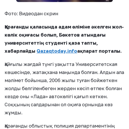
Фото: Видеодан скрин
Қарағанды қаласында адам өліміне әкелген жол-
көлік оқиғасы болып, Бөкетов атындағы
университеттің студенті қаза тапты,
хабарлайды
Qazaqtoday.info
ақпарат порталы.
Қайғылы жағдай түнгі уақытта Университетская
көшесінде, жатақхана маңында болған. Алдын ала
мәлімет бойынша, 2006 жылы туған бойжеткен
жолды белгіленбеген жерден кесіп өтпек болған
кезде оны «Лада» автокөлігі қағып кеткен.
Соққының салдарынан ол оқиға орнында көз
жұмды.
Қарағанды облыстық полиция департаментінің