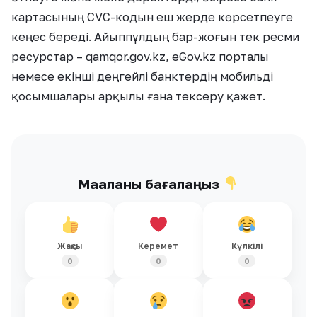
картасының CVC-кодын еш жерде көрсетпеуге
кеңес береді. Айыппұлдың бар-жоғын тек ресми
ресурстар – qamqor.gov.kz, eGov.kz порталы
немесе екінші деңгейлі банктердің мобильді
қосымшалары арқылы ғана тексеру қажет.
Мақаланы бағалаңыз
Жақсы
Керемет
Күлкілі
0
0
0