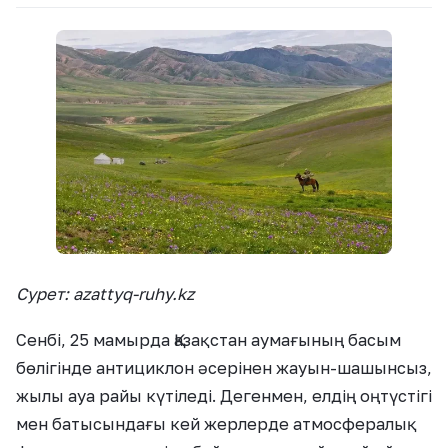
Сурет: azattyq-ruhy.kz
Сенбі, 25 мамырда Қазақстан аумағының басым
бөлігінде антициклон әсерінен жауын-шашынсыз,
жылы ауа райы күтіледі. Дегенмен, елдің оңтүстігі
мен батысындағы кей жерлерде атмосфералық