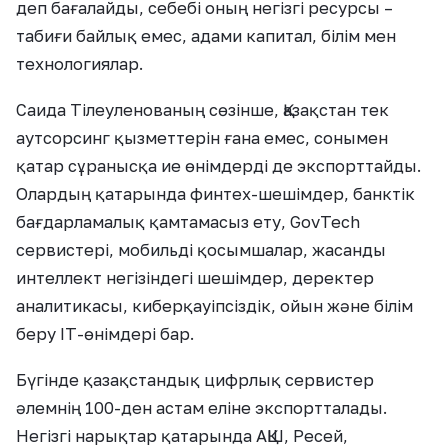
деп бағалайды, себебі оның негізгі ресурсы –
табиғи байлық емес, адами капитал, білім мен
технологиялар.
Саида Тілеуленованың сөзінше, Қазақстан тек
аутсорсинг қызметтерін ғана емес, сонымен
қатар сұранысқа ие өнімдерді де экспорттайды.
Олардың қатарында финтех-шешімдер, банктік
бағдарламалық қамтамасыз ету, GovTech
сервистері, мобильді қосымшалар, жасанды
интеллект негізіндегі шешімдер, деректер
аналитикасы, киберқауіпсіздік, ойын және білім
беру IT-өнімдері бар.
Бүгінде қазақстандық цифрлық сервистер
әлемнің 100-ден астам еліне экспортталады.
Негізгі нарықтар қатарында АҚШ, Ресей,