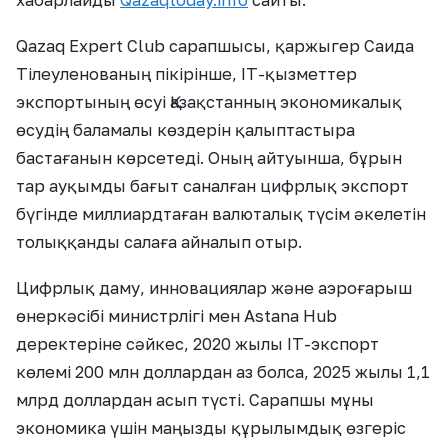
Qazaq Expert Club сарапшысы, қаржыгер Саида
Тілеуленованың пікірінше, IT-қызметтер
экспортының өсуі Қазақстанның экономикалық
өсудің баламалы көздерін қалыптастыра
бастағанын көрсетеді. Оның айтуынша, бұрын
тар ауқымды бағыт саналған цифрлық экспорт
бүгінде миллиардтаған валюталық түсім әкелетін
толыққанды салаға айналып отыр.
Цифрлық даму, инновациялар және аэроғарыш
өнеркәсібі министрлігі мен Astana Hub
деректеріне сәйкес, 2020 жылы IT-экспорт
көлемі 200 млн доллардан аз болса, 2025 жылы 1,1
млрд доллардан асып түсті. Сарапшы мұны
экономика үшін маңызды құрылымдық өзгеріс