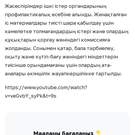
Жасөспірімдер ішкі істер органдарының
профилактикалық есебіне алынды. Жинақталған
іс материалдары тиісті шара қабылдау үшін
кәмелетке толмағандардың істері және олардың
құқықтарын қорғау жөніндегі комиссияға
жолданды. Сонымен қатар, бала тәрбиелеу,
оқыту және күтіп-бағу жөніндегі міндеттерін
тиісінше орындамағаны үшін олардың ата-
аналары әкімшілік жауапкершілікке тартылды.
https://www.youtube.com/watch?
v=veGvbY_syPk&t=9s
Мақаланы бағалаңыз