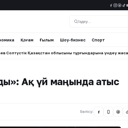
@
Іздеу
номика
Қоғам
Ғылым
Шоу-бизнес
Спорт
стік Қазақстан облысының тұрғындарына үндеу жасады
•
ды»: Ақ үй маңында атыс
Бөлісу:
@