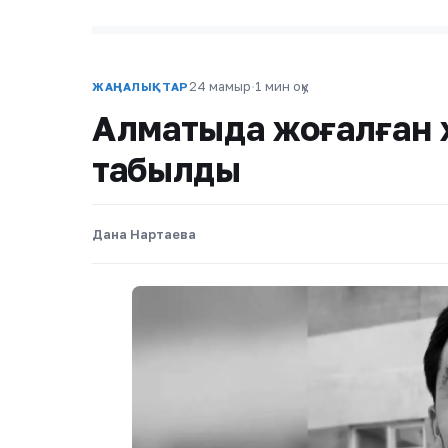
24 мамыр
·
1 мин оқу
ЖАҢАЛЫҚТАР
Алматыда жоғалған жа
табылды
Дана Нартаева