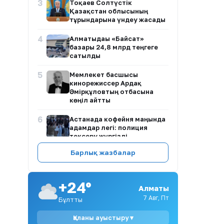
3
Тоқаев Солтүстік
Қазақстан облысының
тұрғындарына үндеу жасады
4
Алматыдағы «Байсат»
базары 24,8 млрд теңгеге
сатылды
5
Мемлекет басшысы
кинорежиссер Ардақ
Әмірқұловтың отбасына
көңіл айтты
6
Астанада кофейня маңында
адамдар легі: полиция
тексеру жүргізді
Барлық жазбалар
7
2026 жылы білім
гранттарының иегерлері
анықталды: талапкерлердің
қуанышты сәттері
+24°
Алматы
7 Авг, Пт
8
Бұлтты
Қазақстанда 2026-2027 оқу
жылына мемлекеттік білім
гранттарының иегерлері
Қаланы ауыстыру ▾