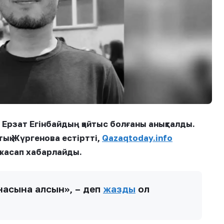
 Ерзат Егінбайдың қайтыс болғаны анықталды.
ық Жүргенова естіртті,
Qazaqtoday.info
 жасап хабарлайды.
насына алсын», – деп
жазды
ол