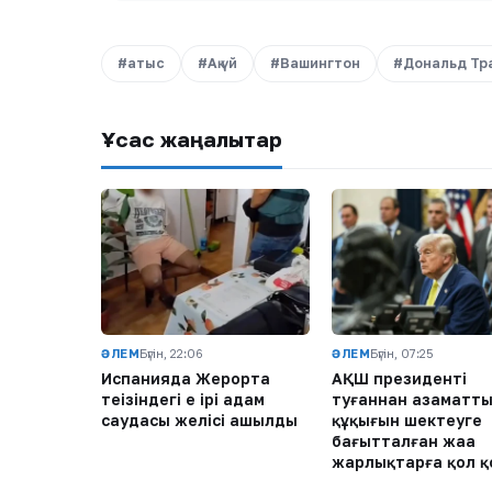
#атыс
#Ақ үй
#Вашингтон
#Дональд Тр
Ұқсас жаңалықтар
ӘЛЕМ
Бүгін, 22:06
ӘЛЕМ
Бүгін, 07:25
Испанияда Жерорта
АҚШ президенті
теңізіндегі ең ірі адам
туғаннан азаматт
саудасы желісі ашылды
құқығын шектеуге
бағытталған жаңа
жарлықтарға қол 