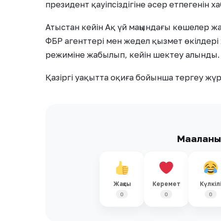
президент қауіпсіздігіне әсер етпегенін х
Атыстан кейін Ақ үй маңындағы көшелер ж
ФБР агенттері мен жедел қызмет өкілдер
режиміне жабылып, кейін шектеу алынды.
Қазіргі уақытта оқиға бойынша тергеу жүрг
Мақалан
Жақсы
Керемет
Күлкіл
0
0
0