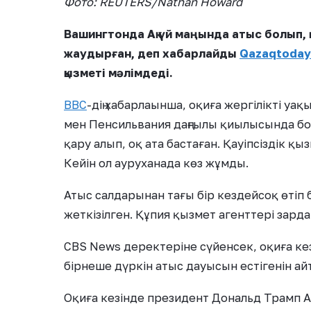
Фото: REUTERS/Nathan Howard
Вашингтонда Ақ үй маңында атыс болып, қа
жаудырған, деп хабарлайды
Qazaqtoday
қызметі мәлімдеді.
ВВС
-дің хабарлаынша, оқиға жергілікті уа
мен Пенсильвания даңғылы қиылысында бол
қару алып, оқ ата бастаған. Қауіпсіздік қы
Кейін ол ауруханада көз жұмды.
Атыс салдарынан тағы бір кездейсоқ өтіп 
жеткізілген. Құпия қызмет агенттері зард
CBS News деректеріне сүйенсек, оқиға кез
бірнеше дүркін атыс дауысын естігенін ай
Оқиға кезінде президент Дональд Трамп А