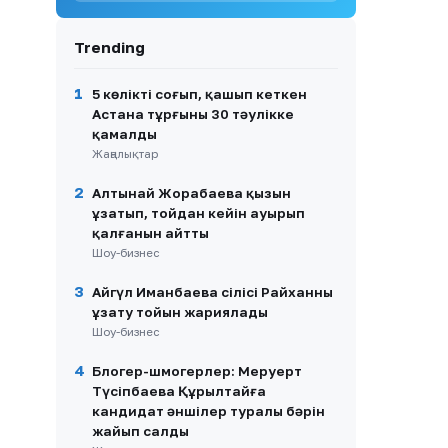
анықталды
9
Атырауда балабақша
Trending
тәрбиешісі 1 жасар балаға
күш көрсеткен
1
5 көлікті соғып, қашып кеткен
10
Қазақстандық ескекшілер
Астана тұрғыны 30 тәулікке
Азия чемпионатында
қамалды
бірнеше алтын медаль
Жаңалықтар
жеңіп алды
2
Алтынай Жорабаева қызын
ұзатып, тойдан кейін ауырып
қалғанын айтты
Шоу-бизнес
3
Айгүл Иманбаева сіңлісі Райханның
ұзату тойын жариялады
Шоу-бизнес
4
Блогер-шмогерлер: Меруерт
Түсіпбаева Құрылтайға
кандидат әншілер туралы бәрін
жайып салды