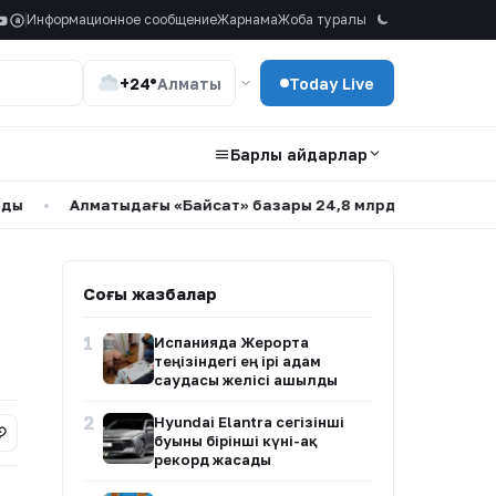
Информационное сообщение
Жарнама
Жоба туралы
a
+24°
Алматы
Today Live
Барлық айдарлар
Алматыдағы «Байсат» базары 24,8 млрд теңгеге сатылды
•
Соңғы жазбалар
1
Испанияда Жерорта
теңізіндегі ең ірі адам
саудасы желісі ашылды
2
Hyundai Elantra сегізінші
буыны бірінші күні-ақ
рекорд жасады