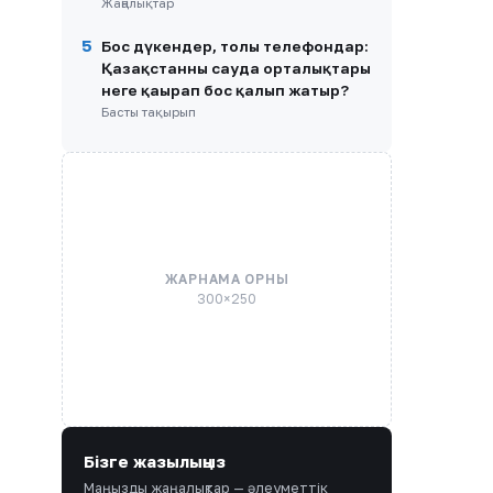
Жаңалықтар
5
Бос дүкендер, толы телефондар:
Қазақстанның сауда орталықтары
неге қаңырап бос қалып жатыр?
Басты тақырып
ЖАРНАМА ОРНЫ
300×250
Бізге жазылыңыз
Маңызды жаңалықтар — әлеуметтік