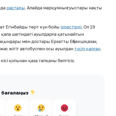
 да
растады
. Алайда марқұмның туыстары нақты
ат Егінбайды төрт күн бойы
іздестірді
. Ол 19
қала шетіндегі ауылдарға қатынайтын
ақындары мен достары Ерзатты Еңбекшіқазақ
 жас жігіт автобуспен осы ауылдан
түсіп қалған
.
кісі қолынан қаза тапқаны белгісіз.
ы бағалаңыз