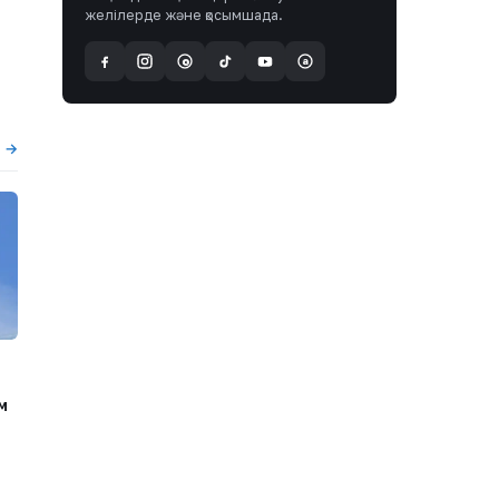
желілерде және қосымшада.
a
@
ы →
м