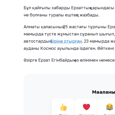
Бұл қайғылы хабарды Ерзаттың қарындасы
не болғаны туралы ештеңе жазбады.
Алматы қаласының 25 жастағы тұрғыны Ерз
мамырда түсте жұмыстан сұранып шығып, 
автостардың
біріне отырған
. 23 мамырда ж
ауданы Космос ауылында іздеген. Өйткені
Әзірге Ерзат Егінбайдың өз өлімімен немесе 
Мақалан