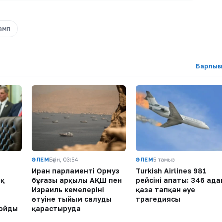
амп
Барлығ
ӘЛЕМ
Бүгін, 03:54
ӘЛЕМ
5 тамыз
Иран парламенті Ормуз
Turkish Airlines 981
ық
бұғазы арқылы АҚШ пен
рейсінің апаты: 346 ада
Израиль кемелерінің
қаза тапқан әуе
өтуіне тыйым салуды
трагедиясы
қойды
қарастыруда