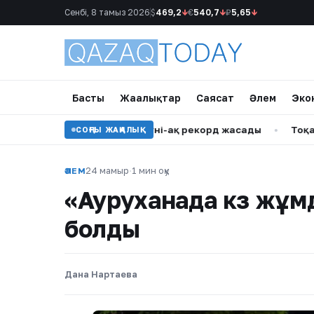
Сенбі, 8 тамыз 2026
$
469,2
↓
€
540,7
↓
₽
5,65
↓
Басты
Жаңалықтар
Саясат
Әлем
Эко
ізінші буыны бірінші күні-ақ рекорд жасады
•
Тоқаев Солтү
СОҢҒЫ ЖАҢАЛЫҚ
24 мамыр
·
1 мин оқу
ӘЛЕМ
«Ауруханада көз жұм
болды
Дана Нартаева