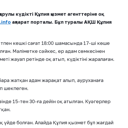
рулы күдікті Құпия қызмет агенттеріне оқ
.info
ақпарат порталы.
Бұл туралы АҚШ Құпия
қытпен кешкі сағат 18:00 шамасында 17-ші көше
ған. Мәліметке сәйкес, ер адам сөмкесінен
зметі жауап ретінде оқ атып, күдіктіні жаралаған.
бара жатқан адам жарақат алып, ауруханаға
ап шекпеген.
інде 15-тен 30-ға дейін оқ атылған. Куәгерлер
тқан.
қ үйде болған. Алайда Құпия қызмет бұл жағдай