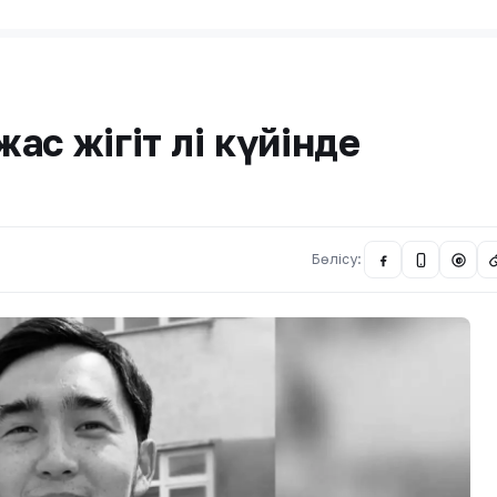
с жігіт өлі күйінде
Бөлісу:
@