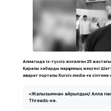
Алматыда із-түссіз жоғалған 25 жастағы
Қаралы хабарды марқұмның жеңгесі Шатт
ақпарат порталы Kursiv.media-ға сілтеме
«Жалғызымнан айрылдық! Алла па
Threads-ке.