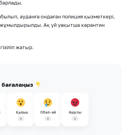
абарлады.
абылып, ауданға ондаған полиция қызметкері,
і жұмылдырылды. Ақ үй уақытша карантин
ізіліп жатыр.
ы бағалаңыз
і
Қызық
Обал-ай
Ашулы
0
0
0