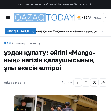
Информационное сообщение
Жарнама
Жоба туралы
+32°
Алматы
қан ер адамның қызы Тоқаевтан көмек сұрады
•
807 адам қ
СОҢҒЫ ЖАҢАЛЫҚ
21 мамыр
·
1 мин оқу
ӘЛЕМ
Құздан құлату: әйгілі «Mango-
ның» негізін қалаушысының
ұлы әкесін өлтірді
Айдар Керім
Бөлісу:
@