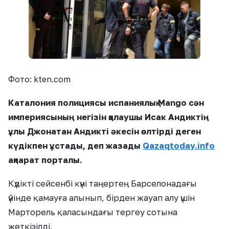
Фото: kten.com
Каталония полициясы испаниялық Mango сән
империясының негізін қалаушы Исак Андиктің
ұлы Джонатан Андикті әкесін өлтірді деген
күдікпен ұстады, деп жазады
Qazaqtoday.info
ақпарат порталы.
Күдікті сейсенбі күні таңертең Барселонадағы
үйінде қамауға алынып, бірден жауап алу үшін
Марторель қаласындағы тергеу сотына
жеткізілді.