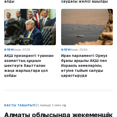
алды
саудасы желісі ашылды
ӘЛЕМ
Кеше, 07:25
ӘЛЕМ
Кеше, 03:54
АҚШ президенті туғаннан
Иран парламенті Ормуз
азаматтық құқығын
бұғазы арқылы АҚШ пен
шектеуге бағытталған
Израиль кемелерінің
жаңа жарлықтарға қол
өтуіне тыйым салуды
қойды
қарастыруда
21 мамыр
·
1 мин оқу
БАСТЫ ТАҚЫРЫП
Алматы облысында жекеменшік