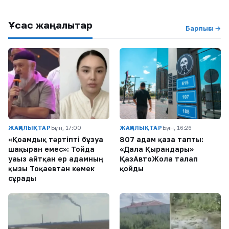
Ұқсас жаңалықтар
Барлығы →
ЖАҢАЛЫҚТАР
Бүгін, 17:00
ЖАҢАЛЫҚТАР
Бүгін, 16:26
«Қоғамдық тәртіпті бұзуға
807 адам қаза тапты:
шақырған емес»: Тойда
«Дала Қырандары»
уағыз айтқан ер адамның
ҚазАвтоЖолға талап
қызы Тоқаевтан көмек
қойды
сұрады