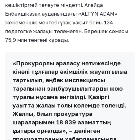
кешіктірмей төлеуге міндетті. Алайда
Еңбекшіқазақ ауданындағы «ALTYN ADAM»
жекеменшік мектебі ұзақ уақыт бойы 134
педагогке жалақы төлемеген. Берешек сомасы
75,9 млн теңгені құрады.
«Прокурорлық араласу нәтижесінде
кінәлі тұлғалар әкімшілік жауаптылыққа
тартылып, еңбек инспекциясы
тарапынан заңбұзушылықтарды жою
туралы нұсқама енгізілді. Қазіргі
уақытта жалақы толық көлемде төленді.
Жалпы, биыл прокуратура
шараларымен 18 839 азаматтың
құқықтары қорғалды», – делінген
прокуратураның хабарламасында.