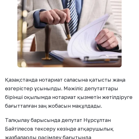
Қазақстанда нотариат саласына қатысты жаңа
өзгерістер ұсынылды. Мәжіліс депутаттары
бірінші оқылымда нотариат қызметін жетілдіруге
бағытталған заң жобасын мақұлдады.
Талқылау барысында депутат Нұрсұлтан
Байтілесов тексеру кезінде атқарушылық
жазбаларды рәсімдеу бағытында