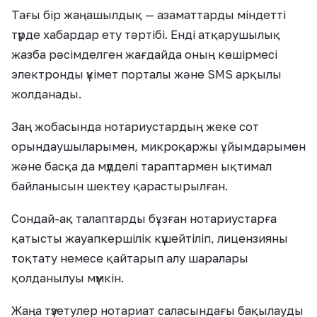
Тағы бір жаңашылдық — азаматтарды міндетті
түрде хабардар ету тәртібі. Енді атқарушылық
жазба рәсімделген жағдайда оның көшірмесі
электронды үкімет порталы және SMS арқылы
жолданады.
Заң жобасында нотариустардың жеке сот
орындаушыларымен, микроқаржы ұйымдарымен
және басқа да мүдделі тараптармен ықтимал
байланысын шектеу қарастырылған.
Сондай-ақ талаптарды бұзған нотариустарға
қатысты жауапкершілік күшейтіліп, лицензияны
тоқтату немесе қайтарып алу шаралары
қолданылуы мүмкін.
Жаңа түзетулер нотариат саласындағы бақылауды