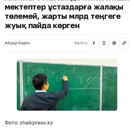
мектептер ұстаздарға жалақы
төлемей, жарты млрд теңгеге
жуық пайда көрген
Айдар Керім
Бөлісу:
@
Фото: zhaikpress.kz