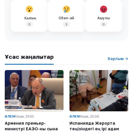
Қызық
Обал-ай
Ашулы
0
1
0
Ұқсас жаңалықтар
Барлығы →
ӘЛЕМ
Кеше, 23:53
ӘЛЕМ
Кеше, 22:06
Армения премьер-
Испанияда Жерорта
министрі ЕАЭО-ны сынға
теңізіндегі ең ірі адам