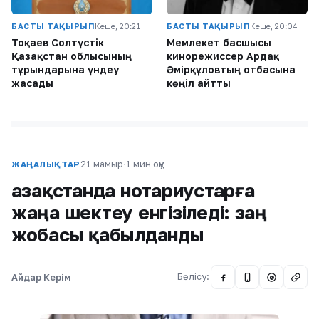
БАСТЫ ТАҚЫРЫП
Кеше, 20:21
БАСТЫ ТАҚЫРЫП
Кеше, 20:04
Тоқаев Солтүстік
Мемлекет басшысы
Қазақстан облысының
кинорежиссер Ардақ
тұрғындарына үндеу
Әмірқұловтың отбасына
жасады
көңіл айтты
21 мамыр
·
1 мин оқу
ЖАҢАЛЫҚТАР
Қазақстанда нотариустарға
жаңа шектеу енгізіледі: заң
жобасы қабылданды
Айдар Керім
Бөлісу:
@