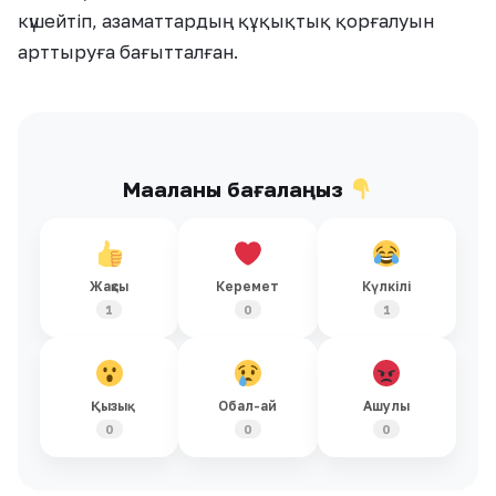
күшейтіп, азаматтардың құқықтық қорғалуын
арттыруға бағытталған.
Мақаланы бағалаңыз
Жақсы
Керемет
Күлкілі
1
0
1
Қызық
Обал-ай
Ашулы
0
0
0