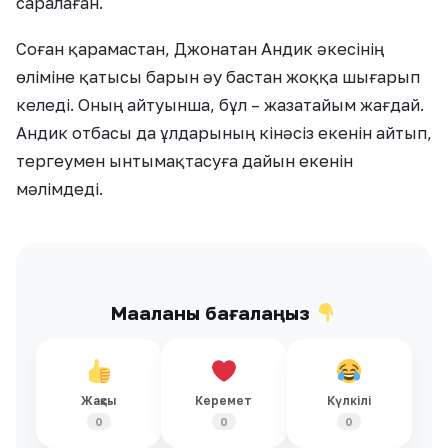
саралаған.
Соған қарамастан, Джонатан Андик әкесінің
өліміне қатысы барын әу бастан жоққа шығарып
келеді. Оның айтуынша, бұл – жазатайым жағдай.
Андик отбасы да ұлдарының кінәсіз екенін айтып,
тергеумен ынтымақтасуға дайын екенін
мәлімдеді.
Мақаланы бағалаңыз
Жақсы
Керемет
Күлкілі
0
0
0