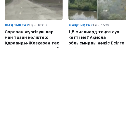
ЖАҢАЛЫҚТАР
Бүгін, 16:00
ЖАҢАЛЫҚТАР
Бүгін, 15:00
Сорлаған жүргізушілер
1,5 миллиард теңге суға
мен тозған көліктер:
кетті ме? Ақмола
Қарағанды-Жезқазған тас
облысындағы нәжіс Есілге
жолы қашан жөнделеді?
жайылып жатыр
Соңғы жазбалар
1
Бельгия Королі Филипп Қасым-Жомарт
Тоқаевқа жауап хат жолдады
2
«Қоғамдық тәртіпті бұзуға шақырған емес»:
Тойда уағыз айтқан ер адамның қызы
Тоқаевтан көмек сұрады
3
807 адам қаза тапты: «Дала Қырандары»
ҚазАвтоЖолға талап қойды