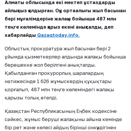
Алматы облысында екі мектеп ұстаздарды
айлықсыз қалдырған. Оқу ортаалығы жыл басынан
бері мұғалімдеріне жалақы бойынша 487 млн
теңге көлемінде қарыз екені анықталды, деп
хабарлайды
Qazaqtoday.info.
Облыстық прокуратура жыл басынан бері 2
ұйымда қызметкерлер алдында жалақы бойынша
берешекке жол берілгені анықталды.
Қабылданған прокурорлық шаралардың
нәтижесінде 1 626 жұмыскердің құқықтары
қорғалып, 487 млн теңге көлеміндегі жалақы
қарызы толық өтелді.
Қазақстан Республикасының Еңбек кодексіне
сәйкес, жұмыс беруші жалақыны айына кемінде
бір рет және келесі айдың бірінші онкүндігінен