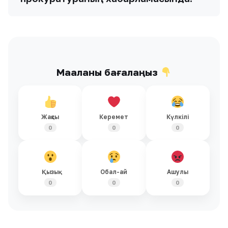
Мақаланы бағалаңыз
Жақсы
Керемет
Күлкілі
0
0
0
Қызық
Обал-ай
Ашулы
0
0
0