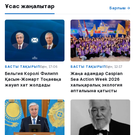
Ұқсас жаңалықтар
Барлығы →
БАСТЫ ТАҚЫРЫП
Бүгін, 17:06
БАСТЫ ТАҚЫРЫП
Бүгін, 12:17
Бельгия Королі Филипп
Жаңа адамдар Caspian
Қасым-Жомарт Тоқаевқа
Sea Action Week 2026
жауап хат жолдады
халықаралық экология
апталығына қатысты