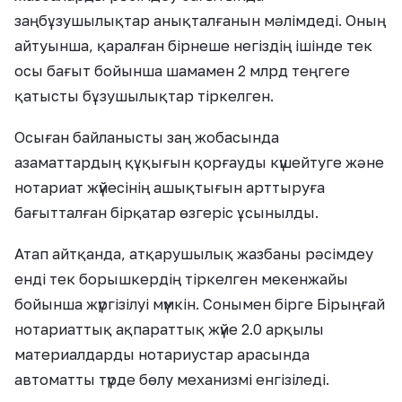
заңбұзушылықтар анықталғанын мәлімдеді. Оның
айтуынша, қаралған бірнеше негіздің ішінде тек
осы бағыт бойынша шамамен 2 млрд теңгеге
қатысты бұзушылықтар тіркелген.
Осыған байланысты заң жобасында
азаматтардың құқығын қорғауды күшейтуге және
нотариат жүйесінің ашықтығын арттыруға
бағытталған бірқатар өзгеріс ұсынылды.
Атап айтқанда, атқарушылық жазбаны рәсімдеу
енді тек борышкердің тіркелген мекенжайы
бойынша жүргізілуі мүмкін. Сонымен бірге Бірыңғай
нотариаттық ақпараттық жүйе 2.0 арқылы
материалдарды нотариустар арасында
автоматты түрде бөлу механизмі енгізіледі.