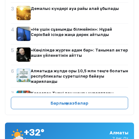
3
Демалыс күндері ауа райы қалай құбылады
4
«Не үшін сұққанымды білмеймін»: Нұрай
Серікбай ісінде жаңа дерек айтылды
5
«Көңілімде жүрген адам бар»: Танымал актер
қашан үйленетінін айтты
6
Алматыда жүлде қоры 10,5 млн теңге болатын
республикалық суретшілер байқауы
жарияланды
7
Қазақстан Түркі тау шаңғы курорттары
одағына төрағалық етеді
Барлық жазбалар
8
Білім гранты иегерлерінің тізімі жария болды
+32°
Алматы
9
BI Group-тың «төбесінен су сорғалаған»
7 Авг, Пт