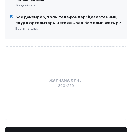
Жаңалықтар
5
Бос дүкендер, толы телефондар: Қазақстанның
сауда орталықтары неге қаңырап бос қалып жатыр?
Басты тақырып
ЖАРНАМА ОРНЫ
300×250