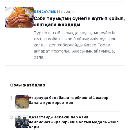
ДЕНСАУЛЫҚ
14 маусым
Сәби тауықтың сүйегін жұтып қойып,
өліп қала жаздады
Түркістан облысында тауықтың сүйегін
жұтып қойған 1 жас 3 айлық өлім аузынан
қалды, деп хабарлайды Qazaq Today
ақпарат порталы. Анасының айтуынша,
бала…
Соңғы жазбалар
1
Атырауда балабақша тәрбиешісі 1 жасар
балаға күш көрсеткен
2
Қазақстандық ескекшілер Азия
чемпионатында бірнеше алтын медаль жеңіп
алды