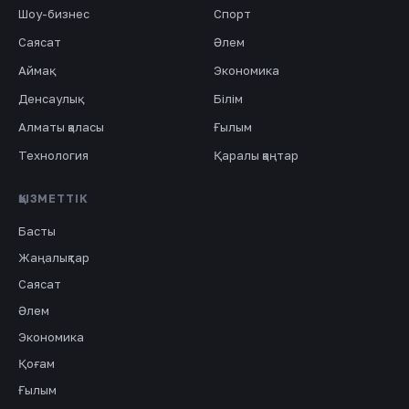
Шоу-бизнес
Спорт
Саясат
Әлем
Аймақ
Экономика
Денсаулық
Білім
Алматы қаласы
Ғылым
Технология
Қаралы қаңтар
ҚЫЗМЕТТІК
Басты
Жаңалықтар
Саясат
Әлем
Экономика
Қоғам
Ғылым