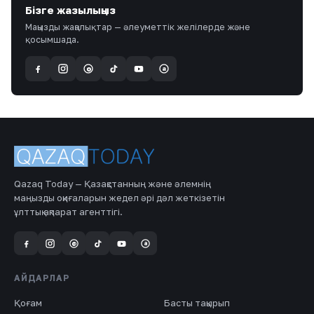
Бізге жазылыңыз
Маңызды жаңалықтар — әлеуметтік желілерде және
қосымшада.
a
@
Qazaq Today — Қазақстанның және әлемнің
маңызды оқиғаларын жедел әрі дәл жеткізетін
ұлттық ақпарат агенттігі.
a
@
АЙДАРЛАР
Қоғам
Басты тақырып