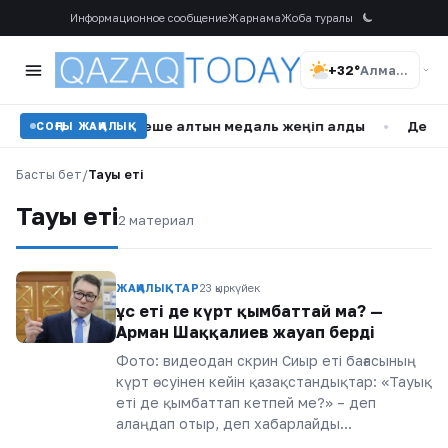
Информационное сообщение
Жарнама
Жоба туралы
+32°
Алматы
чемпионатында бірнеше алтын медаль жеңіп алды
•
Демалы
СОҢҒЫ ЖАҢАЛЫҚ
Басты бет
/
Тауық еті
Тауық еті
2 материал
ЖАҢАЛЫҚТАР
23 қыркүйек
Құс еті де күрт қымбаттай ма? —
Арман Шаққалиев жауап берді
Фото: видеодан скрин Сиыр еті бағасының
күрт өсуінен кейін қазақстандықтар: «Тауық
еті де қымбаттап кетпей ме?» – деп
алаңдап отыр, деп хабарлайды…