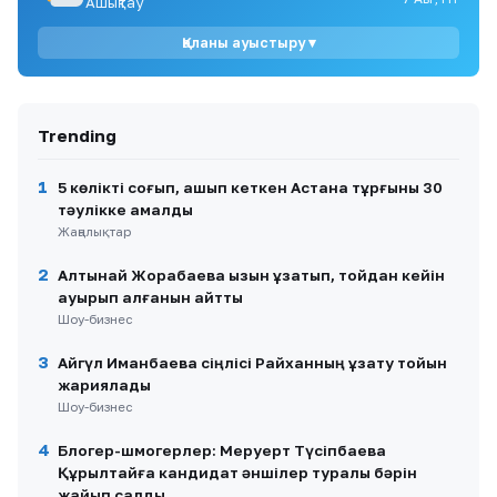
Ашықтау
сапасы: Әкімдік кімді жақтайды?
Қаланы ауыстыру ▾
10
Жоқ жылуға ақша өндіру: Ақтау тұрғыны заңсыз
төлем талап еткендерге наразылық білдірді
Trending
1
5 көлікті соғып, қашып кеткен Астана тұрғыны 30
тәулікке қамалды
Жаңалықтар
2
Алтынай Жорабаева қызын ұзатып, тойдан кейін
ауырып қалғанын айтты
Шоу-бизнес
3
Айгүл Иманбаева сіңлісі Райханның ұзату тойын
жариялады
Шоу-бизнес
4
Блогер-шмогерлер: Меруерт Түсіпбаева
Құрылтайға кандидат әншілер туралы бәрін
жайып салды