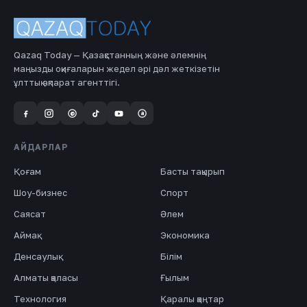
Qazaq Today — Қазақстанның және әлемнің
маңызды оқиғаларын жедел әрі дәл жеткізетін
ұлттық ақпарат агенттігі.
a
@
АЙДАРЛАР
Қоғам
Басты тақырып
Шоу-бизнес
Спорт
Саясат
Әлем
Аймақ
Экономика
Денсаулық
Білім
Алматы қаласы
Ғылым
Технология
Қаралы қаңтар