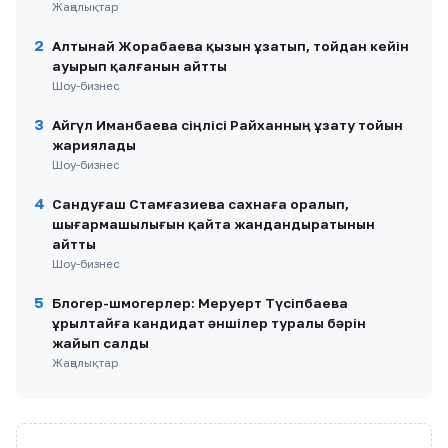
Жаңалықтар
2
Алтынай Жорабаева қызын ұзатып, тойдан кейін
ауырып қалғанын айтты
Шоу-бизнес
3
Айгүл Иманбаева сіңлісі Райханның ұзату тойын
жариялады
Шоу-бизнес
4
Сандуғаш Стамғазиева сахнаға оралып,
шығармашылығын қайта жандандыратынын
айтты
Шоу-бизнес
5
Блогер-шмогерлер: Меруерт Түсіпбаева
Құрылтайға кандидат әншілер туралы бәрін
жайып салды
Жаңалықтар