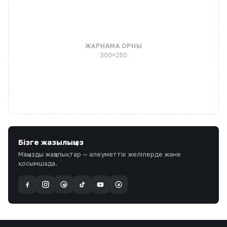
ЖАРНАМА ОРНЫ
300×250
Бізге жазылыңыз
Маңызды жаңалықтар — әлеуметтік желілерде және
қосымшада.
a
@