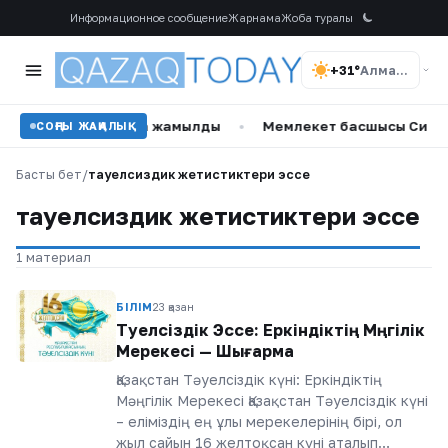
Информационное сообщение
Жарнама
Жоба туралы
+31°
Алматы
овтың отбасы қара жамылды
•
Мемлекет басшысы Сингап
СОҢҒЫ ЖАҢАЛЫҚ
Басты бет
/
тауелсиздик жетистиктери эссе
тауелсиздик жетистиктери эссе
1 материал
БІЛІМ
23 қазан
Тәуелсіздік Эссе: Еркіндіктің Мәңгілік
Мерекесі — Шығарма
Қазақстан Тәуелсіздік күні: Еркіндіктің
Мәңгілік Мерекесі Қазақстан Тәуелсіздік күні
– еліміздің ең ұлы мерекелерінің бірі, ол
жыл сайын 16 желтоқсан күні аталып…