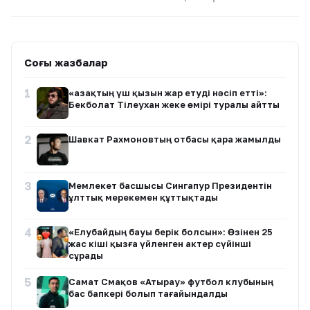
Соңғы жазбалар
1
«Қазақтың үш қызын жар етуді нәсіп етті»:
Бекболат Тілеухан жеке өмірі туралы айтты
2
Шавкат Рахмоновтың отбасы қара жамылды
3
Мемлекет басшысы Сингапур Президентін
ұлттық мерекемен құттықтады
4
«Елубайдың бауы берік болсын»: Өзінен 25
жас кіші қызға үйленген актер сүйінші
сұрады
5
Самат Смақов «Атырау» футбол клубының
бас бапкері болып тағайындалды