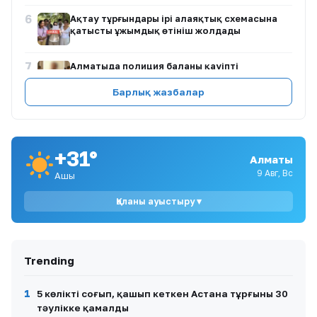
6
Ақтау тұрғындары ірі алаяқтық схемасына
қатысты ұжымдық өтініш жолдады
7
Алматыда полиция баланы қауіпті
жағдайдан құтқарды
Барлық жазбалар
8
Әділет Зейнелдің анасы: 20 млн теңге —
халық жинаған қаражат, мемлекеттік
өтемақы емес
+31°
Алматы
9
Ақтаулық ана Жұлдыз Азанова Астанада
9 Авг, Вс
Ашық
денсаулық сақтау министрімен кездесуді
талап етуде
Қаланы ауыстыру ▾
10
Астанада түнгі салют атқан екі азамат бес
тәулікке қамалды
Trending
1
5 көлікті соғып, қашып кеткен Астана тұрғыны 30
тәулікке қамалды