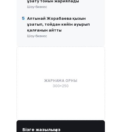
ұзату тойын жариялады
Шоу-бизнес
5
Алтынай Жорабаева қызын
ұзатып, тойдан кейін ауырып
қалғанын айтты
Шоу-бизнес
ЖАРНАМА ОРНЫ
300×250
Бізге жазылыңыз