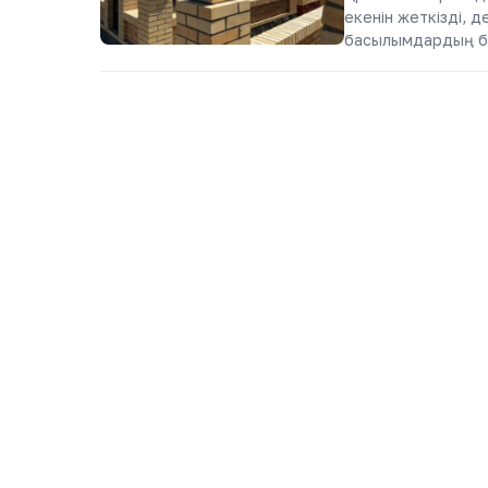
екенін жеткізді, д
басылымдардың бі