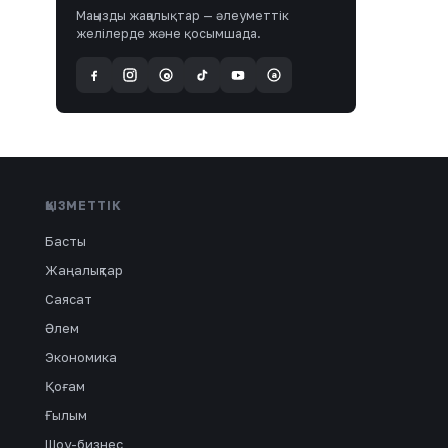
Маңызды жаңалықтар — әлеуметтік
желілерде және қосымшада.
a
@
ҚЫЗМЕТТІК
Басты
Жаңалықтар
Саясат
Әлем
Экономика
Қоғам
Ғылым
Шоу-бизнес