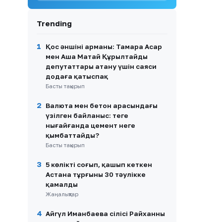
8
Қазақстанда ертең аптап
ыстық сақталады: кей
өңірлерде найзағай мен
Trending
бұршақ күтіледі
9
Димаш Құдайберген
1
Қос әншінің арманы: Тамара Асар
қарындасының тойында ән
мен Аша Матай Құрылтайдың
айтып, желіде пікірталас
депутаттары атану үшін саяси
тудырды
додаға қатыспақ
Басты тақырып
10
Қазақстандық хоккейші
Бұлбұл Қартанбай
2
Валюта мен бетон арасындағы
Канададағы беделді
университетке жұмысқа
үзілген байланыс: теңге
орналасты
нығайғанда цемент неге
қымбаттайды?
Басты тақырып
3
5 көлікті соғып, қашып кеткен
Астана тұрғыны 30 тәулікке
қамалды
Жаңалықтар
4
Айгүл Иманбаева сіңлісі Райханның