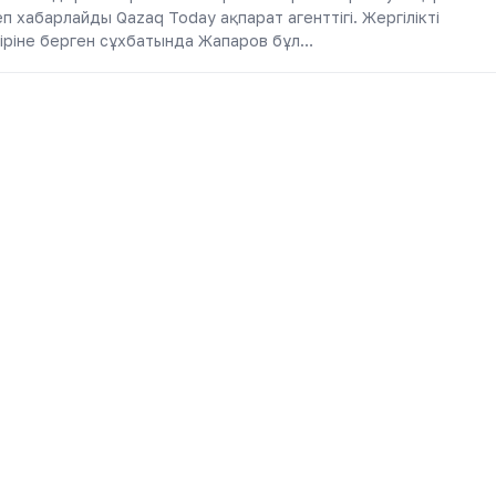
еп хабарлайды Qazaq Today ақпарат агенттігі. Жергілікті
ріне берген сұхбатында Жапаров бұл…