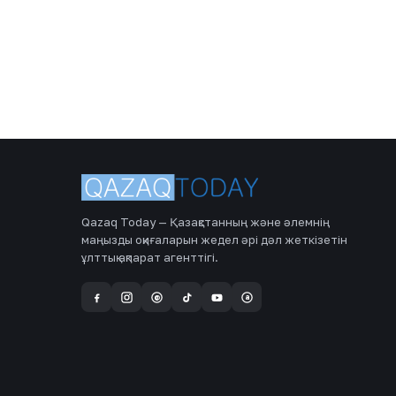
Qazaq Today — Қазақстанның және әлемнің
маңызды оқиғаларын жедел әрі дәл жеткізетін
ұлттық ақпарат агенттігі.
a
@