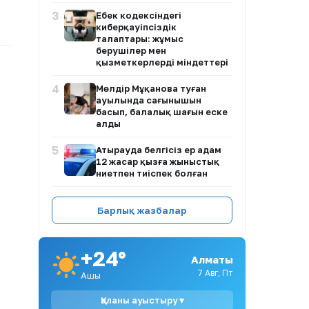
3
Еңбек кодексіндегі
киберқауіпсіздік
талаптары: жұмыс
берушілер мен
қызметкерлердің міндеттері
4
Мөлдір Мұқанова туған
ауылында сағынышын
басып, балалық шағын еске
алды
5
Атырауда белгісіз ер адам
12 жасар қызға жыныстық
ниетпен тиіспек болған
6
Иран парламенті Ормуз
Барлық жазбалар
бұғазы арқылы АҚШ пен
Израиль кемелерінің өтуіне
тыйым салуды қарастыруда
+24°
Алматы
7
Димаш Құдайберген
DiMENSIONS атты жаңа
7 Авг, Пт
Ашық
әлемдік тур бастайды
Қаланы ауыстыру ▾