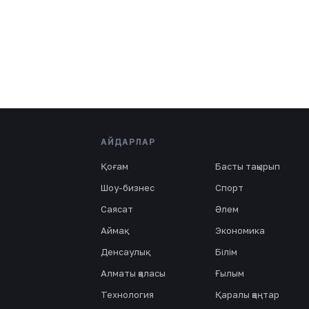
АЙДАРЛАР
Қоғам
Басты тақырып
Шоу-бизнес
Спорт
Саясат
Әлем
Аймақ
Экономика
Денсаулық
Білім
Алматы қаласы
Ғылым
Технология
Қаралы қаңтар