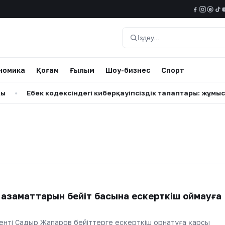
@
Іздеу
номика
Қоғам
Ғылым
Шоу-бизнес
Спорт
•
Еңбек кодексіндегі киберқауіпсіздік талаптары: жұмыс бер
 азаматтарын бейіт басына ескерткіш қоймауға
енті Садыр Жапаров бейіттерге ескерткіш орнатуға қарсы