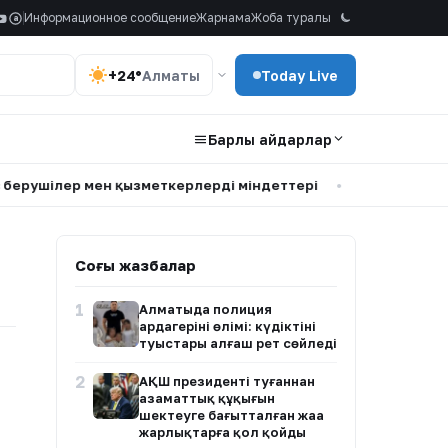
Информационное сообщение
Жарнама
Жоба туралы
a
+24°
Алматы
Today Live
Барлық айдарлар
ушілер мен қызметкерлердің міндеттері
•
Мөлдір Мұқанова
Соңғы жазбалар
1
Алматыда полиция
ардагерінің өлімі: күдіктінің
туыстары алғаш рет сөйледі
2
АҚШ президенті туғаннан
азаматтық құқығын
шектеуге бағытталған жаңа
жарлықтарға қол қойды