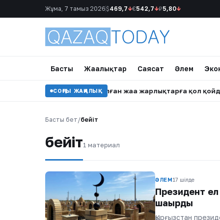
Жұма, 7 тамыз 2026
$
469,7
↓
€
542,7
↓
₽
5,80
↓
Басты
Жаңалықтар
Саясат
Әлем
Эко
қығын шектеуге бағытталған жаңа жарлықтарға қол қойды
СОҢҒЫ ЖАҢАЛЫҚ
Басты бет
/
бейіт
бейіт
1 материал
ӘЛЕМ
17 шілде
Президент ел
шақырды
Қырғызстан презид